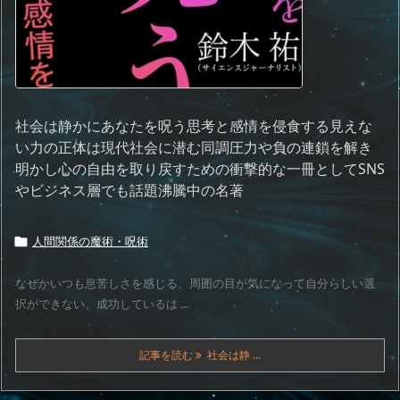
社会は静かにあなたを呪う思考と感情を侵食する見えな
い力の正体は現代社会に潜む同調圧力や負の連鎖を解き
明かし心の自由を取り戻すための衝撃的な一冊としてSNS
やビジネス層でも話題沸騰中の名著
人間関係の魔術・呪術

なぜかいつも息苦しさを感じる、周囲の目が気になって自分らしい選
択ができない、成功しているは ...
記事を読む
社会は静 ...