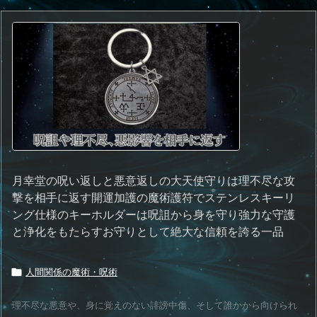
月幸堂の呪い返しと悪意返しの大天使守りは理不尽な攻
撃を相手に返す開運加護の魔術護符でステンレスキーリ
ング仕様のキーホルダーは呪詛から身を守り強力な守護
と浄化をもたらすお守りとして絶大な信頼を誇る一品
人間関係の魔術・呪術

理不尽な悪意や、身に覚えのない誹謗中傷、そして誰かから向けられ