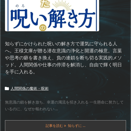
知らずにかけられた呪いの解き方で運気に守られる人
へ。王様文庫が贈る潜在意識の浄化と開運の極意。言葉
や思考の癖を書き換え、負の連鎖を断ち切る実践的メソ
ッド。人間関係や仕事の停滞を解消し、自由で輝く明日
を手に入れる。
人間関係の魔術・呪術

無意識の鎖を解き放ち、幸運の濁流を招き入れる 一生懸命に努力して
いるのに、なぜか報われない ...
記事を読む
知らずに ...