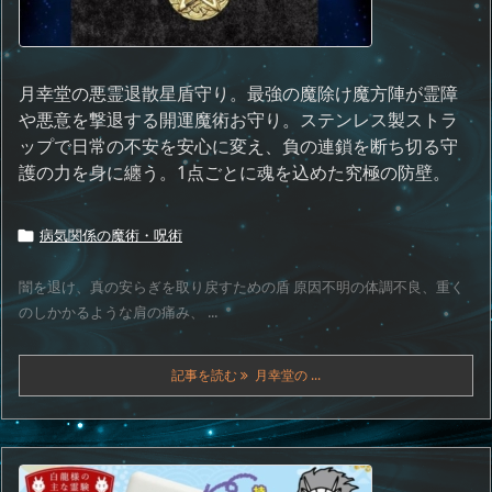
月幸堂の悪霊退散星盾守り。最強の魔除け魔方陣が霊障
や悪意を撃退する開運魔術お守り。ステンレス製ストラ
ップで日常の不安を安心に変え、負の連鎖を断ち切る守
護の力を身に纏う。1点ごとに魂を込めた究極の防壁。
病気関係の魔術・呪術

闇を退け、真の安らぎを取り戻すための盾 原因不明の体調不良、重く
のしかかるような肩の痛み、 ...
記事を読む
月幸堂の ...