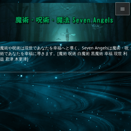


メニュ

サイド
魔術や呪術は現世であなたを幸福へと導く。Seven Angelsは魔術・呪

術であなたを幸福に導きます。[魔術 呪術 白魔術 黒魔術 幸福 現世 利
前へ
益 君津 木更津]

次へ

検索