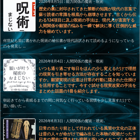
2026年8月5日
:
能力関係の魔術・呪術
歴史の裏に封印されてきた禁断の知識が現代の言葉で
蘇り読者の常識を根底から崩壊させます。古くから伝
わる124項目に及ぶ呪術の手法は、現代人が直面する
人間関係や願望の悩みを一瞬で解決に導く圧倒的な威
力を秘めています。
何世紀も前に書かれた呪術の秘伝書が現代語訳されて読めるようになっている
のを発見し ...
2026年8月4日
:
人間関係の魔術・呪術
いつも通り過ごす毎日をほんの少し変えるだけで理想
の現実を引き寄せる方法が存在することを知っていま
すか。願望実現の近道は日常の行動に隠された仕掛け
を活用することです。今すぐ試せる現実改変の手法を
まとめた話題の1冊を紹介します。
朝起きてから夜眠るまでの間に何気なく行っている習慣を少し見直すだけで、
思い描いた ...
2026年8月3日
:
人間関係の魔術・呪術
日常の当たり前として行われている風習や文化の正体
は昔の人々が命がけで編み出した本物の呪術だった？
日本の歴史に隠された暗部と呪いのメカニズムを学術