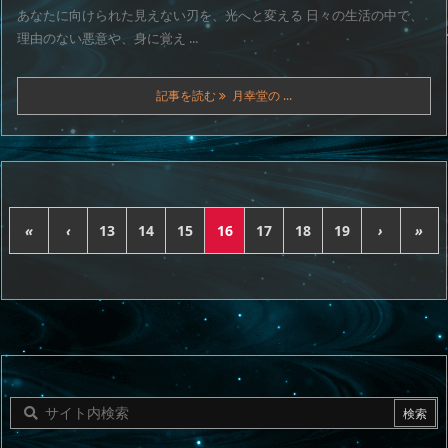
あなたに向けられた見えない刃を、光へと変える 日々の生活の中で、
理由のない悪意や、身に覚え ...
記事を読む
月幸堂の ...
«
‹
13
14
15
16
17
18
19
›
»