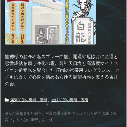
龍神様のお浄め塩スプレー白龍。開運や厄除けに金運と
恋愛成就を願う浄化の霧。龍神天日塩と高濃度マイナス
イオン還元水を配合した17mlの携帯用フレグランス。ヒ
ノキの香りで心身を清めあらゆる願望祈願を支える吉祥
の会。
病気関係の魔術・呪術
,
金銭関係の魔術・呪術

澱んだ空気を切り裂き、幸運の通り道を作る ふとした瞬間に感じる、
言いようのない重苦しさ。外 ...