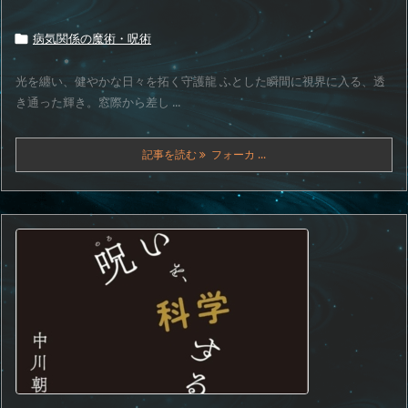
病気関係の魔術・呪術

光を纏い、健やかな日々を拓く守護龍 ふとした瞬間に視界に入る、透
き通った輝き。窓際から差し ...
記事を読む
フォーカ ...