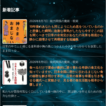
新着記事
2026年8月7日
:
能力関係の魔術・呪術
10年後のあなたも同じようにため息をついているのか
と想像した瞬間に急激な寒気がしたなら今すぐこの話
を聞くべきで日常の全肯定があなたの未来を根底から
静かに崩壊させて再構築する短編集
日常の中でふと感じる違和感や胸の奥につかえた小さな引っかかりを放置した
まま日々の ...
2026年8月6日
:
病気関係の魔術・呪術
食べるだけで運命が劇的に塗り替わる奇跡の食文化を
知っていますか。日本全国に密かに伝わるまじない食
の秘密を解き明かす本が、日常の食事を幸運を引き寄
せる儀式へと変貌させ、見る者の食生活観を根本から
覆します。
私たちが普段何気なく口にしている食べ物の中に、実は願いを叶えるための強
力な仕掛け ...