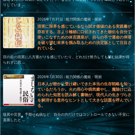
りしていま ...
2026年7月31日
:
能力関係の魔術・呪術
現実に限界を感じているなら試す価値のある実践書が
存在する。古より極秘に口伝されてきた秘伝を自分で
使いこなすための体言講座が、自らの手で運命の停滞
を破り望む未来を掴み取るための決定版として注目さ
れている。
目の前の現実に八方塞がりを感じていたり、どれだけ努力しても望む結果が得
られずに思 ...
2026年7月30日
:
能力関係の魔術・呪術
日本人が密かに受け継いできた本当の生存戦略を知っ
ているだろうか。火の用心や病気癒やし、魔除けに込
められた知恵を読み解く書物が、現代人の生きづらさ
を解消する意外なヒントとして大きな話題を呼んでい
る。
怪異や災害、予期せぬ病など、自分の力だけではコントロールできない不安に
直面したと ...