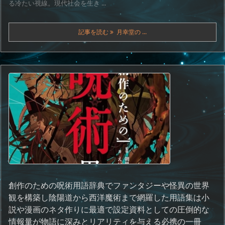
る冷たい視線。現代社会を生き ...
記事を読む
月幸堂の ...
創作のための呪術用語辞典でファンタジーや怪異の世界
観を構築し陰陽道から西洋魔術まで網羅した用語集は小
説や漫画のネタ作りに最適で設定資料としての圧倒的な
情報量が物語に深みとリアリティを与える必携の一冊