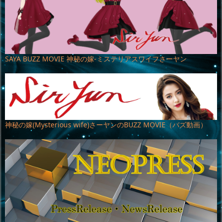
SAYA BUZZ MOVIE 神秘の嫁-ミステリアスワイフさーヤン
神秘の嫁(Mysterious wife)さーヤンのBUZZ MOVIE（バズ動画）