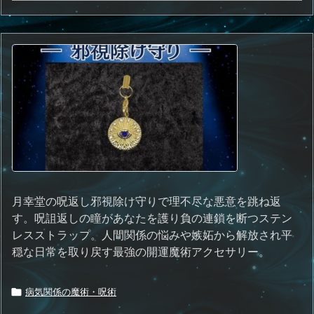
月幸堂の呪返し邪視除け守りで理不尽な悪意を跳ね返
す。呪詛返しの瞳があなたを護り負の連鎖を断つステン
レスストラップ。人間関係の悩みや嫉妬から解放され平
穏な日常を取り戻す最強の開運魔術アクセサリー。
病気関係の魔術・呪術
