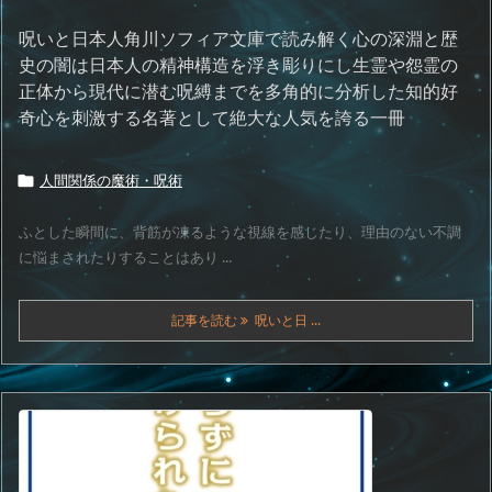
呪いと日本人角川ソフィア文庫で読み解く心の深淵と歴
史の闇は日本人の精神構造を浮き彫りにし生霊や怨霊の
正体から現代に潜む呪縛までを多角的に分析した知的好
奇心を刺激する名著として絶大な人気を誇る一冊
人間関係の魔術・呪術

ふとした瞬間に、背筋が凍るような視線を感じたり、理由のない不調
に悩まされたりすることはあり ...
記事を読む
呪いと日 ...