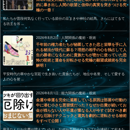
的に暴き出し人間の欲望と信仰の真実を突きつける究
極の一冊！
私たちが普段何気なく行っている節分の豆まきや神社の絵馬、さらにはてるて
る坊主を吊 ...
2026年8月2日
:
人間関係の魔術・呪術
千年前の権力者たちが秘匿してきた恋と栄華を手に入
れる秘法が現代に蘇る？理想の相手の心を独占して人
生の勝者になるために貴族たちが密かに使っていた恐
怖の呪術と運命を好転させる究極の願望成就術を完全
解明！
平安時代の華やかな宮廷で生き抜いた貴族たちが、地位や名誉、そして愛する
人の心を射 ...
2026年8月1日
:
能力関係の魔術・呪術
金運や幸運を完全に遮断している原因は部屋や行動の
中に潜む小さな悪習慣だった？なぜか出費が続いてお
金が残らない人や不運が重なる人が今すぐ試すべき劇
的な厄除けテクニックと運気を劇的に逆転させる秘術
をすべて公開！
最近なんだか出費が増えていたり、なぜか予期せぬトラブルが連続して起きた