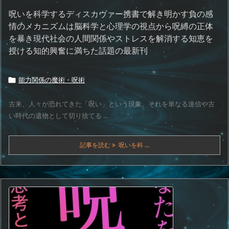
呪いを科学するディスカヴァー携書で解き明かす負の感
情のメカニズムは脳科学と心理学の視点から呪縛の正体
を暴き現代社会の人間関係やストレスを解消する知恵を
授ける知的興奮に満ちた話題の最新刊
能力関係の魔術・呪術

古来、人々が恐れてきた「呪い」という現象。それを単なる迷信や古
い時代の遺物として切り捨てる ...
記事を読む
呪いを科 ...