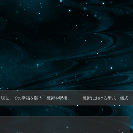
「現世」での幸福を願う「魔術や呪術」
魔術における術式・儀式