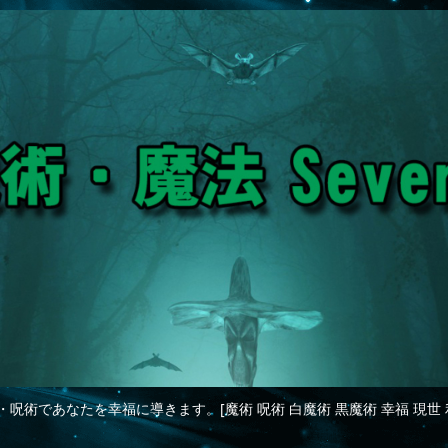
・呪術であなたを幸福に導きます。[魔術 呪術 白魔術 黒魔術 幸福 現世 