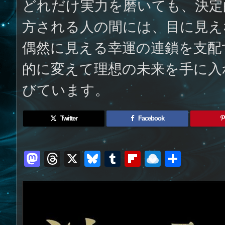
どれだけ実力を磨いても、決定
方される人の間には、目に見え
偶然に見える幸運の連鎖を支配
的に変えて理想の未来を手に入
びています。
Twitter
Facebook
M
T
X
Bl
T
Fl
R
共
a
h
u
u
ip
ai
有
st
re
e
m
b
n
o
a
sk
bl
o
d
d
d
y
r
ar
ro