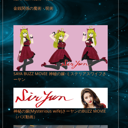
金銭関係の魔術・呪術
SAYA BUZZ MOVIE 神秘の嫁-ミステリアスワイフさ
ーヤン
神秘の嫁(Mysterious wife)さーヤンのBUZZ MOVIE
（バズ動画）