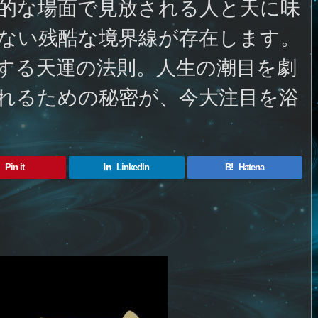
的な場面で見放される人と天に味
ない残酷な境界線が存在します。
する天運の法則。人生の潮目を劇
れるための秘密が、今大注目を浴
Pin it
LinkedIn
B!
Hatena