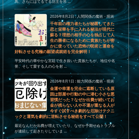
馬、さらにはてるてる坊主を吊 ...
2026年8月2日
:
人間関係の魔術・呪術
千年前の権力者たちが秘匿してきた
恋と栄華を手に入れる秘法が現代に
蘇る？理想の相手の心を独占して人
生の勝者になるために貴族たちが密
かに使っていた恐怖の呪術と運命を
好転させる究極の願望成就術を完全解明！
平安時代の華やかな宮廷で生き抜いた貴族たちが、地位や名
誉、そして愛する人の心を射 ...
2026年8月1日
:
能力関係の魔術・呪術
金運や幸運を完全に遮断している原
因は部屋や行動の中に潜む小さな悪
習慣だった？なぜか出費が続いてお
金が残らない人や不運が重なる人が
今すぐ試すべき劇的な厄除けテクニ
ックと運気を劇的に逆転させる秘術をすべて公開！
最近なんだか出費が増えていたり、なぜか予期せぬトラブル
が連続して起きたりしていま ...