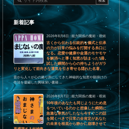
新着記事
2026年8月8日
:
能力関係の魔術・呪術
古くから伝わる伝統的な儀式と伝承
の力が日常の悩みを打開する糸口に
なる。恋愛や健康や金運のモヤモヤ
を解消へと導く知恵が詰まった1冊。
試した瞬間から心の持ちようがガラ
リと変化して前向きな運気を引き寄せる隠れた名著。
昔から人々が心の拠り所にしてきた神秘的な知恵や願掛けの
作法を凝縮した興味深い書籍 ...
2026年8月7日
:
能力関係の魔術・呪術
10年後のあなたも同じようにため息
をついているのかと想像した瞬間に
急激な寒気がしたなら今すぐこの話
を聞くべきで日常の全肯定があなた
の未来を根底から静かに崩壊させて
再構築する短編集