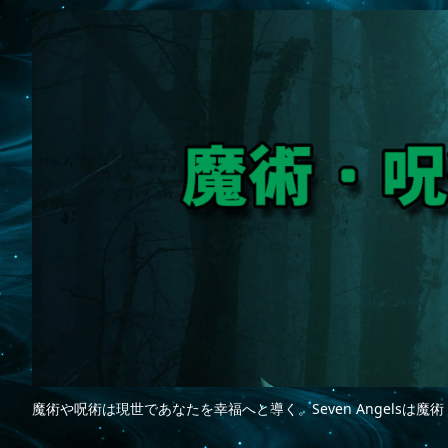
魔術や呪術は現世であなたを幸福へと導く。Seven Angelsは魔術