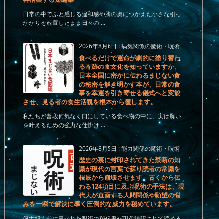
日常の中でふと感じる違和感や胸の奥につかえた小さな引っ
かかりを放置したまま日々の ...
2026年8月6日
:
病気関係の魔術・呪術
食べるだけで運命が劇的に塗り替わ
る奇跡の食文化を知っていますか。
日本全国に密かに伝わるまじない食
の秘密を解き明かす本が、日常の食
事を幸運を引き寄せる儀式へと変貌
させ、見る者の食生活観を根本から覆します。
私たちが普段何気なく口にしている食べ物の中に、実は願い
を叶えるための強力な仕掛け ...
2026年8月5日
:
能力関係の魔術・呪術
歴史の裏に封印されてきた禁断の知
識が現代の言葉で蘇り読者の常識を
根底から崩壊させます。古くから伝
わる124項目に及ぶ呪術の手法は、現
代人が直面する人間関係や願望の悩
みを一瞬で解決に導く圧倒的な威力を秘めています。
何世紀も前に書かれた呪術の秘伝書が現代語訳されて読める