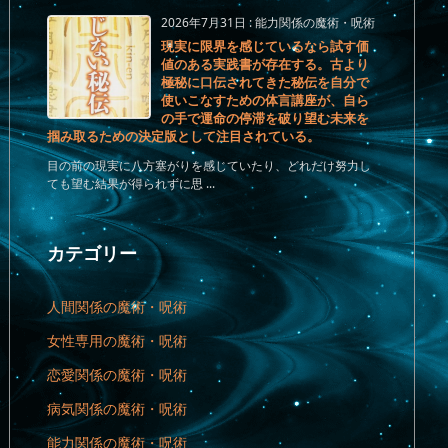
2026年7月31日
:
能力関係の魔術・呪術
現実に限界を感じているなら試す価
値のある実践書が存在する。古より
極秘に口伝されてきた秘伝を自分で
使いこなすための体言講座が、自ら
の手で運命の停滞を破り望む未来を
掴み取るための決定版として注目されている。
目の前の現実に八方塞がりを感じていたり、どれだけ努力し
ても望む結果が得られずに思 ...
カテゴリー
人間関係の魔術・呪術
女性専用の魔術・呪術
恋愛関係の魔術・呪術
病気関係の魔術・呪術
能力関係の魔術・呪術