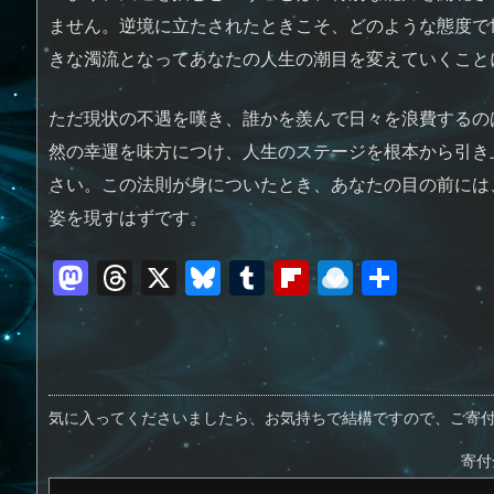
ません。逆境に立たされたときこそ、どのような態度で
きな濁流となってあなたの人生の潮目を変えていくこと
ただ現状の不遇を嘆き、誰かを羨んで日々を浪費するの
然の幸運を味方につけ、人生のステージを根本から引き
さい。この法則が身についたとき、あなたの目の前には
姿を現すはずです。
M
T
X
Bl
T
Fl
R
共
a
h
u
u
ip
ai
有
st
re
e
m
b
n
o
a
sk
bl
o
d
d
d
y
r
ar
ro
気に入ってくださいましたら、お気持ちで結構ですので、ご寄
o
s
d
p.
寄付
n
io