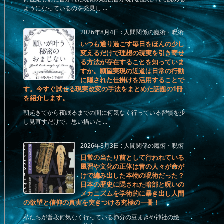
ようになっているのを発見し ...
2026年8月4日
:
人間関係の魔術・呪術
いつも通り過ごす毎日をほんの少し
変えるだけで理想の現実を引き寄せ
る方法が存在することを知っていま
すか。願望実現の近道は日常の行動
に隠された仕掛けを活用することで
す。今すぐ試せる現実改変の手法をまとめた話題の1冊
を紹介します。
朝起きてから夜眠るまでの間に何気なく行っている習慣を少
し見直すだけで、思い描いた ...
2026年8月3日
:
人間関係の魔術・呪術
日常の当たり前として行われている
風習や文化の正体は昔の人々が命が
けで編み出した本物の呪術だった？
日本の歴史に隠された暗部と呪いの
メカニズムを学術的に暴き出し人間
の欲望と信仰の真実を突きつける究極の一冊！
私たちが普段何気なく行っている節分の豆まきや神社の絵