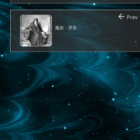

Prev
魔術・序章