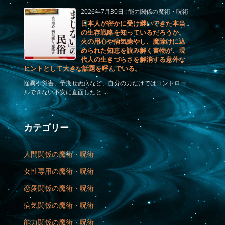
2026年7月30日
:
能力関係の魔術・呪術
日本人が密かに受け継いできた本当
の生存戦略を知っているだろうか。
火の用心や病気癒やし、魔除けに込
められた知恵を読み解く書物が、現
代人の生きづらさを解消する意外な
ヒントとして大きな話題を呼んでいる。
怪異や災害、予期せぬ病など、自分の力だけではコントロー
ルできない不安に直面したと ...
カテゴリー
人間関係の魔術・呪術
女性専用の魔術・呪術
恋愛関係の魔術・呪術
病気関係の魔術・呪術
能力関係の魔術・呪術