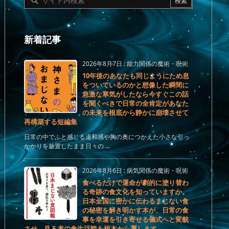
新着記事
2026年8月7日
:
能力関係の魔術・呪術
10年後のあなたも同じようにため息
をついているのかと想像した瞬間に
急激な寒気がしたなら今すぐこの話
を聞くべきで日常の全肯定があなた
の未来を根底から静かに崩壊させて
再構築する短編集
日常の中でふと感じる違和感や胸の奥につかえた小さな引っ
かかりを放置したまま日々の ...
2026年8月6日
:
病気関係の魔術・呪術
食べるだけで運命が劇的に塗り替わ
る奇跡の食文化を知っていますか。
日本全国に密かに伝わるまじない食
の秘密を解き明かす本が、日常の食
事を幸運を引き寄せる儀式へと変貌
させ、見る者の食生活観を根本から覆します。