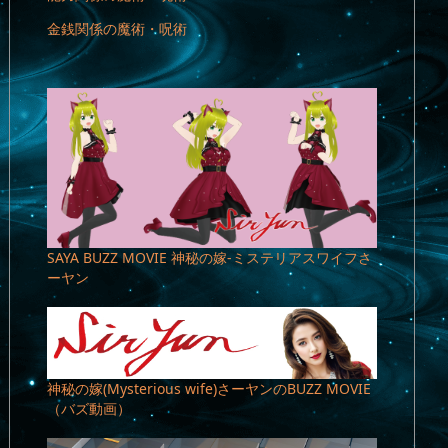
金銭関係の魔術・呪術
SAYA BUZZ MOVIE 神秘の嫁-ミステリアスワイフさ
ーヤン
神秘の嫁(Mysterious wife)さーヤンのBUZZ MOVIE
（バズ動画）