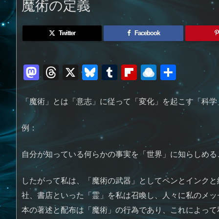
魔術の定義
Twitter
Facebook
M
T
X
Bl
T
Fl
R
共
a
h
u
u
ip
ai
有
st
re
e
m
b
n
「魔術」とは「意志」に従って「変化」を起こす「科学
o
a
sk
bl
o
d
例：
d
d
y
r
ar
ro
o
s
d
p.
自分が知っている何らかの事実を「世界」に知らしめる
n
io
したがって私は、「魔術の武器」としてペンとインクと
社、書店といった「霊」を私は召喚し、人々に私のメッ
本の著述と配布は「魔術」の行為であり、これによって