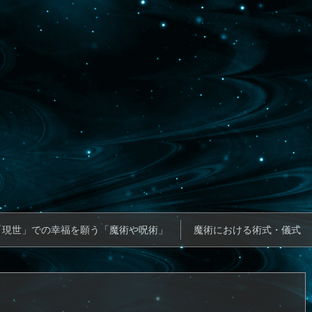
「現世」での幸福を願う「魔術や呪術」
魔術における術式・儀式