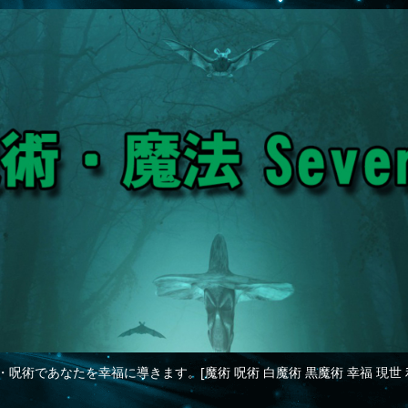
・呪術であなたを幸福に導きます。[魔術 呪術 白魔術 黒魔術 幸福 現世 