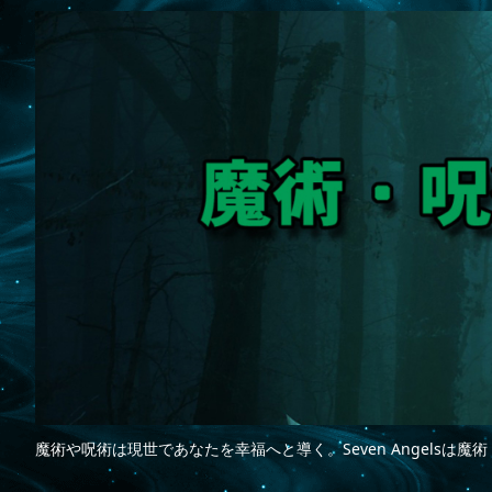
魔術や呪術は現世であなたを幸福へと導く。Seven Angelsは魔術