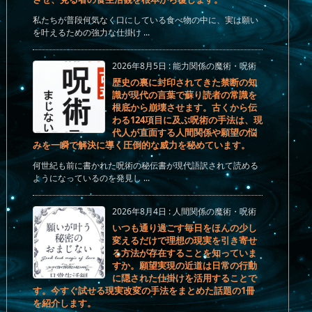
私たちが普段何気なく口にしている食べ物の中に、実は願い
を叶えるための強力な仕掛け ...
2026年8月5日
:
能力関係の魔術・呪術
歴史の裏に封印されてきた禁断の知
識が現代の言葉で蘇り読者の常識を
根底から崩壊させます。古くから伝
わる124項目に及ぶ呪術の手法は、現
代人が直面する人間関係や願望の悩
みを一瞬で解決に導く圧倒的な威力を秘めています。
何世紀も前に書かれた呪術の秘伝書が現代語訳されて読める
ようになっているのを発見し ...
2026年8月4日
:
人間関係の魔術・呪術
いつも通り過ごす毎日をほんの少し
変えるだけで理想の現実を引き寄せ
る方法が存在することを知っていま
すか。願望実現の近道は日常の行動
に隠された仕掛けを活用することで
す。今すぐ試せる現実改変の手法をまとめた話題の1冊
を紹介します。