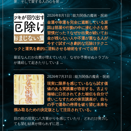
誉、そして愛する人の心を射 ...
2026年8月1日
:
能力関係の魔術・呪術
金運や幸運を完全に遮断している原
因は部屋や行動の中に潜む小さな悪
習慣だった？なぜか出費が続いてお
金が残らない人や不運が重なる人が
今すぐ試すべき劇的な厄除けテクニ
ックと運気を劇的に逆転させる秘術をすべて公開！
最近なんだか出費が増えていたり、なぜか予期せぬトラブル
が連続して起きたりしていま ...
2026年7月31日
:
能力関係の魔術・呪術
現実に限界を感じているなら試す価
値のある実践書が存在する。古より
極秘に口伝されてきた秘伝を自分で
使いこなすための体言講座が、自ら
の手で運命の停滞を破り望む未来を
掴み取るための決定版として注目されている。
目の前の現実に八方塞がりを感じていたり、どれだけ努力し
ても望む結果が得られずに思 ...