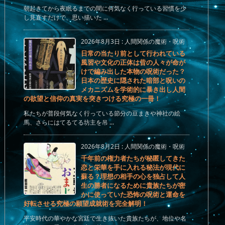
朝起きてから夜眠るまでの間に何気なく行っている習慣を少
し見直すだけで、思い描いた ...
2026年8月3日
:
人間関係の魔術・呪術
日常の当たり前として行われている
風習や文化の正体は昔の人々が命が
けで編み出した本物の呪術だった？
日本の歴史に隠された暗部と呪いの
メカニズムを学術的に暴き出し人間
の欲望と信仰の真実を突きつける究極の一冊！
私たちが普段何気なく行っている節分の豆まきや神社の絵
馬、さらにはてるてる坊主を吊 ...
2026年8月2日
:
人間関係の魔術・呪術
千年前の権力者たちが秘匿してきた
恋と栄華を手に入れる秘法が現代に
蘇る？理想の相手の心を独占して人
生の勝者になるために貴族たちが密
かに使っていた恐怖の呪術と運命を
好転させる究極の願望成就術を完全解明！
平安時代の華やかな宮廷で生き抜いた貴族たちが、地位や名