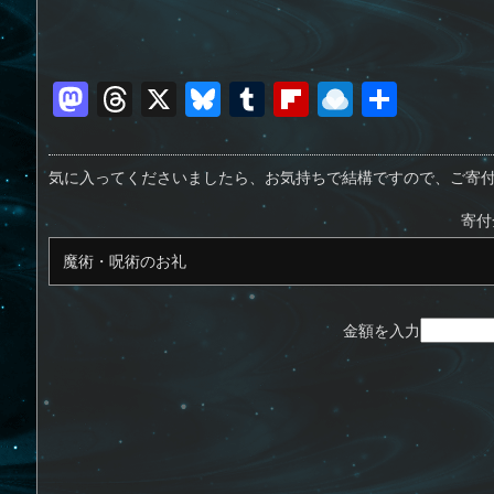
M
T
X
Bl
T
Fl
R
共
a
h
u
u
ip
ai
有
st
re
e
m
b
n
気に入ってくださいましたら、お気持ちで結構ですので、ご寄
o
a
sk
bl
o
d
寄付
d
d
y
r
ar
ro
o
s
d
p.
n
io
金額を入力