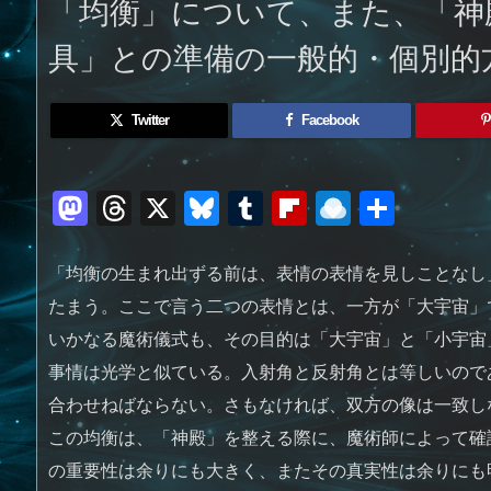
「均衡」について、また、「神
具」との準備の一般的・個別的
Twitter
Facebook
M
T
X
Bl
T
Fl
R
共
a
h
u
u
ip
ai
有
st
re
e
m
b
n
「均衡の生まれ出ずる前は、表情の表情を見しことなし
o
a
sk
bl
o
d
たまう。ここで言う二つの表情とは、一方が「大宇宙」
d
d
y
r
ar
ro
いかなる魔術儀式も、その目的は「大宇宙」と「小宇宙
事情は光学と似ている。入射角と反射角とは等しいので
o
s
d
p.
合わせねばならない。さもなければ、双方の像は一致し
n
io
この均衡は、「神殿」を整える際に、魔術師によって確
の重要性は余りにも大きく、またその真実性は余りにも