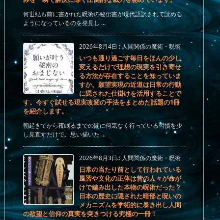
何世紀も前に書かれた呪術の秘伝書が現代語訳されて読める
ようになっているのを発見し ...
2026年8月4日
:
人間関係の魔術・呪術
いつも通り過ごす毎日をほんの少し
変えるだけで理想の現実を引き寄せ
る方法が存在することを知っていま
すか。願望実現の近道は日常の行動
に隠された仕掛けを活用することで
す。今すぐ試せる現実改変の手法をまとめた話題の1冊
を紹介します。
朝起きてから夜眠るまでの間に何気なく行っている習慣を少
し見直すだけで、思い描いた ...
2026年8月3日
:
人間関係の魔術・呪術
日常の当たり前として行われている
風習や文化の正体は昔の人々が命が
けで編み出した本物の呪術だった？
日本の歴史に隠された暗部と呪いの
メカニズムを学術的に暴き出し人間
の欲望と信仰の真実を突きつける究極の一冊！