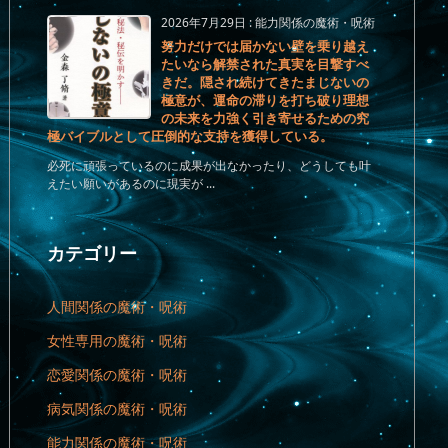
2026年7月29日
:
能力関係の魔術・呪術
努力だけでは届かない壁を乗り越え
たいなら解禁された真実を目撃すべ
きだ。隠され続けてきたまじないの
極意が、運命の滞りを打ち破り理想
の未来を力強く引き寄せるための究
極バイブルとして圧倒的な支持を獲得している。
必死に頑張っているのに成果が出なかったり、どうしても叶
えたい願いがあるのに現実が ...
カテゴリー
人間関係の魔術・呪術
女性専用の魔術・呪術
恋愛関係の魔術・呪術
病気関係の魔術・呪術
能力関係の魔術・呪術