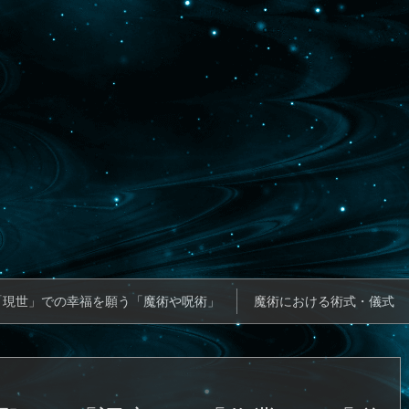
「現世」での幸福を願う「魔術や呪術」
魔術における術式・儀式