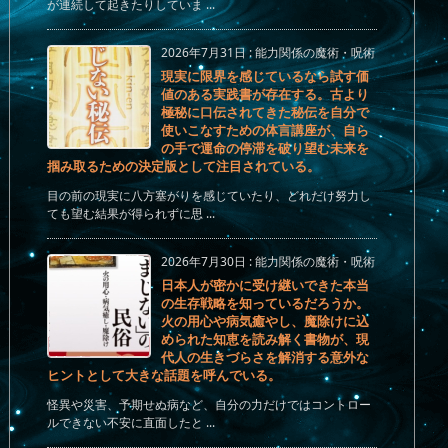
が連続して起きたりしていま ...
2026年7月31日
:
能力関係の魔術・呪術
現実に限界を感じているなら試す価
値のある実践書が存在する。古より
極秘に口伝されてきた秘伝を自分で
使いこなすための体言講座が、自ら
の手で運命の停滞を破り望む未来を
掴み取るための決定版として注目されている。
目の前の現実に八方塞がりを感じていたり、どれだけ努力し
ても望む結果が得られずに思 ...
2026年7月30日
:
能力関係の魔術・呪術
日本人が密かに受け継いできた本当
の生存戦略を知っているだろうか。
火の用心や病気癒やし、魔除けに込
められた知恵を読み解く書物が、現
代人の生きづらさを解消する意外な
ヒントとして大きな話題を呼んでいる。
怪異や災害、予期せぬ病など、自分の力だけではコントロー
ルできない不安に直面したと ...