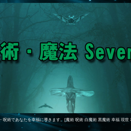
・呪術であなたを幸福に導きます。[魔術 呪術 白魔術 黒魔術 幸福 現世 