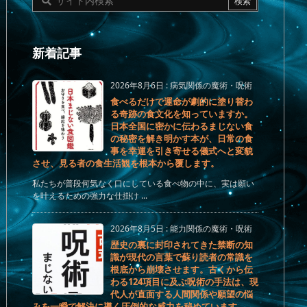
新着記事
2026年8月6日
:
病気関係の魔術・呪術
食べるだけで運命が劇的に塗り替わ
る奇跡の食文化を知っていますか。
日本全国に密かに伝わるまじない食
の秘密を解き明かす本が、日常の食
事を幸運を引き寄せる儀式へと変貌
させ、見る者の食生活観を根本から覆します。
私たちが普段何気なく口にしている食べ物の中に、実は願い
を叶えるための強力な仕掛け ...
2026年8月5日
:
能力関係の魔術・呪術
歴史の裏に封印されてきた禁断の知
識が現代の言葉で蘇り読者の常識を
根底から崩壊させます。古くから伝
わる124項目に及ぶ呪術の手法は、現
代人が直面する人間関係や願望の悩
みを一瞬で解決に導く圧倒的な威力を秘めています。