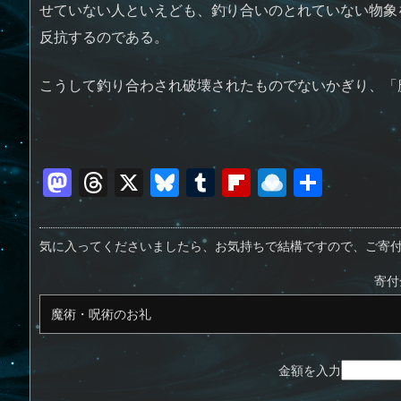
せていない人といえども、釣り合いのとれていない物象
反抗するのである。
こうして釣り合わされ破壊されたものでないかぎり、「
M
T
X
Bl
T
Fl
R
共
a
h
u
u
ip
ai
有
st
re
e
m
b
n
気に入ってくださいましたら、お気持ちで結構ですので、ご寄
o
a
sk
bl
o
d
寄付
d
d
y
r
ar
ro
o
s
d
p.
n
io
金額を入力