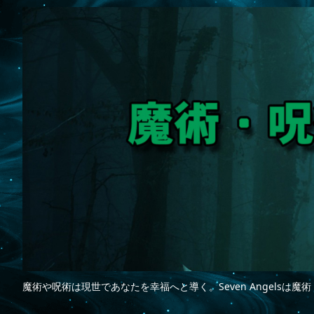
魔術や呪術は現世であなたを幸福へと導く。Seven Angelsは魔術