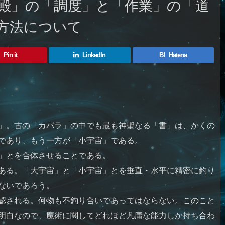
殿」の「調度」と「作業」の「道
方法について
Pin it
LinkedIn
B!
Hatena
」。古の「カバラ」の中でも最も神聖なる「書」は、かくの
であり、もう一方が「小宇宙」である。
」とを合体させることである。
ある。「大宇宙」と「小宇宙」とを垂直・水平に精密に釣り
ないであろう。
認される。何物も不釣り合いであってはならない。このこと
明白なので、魔術に関してどれほど凡庸な能力しか持ち合わ