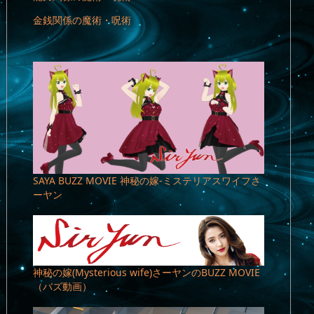
金銭関係の魔術・呪術
SAYA BUZZ MOVIE 神秘の嫁-ミステリアスワイフさ
ーヤン
神秘の嫁(Mysterious wife)さーヤンのBUZZ MOVIE
（バズ動画）