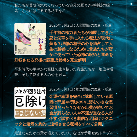
私たちが普段何気なく行っている節分の豆まきや神社の絵
馬、さらにはてるてる坊主を吊 ...
2026年8月2日
:
人間関係の魔術・呪術
千年前の権力者たちが秘匿してきた
恋と栄華を手に入れる秘法が現代に
蘇る？理想の相手の心を独占して人
生の勝者になるために貴族たちが密
かに使っていた恐怖の呪術と運命を
好転させる究極の願望成就術を完全解明！
平安時代の華やかな宮廷で生き抜いた貴族たちが、地位や名
誉、そして愛する人の心を射 ...
2026年8月1日
:
能力関係の魔術・呪術
金運や幸運を完全に遮断している原
因は部屋や行動の中に潜む小さな悪
習慣だった？なぜか出費が続いてお
金が残らない人や不運が重なる人が
今すぐ試すべき劇的な厄除けテクニ
ックと運気を劇的に逆転させる秘術をすべて公開！
最近なんだか出費が増えていたり、なぜか予期せぬトラブル