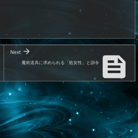

Next

魔術道具に求められる「処女性」と訓令