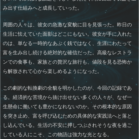
み出す仕組みへと成長していった。
周囲の人々は、彼女の急激な変貌に目を見張った。昨日の
生活に怯えていた面影はどこにもない。彼女が手に入れた
のは、単なる一時的なあぶく銭ではなく、生涯にわたって
富を生み出し続ける絶対的な確信だった。高級なレストラ
ンでの食事も、家族との贅沢な旅行も、値段を見る恐怖か
ら解放されて心から楽しめるようになった。
この劇的な転換劇の全貌を明かしたのが、今回の記録であ
る。経済的な苦境から抜け出せない多くの人々が、なぜ一
生懸命に働いても豊かになれないのか。その根本的な原因
を突き止め、富を呼び込むための具体的な実践法へと落と
し込んでいる。生活の不安に押しつぶされそうな夜を過ご
している人にこそ、この物語は強力な光となる。