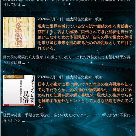
りしていま ...
2026年7月31日
:
能力関係の魔術・呪術
現実に限界を感じているなら試す価値のある実践書が
存在する。古より極秘に口伝されてきた秘伝を自分で
使いこなすための体言講座が、自らの手で運命の停滞
を破り望む未来を掴み取るための決定版として注目さ
れている。
目の前の現実に八方塞がりを感じていたり、どれだけ努力しても望む結果が得
られずに思 ...
2026年7月30日
:
能力関係の魔術・呪術
日本人が密かに受け継いできた本当の生存戦略を知っ
ているだろうか。火の用心や病気癒やし、魔除けに込
められた知恵を読み解く書物が、現代人の生きづらさ
を解消する意外なヒントとして大きな話題を呼んでい
る。
怪異や災害、予期せぬ病など、自分の力だけではコントロールできない不安に
直面したと ...