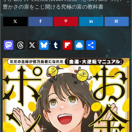
豊かさの扉をこじ開ける究極の富の教科書
B!
M
T
X
Bl
T
Fl
R
共
a
h
u
u
ip
ai
有
st
re
e
m
b
n
o
a
sk
bl
o
d
d
d
y
r
ar
ro
o
s
d
p.
n
io