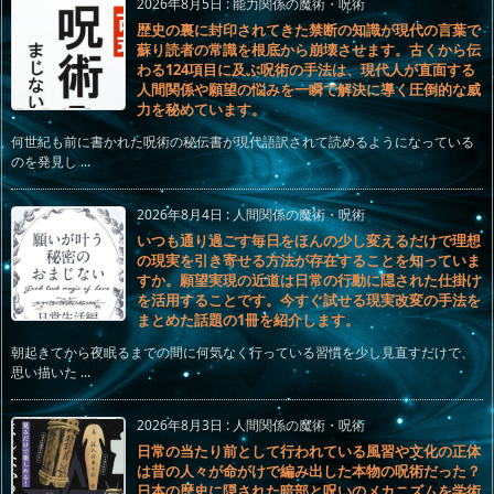
2026年8月5日
:
能力関係の魔術・呪術
歴史の裏に封印されてきた禁断の知識が現代の言葉で
蘇り読者の常識を根底から崩壊させます。古くから伝
わる124項目に及ぶ呪術の手法は、現代人が直面する
人間関係や願望の悩みを一瞬で解決に導く圧倒的な威
力を秘めています。
何世紀も前に書かれた呪術の秘伝書が現代語訳されて読めるようになっている
のを発見し ...
2026年8月4日
:
人間関係の魔術・呪術
いつも通り過ごす毎日をほんの少し変えるだけで理想
の現実を引き寄せる方法が存在することを知っていま
すか。願望実現の近道は日常の行動に隠された仕掛け
を活用することです。今すぐ試せる現実改変の手法を
まとめた話題の1冊を紹介します。
朝起きてから夜眠るまでの間に何気なく行っている習慣を少し見直すだけで、
思い描いた ...
2026年8月3日
:
人間関係の魔術・呪術
日常の当たり前として行われている風習や文化の正体
は昔の人々が命がけで編み出した本物の呪術だった？
日本の歴史に隠された暗部と呪いのメカニズムを学術