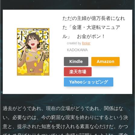
ただの主婦が億万長者になれ
た「金運・大逆転マニュア
ル」 お金がポン！
created by
Rinker
KADOKAWA
Kindle
Amazon
楽天市場
Yahooショッピング
過去がどうであれ、現在の立場がどうであれ、関係はな
い。必要なのは、今の窮屈な現実を終わりにするという決
意と、提示された知恵を受け入れる素直な心だけだ。かつ