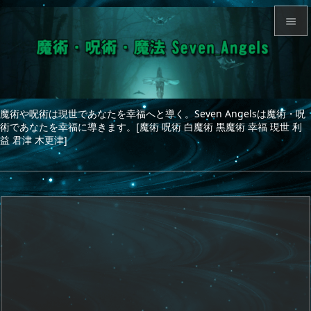


メニュ

サイド
魔術や呪術は現世であなたを幸福へと導く。Seven Angelsは魔術・呪

術であなたを幸福に導きます。[魔術 呪術 白魔術 黒魔術 幸福 現世 利
前へ
益 君津 木更津]

次へ

検索