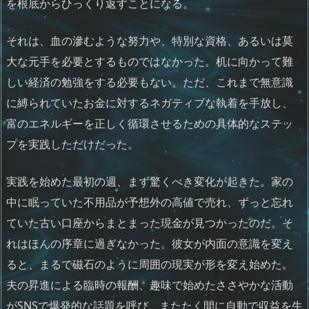
を根底からひっくり返すことになる。
それは、血の滲むような努力や、特別な資格、あるいは莫
大な元手を必要とするものではなかった。机に向かって難
しい経済の勉強をする必要もない。ただ、これまで無意識
に縛られていたお金に対するネガティブな執着を手放し、
富のエネルギーを正しく循環させるための具体的なステッ
プを実践しただけだった。
実践を始めた最初の週、まず驚くべき変化が起きた。家の
中に眠っていた不用品が予想外の高値で売れ、ずっと忘れ
ていた古い口座からまとまった現金が見つかったのだ。そ
れはほんの序章に過ぎなかった。彼女が内面の意識を変え
ると、まるで磁石のように周囲の現実が形を変え始めた。
夫の昇進による臨時の報酬、趣味で始めたささやかな活動
がSNSで爆発的な話題を呼び、またたく間に自動で収益を生