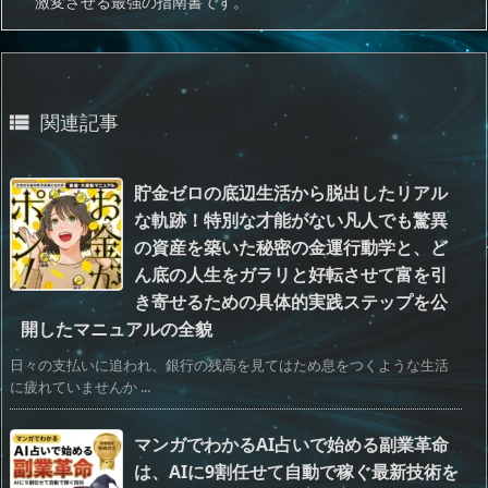
激変させる最強の指南書です。
関連記事

貯金ゼロの底辺生活から脱出したリアル
な軌跡！特別な才能がない凡人でも驚異
の資産を築いた秘密の金運行動学と、ど
ん底の人生をガラリと好転させて富を引
き寄せるための具体的実践ステップを公
開したマニュアルの全貌
日々の支払いに追われ、銀行の残高を見てはため息をつくような生活
に疲れていませんか ...
マンガでわかるAI占いで始める副業革命
は、AIに9割任せて自動で稼ぐ最新技術を