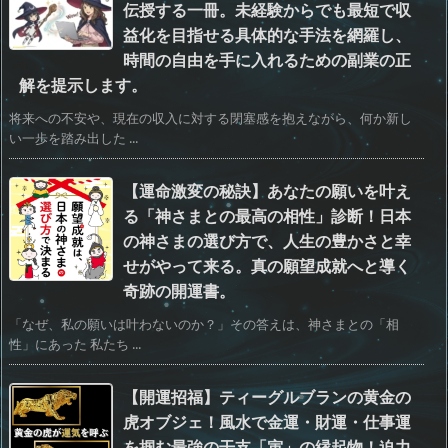
伝授する一冊。未経験からでも最短で収
益化を目指せる具体的な手法を網羅し、
時間の自由を手に入れるための副業の正
解を提示します。
将来への不安や、現在の収入に対する閉塞感を抱えながら、何か新し
い一歩を踏み出した ...
【運命激変の秘訣】あなたの願いを叶え
る「神さまとの最高の相性」診断！日本
の神さまの選び方で、人生の豊かさと幸
せがやって来る。真の願望成就へと導く
奇跡の開運書。
「なぜ、私の願いは叶わないのか？」その答えは、神さまとの「相
性」にあった 私たち ...
【開運招福】ティーグルブランの黄金の
虎オブジェ！風水で金運・財運・仕事運
を掴む最強の干支「寅」の縁起物！迫力