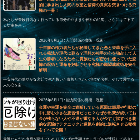
的に暴き出し人間の欲望と信仰の真実を突きつける究
極の一冊！
私たちが普段何気なく行っている節分の豆まきや神社の絵馬、さらにはてるて
る坊主を吊 ...
2026年8月2日
:
人間関係の魔術・呪術
千年前の権力者たちが秘匿してきた恋と栄華を手に入
れる秘法が現代に蘇る？理想の相手の心を独占して人
生の勝者になるために貴族たちが密かに使っていた恐
怖の呪術と運命を好転させる究極の願望成就術を完全
解明！
平安時代の華やかな宮廷で生き抜いた貴族たちが、地位や名誉、そして愛する
人の心を射 ...
2026年8月1日
:
能力関係の魔術・呪術
金運や幸運を完全に遮断している原因は部屋や行動の
中に潜む小さな悪習慣だった？なぜか出費が続いてお
金が残らない人や不運が重なる人が今すぐ試すべき劇
的な厄除けテクニックと運気を劇的に逆転させる秘術
をすべて公開！
最近なんだか出費が増えていたり、なぜか予期せぬトラブルが連続して起きた