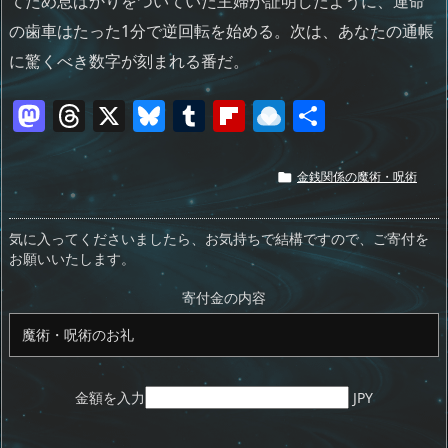
てため息ばかりをついていた主婦が証明したように、運命
の歯車はたった1分で逆回転を始める。次は、あなたの通帳
に驚くべき数字が刻まれる番だ。
M
T
X
Bl
T
Fl
R
共
a
h
u
u
ip
ai
有
st
re
e
m
b
n
金銭関係の魔術・呪術

o
a
sk
bl
o
d
d
d
y
r
ar
ro
気に入ってくださいましたら、お気持ちで結構ですので、ご寄付を
お願いいたします。
o
s
d
p.
n
io
寄付金の内容
金額を入力
JPY