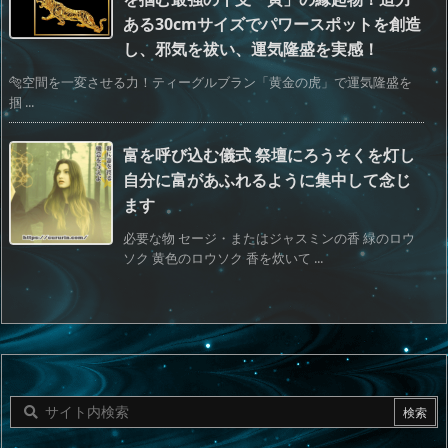
ある30cmサイズでパワースポットを創造
し、邪気を祓い、運気隆盛を実感！
🐅空間を一変させる力！ティーグルブラン「黄金の虎」で運気隆盛を
掴 ...
富を呼び込む儀式 祭壇にろうそくを灯し
自分に富があふれるように集中して念じ
ます
必要な物 セージ・またはジャスミンの香 緑のロウ
ソク 黄色のロウソク 香を炊いて ...