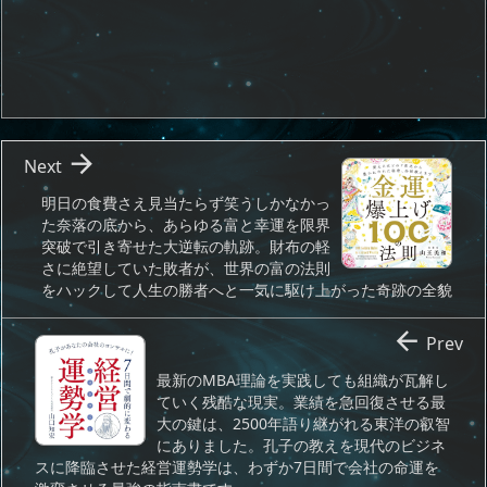

Next
明日の食費さえ見当たらず笑うしかなかっ
た奈落の底から、あらゆる富と幸運を限界
突破で引き寄せた大逆転の軌跡。財布の軽
さに絶望していた敗者が、世界の富の法則
をハックして人生の勝者へと一気に駆け上がった奇跡の全貌

Prev
最新のMBA理論を実践しても組織が瓦解し
ていく残酷な現実。業績を急回復させる最
大の鍵は、2500年語り継がれる東洋の叡智
にありました。孔子の教えを現代のビジネ
スに降臨させた経営運勢学は、わずか7日間で会社の命運を