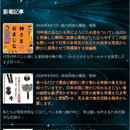
新着記事
2026年8月7日
:
能力関係の魔術・呪術
10年後のあなたも同じようにため息をついているのか
と想像した瞬間に急激な寒気がしたなら今すぐこの話
を聞くべきで日常の全肯定があなたの未来を根底から
静かに崩壊させて再構築する短編集
日常の中でふと感じる違和感や胸の奥につかえた小さな引っかかりを放置した
まま日々の ...
2026年8月6日
:
病気関係の魔術・呪術
食べるだけで運命が劇的に塗り替わる奇跡の食文化を
知っていますか。日本全国に密かに伝わるまじない食
の秘密を解き明かす本が、日常の食事を幸運を引き寄
せる儀式へと変貌させ、見る者の食生活観を根本から
覆します。
私たちが普段何気なく口にしている食べ物の中に、実は願いを叶えるための強
力な仕掛け ...