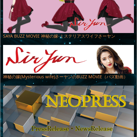
SAYA BUZZ MOVIE 神秘の嫁-ミステリアスワイフさーヤン
神秘の嫁(Mysterious wife)さーヤンのBUZZ MOVIE（バズ動画）