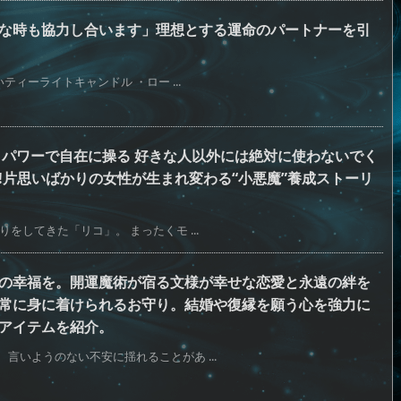
な時も協力し合います」理想とする運命のパートナーを引
ティーライトキャンドル ・ロー ...
クパワーで自在に操る 好きな人以外には絶対に使わないでく
!片思いばかりの女性が生まれ変わる“小悪魔”養成ストーリ
をしてきた「リコ」。 まったくモ ...
の幸福を。開運魔術が宿る文様が幸せな恋愛と永遠の絆を
常に身に着けられるお守り。結婚や復縁を願う心を強力に
アイテムを紹介。
言いようのない不安に揺れることがあ ...