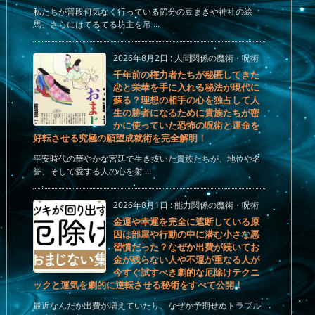
私たちが普段何気なく行っている節分の豆まきや神社の絵
馬、さらにはてるてる坊主を吊 ...
2026年8月2日
:
人間関係の魔術・呪術
千年前の権力者たちが秘匿してきた
恋と栄華を手に入れる秘法が現代に
蘇る？理想の相手の心を独占して人
生の勝者になるために貴族たちが密
かに使っていた恐怖の呪術と運命を
好転させる究極の願望成就術を完全解明！
平安時代の華やかな宮廷で生き抜いた貴族たちが、地位や名
誉、そして愛する人の心を射 ...
2026年8月1日
:
能力関係の魔術・呪術
金運や幸運を完全に遮断している原
因は部屋や行動の中に潜む小さな悪
習慣だった？なぜか出費が続いてお
金が残らない人や不運が重なる人が
今すぐ試すべき劇的な厄除けテクニ
ックと運気を劇的に逆転させる秘術をすべて公開！
最近なんだか出費が増えていたり、なぜか予期せぬトラブル