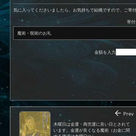
o
a
sk
bl
o
d
d
d
y
r
ar
ro
気に入ってくださいましたら、お気持ちで結構ですので、ご寄
o
s
d
p.
寄付
n
io
金額を入力

Prev
木曜日は金運・商売運に良い日とされて
います。金運が良くなる魔術（お金に関