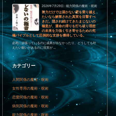
2026年7月29日
:
能力関係の魔術・呪術
努力だけでは届かない壁を乗り越え
たいなら解禁された真実を目撃すべ
きだ。隠され続けてきたまじないの
極意が、運命の滞りを打ち破り理想
の未来を力強く引き寄せるための究
極バイブルとして圧倒的な支持を獲得している。
必死に頑張っているのに成果が出なかったり、どうしても叶
えたい願いがあるのに現実が ...
カテゴリー
人間関係の魔術・呪術
女性専用の魔術・呪術
恋愛関係の魔術・呪術
病気関係の魔術・呪術
能力関係の魔術・呪術