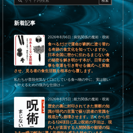
新着記事
2026年8月6日
:
病気関係の魔術・呪術
食べるだけで運命が劇的に塗り替わ
る奇跡の食文化を知っていますか。
日本全国に密かに伝わるまじない食
の秘密を解き明かす本が、日常の食
事を幸運を引き寄せる儀式へと変貌
させ、見る者の食生活観を根本から覆します。
私たちが普段何気なく口にしている食べ物の中に、実は願い
を叶えるための強力な仕掛け ...
2026年8月5日
:
能力関係の魔術・呪術
歴史の裏に封印されてきた禁断の知
識が現代の言葉で蘇り読者の常識を
根底から崩壊させます。古くから伝
わる124項目に及ぶ呪術の手法は、現
代人が直面する人間関係や願望の悩
みを一瞬で解決に導く圧倒的な威力を秘めています。