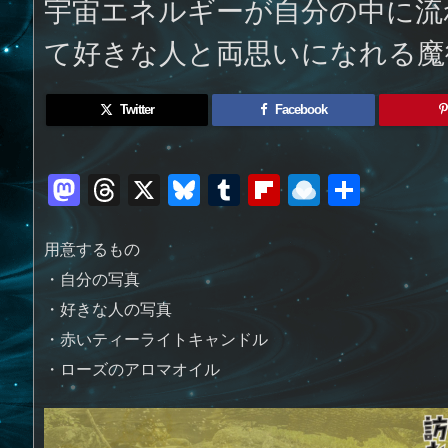
宇宙エネルギーが自分の中に流
て好きな人と両思いになれる魔
Twitter
Facebook
M
T
X
Bl
T
Fl
R
共
a
h
u
u
ip
ai
有
st
re
e
m
b
n
用意するもの
o
a
sk
bl
o
d
・自分の写真
d
d
y
r
ar
ro
・好きな人の写真
・赤いティーライトキャンドル
o
s
d
p.
・ローズのアロマオイル
n
io