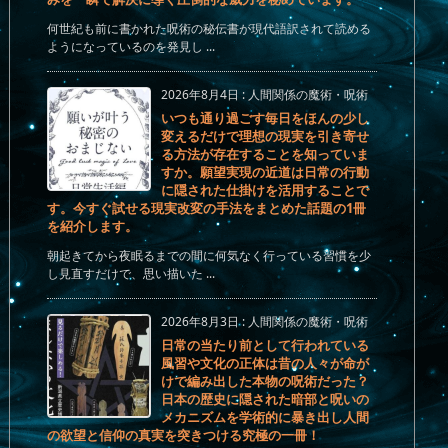
何世紀も前に書かれた呪術の秘伝書が現代語訳されて読める
ようになっているのを発見し ...
2026年8月4日
:
人間関係の魔術・呪術
いつも通り過ごす毎日をほんの少し
変えるだけで理想の現実を引き寄せ
る方法が存在することを知っていま
すか。願望実現の近道は日常の行動
に隠された仕掛けを活用することで
す。今すぐ試せる現実改変の手法をまとめた話題の1冊
を紹介します。
朝起きてから夜眠るまでの間に何気なく行っている習慣を少
し見直すだけで、思い描いた ...
2026年8月3日
:
人間関係の魔術・呪術
日常の当たり前として行われている
風習や文化の正体は昔の人々が命が
けで編み出した本物の呪術だった？
日本の歴史に隠された暗部と呪いの
メカニズムを学術的に暴き出し人間
の欲望と信仰の真実を突きつける究極の一冊！