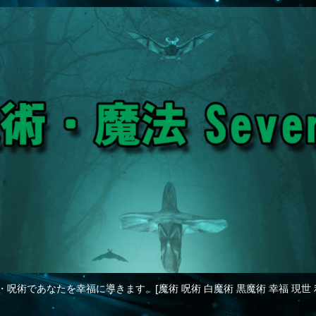
・呪術であなたを幸福に導きます。[魔術 呪術 白魔術 黒魔術 幸福 現世 