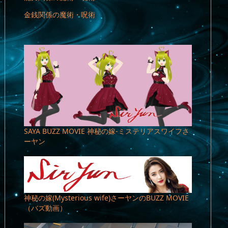
金銭関係の魔術・呪術
SAYA BUZZ MOVIE 神秘の嫁-ミステリアスワイフさ
ーヤン
神秘の嫁(Mysterious wife)さーヤンのBUZZ MOVIE
（バズ動画）