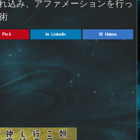
れ込み、アファメーションを行っ
術
Pin it
LinkedIn
B!
Hatena