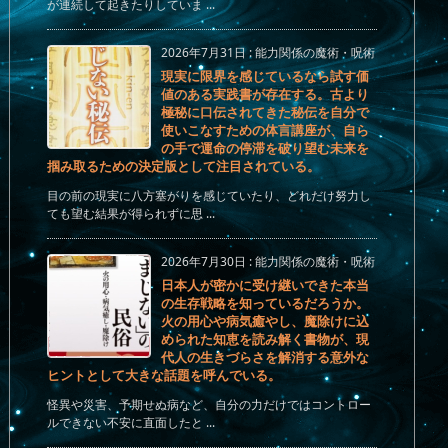
が連続して起きたりしていま ...
2026年7月31日
:
能力関係の魔術・呪術
現実に限界を感じているなら試す価
値のある実践書が存在する。古より
極秘に口伝されてきた秘伝を自分で
使いこなすための体言講座が、自ら
の手で運命の停滞を破り望む未来を
掴み取るための決定版として注目されている。
目の前の現実に八方塞がりを感じていたり、どれだけ努力し
ても望む結果が得られずに思 ...
2026年7月30日
:
能力関係の魔術・呪術
日本人が密かに受け継いできた本当
の生存戦略を知っているだろうか。
火の用心や病気癒やし、魔除けに込
められた知恵を読み解く書物が、現
代人の生きづらさを解消する意外な
ヒントとして大きな話題を呼んでいる。
怪異や災害、予期せぬ病など、自分の力だけではコントロー
ルできない不安に直面したと ...