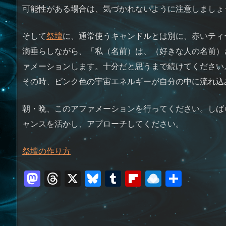
可能性がある場合は、気づかれないように注意しましょ
そして
祭壇
に、通常使うキャンドルとは別に、赤いティ
滴垂らしながら、「私（名前）は、（好きな人の名前）
ァメーションします。十分だと思うまで続けてください
その時、ピンク色の宇宙エネルギーが自分の中に流れ込
朝・晩、このアファメーションを行ってください。しば
ャンスを活かし、アプローチしてください。
祭壇の作り方
M
T
X
Bl
T
Fl
R
共
a
h
u
u
ip
ai
有
st
re
e
m
b
n