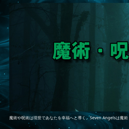
魔術や呪術は現世であなたを幸福へと導く。Seven Angelsは魔術