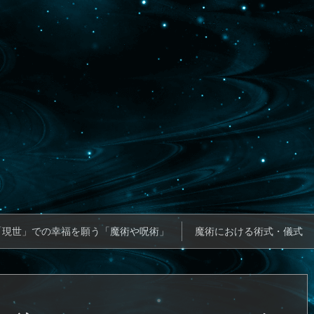
「現世」での幸福を願う「魔術や呪術」
魔術における術式・儀式