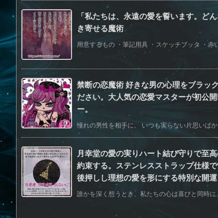
「私たちは、永遠の愛を誓います。どん
き寄せる魔術
用意するもの ・筆記用具 ・スケッチブック ・赤い
禁断の恋魔術 好きな男の心理をブラッ
ださい。大人気の恋愛マスターが初公開
ー。
憧れの男性を相手に、 いつも実らない片思いばかり
月幸堂の愛の実りハート結び守りで至高
約束する。ステンレスストラップ仕様で
後押しし理想の愛を形にする特別な開運
誰かを深く想うとき、私たちの心は喜びと同時に、