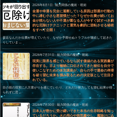
2026年8月1日
:
能力関係の魔術・呪術
金運や幸運を完全に遮断している原因は部屋や行動の
中に潜む小さな悪習慣だった？なぜか出費が続いてお
金が残らない人や不運が重なる人が今すぐ試すべき劇
的な厄除けテクニックと運気を劇的に逆転させる秘術
をすべて公開！
最近なんだか出費が増えていたり、なぜか予期せぬトラブルが連続して起きた
りしていま ...
2026年7月31日
:
能力関係の魔術・呪術
現実に限界を感じているなら試す価値のある実践書が
存在する。古より極秘に口伝されてきた秘伝を自分で
使いこなすための体言講座が、自らの手で運命の停滞
を破り望む未来を掴み取るための決定版として注目さ
れている。
目の前の現実に八方塞がりを感じていたり、どれだけ努力しても望む結果が得
られずに思 ...
2026年7月30日
:
能力関係の魔術・呪術
日本人が密かに受け継いできた本当の生存戦略を知っ
ているだろうか。火の用心や病気癒やし、魔除けに込