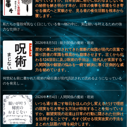
知っていますか。日本全国に密かに伝わるまじない食
の秘密を解き明かす本が、日常の食事を幸運を引き寄
せる儀式へと変貌させ、見る者の食生活観を根本から
覆します。
私たちが普段何気なく口にしている食べ物の中に、実は願いを叶えるための強
力な仕掛け ...
2026年8月5日
:
能力関係の魔術・呪術
歴史の裏に封印されてきた禁断の知識が現代の言葉で
蘇り読者の常識を根底から崩壊させます。古くから伝
わる124項目に及ぶ呪術の手法は、現代人が直面する
人間関係や願望の悩みを一瞬で解決に導く圧倒的な威
力を秘めています。
何世紀も前に書かれた呪術の秘伝書が現代語訳されて読めるようになっている
のを発見し ...
2026年8月4日
:
人間関係の魔術・呪術
いつも通り過ごす毎日をほんの少し変えるだけで理想
の現実を引き寄せる方法が存在することを知っていま
すか。願望実現の近道は日常の行動に隠された仕掛け
を活用することです。今すぐ試せる現実改変の手法を
まとめた話題の1冊を紹介します。