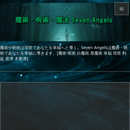


メニュ

サイド
魔術や呪術は現世であなたを幸福へと導く。Seven Angelsは魔術・呪

術であなたを幸福に導きます。[魔術 呪術 白魔術 黒魔術 幸福 現世 利
前へ
益 君津 木更津]

次へ

検索