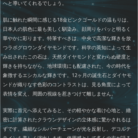
へと導いてくれるでしょう。
肌に触れた瞬間に感じる18金ピンクゴールドの温もりは、
日本人の肌色に最も美しく馴染み、顔周りをパッと明るく
華やかに彩ります。特筆すべきは、中央で高潔な輝きを放
つラボグロウンダイヤモンドです。科学の英知によって生
み出されたこの石は、天然ダイヤモンドと変わらぬ硬度と
輝きを持ちながら、地球環境にも配慮された、今の時代を
象徴するエシカルな輝きです。12ヶ月の誕生石とダイヤモ
ンドが織りなす色彩のコントラストは、見る角度によって
表情を変え、周囲の視線を惹きつけて離しません。
実際に首元へ添えてみると、その軽やかな着け心地と、緻
密に計算されたクラウンデザインの立体感に驚かされるは
ずです。繊細なシルバーチェーンが光を反射し、デコルテ
ラインを美しく演出します。使用感として多くの方が語る