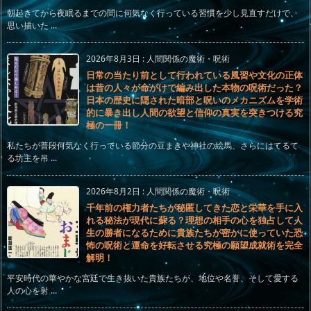
朝起きてから夜眠るまでの間に何気なく行っている習慣を少し見直すだけで、
思い描いた ...
2026年8月3日
:
人間関係の魔術・呪術
日常の当たり前として行われている風習や文化の正体
は昔の人々が命がけで編み出した本物の呪術だった？
日本の歴史に隠された暗部と呪いのメカニズムを学術
的に暴き出し人間の欲望と信仰の真実を突きつける究
極の一冊！
私たちが普段何気なく行っている節分の豆まきや神社の絵馬、さらにはてるて
る坊主を吊 ...
2026年8月2日
:
人間関係の魔術・呪術
千年前の権力者たちが秘匿してきた恋と栄華を手に入
れる秘法が現代に蘇る？理想の相手の心を独占して人
生の勝者になるために貴族たちが密かに使っていた恐
怖の呪術と運命を好転させる究極の願望成就術を完全
解明！
平安時代の華やかな宮廷で生き抜いた貴族たちが、地位や名誉、そして愛する
人の心を射 ...