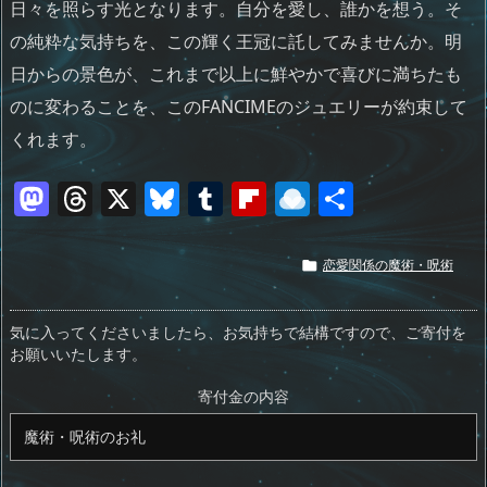
日々を照らす光となります。自分を愛し、誰かを想う。そ
の純粋な気持ちを、この輝く王冠に託してみませんか。明
日からの景色が、これまで以上に鮮やかで喜びに満ちたも
のに変わることを、このFANCIMEのジュエリーが約束して
くれます。
M
T
X
Bl
T
Fl
R
共
a
h
u
u
ip
ai
有
st
re
e
m
b
n
恋愛関係の魔術・呪術

o
a
sk
bl
o
d
d
d
y
r
ar
ro
気に入ってくださいましたら、お気持ちで結構ですので、ご寄付を
お願いいたします。
o
s
d
p.
n
io
寄付金の内容