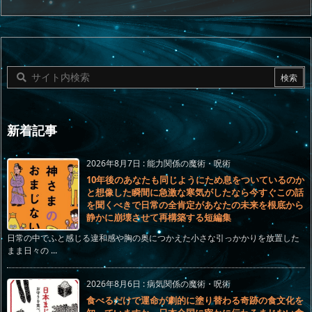
新着記事
2026年8月7日
:
能力関係の魔術・呪術
10年後のあなたも同じようにため息をついているのか
と想像した瞬間に急激な寒気がしたなら今すぐこの話
を聞くべきで日常の全肯定があなたの未来を根底から
静かに崩壊させて再構築する短編集
日常の中でふと感じる違和感や胸の奥につかえた小さな引っかかりを放置した
まま日々の ...
2026年8月6日
:
病気関係の魔術・呪術
食べるだけで運命が劇的に塗り替わる奇跡の食文化を