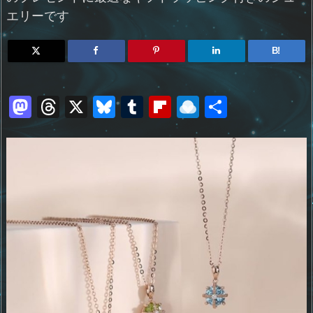
エリーです
B!
M
T
X
Bl
T
Fl
R
共
a
h
u
u
ip
ai
有
st
re
e
m
b
n
o
a
sk
bl
o
d
d
d
y
r
ar
ro
o
s
d
p.
n
io