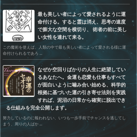
最も美しい者によって愛されるように運
命付ける。すると霊は消え、思考の速度
で膨大な空間を横切り、 術者の前に美し
い女性を連れて来る。
この魔術を使えば、人類の中で最も美しい者によって愛される様に運
命付けられるであろ ...
なぜか空回りばかりの人生に絶望してい
るあなたへ。金運も恋愛も仕事もすべて
が面白いように噛み合い始める、科学的
根拠に基づいた運の引き寄せ法則を実践
すれば、泥沼の日常から確実に脱出でき
る仕組みを完全公開します。
努力しているのに報われない、いつも一歩手前でチャンスを逃してし
まう、周りの人ばか ...