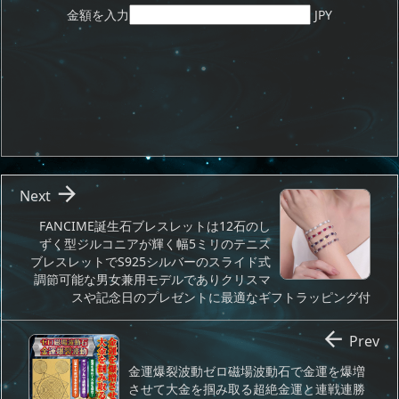
金額を入力
JPY

Next
FANCIME誕生石ブレスレットは12石のし
ずく型ジルコニアが輝く幅5ミリのテニス
ブレスレットでS925シルバーのスライド式
調節可能な男女兼用モデルでありクリスマ
スや記念日のプレゼントに最適なギフトラッピング付

Prev
金運爆裂波動ゼロ磁場波動石で金運を爆増
させて大金を掴み取る超絶金運と連戦連勝