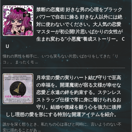
禁断の恋魔術 好きな男の心理をブラック
パワーで自在に操る 好きな人以外には絶
対に使わないでください。大人気の恋愛
マスターが初公開!片思いばかりの女性が
生まれ変わる“小悪魔”養成ストーリー。 C
U
憧れの男性を相手に、 いつも実らない片思いばかりをしてきた「リ
コ」。 まったくモ ...
月幸堂の愛の実りハート結び守りで至高
の幸福を。開運魔術が宿る文様が幸せな
恋愛と永遠の絆を約束する。ステンレス
ストラップ仕様で常に身に着けられるお
守り。結婚や復縁を願う心を強力に後押
しし理想の愛を形にする特別な開運アイテムを紹介。
誰かを深く想うとき、私たちの心は喜びと同時に、言いようのない不
安に揺れることがあ ...