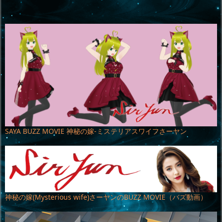
SAYA BUZZ MOVIE 神秘の嫁-ミステリアスワイフさーヤン
神秘の嫁(Mysterious wife)さーヤンのBUZZ MOVIE（バズ動画）