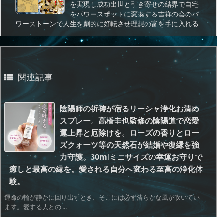
を実現し成功出世と引き寄せの結界で自宅
をパワースポットに変換する吉祥の会のパ
ワーストーンで人生を劇的に好転させ理想の富を手に入れる
関連記事

陰陽師の祈祷が宿るリーシャ浄化お清め
スプレー。高橋圭也監修の陰陽道で恋愛
運上昇と厄除けを。ローズの香りとロー
ズクォーツ等の天然石が結婚や復縁を強
力守護。30mlミニサイズの幸運お守りで
癒しと最高の縁を。愛される自分へ変わる至高の浄化体
験。
運命の輪が静かに回り出すとき、そこには必ず清らかな風が吹いてい
ます。愛する人との ...