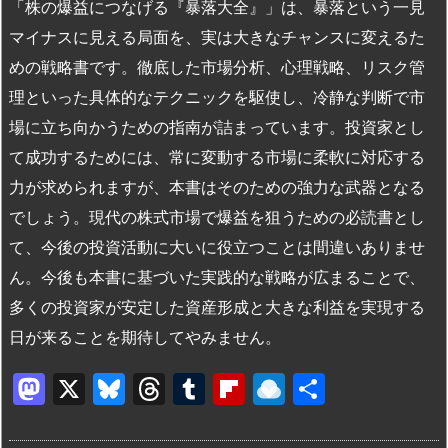
「株の爆益につなげる『暴落大全』」は、暴落という一見
マイナスに見える局面を、実は大きなチャンスに変えるた
めの戦略書です。徹底した市場分析、心理戦略、リスク管
理といった具体的なテクニックを駆使し、冷静な判断で市
場に立ち向かうための指南が詰まっています。投資家とし
て成功するためには、常に変動する市場に柔軟に対応する
力が求められますが、本書はそのための強力な武器となる
でしょう。現代の株式市場で爆益を狙うための必読書とし
て、今後の投資活動に大いに役立つことは間違いありませ
ん。今後も本書に基づいた実践的な戦略が広まることで、
多くの投資家が安定した資産形成と大きな利益を実現する
日が来ることを期待してやみません。
M
X
Bl
T
T
Fl
R
共
a
u
hr
u
ip
ai
有