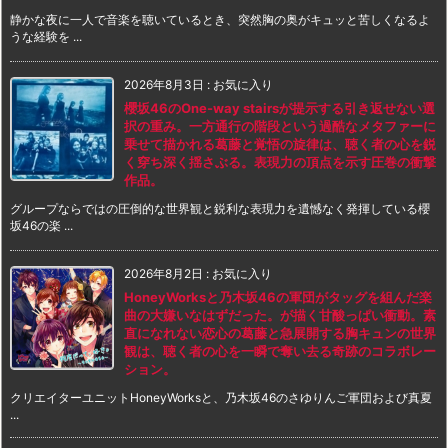
静かな夜に一人で音楽を聴いているとき、突然胸の奥がキュッと苦しくなるよ
うな経験を ...
2026年8月3日
:
お気に入り
櫻坂46のOne-way stairsが提示する引き返せない選
択の重み。一方通行の階段という過酷なメタファーに
乗せて描かれる葛藤と覚悟の旋律は、聴く者の心を鋭
く穿ち深く揺さぶる。表現力の頂点を示す圧巻の衝撃
作品。
グループならではの圧倒的な世界観と鋭利な表現力を遺憾なく発揮している櫻
坂46の楽 ...
2026年8月2日
:
お気に入り
HoneyWorksと乃木坂46の軍団がタッグを組んだ楽
曲の大嫌いなはずだった。が描く甘酸っぱい衝動。素
直になれない恋心の葛藤と急展開する胸キュンの世界
観は、聴く者の心を一瞬で奪い去る奇跡のコラボレー
ション。
クリエイターユニットHoneyWorksと、乃木坂46のさゆりんご軍団および真夏
...