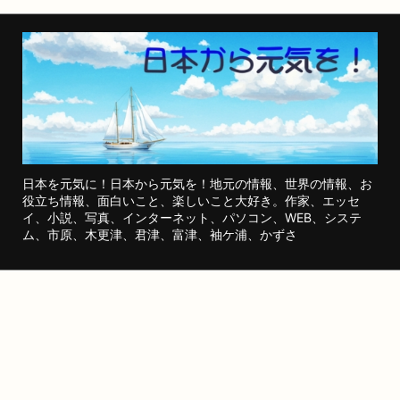
日本を元気に！日本から元気を！地元の情報、世界の情報、お
役立ち情報、面白いこと、楽しいこと大好き。作家、エッセ
イ、小説、写真、インターネット、パソコン、WEB、システ
ム、市原、木更津、君津、富津、袖ケ浦、かずさ