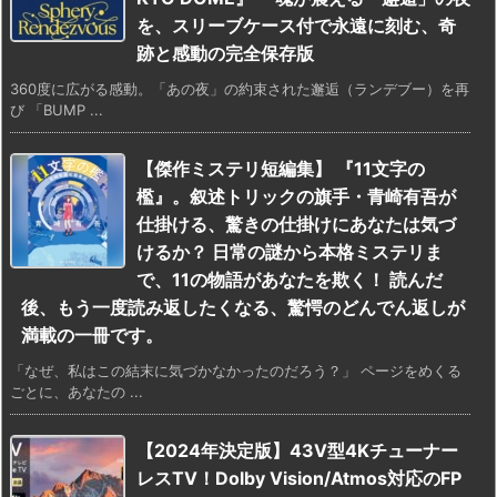
を、スリーブケース付で永遠に刻む、奇
跡と感動の完全保存版
360度に広がる感動。「あの夜」の約束された邂逅（ランデブー）を再
び 「BUMP ...
【傑作ミステリ短編集】 『11文字の
檻』。叙述トリックの旗手・青崎有吾が
仕掛ける、驚きの仕掛けにあなたは気づ
けるか？ 日常の謎から本格ミステリま
で、11の物語があなたを欺く！ 読んだ
後、もう一度読み返したくなる、驚愕のどんでん返しが
満載の一冊です。
「なぜ、私はこの結末に気づかなかったのだろう？」 ページをめくる
ごとに、あなたの ...
【2024年決定版】43V型4Kチューナー
レスTV！Dolby Vision/Atmos対応のFP