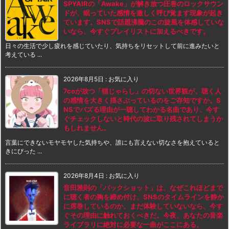
SPYAIRの「Awake」が解き放つ圧巻のロックサウン
ドが、眠っていた感情を激しく呼び覚ます現象が起き
ています。SNSで話題沸騰のこの旋風を体感していな
いなら、今すぐプレイリストに加えるべきです。
日々の生活で少し疲れを感じていたり、気持ちをリセットして前に進みたいと
考えている ...
2026年8月5日
:
お気に入り
7coが放つ「猫じゃらし」の切ない世界観が、聴く人
の感情を大きく揺さぶっているのをご存知ですか。S
NSでバズる理由が一聴してわかる名曲であり、今す
ぐチェックしないと時代の波に取り残されてしまうか
もしれません。
言葉にできないモヤモヤした気持ちや、誰にも言えない切なさを抱えていると
きにぴった ...
2026年8月4日
:
お気に入り
音田雅則の「バックショット」は、なぜこれほどまで
に聴く者の胸を締め付け、SNSのタイムラインを静か
に席巻しているのか。まだ体験していないなら、今す
ぐその理由に触れておくべきだ。今夜、あなたの音楽
ライブラリに絶対に必要な一曲がここにある。