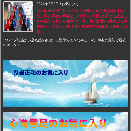
2026年8月1日
:
お気に入り
乃木坂46の名曲ハルジオンが咲く頃が胸を締め付け
る。深川麻衣の卒業という切ない別れと新たな旅立ち
を祝福する美しい旋律は、聴く者の記憶を揺さぶり涙
を誘う。アイドル史に輝く感動作の真価に心を奪われ
る。
グループの温かい空気感を象徴する聖母のような存在、深川麻衣の最初で最後
のセンター ...