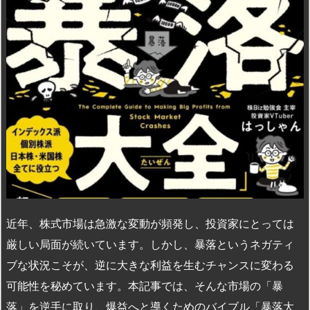
n
io
近年、株式市場は急激な変動が頻発し、投資家にとっては
厳しい局面が続いています。しかし、暴落というネガティ
ブな状況こそが、逆に大きな利益を生むチャンスに変わる
可能性を秘めています。本記事では、そんな市場の「暴
落」を逆手に取り、爆益へと導くためのバイブル「暴落大