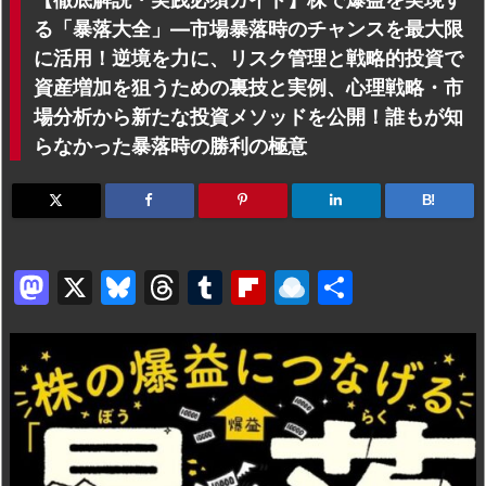
る「暴落大全」―市場暴落時のチャンスを最大限
に活用！逆境を力に、リスク管理と戦略的投資で
資産増加を狙うための裏技と実例、心理戦略・市
場分析から新たな投資メソッドを公開！誰もが知
らなかった暴落時の勝利の極意
B!
M
X
Bl
T
T
Fl
R
共
a
u
hr
u
ip
ai
有
st
e
e
m
b
n
o
s
a
bl
o
dr
d
k
d
r
ar
o
o
y
s
d
p.