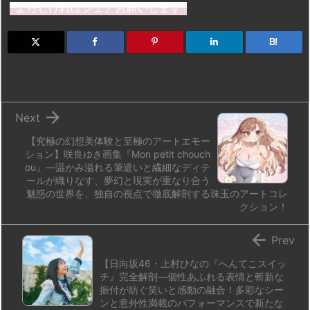
st
e
e
m
b
n
よろしければシェアお願いします
o
s
a
bl
o
dr
d
k
d
r
ar
o
B!
o
y
s
d
p.
n
io

Next
【究極の幻想美体験と至極のアートエモー
ション】咲良ゆき画集『Mon petit chouch
ou』―温かみ溢れる筆遣いと繊細なディテ
ールが織りなす、夢幻と現実が重なり合う
魅惑の世界を、独自の視点で徹底解剖する珠玉のアートコレ
クション！

Prev
【日向坂46・上村ひなの『へんてこスイッ
チ』完全解剖―個性あふれる表情と斬新な
振付が紡ぐ笑いと感動の融合！多彩なシー
ンと意外性満載のパフォーマンスで新たな