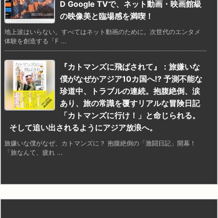
D Google TVで、ネット動画・映画館級
の映像美と臨場感を満喫！
地上波はいらない。すべてはネット動画のために。次世代のエンタメ
体験を創造する「F ...
『カトマンズに飛ばされて』：旅嫌いな
僕がなぜかアジア10カ国へ!? 予測不能な
珍道中、トラブルの連続。抱腹絶倒、涙
あり、旅の常識を覆すリアルな冒険日記
「カトマンズに行け！」と命じられる。
そして追い出されるようにアジア放浪へ。
旅嫌いな僕がなぜ、カトマンズに？ 抱腹絶倒の「激闘日記」開幕！
「旅なんて、疲れ ...