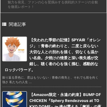
魅力を発見、ファンの心を鷲掴みする挑戦的ステージの全貌
を徹底レポート！

関連記事
【失われた季節の記憶】SPYAIR「オレン
ジ」：青春の終わりと、二度と戻らない
大切な人との別れを描く、切なくも温か
い名曲。夕焼けの情景と深い喪失感が交
錯し、聴く者の心を強く掴む、感動的な
ロックバラード。
振り返る景色に、君はもういない：青春の喪失と、それでも前を向く
強さ 私たちの人生 ...
【Amazon限定・永遠の約束】BUMP OF
CHICKEN『Sphery Rendezvous at TO
KYO DOME』〜 魂が震える「邂逅」の夜