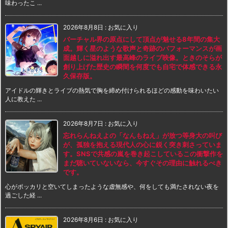
味わったこ ...
2026年8月8日
:
お気に入り
バーチャル界の原点にして頂点が魅せる8年間の集大
成。輝く星のような歌声と奇跡のパフォーマンスが画
面越しに溢れ出す最高峰のライブ映像。ときのそらが
創り上げた歴史の瞬間を何度でも自宅で体感できる永
久保存版。
アイドルの輝きとライブの熱気で胸を締め付けられるほどの感動を味わいたい
人に教えた ...
2026年8月7日
:
お気に入り
忘れらんねえよの「なんもねえ」が放つ等身大の叫び
が、孤独を抱える現代人の心に鋭く突き刺さっていま
す。SNSで共感の嵐を巻き起こしているこの衝撃作を
まだ聴いていないなら、今すぐその理由に触れるべき
です。
心がポッカリと空いてしまったような虚無感や、何をしても満たされない夜を
過ごした経 ...
2026年8月6日
:
お気に入り