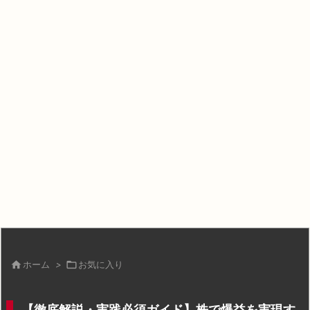

ホーム
>

お気に入り
【徹底解説・実践必須ガイド】株で爆益を実現す