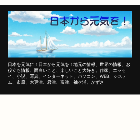
日本を元気に！日本から元気を！地元の情報、世界の情報、お
役立ち情報、面白いこと、楽しいこと大好き。作家、エッセ
イ、小説、写真、インターネット、パソコン、WEB、システ
ム、市原、木更津、君津、富津、袖ケ浦、かずさ