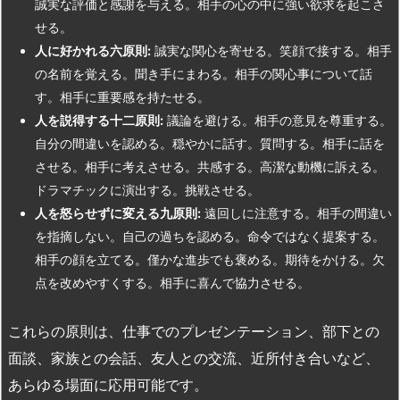
誠実な評価と感謝を与える。相手の心の中に強い欲求を起こさ
せる。
人に好かれる六原則:
誠実な関心を寄せる。笑顔で接する。相手
の名前を覚える。聞き手にまわる。相手の関心事について話
す。相手に重要感を持たせる。
人を説得する十二原則:
議論を避ける。相手の意見を尊重する。
自分の間違いを認める。穏やかに話す。質問する。相手に話を
させる。相手に考えさせる。共感する。高潔な動機に訴える。
ドラマチックに演出する。挑戦させる。
人を怒らせずに変える九原則:
遠回しに注意する。相手の間違い
を指摘しない。自己の過ちを認める。命令ではなく提案する。
相手の顔を立てる。僅かな進歩でも褒める。期待をかける。欠
点を改めやすくする。相手に喜んで協力させる。
これらの原則は、仕事でのプレゼンテーション、部下との
面談、家族との会話、友人との交流、近所付き合いなど、
あらゆる場面に応用可能です。