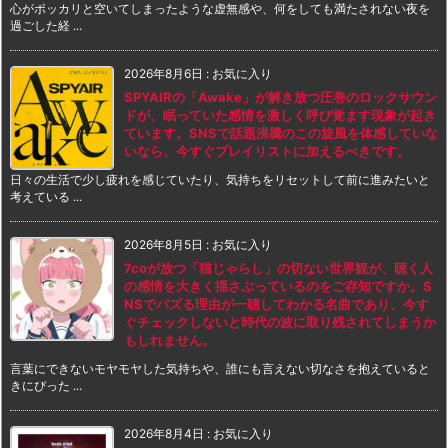
心がポッカリと空いてしまったような虚無感や、何をしても満たされない夜を
過ごした経 ...
2026年8月6日
:
お気に入り
SPYAIRの「Awake」が解き放つ圧巻のロックサウン
ドが、眠っていた感情を激しく呼び覚ます現象が起き
ています。SNSで話題沸騰のこの旋風を体感していな
いなら、今すぐプレイリストに加えるべきです。
日々の生活で少し疲れを感じていたり、気持ちをリセットして前に進みたいと
考えている ...
2026年8月5日
:
お気に入り
7coが放つ「猫じゃらし」の切ない世界観が、聴く人
の感情を大きく揺さぶっているのをご存知ですか。S
NSでバズる理由が一聴してわかる名曲であり、今す
ぐチェックしないと時代の波に取り残されてしまうか
もしれません。
言葉にできないモヤモヤした気持ちや、誰にも言えない切なさを抱えていると
きにぴった ...
2026年8月4日
:
お気に入り