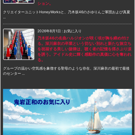
ション。
クリエイターユニットHoneyWorksと、乃木坂46のさゆりんご軍団および真夏
...
2026年8月1日
:
お気に入り
乃木坂46の名曲ハルジオンが咲く頃が胸を締め付け
る。深川麻衣の卒業という切ない別れと新たな旅立ち
を祝福する美しい旋律は、聴く者の記憶を揺さぶり涙
を誘う。アイドル史に輝く感動作の真価に心を奪われ
る。
グループの温かい空気感を象徴する聖母のような存在、深川麻衣の最初で最後
のセンター ...