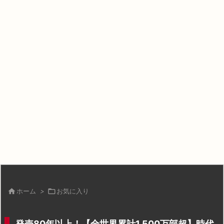

ホーム
>

お気に入り
発売80年以上！【全世界累計1,500万部超】時代