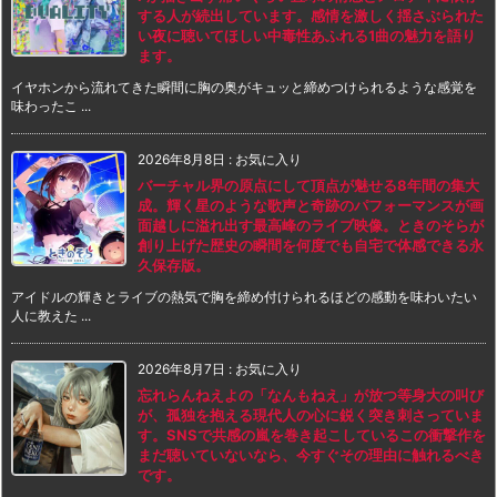
する人が続出しています。感情を激しく揺さぶられた
い夜に聴いてほしい中毒性あふれる1曲の魅力を語り
ます。
イヤホンから流れてきた瞬間に胸の奥がキュッと締めつけられるような感覚を
味わったこ ...
2026年8月8日
:
お気に入り
バーチャル界の原点にして頂点が魅せる8年間の集大
成。輝く星のような歌声と奇跡のパフォーマンスが画
面越しに溢れ出す最高峰のライブ映像。ときのそらが
創り上げた歴史の瞬間を何度でも自宅で体感できる永
久保存版。
アイドルの輝きとライブの熱気で胸を締め付けられるほどの感動を味わいたい
人に教えた ...
2026年8月7日
:
お気に入り
忘れらんねえよの「なんもねえ」が放つ等身大の叫び
が、孤独を抱える現代人の心に鋭く突き刺さっていま
す。SNSで共感の嵐を巻き起こしているこの衝撃作を
まだ聴いていないなら、今すぐその理由に触れるべき
です。