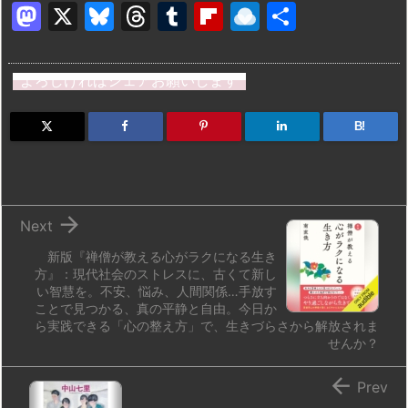
M
X
Bl
T
T
Fl
R
共
a
u
hr
u
ip
ai
有
st
e
e
m
b
n
よろしければシェアお願いします
o
s
a
bl
o
dr
d
k
d
r
ar
o
B!
o
y
s
d
p.
n
io

Next
新版『禅僧が教える心がラクになる生き
方』：現代社会のストレスに、古くて新し
い智慧を。不安、悩み、人間関係…手放す
ことで見つかる、真の平静と自由。今日か
ら実践できる「心の整え方」で、生きづらさから解放されま
せんか？

Prev