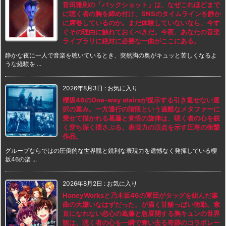
音田雅則の「バックショット」は、なぜこれほどまで
に聴く者の胸を締め付け、SNSのタイムラインを静か
に席巻しているのか。まだ体験していないなら、今す
ぐその理由に触れておくべきだ。今夜、あなたの音楽
ライブラリに絶対に必要な一曲がここにある。
静かな夜に一人で音楽を聴いているとき、突然胸の奥がキュッと苦しくなるよ
うな経験を ...
2026年8月3日
:
お気に入り
櫻坂46のOne-way stairsが提示する引き返せない選
択の重み。一方通行の階段という過酷なメタファーに
乗せて描かれる葛藤と覚悟の旋律は、聴く者の心を鋭
く穿ち深く揺さぶる。表現力の頂点を示す圧巻の衝撃
作品。
グループならではの圧倒的な世界観と鋭利な表現力を遺憾なく発揮している櫻
坂46の楽 ...
2026年8月2日
:
お気に入り
HoneyWorksと乃木坂46の軍団がタッグを組んだ楽
曲の大嫌いなはずだった。が描く甘酸っぱい衝動。素
直になれない恋心の葛藤と急展開する胸キュンの世界
観は、聴く者の心を一瞬で奪い去る奇跡のコラボレー