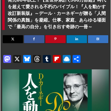
を超えて愛される不朽のバイブル！『人を動かす
改訂新装版』～デール・カーネギーが贈る「人間
関係の真髄」を凝縮。仕事、家庭、あらゆる場面
で「最高の自分」を引き出す奇跡の一冊～
B!
M
X
Bl
T
T
Fl
R
共
a
u
hr
u
ip
ai
有
st
e
e
m
b
n
o
s
a
bl
o
dr
d
k
d
r
ar
o
o
y
s
d
p.
n
io