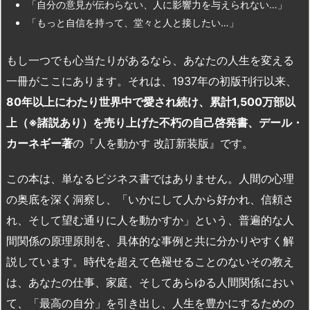
「自分の意見が伝わらない、人に影響力を与えられない…」
「もっと自信を持って、堂々と人と接したい…」
もし一つでも心当たりがあるなら、あなたの人生を変える
一冊がここにあります。それは、1937年の初版刊行以来、
80
年以上にわたり世界中で愛され続け、累計1,500
万部以
上（
※
諸説あり）を売り上げた不朽の自己啓発書、デール・
カーネギー著
の『人を動かす 改訂新装版』です。
この本は、単なるビジネス書ではありません。人間の心理
の奥底を深く洞察し、「いかにして人から好かれ、信頼さ
れ、そして望む通りに人を動かすか」という、普遍的な人
間関係の原理原則を、具体的な事例と共に分かりやすく解
説しています。時代を超えて色褪せることのないその教え
は、あなたの仕事、家庭、そしてあらゆる人間関係におい
て、「最高の自分」を引き出し、人生を豊かにするための