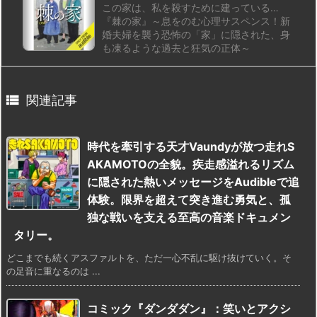
この家は、私を殺すために建っている…
『棘の家』～息をのむ心理サスペンス！新
婚夫婦を襲う恐怖の「家」に隠された、身
も凍るような過去と狂気の正体～

関連記事
時代を牽引する天才Vaundyが放つ走れS
AKAMOTOの全貌。疾走感溢れるリズム
に隠された熱いメッセージをAudibleで追
体験。限界を超えて突き進む勇気と、孤
独な戦いを支える至高の音楽ドキュメン
タリー。
どこまでも続くアスファルトを、ただ一心不乱に駆け抜けていく。そ
の足音に重なるのは ...
コミック『ダンダダン』：笑いとアクシ