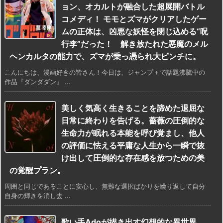
ョン、オカルトが融合した超展開バトル
コメディ！ モモとズマがクリアしたゲー
ムの正体は、凶悪な妖怪を閉じ込める“呪
行李”だった！ 解き放たれた悪魔のメル
ヘンカルタの能力で、ズマが乗っ憑られ大ピンチに。
こんにちは、漫画好きの皆さん！今日は、ジャンプ＋で話題沸騰中の
作品『ダンダダン』 ...
美しく気高く生きることを諦めた退屈な
日常に終わりを告げる。薔薇の圧倒的な
生命力が眠れる本能を呼び覚まし、他人
の評価に怯える平庸な人生から一瞬で抜
け出して圧倒的な存在感を放つための美
の覚醒プラン。
周囲と同じであることに安心し、無難な選択ばかりを繰り返して自分
自身の輝きを消し去 ...
歌い手Adoが描き出す幻想的な異世界。