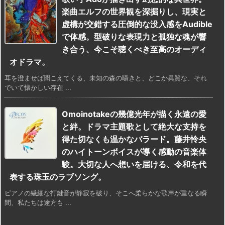
楽曲エルフの世界観を深掘りし、現実と
虚構が交錯する圧倒的な没入感をAudible
で体感。型破りな表現力と孤独な魂が響
き合う、今こそ聴くべき至高のオーディ
オドラマ。
耳を澄ませば聞こえてくる、未知の森の囁きと、どこか異質な、それ
でいて懐かしい存在 ...
Omoinotakeの幾億光年が描く永遠の愛
と絆。ドラマ主題歌として絶大な支持を
得た切なくも温かなバラード。藤井怜央
のハイトーンボイスが導く感動の音楽体
験。大切な人へ想いを届ける、令和を代
表する珠玉のラブソング。
ピアノの繊細な打鍵音が静寂を破り、そこへ柔らかな歌声が重なる瞬
間、私たちは途方も ...