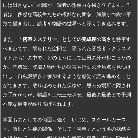
には出さない心の闇が、読者の想像力を掻き立てます。作
者は、多感な高校生たちの複雑な内面を、繊細かつ鋭い筆
致で描き出し、読者を物語の世界へと深く引き込みます。
また、
「密室ミステリー」としての完成度の高さ
も特筆す
べき点です。限られた空間と、限られた容疑者（クラスメ
イトたち）の中で、どのようにして山田の死が起こったの
か。読者は、登場人物たちの証言や行動の矛盾点を見つけ
出し、自ら謎解きに参加するような感覚で読み進めること
ができます。散りばめられた伏線や、思わぬ場所に隠され
た手がかりが、物語を二転三転させ、最後の最後まで予測
不能な展開が繰り広げられます。
学園ものとしての側面も強く、いじめ、スクールカース
ト、教師と生徒の関係、そして「青春」という名の残酷さ
も描かれています。煌びやかな青春の裏側に潜む、陰湿な