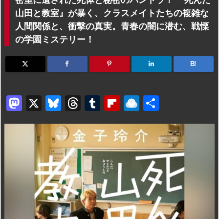
山田と教室』が暴く、クラスメイトたちの複雑な
人間関係と、衝撃の真実。青春の闇に潜む、戦慄
の学園ミステリー！
B!
M
X
Bl
T
T
Fl
R
共
a
u
hr
u
ip
ai
有
st
e
e
m
b
n
o
s
a
bl
o
dr
d
k
d
r
ar
o
o
y
s
d
p.
n
io