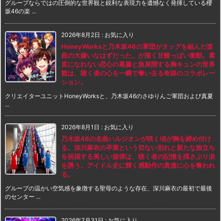
グループならではの圧倒的な世界観と鋭利な表現力を遺憾なく発揮している櫻
坂46の楽 ...
2026年8月2日
:
お気に入り
HoneyWorksと乃木坂46の軍団がタッグを組んだ楽
曲の大嫌いなはずだった。が描く甘酸っぱい衝動。素
直になれない恋心の葛藤と急展開する胸キュンの世界
観は、聴く者の心を一瞬で奪い去る奇跡のコラボレー
ション。
クリエイターユニットHoneyWorksと、乃木坂46のさゆりんご軍団および真夏
...
2026年8月1日
:
お気に入り
乃木坂46の名曲ハルジオンが咲く頃が胸を締め付け
る。深川麻衣の卒業という切ない別れと新たな旅立ち
を祝福する美しい旋律は、聴く者の記憶を揺さぶり涙
を誘う。アイドル史に輝く感動作の真価に心を奪われ
る。
グループの温かい空気感を象徴する聖母のような存在、深川麻衣の最初で最後
のセンター ...
2026年7月31日
:
お気に入り