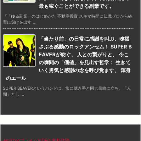
最も稼ぐことができる副業です。
『「ゆる副業」のはじめかた 不動産投資 スキマ時間に知識ゼロから確
実に儲けを出す ...
「当たり前」の日常に感謝を叫ぶ、魂揺
さぶる感動のロックアンセム！ SUPER B
EAVERが紡ぐ、 人との繋がりと、 今こ
の瞬間の「価値」を見出す哲学： 生きて
いく勇気と感謝の念を呼び覚ます、 渾身
のエール
SUPER BEAVERというバンドは、常に聴き手と同じ目線に立ち、「人
間」とし ...
AmazonプライムVIDEO 無料体験