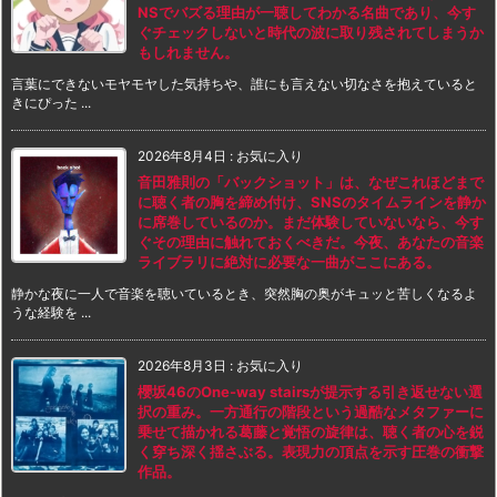
NSでバズる理由が一聴してわかる名曲であり、今す
ぐチェックしないと時代の波に取り残されてしまうか
もしれません。
言葉にできないモヤモヤした気持ちや、誰にも言えない切なさを抱えていると
きにぴった ...
2026年8月4日
:
お気に入り
音田雅則の「バックショット」は、なぜこれほどまで
に聴く者の胸を締め付け、SNSのタイムラインを静か
に席巻しているのか。まだ体験していないなら、今す
ぐその理由に触れておくべきだ。今夜、あなたの音楽
ライブラリに絶対に必要な一曲がここにある。
静かな夜に一人で音楽を聴いているとき、突然胸の奥がキュッと苦しくなるよ
うな経験を ...
2026年8月3日
:
お気に入り
櫻坂46のOne-way stairsが提示する引き返せない選
択の重み。一方通行の階段という過酷なメタファーに
乗せて描かれる葛藤と覚悟の旋律は、聴く者の心を鋭
く穿ち深く揺さぶる。表現力の頂点を示す圧巻の衝撃
作品。