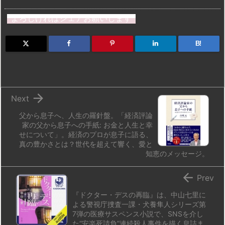
st
e
e
m
b
n
よろしければシェアお願いします
o
s
a
bl
o
dr
d
k
d
r
ar
o
B!
o
y
s
d
p.
n
io

Next
父から息子へ、人生の羅針盤。「経済評論
家の父から息子への手紙: お金と人生と幸
せについて」。経済のプロが息子に語る、
真の豊かさとは？世代を超えて響く、愛と
知恵のメッセージ。

Prev
『ドクター・デスの再臨』は、中山七里に
よる警視庁捜査一課・犬養隼人シリーズ第
7弾の医療サスペンス小説で、SNSを介し
た“安楽死請負”連続殺人事件を描く息詰ま