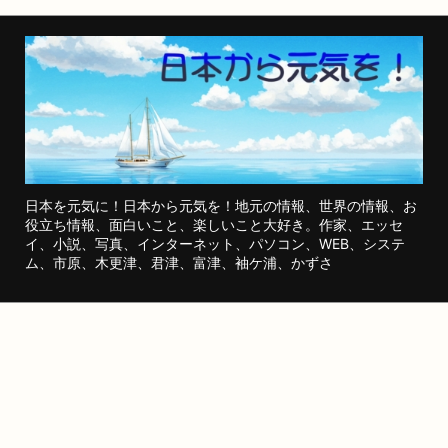
日本を元気に！日本から元気を！地元の情報、世界の情報、お
役立ち情報、面白いこと、楽しいこと大好き。作家、エッセ
イ、小説、写真、インターネット、パソコン、WEB、システ
ム、市原、木更津、君津、富津、袖ケ浦、かずさ