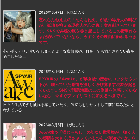
2026年8月7日
:
お気に入り
忘れらんねえよの「なんもねえ」が放つ等身大の叫び
が、孤独を抱える現代人の心に鋭く突き刺さっていま
す。SNSで共感の嵐を巻き起こしているこの衝撃作を
まだ聴いていないなら、今すぐその理由に触れるべき
です。
心がポッカリと空いてしまったような虚無感や、何をしても満たされない夜を
過ごした経 ...
2026年8月6日
:
お気に入り
SPYAIRの「Awake」が解き放つ圧巻のロックサウン
ドが、眠っていた感情を激しく呼び覚ます現象が起き
ています。SNSで話題沸騰のこの旋風を体感していな
いなら、今すぐプレイリストに加えるべきです。
日々の生活で少し疲れを感じていたり、気持ちをリセットして前に進みたいと
考えている ...
2026年8月5日
:
お気に入り
7coが放つ「猫じゃらし」の切ない世界観が、聴く人
の感情を大きく揺さぶっているのをご存知ですか。S