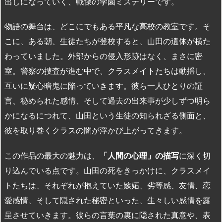
出しになっていく、戦慄の学園ミステリーです。
物語の舞台は、どこにでもある平凡な高校の教室です。そ
こに、ある朝、生徒たちが登校すると、山田の遺体が横た
わっていました。外部からの侵入形跡はなく、まさに密
室。警察の捜査が進む中で、クラスメイトたちは動揺し、
互いに疑心暗鬼に陥っていきます。彼ら一人ひとりの証
言、秘められた感情、そして過去の出来事が少しずつ明ら
かになるにつれて、山田という生徒の知られざる側面と、
彼を取り巻くクラスの闇が浮かび上がってきます。
この作品の最大の魅力は、
「人間の心理」の描写
に深く切
り込んでいる点です。山田の死をきっかけに、クラスメイ
トたちは、それぞれが抱えていた嫉妬、劣等感、友情、恋
愛感情、そして隠された秘密といった、生々しい感情を露
呈させていきます。彼らの言葉の裏に隠された真意や、表