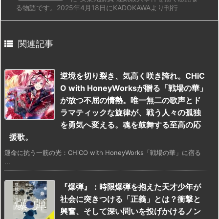
る物語です。2025年4月18日にKADOKAWAより刊行

関連記事
逆境を切り裂き、気高く咲き誇れ。CHiC
O with HoneyWorksが贈る「戦場の華」
が放つ不屈の情熱。唯一無二の歌声とド
ラマティックな旋律が、戦う人々の孤独
を勇気へ変える。魂を鼓舞する至高の応
援歌。
運命に抗う一筋の光：CHiCO with HoneyWorks「戦場の華」に宿る
...
『爆弾』：時限爆弾を抱えた天才少年が
社会に突きつける「正義」とは？衝撃と
興奮、そして深い問いを投げかけるノン