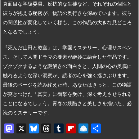
真面目な学級委員、反抗的な生徒など、それぞれの個性と
彼らが抱える秘密が、物語の奥行きを深めています。彼ら
の関係性が変化していく様も、この作品の大きな見どころ
となるでしょう。
『死んだ山田と教室』は、学園ミステリー、心理サスペン
ス、そして人間ドラマの要素が絶妙に融合した作品です。
ゾクゾクするような謎解きの面白さと、人間の心の奥底に
触れるような深い洞察が、読者の心を強く揺さぶります。
最後のページを読み終えた時、あなたはきっと、この物語
が突きつけた「真実」に衝撃を受け、深く考えさせられる
ことになるでしょう。青春の残酷さと美しさを描いた、必
読のミステリーです。
M
X
Bl
T
T
Fl
R
共
a
u
hr
u
ip
ai
有