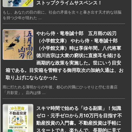
ストップクライムサスペンス！
もし、あなたの目の前に、社会の矛盾を次々と暴き出す天才的な頭脳
を持つ少年が現れた ...
やわら侍・竜巻誠十郎 五月雨の凶刃
（小学館文庫） やわら侍・竜巻誠十郎
（小学館文庫）時は享保年間。八代将軍
徳川吉宗は大衆の窮状に直接耳を傾ける
画期的な政策を実施した。世にいう目安
箱である。目安箱を管轄する御用取次の加納久通は、お
取り上げにならなかった
雨に打たれる薄明かりの午後、都心の片隅にひっそりと佇む古書店
「月影堂」。店内は懐 ...
スキマ時間で始める「ゆる副業」！知識
ゼロ・元手ゼロから月10万円を目指す不
動産投資の入門書。不動産投資は手軽に
スタートでき、楽ちんで、長期的に見て