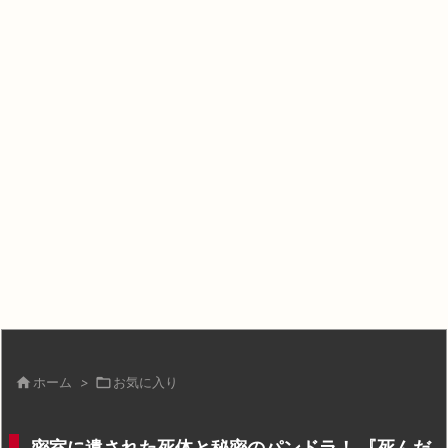

ホーム
>

お気に入り
密室に遺された死体と秘密のパンドラ！ 『死んだ