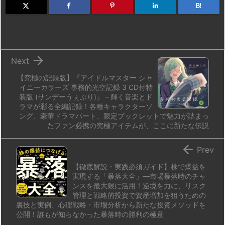
d
k
d
r
ar
o
B!
o
y
s
d
p.
n
io

Next
【究極の記録版】『アイドルマスター シャ
イニーカラーズ 事務的光空記録 3 CD付特
装版 (サンデーうぇぶり)』－輝く音楽とド
ラマが彩る全編記録！各種キャラクターソ
ング、豪華ドラマパート、限定ブックレットで魅力が詰まっ
たファン必携の究極アイテムが、ここに新たな伝説

Prev
【徹底解説・実践必須ガイド】株で爆益を
実現する「暴落大全」―市場暴落時のチャ
ンスを最大限に活用！逆境を力に、リスク
管理と戦略的投資で資産増加を狙うための
裏技と実例、心理戦略・市場分析から新たな投資メソッドを
公開！誰もが知らなかった暴落時の勝利の極意