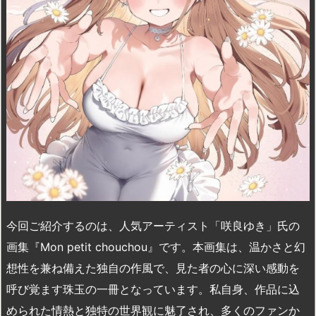
n
io
今回ご紹介するのは、人気アーティスト「咲良ゆき」氏の
画集『Mon petit chouchou』です。本画集は、温かさと幻
想性を兼ね備えた独自の作風で、見た者の心に深い感動を
呼び覚ます珠玉の一冊となっています。私自身、作品に込
められた情熱と独特の世界観に魅了され、多くのファンか