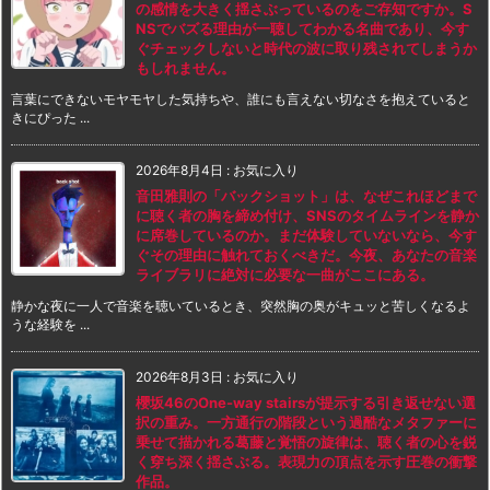
の感情を大きく揺さぶっているのをご存知ですか。S
NSでバズる理由が一聴してわかる名曲であり、今す
ぐチェックしないと時代の波に取り残されてしまうか
もしれません。
言葉にできないモヤモヤした気持ちや、誰にも言えない切なさを抱えていると
きにぴった ...
2026年8月4日
:
お気に入り
音田雅則の「バックショット」は、なぜこれほどまで
に聴く者の胸を締め付け、SNSのタイムラインを静か
に席巻しているのか。まだ体験していないなら、今す
ぐその理由に触れておくべきだ。今夜、あなたの音楽
ライブラリに絶対に必要な一曲がここにある。
静かな夜に一人で音楽を聴いているとき、突然胸の奥がキュッと苦しくなるよ
うな経験を ...
2026年8月3日
:
お気に入り
櫻坂46のOne-way stairsが提示する引き返せない選
択の重み。一方通行の階段という過酷なメタファーに
乗せて描かれる葛藤と覚悟の旋律は、聴く者の心を鋭
く穿ち深く揺さぶる。表現力の頂点を示す圧巻の衝撃
作品。