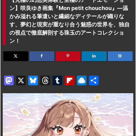
ン】咲良ゆき画集『Mon petit chouchou』―温
かみ溢れる筆遣いと繊細なディテールが織りな
す、夢幻と現実が重なり合う魅惑の世界を、独自
の視点で徹底解剖する珠玉のアートコレクショ
ン！
B!
M
X
Bl
T
T
Fl
R
共
a
u
hr
u
ip
ai
有
st
e
e
m
b
n
o
s
a
bl
o
dr
d
k
d
r
ar
o
o
y
s
d
p.