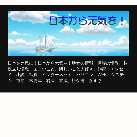
日本を元気に！日本から元気を！地元の情報、世界の情報、お
役立ち情報、面白いこと、楽しいこと大好き。作家、エッセ
イ、小説、写真、インターネット、パソコン、WEB、システ
ム、市原、木更津、君津、富津、袖ケ浦、かずさ