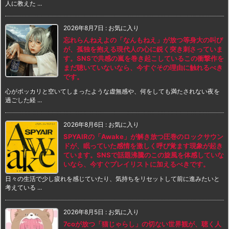
人に教えた ...
2026年8月7日
:
お気に入り
忘れらんねえよの「なんもねえ」が放つ等身大の叫び
が、孤独を抱える現代人の心に鋭く突き刺さっていま
す。SNSで共感の嵐を巻き起こしているこの衝撃作を
まだ聴いていないなら、今すぐその理由に触れるべき
です。
心がポッカリと空いてしまったような虚無感や、何をしても満たされない夜を
過ごした経 ...
2026年8月6日
:
お気に入り
SPYAIRの「Awake」が解き放つ圧巻のロックサウン
ドが、眠っていた感情を激しく呼び覚ます現象が起き
ています。SNSで話題沸騰のこの旋風を体感していな
いなら、今すぐプレイリストに加えるべきです。
日々の生活で少し疲れを感じていたり、気持ちをリセットして前に進みたいと
考えている ...
2026年8月5日
:
お気に入り
7coが放つ「猫じゃらし」の切ない世界観が、聴く人