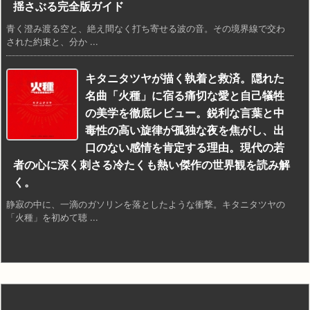
揺さぶる完全版ガイド
青く澄み渡る空と、絶え間なく打ち寄せる波の音。その境界線で交わ
された約束と、分か ...
キタニタツヤが描く執着と救済。隠れた
名曲「火種」に宿る痛切な愛と自己犠牲
の美学を徹底レビュー。鋭利な言葉と中
毒性の高い旋律が孤独な夜を焦がし、出
口のない感情を肯定する理由。現代の若
者の心に深く刺さる冷たくも熱い傑作の世界観を読み解
く。
静寂の中に、一滴のガソリンを落としたような衝撃。キタニタツヤの
「火種」を初めて聴 ...