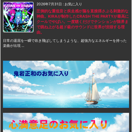
2026年7月31日
:
お気に入り
圧倒的な重低音と疾走感が脳を直接揺さぶる刺激的な
神曲。KIRAが制作したCRASH THE PARTYが最高に
クールでやばい。一度聴くだけでテンションが限界ま
で跳ね上がる超ド級のサウンドに世界が没頭する理
由。
日常の退屈を一瞬で吹き飛ばしてしまうような、超強力なエネルギーを持った
楽曲が出現 ...