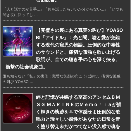
「人と話すのが苦手…」「何を話したらいいか分からない…」「いつも
聞き役に回ってし ...
【完璧さの裏にある真実の叫び】YOASO
BI「アイドル」：光と闇、嘘と愛が交錯
する現代の寵児の物語。圧倒的な中毒性
のサウンドと、痛切な孤独を歌い上げる
歌詞が、全ての聴き手の心を深く抉る、
衝撃の社会現象曲。
誰も知らない「私」の裏側：完璧な笑顔の向こうに潜む、痛切な孤独
の叫び YOASO ...
絆と記憶が共鳴する至高のアンセムＢＭ
ＳＧ ＭＡＲＩＮＥのＭｅｍｏｒｉａが描
く輝きの軌跡を耳で体感せよ圧倒的な歌
唱力と瑞々しい感性があなたの日常を青
く塗り替え未だかつてない没入感で魂を