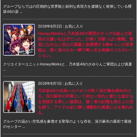
グループならではの圧倒的な世界観と鋭利な表現力を遺憾なく発揮している櫻
坂46の楽 ...
2026年8月2日
:
お気に入り
HoneyWorksと乃木坂46の軍団がタッグを組んだ楽
曲の大嫌いなはずだった。が描く甘酸っぱい衝動。素
直になれない恋心の葛藤と急展開する胸キュンの世界
観は、聴く者の心を一瞬で奪い去る奇跡のコラボレー
ション。
クリエイターユニットHoneyWorksと、乃木坂46のさゆりんご軍団および真夏
...
2026年8月1日
:
お気に入り
乃木坂46の名曲ハルジオンが咲く頃が胸を締め付け
る。深川麻衣の卒業という切ない別れと新たな旅立ち
を祝福する美しい旋律は、聴く者の記憶を揺さぶり涙
を誘う。アイドル史に輝く感動作の真価に心を奪われ
る。
グループの温かい空気感を象徴する聖母のような存在、深川麻衣の最初で最後
のセンター ...