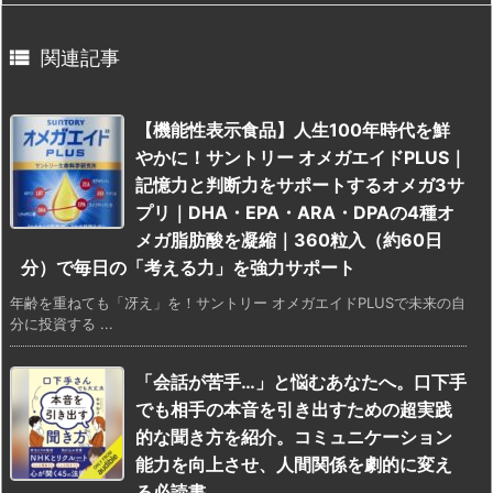

関連記事
【機能性表示食品】人生100年時代を鮮
やかに！サントリー オメガエイドPLUS｜
記憶力と判断力をサポートするオメガ3サ
プリ｜DHA・EPA・ARA・DPAの4種オ
メガ脂肪酸を凝縮｜360粒入（約60日
分）で毎日の「考える力」を強力サポート
年齢を重ねても「冴え」を！サントリー オメガエイドPLUSで未来の自
分に投資する ...
「会話が苦手…」と悩むあなたへ。口下手
でも相手の本音を引き出すための超実践
的な聞き方を紹介。コミュニケーション
能力を向上させ、人間関係を劇的に変え
る必読書。