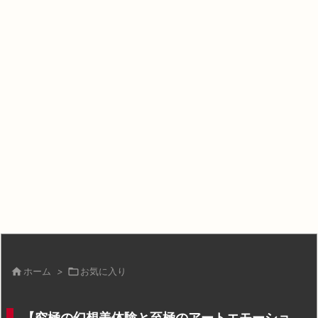

ホーム
>

お気に入り
【究極の幻想美体験と至極のアートエモーショ