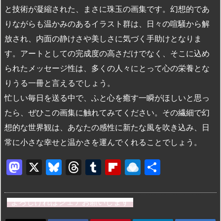
と技術が凝縮された、まさに珠玉の画集です。幻想的であ
りながらも温かみのあるイラスト群は、日々の喧騒から解
放され、内面の静けさや美しさに気づく手助けとなりま
す。アートとしての完成度の高さだけでなく、そこに込め
られたメッセージ性は、多くの人々にとって心の栄養とな
りうる一冊と言えるでしょう。
忙しい毎日を送る中で、ふと心を癒す一瞬がほしいと思っ
たら、ぜひこの画集に触れてみてください。その繊細で幻
想的な世界観は、あなたの感性に新たな風を吹き込み、日
常に小さな幸せと温かさを運んでくれることでしょう。
M
X
Bl
T
T
Fl
R
共
a
u
hr
u
ip
ai
有
st
e
e
m
b
n
よろしければシェアお願いします
o
s
a
bl
o
dr