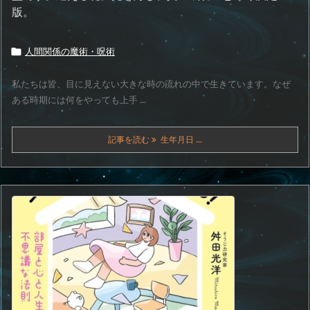
版。
人間関係の魔術・呪術

私たちは皆、目に見えない大きな時の流れの中で生きています。なぜ
ある時期には何をやっても上手 ...
記事を読む
生年月日 ...