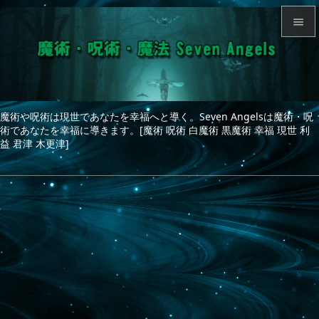


メニュ

サイド
魔術や呪術は現世であなたを幸福へと導く。Seven Angelsは魔術・呪

術であなたを幸福に導きます。[魔術 呪術 白魔術 黒魔術 幸福 現世 利
前へ
益 君津 木更津]

次へ

検索