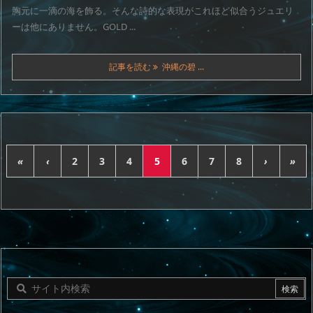
胸元に一滴の海を飾る。そんな詩的な表現がこれほど似合うジュエリ
ーは他にありません。GOLD ...
記事を読む
沖縄の碧 ...
«
‹
2
3
4
5
6
7
8
›
»