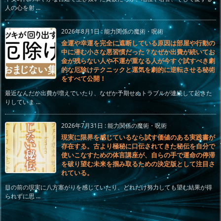
人の心を射 ...
2026年8月1日
:
能力関係の魔術・呪術
金運や幸運を完全に遮断している原因は部屋や行動の
中に潜む小さな悪習慣だった？なぜか出費が続いてお
金が残らない人や不運が重なる人が今すぐ試すべき劇
的な厄除けテクニックと運気を劇的に逆転させる秘術
をすべて公開！
最近なんだか出費が増えていたり、なぜか予期せぬトラブルが連続して起きた
りしていま ...
2026年7月31日
:
能力関係の魔術・呪術
現実に限界を感じているなら試す価値のある実践書が
存在する。古より極秘に口伝されてきた秘伝を自分で
使いこなすための体言講座が、自らの手で運命の停滞
を破り望む未来を掴み取るための決定版として注目さ
れている。
目の前の現実に八方塞がりを感じていたり、どれだけ努力しても望む結果が得
られずに思 ...