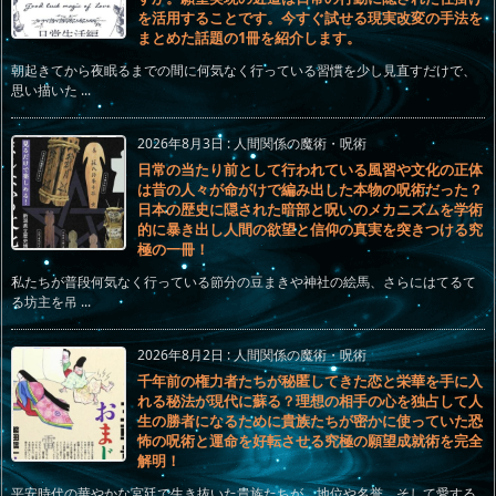
を活用することです。今すぐ試せる現実改変の手法を
まとめた話題の1冊を紹介します。
朝起きてから夜眠るまでの間に何気なく行っている習慣を少し見直すだけで、
思い描いた ...
2026年8月3日
:
人間関係の魔術・呪術
日常の当たり前として行われている風習や文化の正体
は昔の人々が命がけで編み出した本物の呪術だった？
日本の歴史に隠された暗部と呪いのメカニズムを学術
的に暴き出し人間の欲望と信仰の真実を突きつける究
極の一冊！
私たちが普段何気なく行っている節分の豆まきや神社の絵馬、さらにはてるて
る坊主を吊 ...
2026年8月2日
:
人間関係の魔術・呪術
千年前の権力者たちが秘匿してきた恋と栄華を手に入
れる秘法が現代に蘇る？理想の相手の心を独占して人
生の勝者になるために貴族たちが密かに使っていた恐
怖の呪術と運命を好転させる究極の願望成就術を完全
解明！
平安時代の華やかな宮廷で生き抜いた貴族たちが、地位や名誉、そして愛する