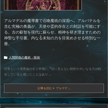
アルマデルの魔導書で召喚魔術の深淵へ。アルバテルを
含む究極の奥義が、天使や霊的存在との対話を可能にす
る。古の叡智を現代に蘇らせ、精神を研ぎ澄ますための
神聖な手引書。内なる未知の力を目覚めさせる特別な一
冊。
人間関係の魔術・呪術

日常という境界線のすぐ外側に、目に見えない知性や大いなる力が存
在していると感じたことはあり ...
記事を読む
アルマデ ...