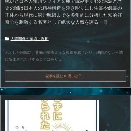
呪いと日本人角川ソフィア文庫で読み解く心の深淵と歴
史の闇は日本人の精神構造を浮き彫りにし生霊や怨霊の
正体から現代に潜む呪縛までを多角的に分析した知的好
奇心を刺激する名著として絶大な人気を誇る一冊
人間関係の魔術・呪術

ふとした瞬間に、背筋が凍るような視線を感じたり、理由のない不調
に悩まされたりすることはあり ...
記事を読む
呪いと日 ...