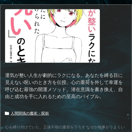
運気が整い人生が劇的にラクになる。あなたを縛る目に
見えない呪いのとき方を伝授。心の重荷を外して幸運を
呼び込む最強の開運メソッド。潜在意識を書き換え、自
由と成功を手に入れるための至高のバイブル。
人間関係の魔術・呪術

心を縛り付けていた、正体不明の重荷を下ろす なぜか物事がうまくい