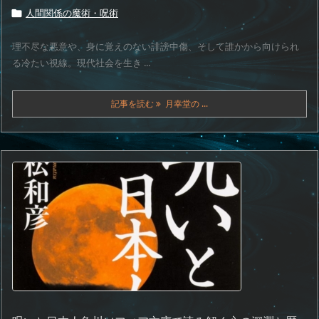
人間関係の魔術・呪術

理不尽な悪意や、身に覚えのない誹謗中傷、そして誰かから向けられ
る冷たい視線。現代社会を生き ...
記事を読む
月幸堂の ...