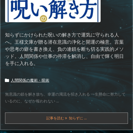
知らずにかけられた呪いの解き方で運気に守られる人
へ。王様文庫が贈る潜在意識の浄化と開運の極意。言葉
や思考の癖を書き換え、負の連鎖を断ち切る実践的メソ
ッド。人間関係や仕事の停滞を解消し、自由で輝く明日
を手に入れる。
人間関係の魔術・呪術

無意識の鎖を解き放ち、幸運の濁流を招き入れる 一生懸命に努力して
いるのに、なぜか報われない ...
記事を読む
知らずに ...