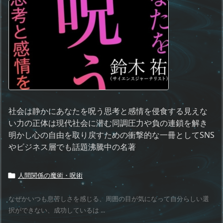
社会は静かにあなたを呪う思考と感情を侵食する見えな
い力の正体は現代社会に潜む同調圧力や負の連鎖を解き
明かし心の自由を取り戻すための衝撃的な一冊としてSNS
やビジネス層でも話題沸騰中の名著
人間関係の魔術・呪術

なぜかいつも息苦しさを感じる、周囲の目が気になって自分らしい選
択ができない、成功しているは ...