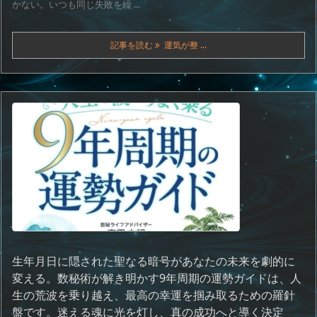
かない。いつも同じ失敗を繰 ...
記事を読む
運気が整 ...
生年月日に隠された聖なる暗号があなたの未来を劇的に
変える。数秘術が解き明かす9年周期の運勢ガイドは、人
生の荒波を乗り越え、最高の幸運を掴み取るための羅針
盤です。迷える魂に光を灯し、真の成功へと導く決定