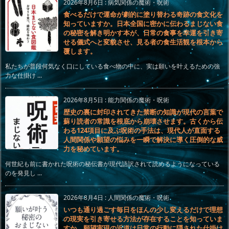
2026年8月6日
:
病気関係の魔術・呪術
食べるだけで運命が劇的に塗り替わる奇跡の食文化を
知っていますか。日本全国に密かに伝わるまじない食
の秘密を解き明かす本が、日常の食事を幸運を引き寄
せる儀式へと変貌させ、見る者の食生活観を根本から
覆します。
私たちが普段何気なく口にしている食べ物の中に、実は願いを叶えるための強
力な仕掛け ...
2026年8月5日
:
能力関係の魔術・呪術
歴史の裏に封印されてきた禁断の知識が現代の言葉で
蘇り読者の常識を根底から崩壊させます。古くから伝
わる124項目に及ぶ呪術の手法は、現代人が直面する
人間関係や願望の悩みを一瞬で解決に導く圧倒的な威
力を秘めています。
何世紀も前に書かれた呪術の秘伝書が現代語訳されて読めるようになっている
のを発見し ...
2026年8月4日
:
人間関係の魔術・呪術
いつも通り過ごす毎日をほんの少し変えるだけで理想
の現実を引き寄せる方法が存在することを知っていま
すか。願望実現の近道は日常の行動に隠された仕掛け