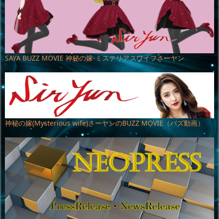
SAYA BUZZ MOVIE 神秘の嫁-ミステリアスワイフさーヤン
神秘の嫁(Mysterious wife)さーヤンのBUZZ MOVIE（バズ動画）