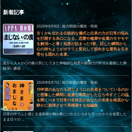
新着記事
2026年8月8日
:
能力関係の魔術・呪術
古くから伝わる伝統的な儀式と伝承の力が日常の悩み
を打開する糸口になる。恋愛や健康や金運のモヤモヤ
を解消へと導く知恵が詰まった1冊。試した瞬間から
心の持ちようがガラリと変化して前向きな運気を引き
寄せる隠れた名著。
昔から人々が心の拠り所にしてきた神秘的な知恵や願掛けの作法を凝縮した興
味深い書籍 ...
2026年8月7日
:
能力関係の魔術・呪術
10年後のあなたも同じようにため息をついているのか
と想像した瞬間に急激な寒気がしたなら今すぐこの話
を聞くべきで日常の全肯定があなたの未来を根底から
静かに崩壊させて再構築する短編集
日常の中でふと感じる違和感や胸の奥につかえた小さな引っかかりを放置した
まま日々の ...