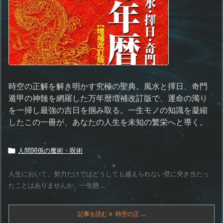
時空の正解を解き明かす究極の聖典。風水と擇日、奇門
遁甲の神髄を網羅した万年暦増補改訂版で、運命の濁り
を一掃し最強の吉日を掴み取る。一生モノの知識を凝縮
したこの一冊が、あなたの人生を未知の繁栄へと導く。
人間関係の魔術・呪術

人生において、努力だけではどうしても越えられない壁に突き当たっ
たことはありませんか。一生懸 ...
記事を読む
時空の正 ...