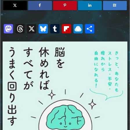
B!
M
T
X
Bl
T
Fl
R
共
a
h
u
u
ip
ai
有
st
re
e
m
b
n
o
a
sk
bl
o
d
d
d
y
r
ar
ro
o
s
d
p.
n
io