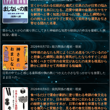
古くから伝わる伝統的な儀式と伝承の力が日常の悩み
を打開する糸口になる。恋愛や健康や金運のモヤモヤ
を解消へと導く知恵が詰まった1冊。試した瞬間から
心の持ちようがガラリと変化して前向きな運気を引き
寄せる隠れた名著。
昔から人々が心の拠り所にしてきた神秘的な知恵や願掛けの作法を凝縮した興
味深い書籍 ...
2026年8月7日
:
能力関係の魔術・呪術
10年後のあなたも同じようにため息をついているのか
と想像した瞬間に急激な寒気がしたなら今すぐこの話
を聞くべきで日常の全肯定があなたの未来を根底から
静かに崩壊させて再構築する短編集
日常の中でふと感じる違和感や胸の奥につかえた小さな引っかかりを放置した
まま日々の ...
2026年8月6日
:
病気関係の魔術・呪術
食べるだけで運命が劇的に塗り替わる奇跡の食文化を
知っていますか。日本全国に密かに伝わるまじない食
の秘密を解き明かす本が、日常の食事を幸運を引き寄
せる儀式へと変貌させ、見る者の食生活観を根本から