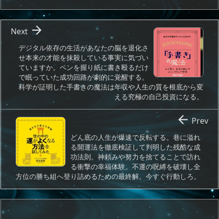

Next
デジタル依存の生活があなたの脳を退化さ
せ本来の才能を抹殺している事実に気づい
ていますか。ペンを握り紙に書き殴るだけ
で眠っていた成功回路が劇的に覚醒する。
科学が証明した手書きの魔法は年収や人生の質を根底から変
える究極の自己投資になる。

Prev
どん底の人生が爆速で反転する。巷に溢れ
る開運法を徹底検証して判明した残酷な成
功法則。神頼みや努力を捨てることで訪れ
る衝撃の幸福体験。不運の呪縛を破壊し全
方位の勝ち組へ登り詰めるための最終解。今すぐ行動しろ。