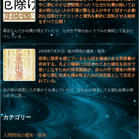
中に潜む小さな悪習慣だった？なぜか出費が続いてお
金が残らない人や不運が重なる人が今すぐ試すべき劇
的な厄除けテクニックと運気を劇的に逆転させる秘術
をすべて公開！
最近なんだか出費が増えていたり、なぜか予期せぬトラブルが連続して起きた
りしていま ...
2026年7月31日
:
能力関係の魔術・呪術
現実に限界を感じているなら試す価値のある実践書が
存在する。古より極秘に口伝されてきた秘伝を自分で
使いこなすための体言講座が、自らの手で運命の停滞
を破り望む未来を掴み取るための決定版として注目さ
れている。
目の前の現実に八方塞がりを感じていたり、どれだけ努力しても望む結果が得
られずに思 ...
カテゴリー
人間関係の魔術・呪術