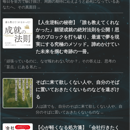
毎日を全力で駆け抜け、周囲の期待に応えようと必死になっているあ
なたへ。その真面目 ...
【人生逆転の秘密】「誰も教えてくれな
かった」願望成就の絶対法則を公開！思
考のブロックを打ち破り、最速で夢を現
実にする究極のメソッド。諦めかけてい
た未来を掴む奇跡の一冊。
「頑張っているのに、なぜ報われないのか？」その答えは、思考の
「盲点」にある 私た ...
そばに来て欲しくない人や、自分のそば
に置いておきたくないものなどを遠ざけ
る
人は誰でも、自分のそばに来て欲しくない人や、自
分のそばに置いておきたくないものな ...
【心が軽くなる処方箋】「会社行きたく