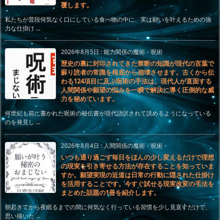
覆します。
私たちが普段何気なく口にしている食べ物の中に、実は願いを叶えるための強
力な仕掛け ...
2026年8月5日
:
能力関係の魔術・呪術
歴史の裏に封印されてきた禁断の知識が現代の言葉で
蘇り読者の常識を根底から崩壊させます。古くから伝
わる124項目に及ぶ呪術の手法は、現代人が直面する
人間関係や願望の悩みを一瞬で解決に導く圧倒的な威
力を秘めています。
何世紀も前に書かれた呪術の秘伝書が現代語訳されて読めるようになっている
のを発見し ...
2026年8月4日
:
人間関係の魔術・呪術
いつも通り過ごす毎日をほんの少し変えるだけで理想
の現実を引き寄せる方法が存在することを知っていま
すか。願望実現の近道は日常の行動に隠された仕掛け
を活用することです。今すぐ試せる現実改変の手法を
まとめた話題の1冊を紹介します。
朝起きてから夜眠るまでの間に何気なく行っている習慣を少し見直すだけで、
思い描いた ...