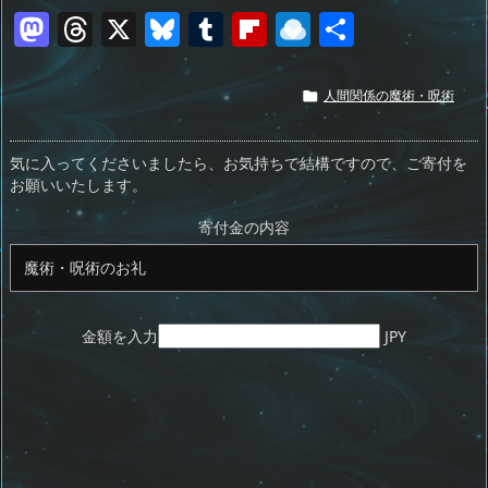
M
T
X
Bl
T
Fl
R
共
a
h
u
u
ip
ai
有
st
re
e
m
b
n
人間関係の魔術・呪術

o
a
sk
bl
o
d
d
d
y
r
ar
ro
気に入ってくださいましたら、お気持ちで結構ですので、ご寄付を
お願いいたします。
o
s
d
p.
n
io
寄付金の内容
金額を入力
JPY