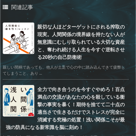
関連記事

親切な人ほどターゲットにされる搾取の
現実。人間関係の境界線を持たない人が
無意識にむしり取られている大切な資産
と、奪われ続ける人生を今すぐ逆転させ
る20秒の自己防衛術
親しい間柄であっても、他人が土足で心の中に踏み込んできて疲弊し
てしまうこと、あり ...
全力で向き合うのを今すぐやめろ！百点
満点の交流があなたの心を殺している衝
撃の事実を暴く！期待を捨てて二十点の
適当さで生きるだけでストレスが完全に
消滅する究極の処置！浅い関係こそが最
強の防具になる新常識を脳に刻め！