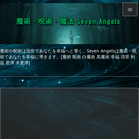


メニュ

サイド
魔術や呪術は現世であなたを幸福へと導く。Seven Angelsは魔術・呪

術であなたを幸福に導きます。[魔術 呪術 白魔術 黒魔術 幸福 現世 利
前へ
益 君津 木更津]

次へ

検索