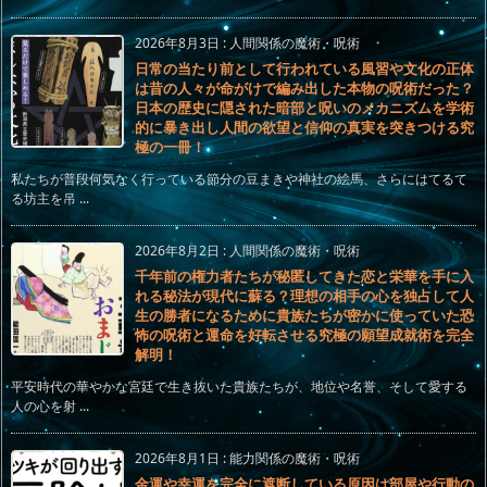
2026年8月3日
:
人間関係の魔術・呪術
日常の当たり前として行われている風習や文化の正体
は昔の人々が命がけで編み出した本物の呪術だった？
日本の歴史に隠された暗部と呪いのメカニズムを学術
的に暴き出し人間の欲望と信仰の真実を突きつける究
極の一冊！
私たちが普段何気なく行っている節分の豆まきや神社の絵馬、さらにはてるて
る坊主を吊 ...
2026年8月2日
:
人間関係の魔術・呪術
千年前の権力者たちが秘匿してきた恋と栄華を手に入
れる秘法が現代に蘇る？理想の相手の心を独占して人
生の勝者になるために貴族たちが密かに使っていた恐
怖の呪術と運命を好転させる究極の願望成就術を完全
解明！
平安時代の華やかな宮廷で生き抜いた貴族たちが、地位や名誉、そして愛する
人の心を射 ...
2026年8月1日
:
能力関係の魔術・呪術
金運や幸運を完全に遮断している原因は部屋や行動の