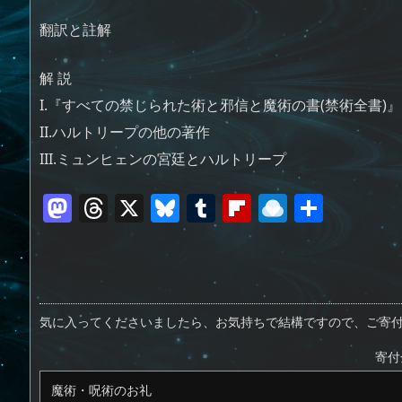
翻訳と註解
解 説
I.『すべての禁じられた術と邪信と魔術の書(禁術全書)
II.ハルトリープの他の著作
III.ミュンヒェンの宮廷とハルトリープ
M
T
X
Bl
T
Fl
R
共
a
h
u
u
ip
ai
有
st
re
e
m
b
n
o
a
sk
bl
o
d
d
d
y
r
ar
ro
気に入ってくださいましたら、お気持ちで結構ですので、ご寄
o
s
d
p.
寄付
n
io