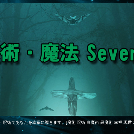
・呪術であなたを幸福に導きます。[魔術 呪術 白魔術 黒魔術 幸福 現世 