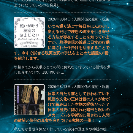
ようになっているのを発見し ...
2026年8月4日
:
人間関係の魔術・呪術
いつも通り過ごす毎日をほんの少し
変えるだけで理想の現実を引き寄せ
る方法が存在することを知っていま
すか。願望実現の近道は日常の行動
に隠された仕掛けを活用することで
す。今すぐ試せる現実改変の手法をまとめた話題の1冊
を紹介します。
朝起きてから夜眠るまでの間に何気なく行っている習慣を少
し見直すだけで、思い描いた ...
2026年8月3日
:
人間関係の魔術・呪術
日常の当たり前として行われている
風習や文化の正体は昔の人々が命が
けで編み出した本物の呪術だった？
日本の歴史に隠された暗部と呪いの
メカニズムを学術的に暴き出し人間
の欲望と信仰の真実を突きつける究極の一冊！
私たちが普段何気なく行っている節分の豆まきや神社の絵