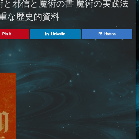
術と邪信と魔術の書 魔術の実践法
重な歴史的資料
Pin it
LinkedIn
B!
Hatena