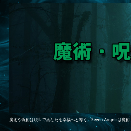
魔術や呪術は現世であなたを幸福へと導く。Seven Angelsは魔術