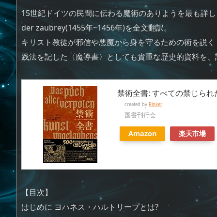
15世紀ドイツの民間に伝わる魔術のありようを最も詳しく記したDas pů
der zaubrey(1455年~1456年)を全文翻訳。
キリスト教徒が邪信や悪魔から身を守るための術を説く
践法を記した〈魔導書〉としても貴重な歴史的資料を、
禁術全書: すべての禁じら
created by
Rinker
国書刊行会
Amazon
楽天市場
【目次】
はじめに ヨハネス・ハルトリープとは?