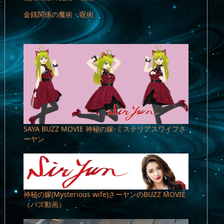
金銭関係の魔術・呪術
SAYA BUZZ MOVIE 神秘の嫁-ミステリアスワイフさ
ーヤン
神秘の嫁(Mysterious wife)さーヤンのBUZZ MOVIE
（バズ動画）