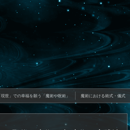
「現世」での幸福を願う「魔術や呪術」
魔術における術式・儀式