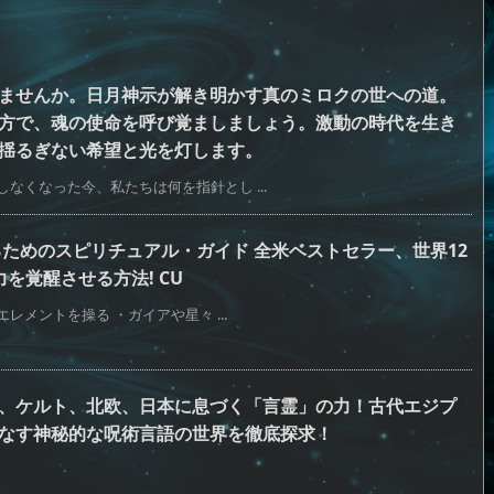
ませんか。日月神示が解き明かす真のミロクの世への道。
方で、魂の使命を呼び覚ましましょう。激動の時代を生き
揺るぎない希望と光を灯します。
なくなった今、私たちは何を指針とし ...
ためのスピリチュアル・ガイド 全米ベストセラー、世界12
を覚醒させる方法! CU
レメントを操る ・ガイアや星々 ...
、ケルト、北欧、日本に息づく「言霊」の力！古代エジプ
なす神秘的な呪術言語の世界を徹底探求！