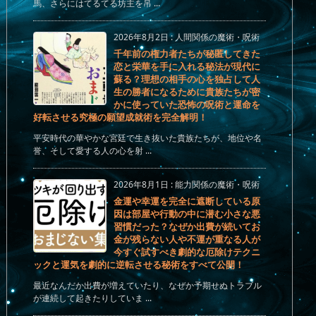
馬、さらにはてるてる坊主を吊 ...
2026年8月2日
:
人間関係の魔術・呪術
千年前の権力者たちが秘匿してきた
恋と栄華を手に入れる秘法が現代に
蘇る？理想の相手の心を独占して人
生の勝者になるために貴族たちが密
かに使っていた恐怖の呪術と運命を
好転させる究極の願望成就術を完全解明！
平安時代の華やかな宮廷で生き抜いた貴族たちが、地位や名
誉、そして愛する人の心を射 ...
2026年8月1日
:
能力関係の魔術・呪術
金運や幸運を完全に遮断している原
因は部屋や行動の中に潜む小さな悪
習慣だった？なぜか出費が続いてお
金が残らない人や不運が重なる人が
今すぐ試すべき劇的な厄除けテクニ
ックと運気を劇的に逆転させる秘術をすべて公開！
最近なんだか出費が増えていたり、なぜか予期せぬトラブル
が連続して起きたりしていま ...