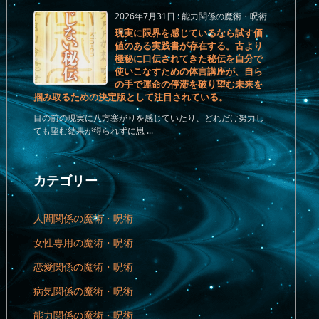
2026年7月31日
:
能力関係の魔術・呪術
現実に限界を感じているなら試す価
値のある実践書が存在する。古より
極秘に口伝されてきた秘伝を自分で
使いこなすための体言講座が、自ら
の手で運命の停滞を破り望む未来を
掴み取るための決定版として注目されている。
目の前の現実に八方塞がりを感じていたり、どれだけ努力し
ても望む結果が得られずに思 ...
カテゴリー
人間関係の魔術・呪術
女性専用の魔術・呪術
恋愛関係の魔術・呪術
病気関係の魔術・呪術
能力関係の魔術・呪術