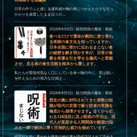
日常の中でふと感じる違和感や胸の奥につかえた小さな引っ
かかりを放置したまま日々の ...
2026年8月6日
:
病気関係の魔術・呪術
食べるだけで運命が劇的に塗り替わ
る奇跡の食文化を知っていますか。
日本全国に密かに伝わるまじない食
の秘密を解き明かす本が、日常の食
事を幸運を引き寄せる儀式へと変貌
させ、見る者の食生活観を根本から覆します。
私たちが普段何気なく口にしている食べ物の中に、実は願い
を叶えるための強力な仕掛け ...
2026年8月5日
:
能力関係の魔術・呪術
歴史の裏に封印されてきた禁断の知
識が現代の言葉で蘇り読者の常識を
根底から崩壊させます。古くから伝
わる124項目に及ぶ呪術の手法は、現
代人が直面する人間関係や願望の悩
みを一瞬で解決に導く圧倒的な威力を秘めています。
何世紀も前に書かれた呪術の秘伝書が現代語訳されて読める