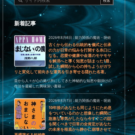
新着記事
2026年8月8日
:
能力関係の魔術・呪術
古くから伝わる伝統的な儀式と伝承
の力が日常の悩みを打開する糸口に
なる。恋愛や健康や金運のモヤモヤ
を解消へと導く知恵が詰まった1冊。
試した瞬間から心の持ちようがガラ
リと変化して前向きな運気を引き寄せる隠れた名著。
昔から人々が心の拠り所にしてきた神秘的な知恵や願掛けの
作法を凝縮した興味深い書籍 ...
2026年8月7日
:
能力関係の魔術・呪術
10年後のあなたも同じようにため息
をついているのかと想像した瞬間に
急激な寒気がしたなら今すぐこの話
を聞くべきで日常の全肯定があなた
の未来を根底から静かに崩壊させて
再構築する短編集