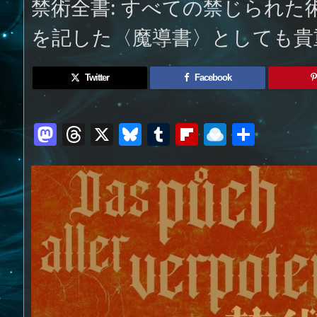
禁術全書: すべての禁じられた
を記した〈魔導書〉としても貴
Twitter
Facebook
M
T
X
Bl
T
Fl
R
共
a
h
u
u
ip
ai
有
st
re
e
m
b
n
o
a
sk
bl
o
d
d
d
y
r
ar
ro
o
s
d
p.
n
io