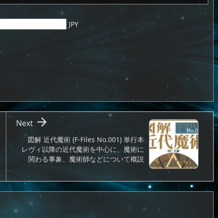
JPY

Next
図解 近代魔術 (F‐Files No.001) 単行本
レヴィ以降の近代魔術を中心に、魔術に
関わる事象、魔術師などについて概説