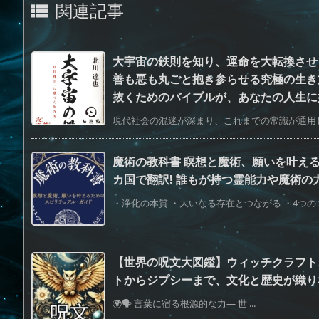
関連記事

大宇宙の鉄則を知り、運命を大転換させ
善も悪も丸ごと抱き参らせる究極の生き
抜くためのバイブルが、あなたの人生に
現代社会の混迷が深まり、これまでの常識が通用し
魔術の教科書 瞑想と魔術、願いを叶える
カ国で翻訳! 誰もが持つ霊能力や魔術の力
・浄化の本質 ・大いなる存在とつながる ・4つのエ
【世界の呪文大図鑑】ウィッチクラフト
トからジプシーまで、文化と歴史が織り
🌍🗣️ 言葉に宿る根源的な力— 世 ...