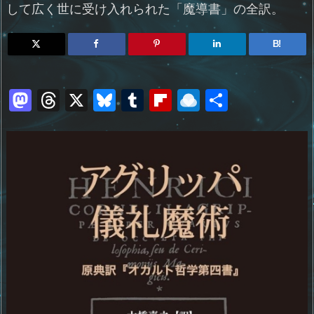
して広く世に受け入れられた「魔導書」の全訳。
B!
M
T
X
Bl
T
Fl
R
共
a
h
u
u
ip
ai
有
st
re
e
m
b
n
o
a
sk
bl
o
d
d
d
y
r
ar
ro
o
s
d
p.
n
io