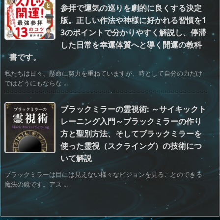
参拝で運気の巡りを劇的に良くする決定
版。正しい作法や神様に好かれる習慣を1
3のポイントで分かりやすく解説し、停滞
した日常を幸運体質へと導く開運の教科
書です。
私たちは日々、懸命に努力を重ねていますが、時として自分の力だけ
ではどうにもならな ...
ブラックミラーの霊視術: ～サイキックト
レーニング入門～ブラックミラーの作り
方と聖別方法、そしてブラックミラーを
使った霊視（スクライング）の技術につ
いて解説
ブラックミラーは目には見えない様々なビジョンを見ることのできる
魔法の鏡です。アス ...