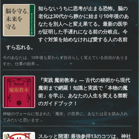
知らないうちに思考が止まる恐怖。脳の
老化は30代から静かに始まり10年後のあ
なたを別人へと変え果てる。最新の医学
が証明した手遅れになる前の分岐点。今
すぐ対策を始めなければ愛する人の名前
すら忘れる。
今のあなたは、10年後も変わらず自分らしく笑えている自信がありま
すか。仕事の効率 ...
『実践 魔術教本』— 古代の秘術から現代
魔術まで網羅！知識と実践で「本物の魔
術」を学ぶ、あなたの人生を変える禁断
のガイドブック！
神秘のヴェールに包まれた「魔術」の世界に、あなたは足を踏み入れ
てみたいと思いませ ...
スルッと開運! 最強参拝13のコツは、神社