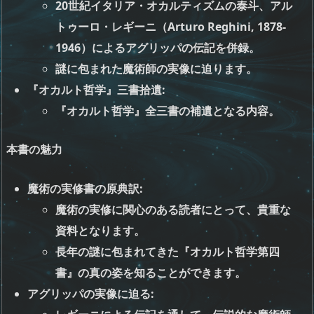
20世紀イタリア・オカルティズムの泰斗、アル
トゥーロ・レギーニ（Arturo Reghini, 1878-
1946）によるアグリッパの伝記を併録。
謎に包まれた魔術師の実像に迫ります。
『オカルト哲学』三書拾遺
:
『オカルト哲学』全三書の補遺となる内容。
本書の魅力
魔術の実修書の原典訳
:
魔術の実修に関心のある読者にとって、貴重な
資料となります。
長年の謎に包まれてきた『オカルト哲学第四
書』の真の姿を知ることができます。
アグリッパの実像に迫る
: