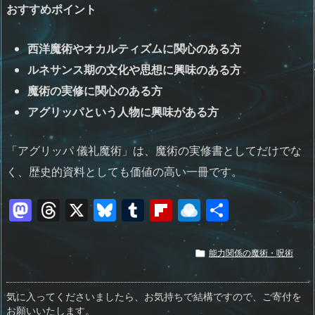
おすすめポイント
西洋魔術やオカルティズムに関心のある方
ルネサンス期の文化や思想に興味のある方
魔術の実修に関心のある方
アグリッパという人物に興味がある方
「アグリッパ 儀礼魔術」は、魔術の実修書としてだけでな
く、歴史的資料としても価値の高い一冊です。
M
T
X
Bl
T
Fl
R
共
a
h
u
u
ip
ai
有
st
re
e
m
b
n
能力関係の魔術・呪術

o
a
sk
bl
o
d
d
d
y
r
ar
ro
気に入ってくださいましたら、お気持ちで結構ですので、ご寄付を
お願いいたします。