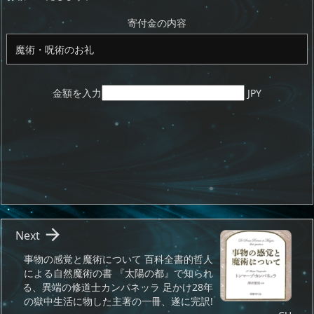
o
s
d
p.
n
io
寄付金の内容
金額を入力
JPY

Next
事物の感覚と魔術について 百科全書的哲人
による自然魔術の書 『太陽の都』で知られ
る、異端の修道士カンパネッラ 足かけ28年
の獄中生活に物した主著の一冊、遂に完訳!