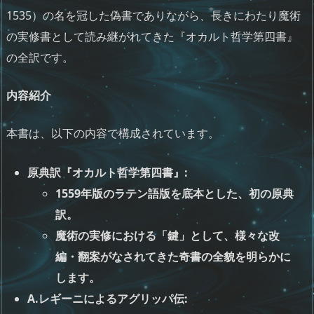
1535）の名を冠した偽書でありながら、長きにわたり魔術
の実修書として読み継がれてきた『オカルト哲学第四書』
の全訳です。
内容紹介
本書は、以下の内容で構成されています。
原典訳『オカルト哲学第四書』
:
1559年版のラテン語版を底本とした、初の原典
訳。
魔術の実修における「鍵」として、様々な改
編・翻案がなされてきた奇書の全貌を明らかに
します。
A.
レギーニによるアグリッパ伝
: