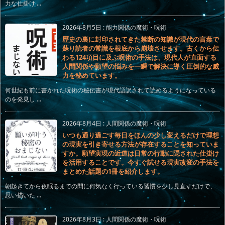
力な仕掛け ...
2026年8月5日
:
能力関係の魔術・呪術
歴史の裏に封印されてきた禁断の知識が現代の言葉で
蘇り読者の常識を根底から崩壊させます。古くから伝
わる124項目に及ぶ呪術の手法は、現代人が直面する
人間関係や願望の悩みを一瞬で解決に導く圧倒的な威
力を秘めています。
何世紀も前に書かれた呪術の秘伝書が現代語訳されて読めるようになっている
のを発見し ...
2026年8月4日
:
人間関係の魔術・呪術
いつも通り過ごす毎日をほんの少し変えるだけで理想
の現実を引き寄せる方法が存在することを知っていま
すか。願望実現の近道は日常の行動に隠された仕掛け
を活用することです。今すぐ試せる現実改変の手法を
まとめた話題の1冊を紹介します。
朝起きてから夜眠るまでの間に何気なく行っている習慣を少し見直すだけで、
思い描いた ...
2026年8月3日
:
人間関係の魔術・呪術