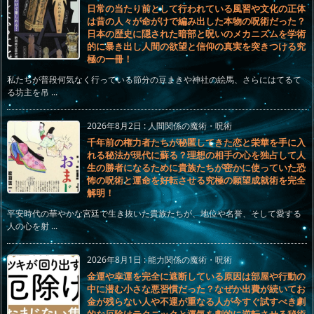
日常の当たり前として行われている風習や文化の正体
は昔の人々が命がけで編み出した本物の呪術だった？
日本の歴史に隠された暗部と呪いのメカニズムを学術
的に暴き出し人間の欲望と信仰の真実を突きつける究
極の一冊！
私たちが普段何気なく行っている節分の豆まきや神社の絵馬、さらにはてるて
る坊主を吊 ...
2026年8月2日
:
人間関係の魔術・呪術
千年前の権力者たちが秘匿してきた恋と栄華を手に入
れる秘法が現代に蘇る？理想の相手の心を独占して人
生の勝者になるために貴族たちが密かに使っていた恐
怖の呪術と運命を好転させる究極の願望成就術を完全
解明！
平安時代の華やかな宮廷で生き抜いた貴族たちが、地位や名誉、そして愛する
人の心を射 ...
2026年8月1日
:
能力関係の魔術・呪術
金運や幸運を完全に遮断している原因は部屋や行動の
中に潜む小さな悪習慣だった？なぜか出費が続いてお
金が残らない人や不運が重なる人が今すぐ試すべき劇