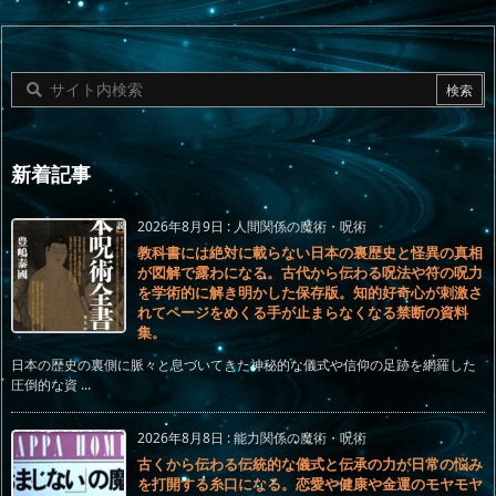
新着記事
2026年8月9日
:
人間関係の魔術・呪術
教科書には絶対に載らない日本の裏歴史と怪異の真相
が図解で露わになる。古代から伝わる呪法や符の呪力
を学術的に解き明かした保存版。知的好奇心が刺激さ
れてページをめくる手が止まらなくなる禁断の資料
集。
日本の歴史の裏側に脈々と息づいてきた神秘的な儀式や信仰の足跡を網羅した
圧倒的な資 ...
2026年8月8日
:
能力関係の魔術・呪術
古くから伝わる伝統的な儀式と伝承の力が日常の悩み
を打開する糸口になる。恋愛や健康や金運のモヤモヤ