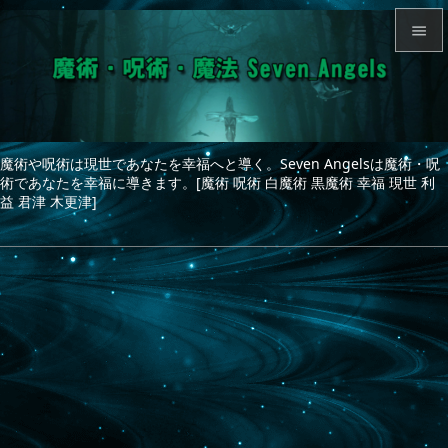


メニュ

サイド
魔術や呪術は現世であなたを幸福へと導く。Seven Angelsは魔術・呪

術であなたを幸福に導きます。[魔術 呪術 白魔術 黒魔術 幸福 現世 利
前へ
益 君津 木更津]

次へ

検索