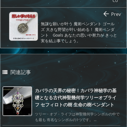
CU

Prev
無謀な願いが叶う 魔術ペンダント ゴール
ズ 大きな野望が叶い始める！ 魔術ペンダ
ント Goals あなたの思いや努力が きっと
実を結ぶ事でしょう。
関連記事

カバラの天界の秘密！カバラ神秘学の基
礎となる古代神聖幾何学ツリーオブライ
フ セフィロトの樹 生命の樹ペンダント
ツリー・オブ・ライフは神聖幾何学シンボルの中で
も最も 有名なシンボルの1つです。 ...