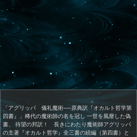
「アグリッパ 儀礼魔術──原典訳『オカルト哲学第
四書』」稀代の魔術師の名を冠し 一世を風靡した偽
書、 待望の邦訳！ 長きにわたり魔術師アグリッパ
の主著『オカルト哲学』全三書の続編（第四書）と