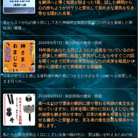
を解消へと導く知恵が詰まった1冊。試した瞬間から
心の持ちようがガラリと変化して前向きな運気を引き
寄せる隠れた名著。
昔から人々が心の拠り所にしてきた神秘的な知恵や願掛けの作法を凝縮した興
味深い書籍 ...
2026年8月7日
:
能力関係の魔術・呪術
10年後のあなたも同じようにため息をついているのか
と想像した瞬間に急激な寒気がしたなら今すぐこの話
を聞くべきで日常の全肯定があなたの未来を根底から
静かに崩壊させて再構築する短編集
日常の中でふと感じる違和感や胸の奥につかえた小さな引っかかりを放置した
まま日々の ...
2026年8月6日
:
病気関係の魔術・呪術
食べるだけで運命が劇的に塗り替わる奇跡の食文化を
知っていますか。日本全国に密かに伝わるまじない食
の秘密を解き明かす本が、日常の食事を幸運を引き寄
せる儀式へと変貌させ、見る者の食生活観を根本から
覆します。
私たちが普段何気なく口にしている食べ物の中に、実は願いを叶えるための強