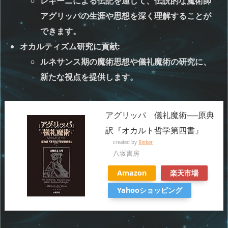
レギーニによる伝記を通して、伝説的な魔術師
アグリッパの生涯や思想を深く理解することが
できます。
オカルティズム研究に貢献
:
ルネサンス期の魔術思想や儀礼魔術の研究に、
新たな視点を提供します。
アグリッパ 儀礼魔術──原典
訳『オカルト哲学第四書』
created by
Rinker
八坂書房
Amazon
楽天市場
Yahooショッピング