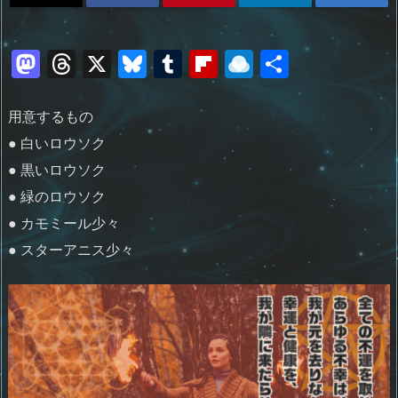
M
T
X
Bl
T
Fl
R
共
a
h
u
u
ip
ai
有
st
re
e
m
b
n
用意するもの
o
a
sk
bl
o
d
● 白いロウソク
d
d
y
r
ar
ro
● 黒いロウソク
● 緑のロウソク
o
s
d
p.
● カモミール少々
n
io
● スターアニス少々