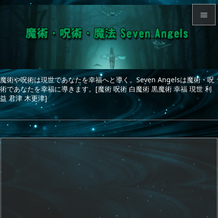


メニュ

サイド
魔術や呪術は現世であなたを幸福へと導く。Seven Angelsは魔術・呪

術であなたを幸福に導きます。[魔術 呪術 白魔術 黒魔術 幸福 現世 利
前へ
益 君津 木更津]

次へ

検索