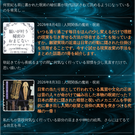
何世紀も前に書かれた呪術の秘伝書が現代語訳されて読めるようになっている
のを発見し ...
2026年8月4日
:
人間関係の魔術・呪術
いつも通り過ごす毎日をほんの少し変えるだけで理想
の現実を引き寄せる方法が存在することを知っていま
すか。願望実現の近道は日常の行動に隠された仕掛け
を活用することです。今すぐ試せる現実改変の手法を
まとめた話題の1冊を紹介します。
朝起きてから夜眠るまでの間に何気なく行っている習慣を少し見直すだけで、
思い描いた ...
2026年8月3日
:
人間関係の魔術・呪術
日常の当たり前として行われている風習や文化の正体
は昔の人々が命がけで編み出した本物の呪術だった？
日本の歴史に隠された暗部と呪いのメカニズムを学術
的に暴き出し人間の欲望と信仰の真実を突きつける究
極の一冊！
私たちが普段何気なく行っている節分の豆まきや神社の絵馬、さらにはてるて
る坊主を吊 ...