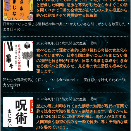
と想像した瞬間に急激な寒気がしたなら今すぐこの話
を聞くべきで日常の全肯定があなたの未来を根底から
静かに崩壊させて再構築する短編集
日常の中でふと感じる違和感や胸の奥につかえた小さな引っかかりを放置した
まま日々の ...
2026年8月6日
:
病気関係の魔術・呪術
食べるだけで運命が劇的に塗り替わる奇跡の食文化を
知っていますか。日本全国に密かに伝わるまじない食
の秘密を解き明かす本が、日常の食事を幸運を引き寄
せる儀式へと変貌させ、見る者の食生活観を根本から
覆します。
私たちが普段何気なく口にしている食べ物の中に、実は願いを叶えるための強
力な仕掛け ...
2026年8月5日
:
能力関係の魔術・呪術
歴史の裏に封印されてきた禁断の知識が現代の言葉で
蘇り読者の常識を根底から崩壊させます。古くから伝
わる124項目に及ぶ呪術の手法は、現代人が直面する
人間関係や願望の悩みを一瞬で解決に導く圧倒的な威
力を秘めています。