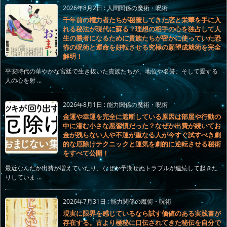
2026年8月2日
:
人間関係の魔術・呪術
千年前の権力者たちが秘匿してきた恋と栄華を手に入
れる秘法が現代に蘇る？理想の相手の心を独占して人
生の勝者になるために貴族たちが密かに使っていた恐
怖の呪術と運命を好転させる究極の願望成就術を完全
解明！
平安時代の華やかな宮廷で生き抜いた貴族たちが、地位や名誉、そして愛する
人の心を射 ...
2026年8月1日
:
能力関係の魔術・呪術
金運や幸運を完全に遮断している原因は部屋や行動の
中に潜む小さな悪習慣だった？なぜか出費が続いてお
金が残らない人や不運が重なる人が今すぐ試すべき劇
的な厄除けテクニックと運気を劇的に逆転させる秘術
をすべて公開！
最近なんだか出費が増えていたり、なぜか予期せぬトラブルが連続して起きた
りしていま ...
2026年7月31日
:
能力関係の魔術・呪術
現実に限界を感じているなら試す価値のある実践書が
存在する。古より極秘に口伝されてきた秘伝を自分で