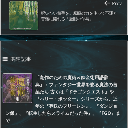

Prev
呪いたい相手を、魔眼の力を使って不運と
苦難に陥れる「魔眼の付与」
関連記事

「創作のための魔術＆錬金術用語辞
典」：ファンタジー世界を彩る魔法の言
葉たち 古くは『ドラゴンクエスト』や
『ハリー・ポッター』シリーズから、近
年の『葬送のフリーレン』、『ダンジョ
ン飯』、『転生したらスライムだった件』、『FGO』ま
で