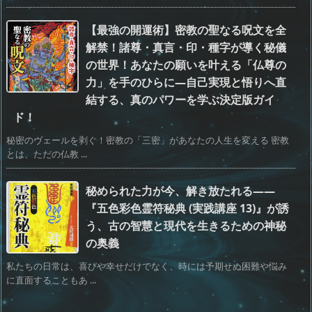
【最強の開運術】密教の聖なる呪文を全
解禁！諸尊・真言・印・種字が導く秘儀
の世界！あなたの願いを叶える「仏尊の
力」を手のひらに—自己実現と悟りへ直
結する、真のパワーを学ぶ決定版ガイ
ド！
秘密のヴェールを剥ぐ！密教の「三密」があなたの人生を変える 密教
とは、ただの仏教 ...
秘められた力が今、解き放たれる――
『五色彩色霊符秘典 (実践講座 13)』が誘
う、古の智慧と現代を生きるための神秘
の奥義
私たちの日常は、喜びや幸せだけでなく、時には予期せぬ困難や悩み
に直面することもあ ...