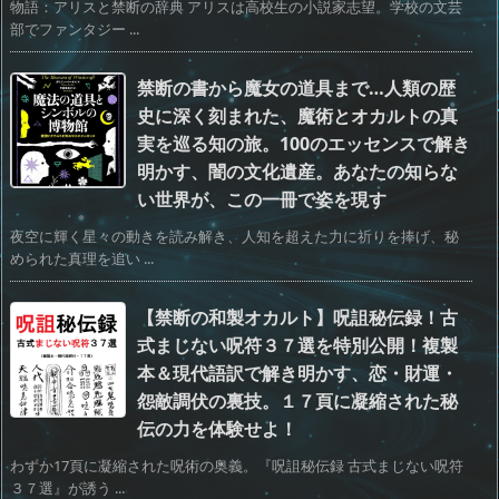
物語：アリスと禁断の辞典 アリスは高校生の小説家志望。学校の文芸
部でファンタジー ...
禁断の書から魔女の道具まで…人類の歴
史に深く刻まれた、魔術とオカルトの真
実を巡る知の旅。100のエッセンスで解き
明かす、闇の文化遺産。あなたの知らな
い世界が、この一冊で姿を現す
夜空に輝く星々の動きを読み解き、人知を超えた力に祈りを捧げ、秘
められた真理を追い ...
【禁断の和製オカルト】呪詛秘伝録！古
式まじない呪符３７選を特別公開！複製
本＆現代語訳で解き明かす、恋・財運・
怨敵調伏の裏技。１７頁に凝縮された秘
伝の力を体験せよ！
わずか17頁に凝縮された呪術の奥義。『呪詛秘伝録 古式まじない呪符
３７選』が誘う ...