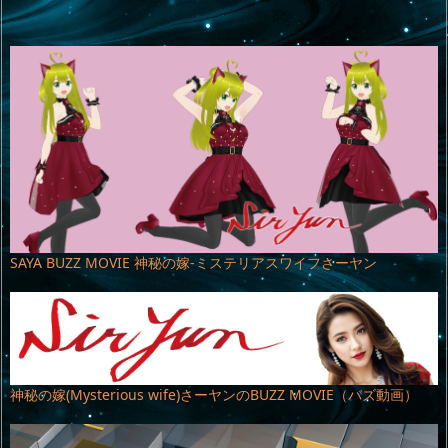
SAYA BUZZ MOVIE 神秘の嫁-ミステリアスワイフさーヤン
神秘の嫁(Mysterious wife)さーヤンのBUZZ MOVIE（バズ動画）