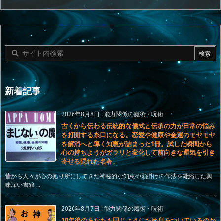
新着記事
2026年8月8日
:
能力関係の魔術・呪術
古くから伝わる伝統的な儀式と伝承の力が日常の悩み
を打開する糸口になる。恋愛や健康や金運のモヤモヤ
を解消へと導く知恵が詰まった1冊。試した瞬間から
心の持ちようがガラリと変化して前向きな運気を引き
寄せる隠れた名著。
昔から人々が心の拠り所にしてきた神秘的な知恵や願掛けの作法を凝縮した興
味深い書籍 ...
2026年8月7日
:
能力関係の魔術・呪術
10年後のあなたも同じようにため息をついているのか