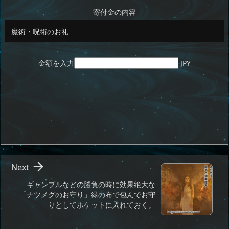
o
s
d
p.
n
io
寄付金の内容
金額を入力
JPY

Next
ギャンブルなどの勝負の時に効果絶大な
「ナツメグのお守り」緑の布で包んでお守
りとしてポケットに入れておく。