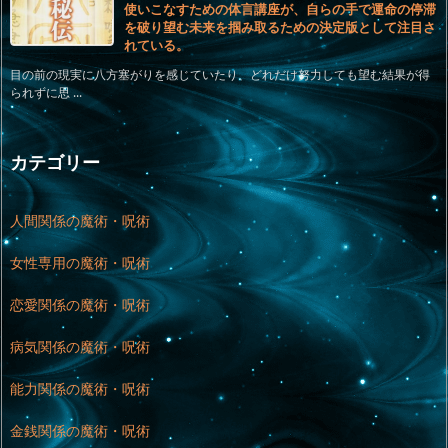
使いこなすための体言講座が、自らの手で運命の停滞
を破り望む未来を掴み取るための決定版として注目さ
れている。
目の前の現実に八方塞がりを感じていたり、どれだけ努力しても望む結果が得
られずに思 ...
カテゴリー
人間関係の魔術・呪術
女性専用の魔術・呪術
恋愛関係の魔術・呪術
病気関係の魔術・呪術
能力関係の魔術・呪術
金銭関係の魔術・呪術