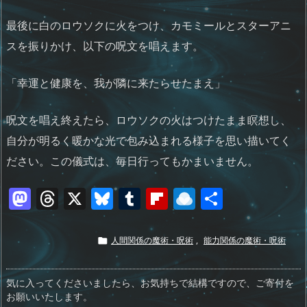
最後に白のロウソクに火をつけ、カモミールとスターアニ
スを振りかけ、以下の呪文を唱えます。
「幸運と健康を、我が隣に来たらせたまえ」
呪文を唱え終えたら、ロウソクの火はつけたまま瞑想し、
自分が明るく暖かな光で包み込まれる様子を思い描いてく
ださい。この儀式は、毎日行ってもかまいません。
M
T
X
Bl
T
Fl
R
共
a
h
u
u
ip
ai
有
st
re
e
m
b
n
人間関係の魔術・呪術
,
能力関係の魔術・呪術

o
a
sk
bl
o
d
d
d
y
r
ar
ro
気に入ってくださいましたら、お気持ちで結構ですので、ご寄付を
お願いいたします。