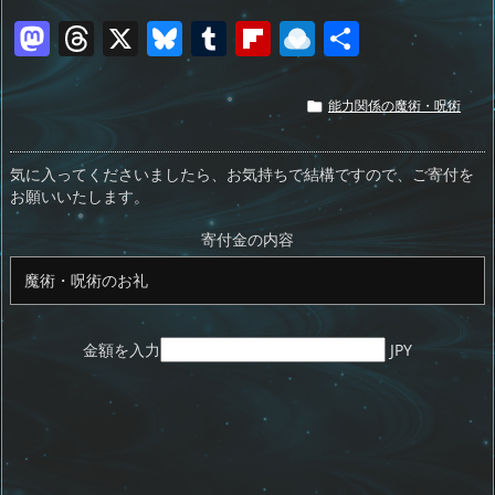
M
T
X
Bl
T
Fl
R
共
a
h
u
u
ip
ai
有
st
re
e
m
b
n
能力関係の魔術・呪術

o
a
sk
bl
o
d
d
d
y
r
ar
ro
気に入ってくださいましたら、お気持ちで結構ですので、ご寄付を
お願いいたします。
o
s
d
p.
n
io
寄付金の内容
金額を入力
JPY