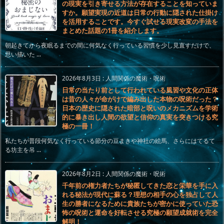
の現実を引き寄せる方法が存在することを知っていま
すか。願望実現の近道は日常の行動に隠された仕掛け
を活用することです。今すぐ試せる現実改変の手法を
まとめた話題の1冊を紹介します。
朝起きてから夜眠るまでの間に何気なく行っている習慣を少し見直すだけで、
思い描いた ...
2026年8月3日
:
人間関係の魔術・呪術
日常の当たり前として行われている風習や文化の正体
は昔の人々が命がけで編み出した本物の呪術だった？
日本の歴史に隠された暗部と呪いのメカニズムを学術
的に暴き出し人間の欲望と信仰の真実を突きつける究
極の一冊！
私たちが普段何気なく行っている節分の豆まきや神社の絵馬、さらにはてるて
る坊主を吊 ...
2026年8月2日
:
人間関係の魔術・呪術
千年前の権力者たちが秘匿してきた恋と栄華を手に入
れる秘法が現代に蘇る？理想の相手の心を独占して人
生の勝者になるために貴族たちが密かに使っていた恐
怖の呪術と運命を好転させる究極の願望成就術を完全
解明！