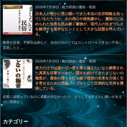
2026年7月30日
:
能力関係の魔術・呪術
日本人が密かに受け継いできた本当の生存戦略を知っ
ているだろうか。火の用心や病気癒やし、魔除けに込
められた知恵を読み解く書物が、現代人の生きづらさ
を解消する意外なヒントとして大きな話題を呼んでい
る。
怪異や災害、予期せぬ病など、自分の力だけではコントロールできない不安に
直面したと ...
2026年7月29日
:
能力関係の魔術・呪術
努力だけでは届かない壁を乗り越えたいなら解禁され
た真実を目撃すべきだ。隠され続けてきたまじないの
極意が、運命の滞りを打ち破り理想の未来を力強く引
き寄せるための究極バイブルとして圧倒的な支持を獲
得している。
必死に頑張っているのに成果が出なかったり、どうしても叶えたい願いがある
のに現実が ...
カテゴリー