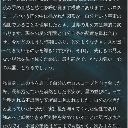
読み手の直感と感性を呼び覚ます構成にあります。ホロス
コープという円の中に描かれた図形が、自分という宇宙の
縮図であることを理解したとき、世界の見え方は劇的に変
わります。現在の星の配置と自分自身の配置を重ね合わ
せ、今がどのような時期にあり、どのようなチャンスが巡
ってきているのかを導き出す技術。それは、先行きの見え
ない現代を生き抜くための、最も静かで、かつ力強い「心
の武器」となるでしょう。
私自身、この本を通じて自分のホロスコープと向き合った
際、長年抱えていた漠然とした不安が、星の並びによって
説明される不思議な安堵感に包まれました。自分の欠点だ
と思っていた部分が、実は星が与えてくれた個性であり、
強みへと転換できる可能性を秘めていることに気づかされ
たのです。本書の筆致はどこまでも温かく、読み手を決し