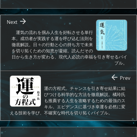

Next
運気の流れを掴み人生を好転させる単行
本。成功者が実践する運を呼び込む法則を
徹底解説。日々の行動と心の持ち方で未来
を切り拓くための知恵が凝縮。読んだその
日から生き方が変わる、現代人必読の幸福を引き寄せるバイ
ブル。

Prev
運の方程式。チャンスを引き寄せ結果に結
びつける科学的な方法を徹底解説。橘玲氏
も推薦する人生を攻略するための最強のス
キル。エビデンスに基づき幸運を必然に変
える技術を学び、不確実な時代を切り拓くバイブル。