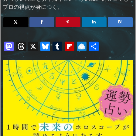
プロの視点が身につく。
B!
M
T
X
Bl
T
Fl
R
共
a
h
u
u
ip
ai
有
st
re
e
m
b
n
o
a
sk
bl
o
d
d
d
y
r
ar
ro
o
s
d
p.
n
io