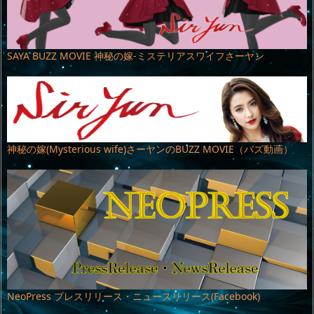
SAYA BUZZ MOVIE 神秘の嫁-ミステリアスワイフさーヤン
神秘の嫁(Mysterious wife)さーヤンのBUZZ MOVIE（バズ動画）
NeoPress プレスリリース・ニュースリリース(Facebook)