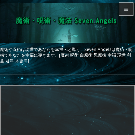


メニュ

サイド
魔術や呪術は現世であなたを幸福へと導く。Seven Angelsは魔術・呪

術であなたを幸福に導きます。[魔術 呪術 白魔術 黒魔術 幸福 現世 利
前へ
益 君津 木更津]

次へ

検索