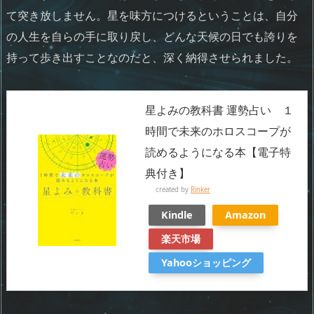
て突き放しません。星を味方につけるということは、自分
の人生を自らの手に取り戻し、どんな天候の日でも誇りを
持って歩き出すことなのだと、深く納得させられました。
星よみの教科書 運勢占い １
時間で未来のホロスコープが
読めるようになる本【電子特
典付き】
created by
Rinker
Kindle
Amazon
楽天市場
Yahooショッピング