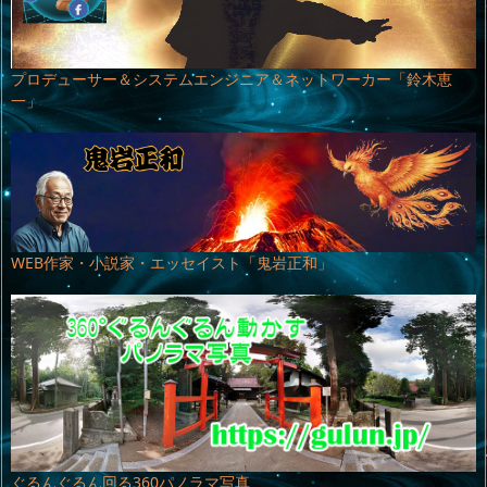
プロデューサー＆システムエンジニア＆ネットワーカー「鈴木恵
一」
WEB作家・小説家・エッセイスト「鬼岩正和」
ぐるんぐるん回る360パノラマ写真