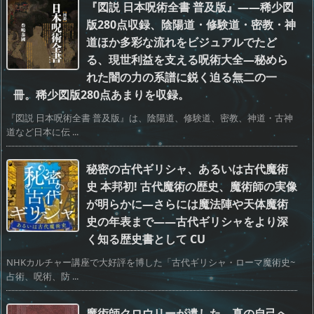
『図説 日本呪術全書 普及版』――稀少図
版280点収録、陰陽道・修験道・密教・神
道ほか多彩な流れをビジュアルでたど
る、現世利益を支える呪術大全―秘めら
れた闇の力の系譜に鋭く迫る無二の一
冊。稀少図版280点あまりを収録。
『図説 日本呪術全書 普及版』は、陰陽道、修験道、密教、神道・古神
道など日本に伝 ...
秘密の古代ギリシャ、あるいは古代魔術
史 本邦初! 古代魔術の歴史、魔術師の実像
が明らかに―さらには魔法陣や天体魔術
史の年表まで――古代ギリシャをより深
く知る歴史書として CU
NHKカルチャー講座で大好評を博した「古代ギリシャ・ローマ魔術史~
占術、呪術、防 ...
魔術師クロウリーが遺した、真の自己へ