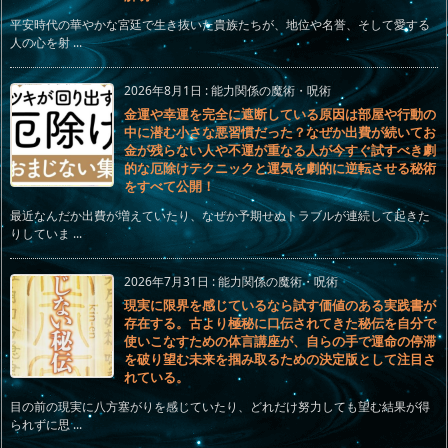
平安時代の華やかな宮廷で生き抜いた貴族たちが、地位や名誉、そして愛する
人の心を射 ...
2026年8月1日
:
能力関係の魔術・呪術
金運や幸運を完全に遮断している原因は部屋や行動の
中に潜む小さな悪習慣だった？なぜか出費が続いてお
金が残らない人や不運が重なる人が今すぐ試すべき劇
的な厄除けテクニックと運気を劇的に逆転させる秘術
をすべて公開！
最近なんだか出費が増えていたり、なぜか予期せぬトラブルが連続して起きた
りしていま ...
2026年7月31日
:
能力関係の魔術・呪術
現実に限界を感じているなら試す価値のある実践書が
存在する。古より極秘に口伝されてきた秘伝を自分で
使いこなすための体言講座が、自らの手で運命の停滞
を破り望む未来を掴み取るための決定版として注目さ
れている。
目の前の現実に八方塞がりを感じていたり、どれだけ努力しても望む結果が得
られずに思 ...