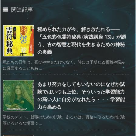
関連記事

秘められた力が今、解き放たれる――
『五色彩色霊符秘典 (実践講座 13)』が誘
う、古の智慧と現代を生きるための神秘
の奥義
私たちの日常は、喜びや幸せだけでなく、時には予期せぬ困難や悩み
に直面することもあ ...
あまり努力をしてもいないのになぜか試
験ではいつも上位。そういった学習能力
の高い人に自分がなれたら・・・学習能
力を高める
学校のテスト、就職のための試験、あるいは、資格を取るための試験
等いろいろな場面で ...