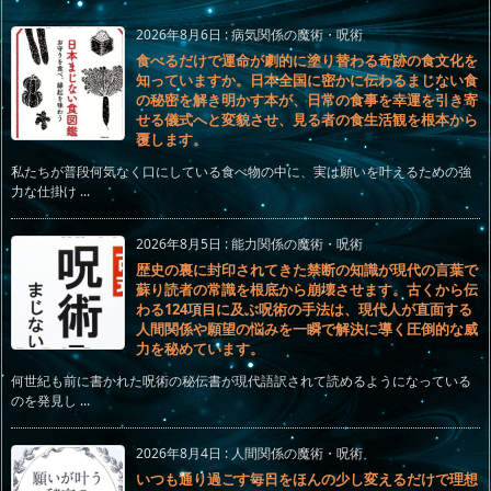
2026年8月6日
:
病気関係の魔術・呪術
食べるだけで運命が劇的に塗り替わる奇跡の食文化を
知っていますか。日本全国に密かに伝わるまじない食
の秘密を解き明かす本が、日常の食事を幸運を引き寄
せる儀式へと変貌させ、見る者の食生活観を根本から
覆します。
私たちが普段何気なく口にしている食べ物の中に、実は願いを叶えるための強
力な仕掛け ...
2026年8月5日
:
能力関係の魔術・呪術
歴史の裏に封印されてきた禁断の知識が現代の言葉で
蘇り読者の常識を根底から崩壊させます。古くから伝
わる124項目に及ぶ呪術の手法は、現代人が直面する
人間関係や願望の悩みを一瞬で解決に導く圧倒的な威
力を秘めています。
何世紀も前に書かれた呪術の秘伝書が現代語訳されて読めるようになっている
のを発見し ...
2026年8月4日
:
人間関係の魔術・呪術
いつも通り過ごす毎日をほんの少し変えるだけで理想