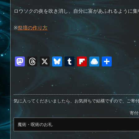
ロウソクの炎を吹き消し、自分に富があふれるように集
※
祭壇の作り方
M
T
X
Bl
T
Fl
R
共
a
h
u
u
ip
ai
有
st
re
e
m
b
n
o
a
sk
bl
o
d
d
d
y
r
ar
ro
気に入ってくださいましたら、お気持ちで結構ですので、ご寄
o
s
d
p.
寄付
n
io