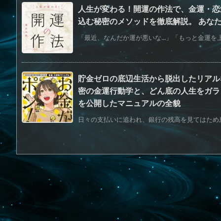
人生が変わる！開運の作法で、金運・恋
込む秘密のメソッドを徹底解説。 あな
「最近、なんだか運が悪いな...」「もっと金運を上
貯金ゼロの底辺生活から脱出したリアル
密の金運行動学と、どん底の人生をガラ
を公開したマニュアルの全貌
日々の支払いに追われ、銀行の残高を見てはため息