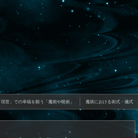
「現世」での幸福を願う「魔術や呪術」
魔術における術式・儀式