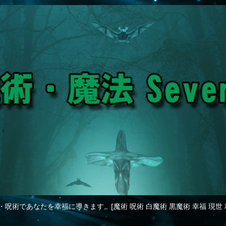
・呪術であなたを幸福に導きます。[魔術 呪術 白魔術 黒魔術 幸福 現世 