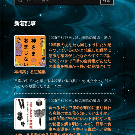
新着記事
2026年8月7日
:
能力関係の魔術・呪術
10年後のあなたも同じようにため息
をついているのかと想像した瞬間に
急激な寒気がしたなら今すぐこの話
を聞くべきで日常の全肯定があなた
の未来を根底から静かに崩壊させて
再構築する短編集
日常の中でふと感じる違和感や胸の奥につかえた小さな引っ
かかりを放置したまま日々の ...
2026年8月6日
:
病気関係の魔術・呪術
食べるだけで運命が劇的に塗り替わ
る奇跡の食文化を知っていますか。
日本全国に密かに伝わるまじない食
の秘密を解き明かす本が、日常の食
事を幸運を引き寄せる儀式へと変貌
させ、見る者の食生活観を根本から覆します。