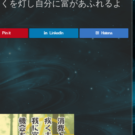
そくを灯し自分に富があふれるよ
Pin it
LinkedIn
B!
Hatena