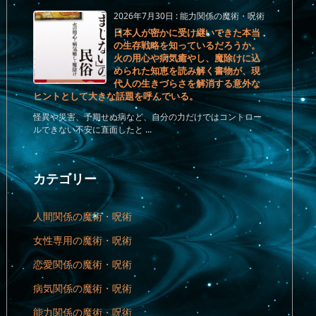
2026年7月30日
:
能力関係の魔術・呪術
日本人が密かに受け継いできた本当
の生存戦略を知っているだろうか。
火の用心や病気癒やし、魔除けに込
められた知恵を読み解く書物が、現
代人の生きづらさを解消する意外な
ヒントとして大きな話題を呼んでいる。
怪異や災害、予期せぬ病など、自分の力だけではコントロー
ルできない不安に直面したと ...
カテゴリー
人間関係の魔術・呪術
女性専用の魔術・呪術
恋愛関係の魔術・呪術
病気関係の魔術・呪術
能力関係の魔術・呪術