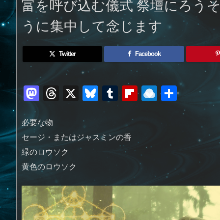
富を呼び込む儀式 祭壇にろう
うに集中して念じます
Twitter
Facebook
M
T
X
Bl
T
Fl
R
共
a
h
u
u
ip
ai
有
st
re
e
m
b
n
必要な物
o
a
sk
bl
o
d
セージ・またはジャスミンの香
d
d
y
r
ar
ro
緑のロウソク
黄色のロウソク
o
s
d
p.
n
io