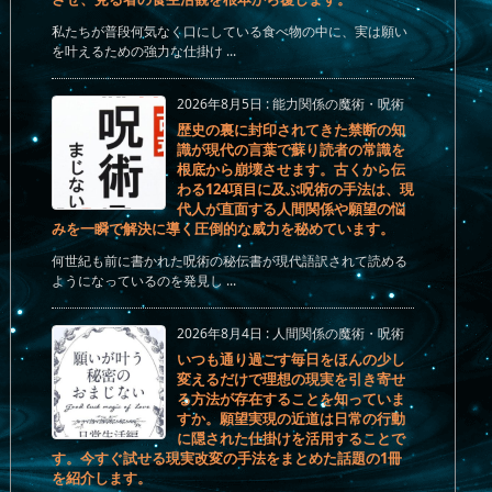
私たちが普段何気なく口にしている食べ物の中に、実は願い
を叶えるための強力な仕掛け ...
2026年8月5日
:
能力関係の魔術・呪術
歴史の裏に封印されてきた禁断の知
識が現代の言葉で蘇り読者の常識を
根底から崩壊させます。古くから伝
わる124項目に及ぶ呪術の手法は、現
代人が直面する人間関係や願望の悩
みを一瞬で解決に導く圧倒的な威力を秘めています。
何世紀も前に書かれた呪術の秘伝書が現代語訳されて読める
ようになっているのを発見し ...
2026年8月4日
:
人間関係の魔術・呪術
いつも通り過ごす毎日をほんの少し
変えるだけで理想の現実を引き寄せ
る方法が存在することを知っていま
すか。願望実現の近道は日常の行動
に隠された仕掛けを活用することで
す。今すぐ試せる現実改変の手法をまとめた話題の1冊
を紹介します。