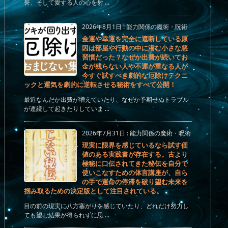
誉、そして愛する人の心を射 ...
2026年8月1日
:
能力関係の魔術・呪術
金運や幸運を完全に遮断している原
因は部屋や行動の中に潜む小さな悪
習慣だった？なぜか出費が続いてお
金が残らない人や不運が重なる人が
今すぐ試すべき劇的な厄除けテクニ
ックと運気を劇的に逆転させる秘術をすべて公開！
最近なんだか出費が増えていたり、なぜか予期せぬトラブル
が連続して起きたりしていま ...
2026年7月31日
:
能力関係の魔術・呪術
現実に限界を感じているなら試す価
値のある実践書が存在する。古より
極秘に口伝されてきた秘伝を自分で
使いこなすための体言講座が、自ら
の手で運命の停滞を破り望む未来を
掴み取るための決定版として注目されている。
目の前の現実に八方塞がりを感じていたり、どれだけ努力し
ても望む結果が得られずに思 ...