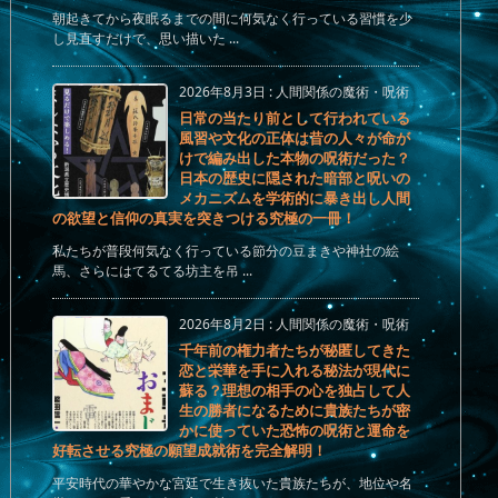
朝起きてから夜眠るまでの間に何気なく行っている習慣を少
し見直すだけで、思い描いた ...
2026年8月3日
:
人間関係の魔術・呪術
日常の当たり前として行われている
風習や文化の正体は昔の人々が命が
けで編み出した本物の呪術だった？
日本の歴史に隠された暗部と呪いの
メカニズムを学術的に暴き出し人間
の欲望と信仰の真実を突きつける究極の一冊！
私たちが普段何気なく行っている節分の豆まきや神社の絵
馬、さらにはてるてる坊主を吊 ...
2026年8月2日
:
人間関係の魔術・呪術
千年前の権力者たちが秘匿してきた
恋と栄華を手に入れる秘法が現代に
蘇る？理想の相手の心を独占して人
生の勝者になるために貴族たちが密
かに使っていた恐怖の呪術と運命を
好転させる究極の願望成就術を完全解明！
平安時代の華やかな宮廷で生き抜いた貴族たちが、地位や名