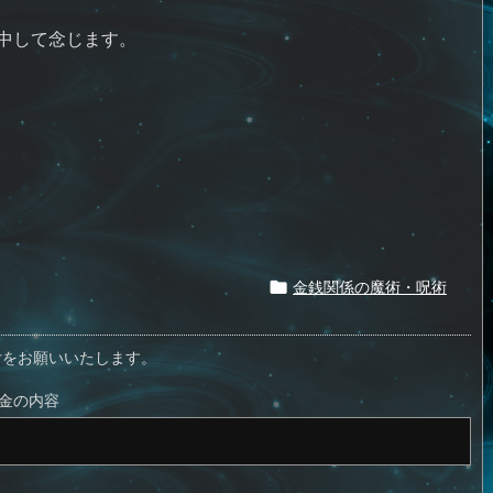
中して念じます。
金銭関係の魔術・呪術

付をお願いいたします。
金の内容