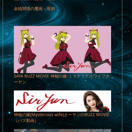
金銭関係の魔術・呪術
SAYA BUZZ MOVIE 神秘の嫁-ミステリアスワイフさ
ーヤン
神秘の嫁(Mysterious wife)さーヤンのBUZZ MOVIE
（バズ動画）