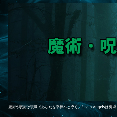
魔術や呪術は現世であなたを幸福へと導く。Seven Angelsは魔術