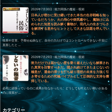
2026年7月30日
:
能力関係の魔術・呪術
日本人が密かに受け継いできた本当の生存戦略を知っ
ているだろうか。火の用心や病気癒やし、魔除けに込
められた知恵を読み解く書物が、現代人の生きづらさ
を解消する意外なヒントとして大きな話題を呼んでい
る。
怪異や災害、予期せぬ病など、自分の力だけではコントロールできない不安に
直面したと ...
2026年7月29日
:
能力関係の魔術・呪術
努力だけでは届かない壁を乗り越えたいなら解禁され
た真実を目撃すべきだ。隠され続けてきたまじないの
極意が、運命の滞りを打ち破り理想の未来を力強く引
き寄せるための究極バイブルとして圧倒的な支持を獲
得している。
必死に頑張っているのに成果が出なかったり、どうしても叶えたい願いがある
のに現実が ...
カテゴリー