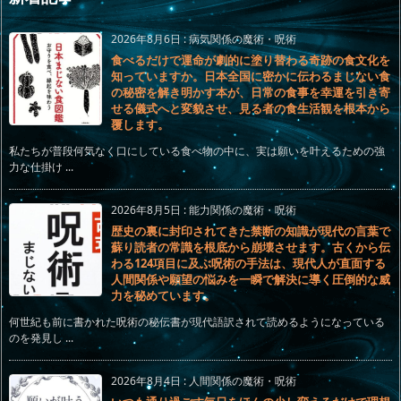
2026年8月6日
:
病気関係の魔術・呪術
食べるだけで運命が劇的に塗り替わる奇跡の食文化を
知っていますか。日本全国に密かに伝わるまじない食
の秘密を解き明かす本が、日常の食事を幸運を引き寄
せる儀式へと変貌させ、見る者の食生活観を根本から
覆します。
私たちが普段何気なく口にしている食べ物の中に、実は願いを叶えるための強
力な仕掛け ...
2026年8月5日
:
能力関係の魔術・呪術
歴史の裏に封印されてきた禁断の知識が現代の言葉で
蘇り読者の常識を根底から崩壊させます。古くから伝
わる124項目に及ぶ呪術の手法は、現代人が直面する
人間関係や願望の悩みを一瞬で解決に導く圧倒的な威
力を秘めています。
何世紀も前に書かれた呪術の秘伝書が現代語訳されて読めるようになっている
のを発見し ...
2026年8月4日
:
人間関係の魔術・呪術