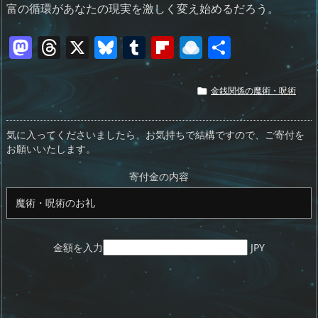
富の循環があなたの現実を激しく変え始めるだろう。
M
T
X
Bl
T
Fl
R
共
a
h
u
u
ip
ai
有
st
re
e
m
b
n
金銭関係の魔術・呪術

o
a
sk
bl
o
d
d
d
y
r
ar
ro
気に入ってくださいましたら、お気持ちで結構ですので、ご寄付を
お願いいたします。
o
s
d
p.
n
io
寄付金の内容
金額を入力
JPY