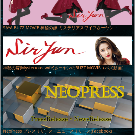
SAYA BUZZ MOVIE 神秘の嫁-ミステリアスワイフさーヤン
神秘の嫁(Mysterious wife)さーヤンのBUZZ MOVIE（バズ動画）
NeoPress プレスリリース・ニュースリリース(Facebook)