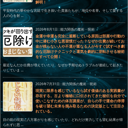
解明！
平安時代の華やかな宮廷で生き抜いた貴族たちが、地位や名誉、そして愛する
人の心を射 ...
2026年8月1日
:
能力関係の魔術・呪術
金運や幸運を完全に遮断している原因は部屋や行動の
中に潜む小さな悪習慣だった？なぜか出費が続いてお
金が残らない人や不運が重なる人が今すぐ試すべき劇
的な厄除けテクニックと運気を劇的に逆転させる秘術
をすべて公開！
最近なんだか出費が増えていたり、なぜか予期せぬトラブルが連続して起きた
りしていま ...
2026年7月31日
:
能力関係の魔術・呪術
現実に限界を感じているなら試す価値のある実践書が
存在する。古より極秘に口伝されてきた秘伝を自分で
使いこなすための体言講座が、自らの手で運命の停滞
を破り望む未来を掴み取るための決定版として注目さ
れている。
目の前の現実に八方塞がりを感じていたり、どれだけ努力しても望む結果が得
られずに思 ...