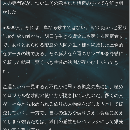
人の専門家が、ついにその隠された構造のすべてを解き明
かした。
50000人。それは、単なる数字ではない。富の頂点へと登り
詰めた成功者から、明日を生きる資金にも窮する困窮者ま
で、ありとあらゆる階層の人間の生き様を網羅した圧倒的
なデータの塊である。その膨大な命運のサンプルを冷徹に
分析した結果、驚くべき共通の法則が浮かび上がってき
た。
金運という一見すると不確かに思える概念の裏には、極め
てロジカルな才能の使い方が隠されていたのだ。多くの人
が、社会から求められる偽りの人物像を演じようとして破
滅していく。一方で、自らの歪みや偏りさえも資産に変え
てしまう強者たちは、独自の感性をレバレッジにして爆発
的な富を引き寄せていた。