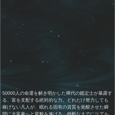
50000人の命運を解き明かした稀代の鑑定士が暴露す
る、富を支配する絶対的な力。どれだけ努力しても
稼げない凡人が、眠れる固有の資質を覚醒させた瞬
間に大富豪へと変貌を遂げる、残酷なまでにリアル