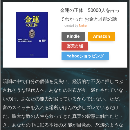
金運の正体 50000人を占っ
てわかった お金と才能の話
created by
Rinker
Kindle
Amazon
楽天市場
Yahooショッピング
暗闇の中で自分の価値を見失い、経済的な不安に押しつぶ
されそうな現代人へ。あなたの財布が今、満たされていな
いのは、あなたの能力が劣っているからではない。ただ、
富のスイッチを入れる場所がほんの少しズレているだけ
だ。膨大な数の人生を救ってきた真実の智慧に触れたと
き、あなたの中に眠る本物の才能が目覚め、怒涛のような