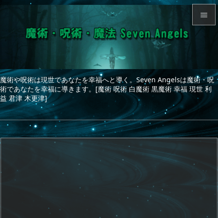


メニュ

サイド
魔術や呪術は現世であなたを幸福へと導く。Seven Angelsは魔術・呪

術であなたを幸福に導きます。[魔術 呪術 白魔術 黒魔術 幸福 現世 利
前へ
益 君津 木更津]

次へ

検索