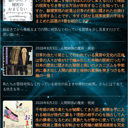
いつも通り過ごす毎日をほんの少し変えるだけで理想
の現実を引き寄せる方法が存在することを知っていま
すか。願望実現の近道は日常の行動に隠された仕掛け
を活用することです。今すぐ試せる現実改変の手法を
まとめた話題の1冊を紹介します。
朝起きてから夜眠るまでの間に何気なく行っている習慣を少し見直すだけで、
思い描いた ...
2026年8月3日
:
人間関係の魔術・呪術
日常の当たり前として行われている風習や文化の正体
は昔の人々が命がけで編み出した本物の呪術だった？
日本の歴史に隠された暗部と呪いのメカニズムを学術
的に暴き出し人間の欲望と信仰の真実を突きつける究
極の一冊！
私たちが普段何気なく行っている節分の豆まきや神社の絵馬、さらにはてるて
る坊主を吊 ...
2026年8月2日
:
人間関係の魔術・呪術
千年前の権力者たちが秘匿してきた恋と栄華を手に入
れる秘法が現代に蘇る？理想の相手の心を独占して人
生の勝者になるために貴族たちが密かに使っていた恐
怖の呪術と運命を好転させる究極の願望成就術を完全