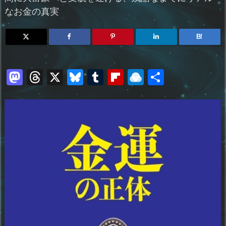
なお金の真実
B!
M
T
X
Bl
T
Fl
R
共
a
h
u
u
ip
ai
有
st
re
e
m
b
n
o
a
sk
bl
o
d
d
d
y
r
ar
ro
o
s
d
p.
n
io