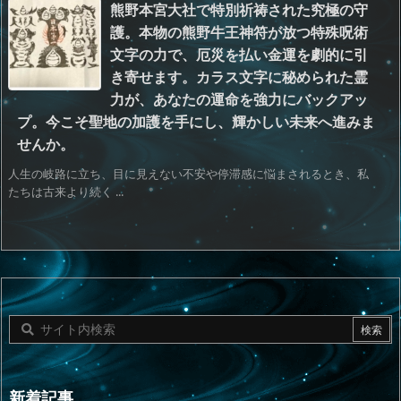
熊野本宮大社で特別祈祷された究極の守
護。本物の熊野牛王神符が放つ特殊呪術
文字の力で、厄災を払い金運を劇的に引
き寄せます。カラス文字に秘められた霊
力が、あなたの運命を強力にバックアッ
プ。今こそ聖地の加護を手にし、輝かしい未来へ進みま
せんか。
人生の岐路に立ち、目に見えない不安や停滞感に悩まされるとき、私
たちは古来より続く ...
新着記事