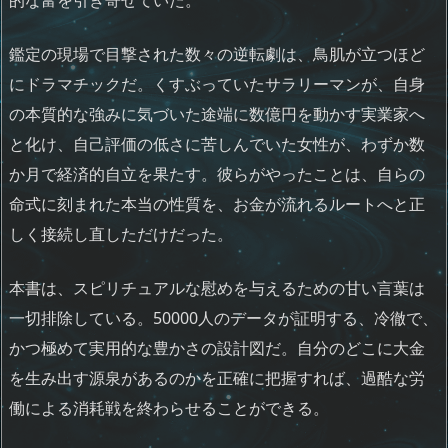
鑑定の現場で目撃された数々の逆転劇は、鳥肌が立つほど
にドラマチックだ。くすぶっていたサラリーマンが、自身
の本質的な強みに気づいた途端に数億円を動かす実業家へ
と化け、自己評価の低さに苦しんでいた女性が、わずか数
か月で経済的自立を果たす。彼らがやったことは、自らの
命式に刻まれた本当の性質を、お金が流れるルートへと正
しく接続し直しただけだった。
本書は、スピリチュアルな慰めを与えるための甘い言葉は
一切排除している。50000人のデータが証明する、冷徹で、
かつ極めて実用的な豊かさの設計図だ。自分のどこに大金
を生み出す源泉があるのかを正確に把握すれば、過酷な労
働による消耗戦を終わらせることができる。