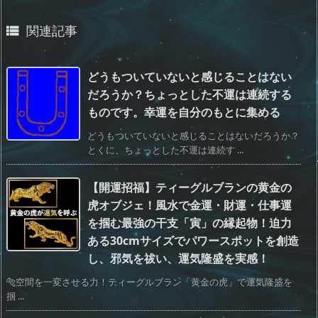
関連記事

どうもついていないと感じることはない
だろうか？ちょっとした不運は連続する
ものです。幸運を自分のもとに集める
どうもついていないと感じることはないだろうか？
とくに、ちょっとした不運は連続す ...
【開運招福】ティーグルブランの黄金の
虎オブジェ！風水で金運・財運・仕事運
を掴む最強の干支「寅」の縁起物！迫力
ある30cmサイズでパワースポットを創造
し、邪気を祓い、運気隆盛を実感！
🐅空間を一変させる力！ティーグルブラン「黄金の虎」で運気隆盛を
掴 ...