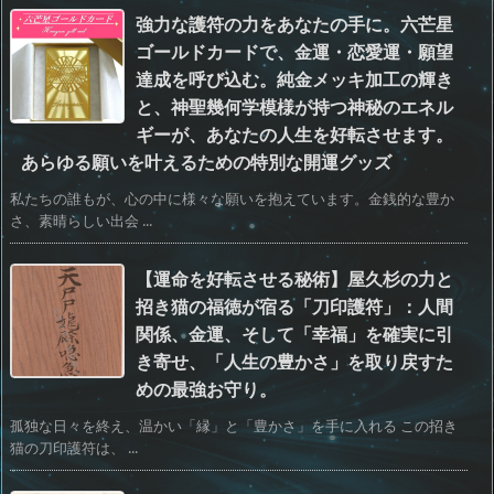
強力な護符の力をあなたの手に。六芒星
ゴールドカードで、金運・恋愛運・願望
達成を呼び込む。純金メッキ加工の輝き
と、神聖幾何学模様が持つ神秘のエネル
ギーが、あなたの人生を好転させます。
あらゆる願いを叶えるための特別な開運グッズ
私たちの誰もが、心の中に様々な願いを抱えています。金銭的な豊か
さ、素晴らしい出会 ...
【運命を好転させる秘術】屋久杉の力と
招き猫の福徳が宿る「刀印護符」：人間
関係、金運、そして「幸福」を確実に引
き寄せ、「人生の豊かさ」を取り戻すた
めの最強お守り。
孤独な日々を終え、温かい「縁」と「豊かさ」を手に入れる この招き
猫の刀印護符は、 ...