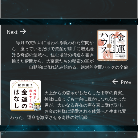

Next
毎月の支払いに追われる呪われた空間か
ら、座っているだけで資産が勝手に増え続
ける奇跡の聖域へ。住む場所の構造を書き
換えた瞬間から、大富豪たちの秘密の富が
自動的に流れ込み始める、絶対的空間ハックの全貌

Prev
天上からの啓示がもたらした衝撃の真実。
神社に通っても一向に豊かになれなかった
男が、大いなる存在の声を直に受け取り、
お金の神様に溺愛される体質へと生まれ変
わった、運命を激変させる奇跡の対話録