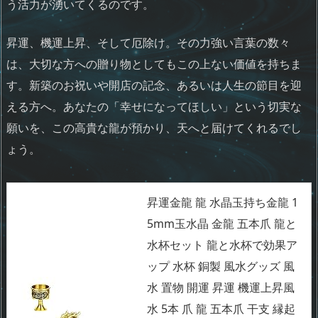
う活力が湧いてくるのです。
昇運、機運上昇、そして厄除け。その力強い言葉の数々
は、大切な方への贈り物としてもこの上ない価値を持ちま
す。新築のお祝いや開店の記念、あるいは人生の節目を迎
える方へ。あなたの「幸せになってほしい」という切実な
願いを、この高貴な龍が預かり、天へと届けてくれるでし
ょう。
昇運金龍 龍 水晶玉持ち金龍 1
5mm玉水晶 金龍 五本爪 龍と
水杯セット 龍と水杯で効果ア
ップ 水杯 銅製 風水グッズ 風
水 置物 開運 昇運 機運上昇風
水 5本 爪 龍 五本爪 干支 縁起