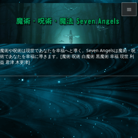


メニュ

サイド
魔術や呪術は現世であなたを幸福へと導く。Seven Angelsは魔術・呪

術であなたを幸福に導きます。[魔術 呪術 白魔術 黒魔術 幸福 現世 利
前へ
益 君津 木更津]

次へ

検索