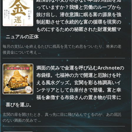
っていますか？我慢と労働のループから
抜け出し、潜在意識に眠る富の源泉を強
制起動させて永続的な富の循環を現実の
ものにするための秘匿された財運覚醒マ
ニュアルの正体
毎月の支払いを終えるたびに残高を見てため息をついたり、将来の老
後資金について考え ...
満面の笑みで金運を呼び込むArchnoteの
布袋様。七福神の力で開運と厄除けを叶
える風水グッズ。玄関を彩る格調高いイ
ンテリアとして台座付きで登場。富と幸
福を象徴する布袋さんの置き物が日常に
喜びを運ぶ。
玄関の扉を開けたとき、真っ先に目に飛び込んでくるのが、あの屈託
のない満面の笑みで ...