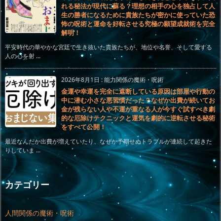
れる秘法が現代に蘇る？理想の相手の心を独占して人
生の勝者になるために貴族たちが密かに使っていた恐
怖の呪術と運命を好転させる究極の願望成就術を完全
解明！
平安時代の華やかな宮廷で生き抜いた貴族たちが、地位や名誉、そして愛する
人の心を射 ...
2026年8月1日
:
能力関係の魔術・呪術
金運や幸運を完全に遮断している原因は部屋や行動の
中に潜む小さな悪習慣だった？なぜか出費が続いてお
金が残らない人や不運が重なる人が今すぐ試すべき劇
的な厄除けテクニックと運気を劇的に逆転させる秘術
をすべて公開！
最近なんだか出費が増えていたり、なぜか予期せぬトラブルが連続して起きた
りしていま ...
カテゴリー
人間関係の魔術・呪術