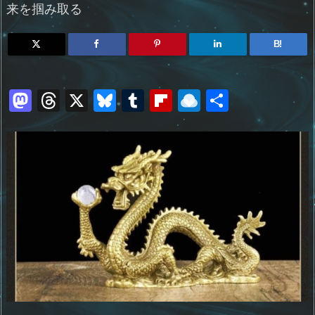
来を掴み取る
B!
M
T
X
Bl
T
Fl
R
共
a
h
u
u
ip
ai
有
st
re
e
m
b
n
o
a
sk
bl
o
d
d
d
y
r
ar
ro
o
s
d
p.
n
io