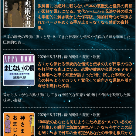
教科書には絶対に載らない日本の裏歴史と怪異の真相
が図解で露わになる。古代から伝わる呪法や符の呪力
を学術的に解き明かした保存版。知的好奇心が刺激さ
れてページをめくる手が止まらなくなる禁断の資料
集。
日本の歴史の裏側に脈々と息づいてきた神秘的な儀式や信仰の足跡を網羅した
圧倒的な資 ...
2026年8月8日
:
能力関係の魔術・呪術
古くから伝わる伝統的な儀式と伝承の力が日常の悩み
を打開する糸口になる。恋愛や健康や金運のモヤモヤ
を解消へと導く知恵が詰まった1冊。試した瞬間から
心の持ちようがガラリと変化して前向きな運気を引き
寄せる隠れた名著。
昔から人々が心の拠り所にしてきた神秘的な知恵や願掛けの作法を凝縮した興
味深い書籍 ...
2026年8月7日
:
能力関係の魔術・呪術
10年後のあなたも同じようにため息をついているのか
と想像した瞬間に急激な寒気がしたなら今すぐこの話
を聞くべきで日常の全肯定があなたの未来を根底から