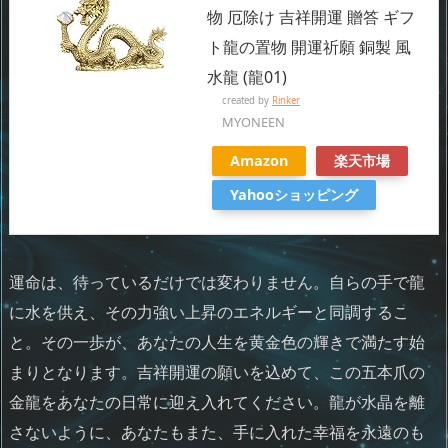
物 厄除け 吉祥開運 贈答 ギフ
ト龍の置物 開運祈願 銅製 風
水龍 (龍01)
created by
Rinker
MYONEEN
Amazon
楽天市場
Yahooショッピング
運命は、待っているだけでは変わりません。自らの手で龍
に水を供え、その力強い上昇のエネルギーと同調するこ
と。その一歩が、あなたの人生を黄金色の輝きで満たす始
まりとなります。吉祥開運の願いを込めて、この五本爪の
金龍をあなたの日常に迎え入れてください。龍が水晶を離
さないように、あなたもまた、手に入れた幸福を永遠のも