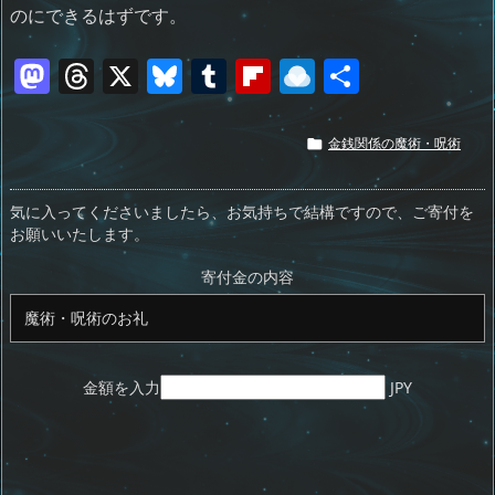
のにできるはずです。
M
T
X
Bl
T
Fl
R
共
a
h
u
u
ip
ai
有
st
re
e
m
b
n
金銭関係の魔術・呪術

o
a
sk
bl
o
d
d
d
y
r
ar
ro
気に入ってくださいましたら、お気持ちで結構ですので、ご寄付を
お願いいたします。
o
s
d
p.
n
io
寄付金の内容
金額を入力
JPY