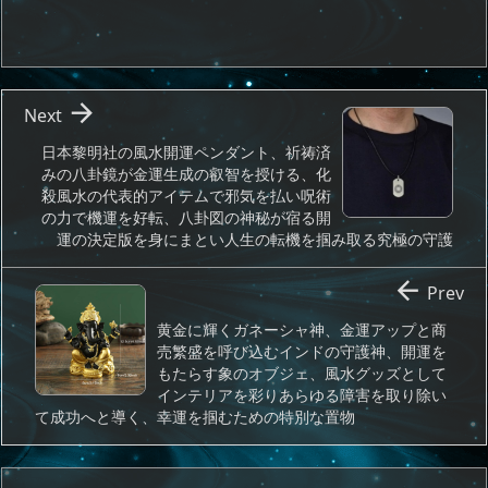

Next
日本黎明社の風水開運ペンダント、祈祷済
みの八卦鏡が金運生成の叡智を授ける、化
殺風水の代表的アイテムで邪気を払い呪術
の力で機運を好転、八卦図の神秘が宿る開
運の決定版を身にまとい人生の転機を掴み取る究極の守護

Prev
黄金に輝くガネーシャ神、金運アップと商
売繁盛を呼び込むインドの守護神、開運を
もたらす象のオブジェ、風水グッズとして
インテリアを彩りあらゆる障害を取り除い
て成功へと導く、幸運を掴むための特別な置物