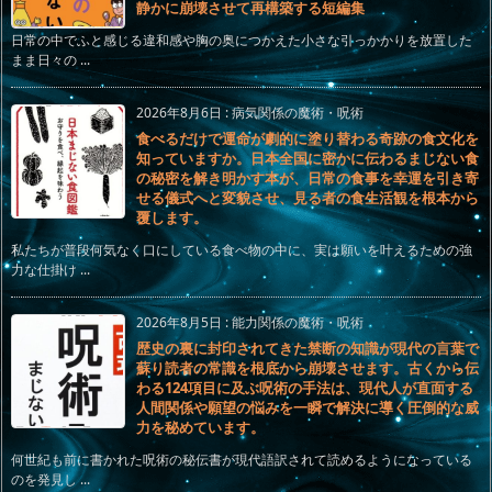
静かに崩壊させて再構築する短編集
日常の中でふと感じる違和感や胸の奥につかえた小さな引っかかりを放置した
まま日々の ...
2026年8月6日
:
病気関係の魔術・呪術
食べるだけで運命が劇的に塗り替わる奇跡の食文化を
知っていますか。日本全国に密かに伝わるまじない食
の秘密を解き明かす本が、日常の食事を幸運を引き寄
せる儀式へと変貌させ、見る者の食生活観を根本から
覆します。
私たちが普段何気なく口にしている食べ物の中に、実は願いを叶えるための強
力な仕掛け ...
2026年8月5日
:
能力関係の魔術・呪術
歴史の裏に封印されてきた禁断の知識が現代の言葉で
蘇り読者の常識を根底から崩壊させます。古くから伝
わる124項目に及ぶ呪術の手法は、現代人が直面する
人間関係や願望の悩みを一瞬で解決に導く圧倒的な威
力を秘めています。
何世紀も前に書かれた呪術の秘伝書が現代語訳されて読めるようになっている
のを発見し ...