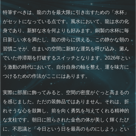
特筆すべきは、龍の力を最大限に引き出すための「水杯」
がセットになっている点です。風水において、龍は水の化
身であり、新鮮な水を何よりも好みます。銅製の水杯に毎
日新しい水を満たし、龍の傍らに供える。この静かな朝の
習慣こそが、住まいの空間に新鮮な運気を呼び込み、澱ん
でいた停滞期を打破するスイッチとなります。2026年とい
う激動の時代において、自分自身の軸を整え、運を味方に
つけるための作法がここにはあります。
実際に部屋に飾ってみると、空間の密度がぐっと高まるの
を感じました。ただの装飾品ではありません。それは、折
れそうな心を鼓舞し、前を向く勇気を与えてくれる精神的
な支柱です。朝日に照らされた金色の体が美しく輝くたび
に、不思議と「今日という日を最高のものにしよう」とい