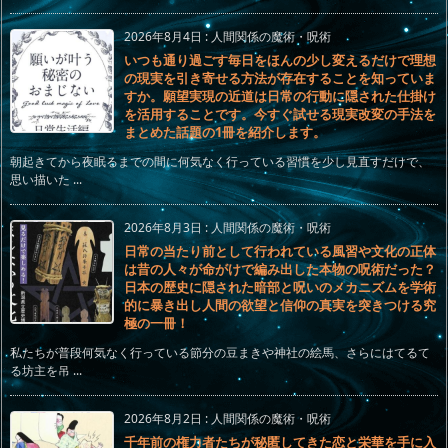
2026年8月4日
:
人間関係の魔術・呪術
いつも通り過ごす毎日をほんの少し変えるだけで理想
の現実を引き寄せる方法が存在することを知っていま
すか。願望実現の近道は日常の行動に隠された仕掛け
を活用することです。今すぐ試せる現実改変の手法を
まとめた話題の1冊を紹介します。
朝起きてから夜眠るまでの間に何気なく行っている習慣を少し見直すだけで、
思い描いた ...
2026年8月3日
:
人間関係の魔術・呪術
日常の当たり前として行われている風習や文化の正体
は昔の人々が命がけで編み出した本物の呪術だった？
日本の歴史に隠された暗部と呪いのメカニズムを学術
的に暴き出し人間の欲望と信仰の真実を突きつける究
極の一冊！
私たちが普段何気なく行っている節分の豆まきや神社の絵馬、さらにはてるて
る坊主を吊 ...
2026年8月2日
:
人間関係の魔術・呪術
千年前の権力者たちが秘匿してきた恋と栄華を手に入