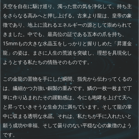
天空を自在に駆け巡り、濁った世の気を浄化して、持ち主
をさらなる高みへと押し上げる。古来より龍は、皇帝の象
徴であり、地上に流れるエネルギーの源として崇められて
きました。中でも、最高位の証である五本の爪を持ち、
15mmもの大きな水晶玉をしっかりと握りしめた「昇運金
龍」の姿は、まさに人生の荒波を突破し、理想を具現化し
ようとする私たちの情熱そのものです。
この金龍の置物を手にした瞬間、指先から伝わってくるの
は、繊細かつ力強い銅製の重みです。鱗の一枚一枚まで丁
寧に作り込まれたその躍動感は、今にも咆哮を上げて天へ
と昇っていきそうな生命力に満ちています。そして龍の掌
中に収まる透明な水晶。それは、私たちが手に入れたいと
願う成功や幸福、そして曇りのない平穏な心の象徴のよう
です。