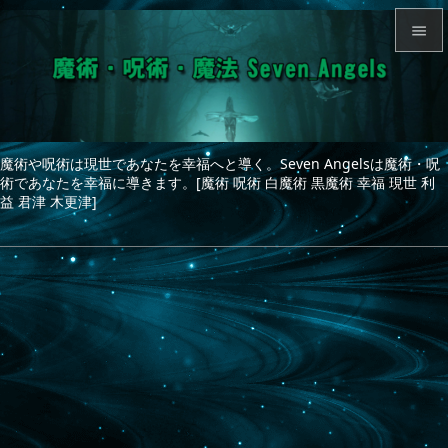


メニュ

サイド
魔術や呪術は現世であなたを幸福へと導く。Seven Angelsは魔術・呪

術であなたを幸福に導きます。[魔術 呪術 白魔術 黒魔術 幸福 現世 利
前へ
益 君津 木更津]

次へ

検索