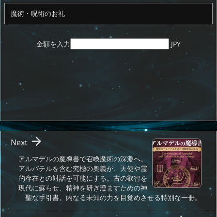
n
io
金額を入力
JPY

Next
アルマデルの魔導書で召喚魔術の深淵へ。
アルバテルを含む究極の奥義が、天使や霊
的存在との対話を可能にする。古の叡智を
現代に蘇らせ、精神を研ぎ澄ますための神
聖な手引書。内なる未知の力を目覚めさせる特別な一冊。