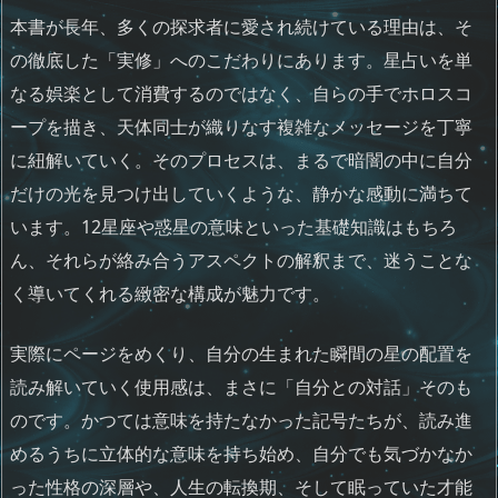
本書が長年、多くの探求者に愛され続けている理由は、そ
の徹底した「実修」へのこだわりにあります。星占いを単
なる娯楽として消費するのではなく、自らの手でホロスコ
ープを描き、天体同士が織りなす複雑なメッセージを丁寧
に紐解いていく。そのプロセスは、まるで暗闇の中に自分
だけの光を見つけ出していくような、静かな感動に満ちて
います。12星座や惑星の意味といった基礎知識はもちろ
ん、それらが絡み合うアスペクトの解釈まで、迷うことな
く導いてくれる緻密な構成が魅力です。
実際にページをめくり、自分の生まれた瞬間の星の配置を
読み解いていく使用感は、まさに「自分との対話」そのも
のです。かつては意味を持たなかった記号たちが、読み進
めるうちに立体的な意味を持ち始め、自分でも気づかなか
った性格の深層や、人生の転換期、そして眠っていた才能