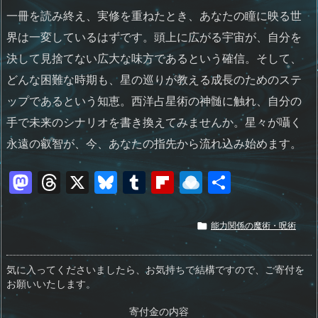
一冊を読み終え、実修を重ねたとき、あなたの瞳に映る世
界は一変しているはずです。頭上に広がる宇宙が、自分を
決して見捨てない広大な味方であるという確信。そして、
どんな困難な時期も、星の巡りが教える成長のためのステ
ップであるという知恵。西洋占星術の神髄に触れ、自分の
手で未来のシナリオを書き換えてみませんか。星々が囁く
永遠の叡智が、今、あなたの指先から流れ込み始めます。
M
T
X
Bl
T
Fl
R
共
a
h
u
u
ip
ai
有
st
re
e
m
b
n
能力関係の魔術・呪術

o
a
sk
bl
o
d
d
d
y
r
ar
ro
気に入ってくださいましたら、お気持ちで結構ですので、ご寄付を
お願いいたします。
o
s
d
p.
寄付金の内容