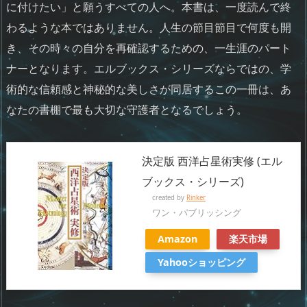
に付けたい」と願うすべての人へ。本書は、一度読んで終
わるような本ではありません。人生の節目節目で何度も開
き、その時々の自分を再確認するための、一生涯のパート
ナーとなります。エルブックス・シリーズならではの、学
術的な信頼感と神秘的な美しさが同居するこの一冊は、あ
なたの書棚で最も大切な守護者となるでしょう。
決定版 西洋占星術実修 (エル
ブックス・シリーズ)
created by
Rinker
ワン・パブリッシング
Amazon
楽天市場
Yahooショッピング