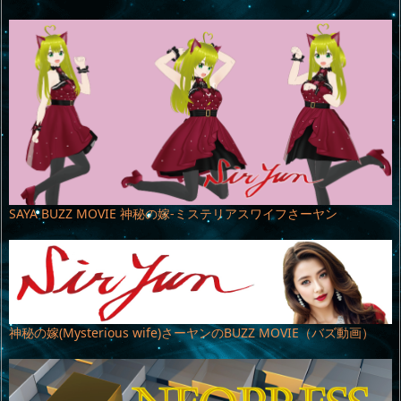
SAYA BUZZ MOVIE 神秘の嫁-ミステリアスワイフさーヤン
神秘の嫁(Mysterious wife)さーヤンのBUZZ MOVIE（バズ動画）