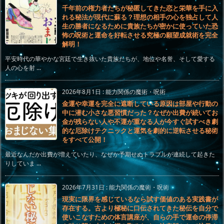
千年前の権力者たちが秘匿してきた恋と栄華を手に入
れる秘法が現代に蘇る？理想の相手の心を独占して人
生の勝者になるために貴族たちが密かに使っていた恐
怖の呪術と運命を好転させる究極の願望成就術を完全
解明！
平安時代の華やかな宮廷で生き抜いた貴族たちが、地位や名誉、そして愛する
人の心を射 ...
2026年8月1日
:
能力関係の魔術・呪術
金運や幸運を完全に遮断している原因は部屋や行動の
中に潜む小さな悪習慣だった？なぜか出費が続いてお
金が残らない人や不運が重なる人が今すぐ試すべき劇
的な厄除けテクニックと運気を劇的に逆転させる秘術
をすべて公開！
最近なんだか出費が増えていたり、なぜか予期せぬトラブルが連続して起きた
りしていま ...
2026年7月31日
:
能力関係の魔術・呪術
現実に限界を感じているなら試す価値のある実践書が
存在する。古より極秘に口伝されてきた秘伝を自分で
使いこなすための体言講座が、自らの手で運命の停滞