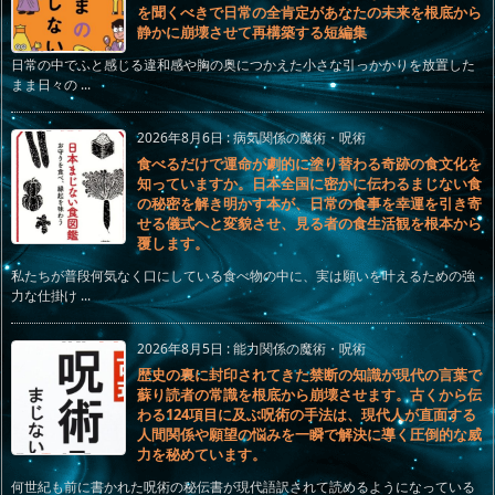
を聞くべきで日常の全肯定があなたの未来を根底から
静かに崩壊させて再構築する短編集
日常の中でふと感じる違和感や胸の奥につかえた小さな引っかかりを放置した
まま日々の ...
2026年8月6日
:
病気関係の魔術・呪術
食べるだけで運命が劇的に塗り替わる奇跡の食文化を
知っていますか。日本全国に密かに伝わるまじない食
の秘密を解き明かす本が、日常の食事を幸運を引き寄
せる儀式へと変貌させ、見る者の食生活観を根本から
覆します。
私たちが普段何気なく口にしている食べ物の中に、実は願いを叶えるための強
力な仕掛け ...
2026年8月5日
:
能力関係の魔術・呪術
歴史の裏に封印されてきた禁断の知識が現代の言葉で
蘇り読者の常識を根底から崩壊させます。古くから伝
わる124項目に及ぶ呪術の手法は、現代人が直面する
人間関係や願望の悩みを一瞬で解決に導く圧倒的な威
力を秘めています。
何世紀も前に書かれた呪術の秘伝書が現代語訳されて読めるようになっている