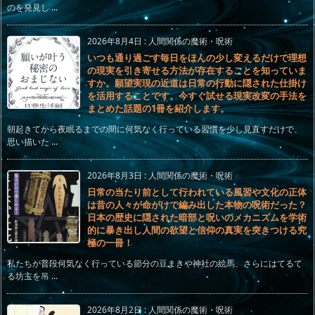
のを発見し ...
2026年8月4日
:
人間関係の魔術・呪術
いつも通り過ごす毎日をほんの少し変えるだけで理想
の現実を引き寄せる方法が存在することを知っていま
すか。願望実現の近道は日常の行動に隠された仕掛け
を活用することです。今すぐ試せる現実改変の手法を
まとめた話題の1冊を紹介します。
朝起きてから夜眠るまでの間に何気なく行っている習慣を少し見直すだけで、
思い描いた ...
2026年8月3日
:
人間関係の魔術・呪術
日常の当たり前として行われている風習や文化の正体
は昔の人々が命がけで編み出した本物の呪術だった？
日本の歴史に隠された暗部と呪いのメカニズムを学術
的に暴き出し人間の欲望と信仰の真実を突きつける究
極の一冊！
私たちが普段何気なく行っている節分の豆まきや神社の絵馬、さらにはてるて
る坊主を吊 ...
2026年8月2日
:
人間関係の魔術・呪術