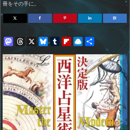
冊をその手に。
B!
M
T
X
Bl
T
Fl
R
共
a
h
u
u
ip
ai
有
st
re
e
m
b
n
o
a
sk
bl
o
d
d
d
y
r
ar
ro
o
s
d
p.
n
io