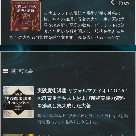

Prev
古代エジプトの魔法と魔術が導く神秘の
旅。神々の加護と呪文の力で、生と死の境
界を読み解く至高の叡智。ピラミッドに刻
まれた願いを解き明かし、現代を生きるあ
なたの内なる可能性を呼び覚ます、魂を震わせる一冊です。
関連記事

実践魔術講座 リフォルマティオ I∴O∴S∴
の教育用テキストおよび魔術実践の資料
を渉猟し集大成した大著
英国の魔術結社「黄金の夜明け」団の流れを汲む魔
術集団はひろく世界中に存在する。 ...