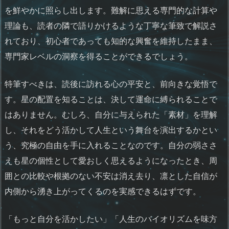
を鮮やかに照らし出します。難解に思える専門的な計算や
理論も、読者の隣で語りかけるような丁寧な筆致で解説さ
れており、初心者であっても知的な興奮を維持したまま、
専門家レベルの洞察を得ることができるでしょう。
特筆すべきは、読後に訪れる心の平安と、前向きな覚悟で
す。星の配置を知ることは、決して運命に縛られることで
はありません。むしろ、自分に与えられた「素材」を理解
し、それをどう活かして人生という舞台を演出するかとい
う、究極の自由を手に入れることなのです。自分の弱ささ
えも星の個性として愛おしく思えるようになったとき、周
囲との比較や根拠のない不安は消え去り、凛とした自信が
内側から湧き上がってくるのを実感できるはずです。
「もっと自分を活かしたい」「人生のバイオリズムを味方