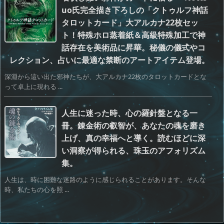
uo氏完全描き下ろしの「クトゥルフ神話
タロットカード」大アルカナ22枚セッ
ト！特殊ホロ蒸着紙＆高級特殊加工で神
話存在を美術品に昇華。秘儀の儀式やコ
レクション、占いに最適な禁断のアートアイテム登場。
深淵から這い出た邪神たちが、大アルカナ22枚のタロットカードとな
って卓上に現れる ...
人生に迷った時、心の羅針盤となる一
冊。錬金術の叡智が、あなたの魂を磨き
上げ、真の幸福へと導く。読むほどに深
い洞察が得られる、珠玉のアフォリズム
集。
人生は、時に困難な迷路のように感じられることがあります。そんな
時、私たちの心を照 ...