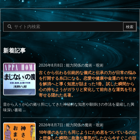
新着記事
2026年8月8日
:
能力関係の魔術・呪術
古くから伝わる伝統的な儀式と伝承の力が日常の悩み
を打開する糸口になる。恋愛や健康や金運のモヤモヤ
を解消へと導く知恵が詰まった1冊。試した瞬間から
心の持ちようがガラリと変化して前向きな運気を引き
寄せる隠れた名著。
昔から人々が心の拠り所にしてきた神秘的な知恵や願掛けの作法を凝縮した興
味深い書籍 ...
2026年8月7日
:
能力関係の魔術・呪術
10年後のあなたも同じようにため息をついているのか
と想像した瞬間に急激な寒気がしたなら今すぐこの話