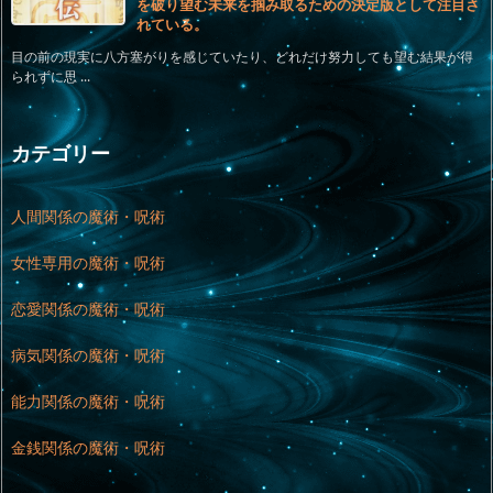
を破り望む未来を掴み取るための決定版として注目さ
れている。
目の前の現実に八方塞がりを感じていたり、どれだけ努力しても望む結果が得
られずに思 ...
カテゴリー
人間関係の魔術・呪術
女性専用の魔術・呪術
恋愛関係の魔術・呪術
病気関係の魔術・呪術
能力関係の魔術・呪術
金銭関係の魔術・呪術