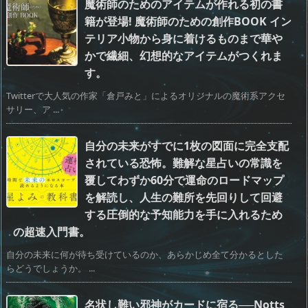
魔術師のためのアイテムが作れる初の書
籍が登場! 魔術師のための創作BOOK イン
テリア小物から身に着けるものまで華や
かで繊細、幻想的なアイテムがつくれま
す。
Twitterで大人気の作家「倉戸みと」によるオリジナルの魔術系アクセ
サリー、ア ...
自分の未来がすでに1枚の図面に完全支配
されている恐怖。難解な星占いの常識を
覆してわずか60分で運命のロードマップ
を解読し、人生の難所を先回りして回避
する圧倒的な予知能力を手に入れるため
の超速入門書。
自分の未来に何が待ち受けているのか、あらかじめ全て分かるとした
らどうでしょうか。 ...
名状し難い邪神がカードに宿る──Notts