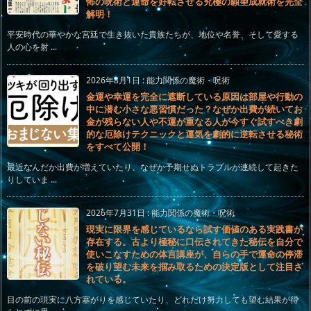
怖の呪術と運命を好転させる究極の願望成就術を完全
解明！
平安時代の華やかな宮廷で生き抜いた貴族たちが、地位や名誉、そして愛する
人の心を射 ...
2026年8月1日
:
能力関係の魔術・呪術
金運や幸運を完全に遮断している原因は部屋や行動の
中に潜む小さな悪習慣だった？なぜか出費が続いてお
金が残らない人や不運が重なる人が今すぐ試すべき劇
的な厄除けテクニックと運気を劇的に逆転させる秘術
をすべて公開！
最近なんだか出費が増えていたり、なぜか予期せぬトラブルが連続して起きた
りしていま ...
2026年7月31日
:
能力関係の魔術・呪術
現実に限界を感じているなら試す価値のある実践書が
存在する。古より極秘に口伝されてきた秘伝を自分で
使いこなすための体言講座が、自らの手で運命の停滞
を破り望む未来を掴み取るための決定版として注目さ
れている。
目の前の現実に八方塞がりを感じていたり、どれだけ努力しても望む結果が得