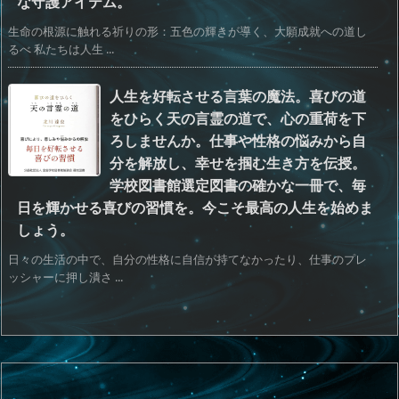
な守護アイテム。
生命の根源に触れる祈りの形：五色の輝きが導く、大願成就への道し
るべ 私たちは人生 ...
人生を好転させる言葉の魔法。喜びの道
をひらく天の言霊の道で、心の重荷を下
ろしませんか。仕事や性格の悩みから自
分を解放し、幸せを掴む生き方を伝授。
学校図書館選定図書の確かな一冊で、毎
日を輝かせる喜びの習慣を。今こそ最高の人生を始めま
しょう。
日々の生活の中で、自分の性格に自信が持てなかったり、仕事のプレ
ッシャーに押し潰さ ...