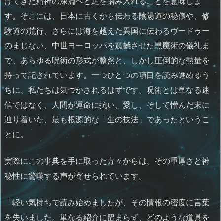
げてきた精神の深淵へと足を踏み入れることを意味しま
す。そこには、日本に古くから伝わる陰陽道の秘儀や、修
験道の荒行、さらには海を越えた異国に伝わるヴードゥー
のまじない、中世ヨーロッパを震撼させた黒魔術の儀礼ま
で、あらゆる呪術の形式が整然と、しかし圧倒的な熱量を
持って記されています。一つひとつの項目を読み進めるう
ちに、私たちは気づかされるはずです。呪術とは単なる迷
信ではなく、人間が運命に抗い、愛し、そして憎んだ末に
辿り着いた、最も根源的な「生の技法」であったというこ
とに。
実際にこの事典を手に取った方々からは、その重厚さと神
秘性に驚嘆する声が寄せられています。
「軽い気持ちで読み始めましたが、その情報の密度に言葉
を失いました。単なる紹介に留まらず、どのような道具を