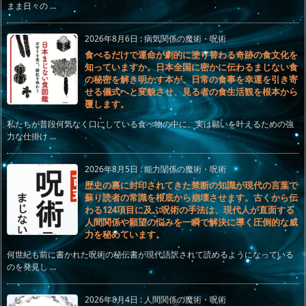
まま日々の ...
2026年8月6日
:
病気関係の魔術・呪術
食べるだけで運命が劇的に塗り替わる奇跡の食文化を
知っていますか。日本全国に密かに伝わるまじない食
の秘密を解き明かす本が、日常の食事を幸運を引き寄
せる儀式へと変貌させ、見る者の食生活観を根本から
覆します。
私たちが普段何気なく口にしている食べ物の中に、実は願いを叶えるための強
力な仕掛け ...
2026年8月5日
:
能力関係の魔術・呪術
歴史の裏に封印されてきた禁断の知識が現代の言葉で
蘇り読者の常識を根底から崩壊させます。古くから伝
わる124項目に及ぶ呪術の手法は、現代人が直面する
人間関係や願望の悩みを一瞬で解決に導く圧倒的な威
力を秘めています。
何世紀も前に書かれた呪術の秘伝書が現代語訳されて読めるようになっている
のを発見し ...
2026年8月4日
:
人間関係の魔術・呪術