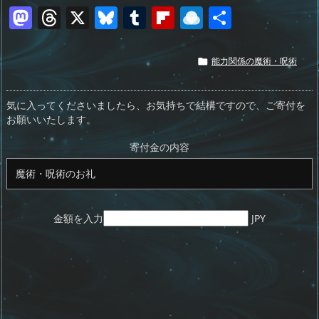
M
T
X
Bl
T
Fl
R
共
a
h
u
u
ip
ai
有
st
re
e
m
b
n
能力関係の魔術・呪術

o
a
sk
bl
o
d
d
d
y
r
ar
ro
気に入ってくださいましたら、お気持ちで結構ですので、ご寄付を
お願いいたします。
o
s
d
p.
n
io
寄付金の内容
金額を入力
JPY