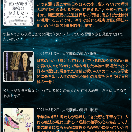
いつも通り過ごす毎日をほんの少し変えるだけで理想
の現実を引き寄せる方法が存在することを知っていま
すか。願望実現の近道は日常の行動に隠された仕掛け
を活用することです。今すぐ試せる現実改変の手法を
まとめた話題の1冊を紹介します。
朝起きてから夜眠るまでの間に何気なく行っている習慣を少し見直すだけで、
思い描いた ...
2026年8月3日
:
人間関係の魔術・呪術
日常の当たり前として行われている風習や文化の正体
は昔の人々が命がけで編み出した本物の呪術だった？
日本の歴史に隠された暗部と呪いのメカニズムを学術
的に暴き出し人間の欲望と信仰の真実を突きつける究
極の一冊！
私たちが普段何気なく行っている節分の豆まきや神社の絵馬、さらにはてるて
る坊主を吊 ...
2026年8月2日
:
人間関係の魔術・呪術
千年前の権力者たちが秘匿してきた恋と栄華を手に入
れる秘法が現代に蘇る？理想の相手の心を独占して人
生の勝者になるために貴族たちが密かに使っていた恐