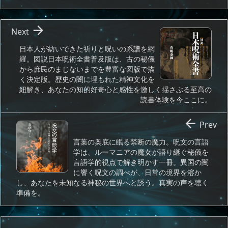

Next
日本人が紡いできた祈りと呪いの系譜を網
羅。図説日本呪術全書普及版は、古の秘儀
から庶民のまじないまでを豊富な図版で描
く決定版。歴史の闇に埋もれた精神文化を
紐解き、あなたの知的好奇心と感性を激しく揺さぶる至高の
読書体験を今ここに。

Prev
言葉の奥底に眠る禁断の魔力。呪文の言語
学は、ルーマニアの魔女が語り継ぐ秘儀を
言語学的視点で解き明かす一冊。異国の闇
に響く呪文の調べが、日常の境界を溶か
し、あなたを未知なる神秘の世界へと誘う。真実の声を聴く
準備を。