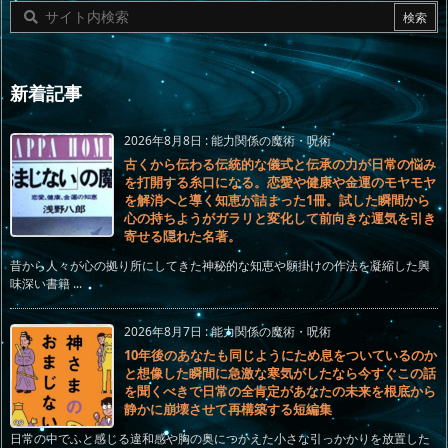
新着記事
2026年8月8日
:
能力関係の魔術・呪術
古くから伝わる伝統的な儀式と伝承の力が日常の悩み
を打開する糸口になる。恋愛や健康や金運のモヤモヤ
を解消へと導く知恵が詰まった1冊。試した瞬間から
心の持ちようがガラリと変化して前向きな運気を引き
寄せる隠れた名著。
昔から人々が心の拠り所にしてきた神秘的な知恵や願掛けの作法を凝縮した興
味深い書籍 ...
2026年8月7日
:
能力関係の魔術・呪術
10年後のあなたも同じようにため息をついているのか
と想像した瞬間に急激な寒気がしたなら今すぐこの話
を聞くべきで日常の全肯定があなたの未来を根底から
静かに崩壊させて再構築する短編集
日常の中でふと感じる違和感や胸の奥につかえた小さな引っかかりを放置した