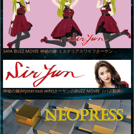
SAYA BUZZ MOVIE 神秘の嫁-ミステリアスワイフさーヤン
神秘の嫁(Mysterious wife)さーヤンのBUZZ MOVIE（バズ動画）