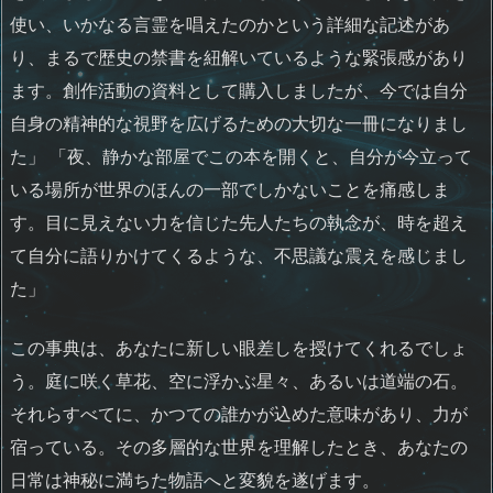
使い、いかなる言霊を唱えたのかという詳細な記述があ
り、まるで歴史の禁書を紐解いているような緊張感があり
ます。創作活動の資料として購入しましたが、今では自分
自身の精神的な視野を広げるための大切な一冊になりまし
た」 「夜、静かな部屋でこの本を開くと、自分が今立って
いる場所が世界のほんの一部でしかないことを痛感しま
す。目に見えない力を信じた先人たちの執念が、時を超え
て自分に語りかけてくるような、不思議な震えを感じまし
た」
この事典は、あなたに新しい眼差しを授けてくれるでしょ
う。庭に咲く草花、空に浮かぶ星々、あるいは道端の石。
それらすべてに、かつての誰かが込めた意味があり、力が
宿っている。その多層的な世界を理解したとき、あなたの
日常は神秘に満ちた物語へと変貌を遂げます。