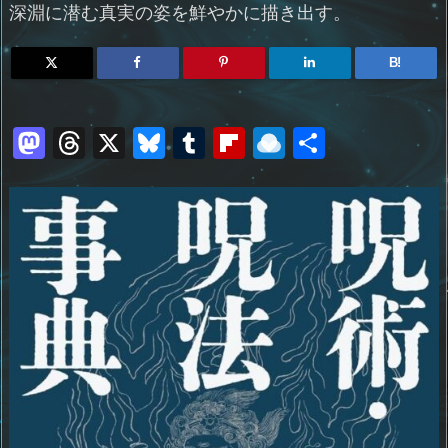
深淵に潜む真実の姿を鮮やかに描き出す。
B!
M
T
X
Bl
T
Fl
R
共
a
h
u
u
ip
ai
有
st
re
e
m
b
n
o
a
sk
bl
o
d
d
d
y
r
ar
ro
o
s
d
p.
n
io