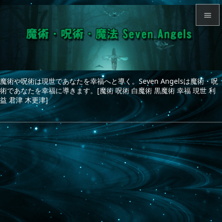


メニュ

サイド
魔術や呪術は現世であなたを幸福へと導く。Seven Angelsは魔術・呪

術であなたを幸福に導きます。[魔術 呪術 白魔術 黒魔術 幸福 現世 利
前へ
益 君津 木更津]

次へ

検索