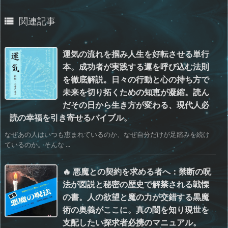
関連記事

運気の流れを掴み人生を好転させる単行
本。成功者が実践する運を呼び込む法則
を徹底解説。日々の行動と心の持ち方で
未来を切り拓くための知恵が凝縮。読ん
だその日から生き方が変わる、現代人必
読の幸福を引き寄せるバイブル。
なぜあの人はいつも恵まれているのか、なぜ自分だけが足踏みを続け
ているのか。そんな ...
🔥 悪魔との契約を求める者へ：禁断の呪
法が図説と秘密の歴史で解禁される戦慄
の書。人の欲望と魔の力が交錯する黒魔
術の奥義がここに。真の闇を知り現世を
支配したい探求者必携のマニュアル。