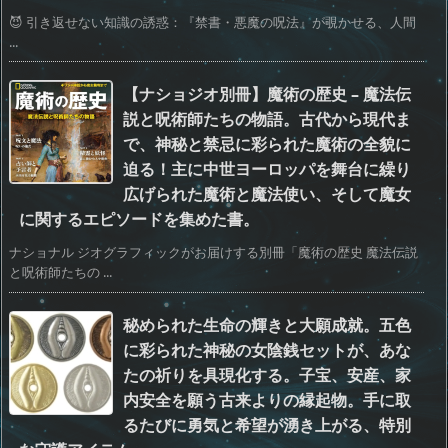
😈 引き返せない知識の誘惑：『禁書・悪魔の呪法』が覗かせる、人間
...
【ナショジオ別冊】魔術の歴史 – 魔法伝
説と呪術師たちの物語。古代から現代ま
で、神秘と禁忌に彩られた魔術の全貌に
迫る！主に中世ヨーロッパを舞台に繰り
広げられた魔術と魔法使い、そして魔女
に関するエピソードを集めた書。
ナショナル ジオグラフィックがお届けする別冊「魔術の歴史 魔法伝説
と呪術師たちの ...
秘められた生命の輝きと大願成就。五色
に彩られた神秘の女陰銭セットが、あな
たの祈りを具現化する。子宝、安産、家
内安全を願う古来よりの縁起物。手に取
るたびに勇気と希望が湧き上がる、特別