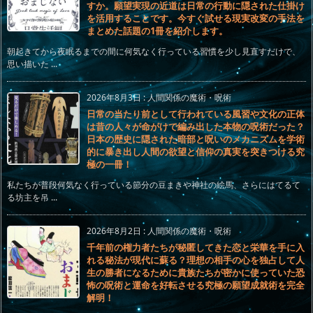
すか。願望実現の近道は日常の行動に隠された仕掛け
を活用することです。今すぐ試せる現実改変の手法を
まとめた話題の1冊を紹介します。
朝起きてから夜眠るまでの間に何気なく行っている習慣を少し見直すだけで、
思い描いた ...
2026年8月3日
:
人間関係の魔術・呪術
日常の当たり前として行われている風習や文化の正体
は昔の人々が命がけで編み出した本物の呪術だった？
日本の歴史に隠された暗部と呪いのメカニズムを学術
的に暴き出し人間の欲望と信仰の真実を突きつける究
極の一冊！
私たちが普段何気なく行っている節分の豆まきや神社の絵馬、さらにはてるて
る坊主を吊 ...
2026年8月2日
:
人間関係の魔術・呪術
千年前の権力者たちが秘匿してきた恋と栄華を手に入
れる秘法が現代に蘇る？理想の相手の心を独占して人
生の勝者になるために貴族たちが密かに使っていた恐
怖の呪術と運命を好転させる究極の願望成就術を完全
解明！