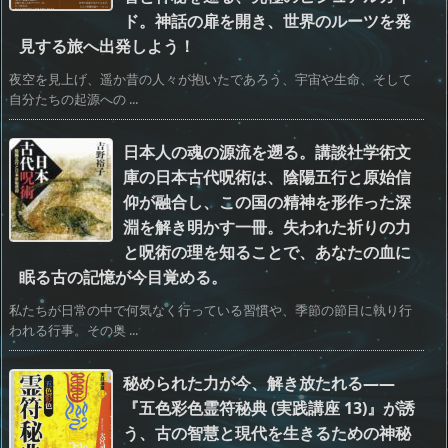
ド。神話の扉を開き、世界のルーツを発
見する旅へ出発しよう！
夜空を見上げ、遥か昔の人々が抱いたであろう、宇宙や生命、そして
自分たちの起源への ...
日本人の魂の源流を遡る。講談社学術文
庫の日本古代呪術は、陰陽五行と原始信
仰が融合し、この国の精神を形作った深
淵を解き明かす一冊。失われた祈りの力
と呪術の理を知ることで、あなたの血に
眠る古の記憶が今目覚める。
私たちが日常の中で何気なく行っている習慣や、季節の節目に執り行
われる行事。その奥 ...
秘められた力が今、解き放たれる――
『五色彩色霊符秘典 (実践講座 13)』が誘
う、古の智慧と現代を生きるための神秘