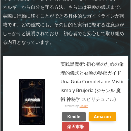
ネルギーから自分を守る方法、さらには召喚の儀式まで、
実際に行動に移すことができる具体的なガイドラインが満
載です。どの儀式にも、その目的と実行に際する注意点が
しっかりと説明されており、初心者でも安心して取り組め
る内容となっています。
実践黒魔術: 初心者のための倫
理的儀式と召喚の秘密ガイド
Una Guía Completa de Mistic
ismo y Brujería (ジャンル 魔
術 神秘学 スピリチュアル)
created by
Rinker
Kindle
Amazon
楽天市場