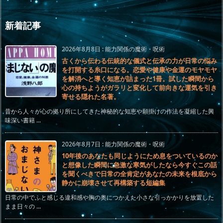
新着記事
2026年8月8日
:
能力関係の魔術・呪術
古くから伝わる伝統的な儀式と伝承の力が日常の悩み
を打開する糸口になる。恋愛や健康や金運のモヤモヤ
を解消へと導く知恵が詰まった1冊。試した瞬間から
心の持ちようがガラリと変化して前向きな運気を引き
寄せる隠れた名著。
昔から人々が心の拠り所にしてきた神秘的な知恵や願掛けの作法を凝縮した興
味深い書籍 ...
2026年8月7日
:
能力関係の魔術・呪術
10年後のあなたも同じようにため息をついているのか
と想像した瞬間に急激な寒気がしたなら今すぐこの話
を聞くべきで日常の全肯定があなたの未来を根底から
静かに崩壊させて再構築する短編集
日常の中でふと感じる違和感や胸の奥につかえた小さな引っかかりを放置した
まま日々の ...