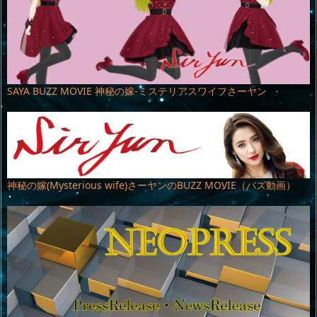
SAYA BUZZ MOVIE 神秘の嫁-ミステリアスワイフさーヤン
神秘の嫁(Mysterious wife)さーヤンのBUZZ MOVIE（バズ動画）