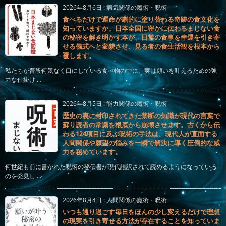
2026年8月6日
:
病気関係の魔術・呪術
食べるだけで運命が劇的に塗り替わる奇跡の食文化を
知っていますか。日本全国に密かに伝わるまじない食
の秘密を解き明かす本が、日常の食事を幸運を引き寄
せる儀式へと変貌させ、見る者の食生活観を根本から
覆します。
私たちが普段何気なく口にしている食べ物の中に、実は願いを叶えるための強
力な仕掛け ...
2026年8月5日
:
能力関係の魔術・呪術
歴史の裏に封印されてきた禁断の知識が現代の言葉で
蘇り読者の常識を根底から崩壊させます。古くから伝
わる124項目に及ぶ呪術の手法は、現代人が直面する
人間関係や願望の悩みを一瞬で解決に導く圧倒的な威
力を秘めています。
何世紀も前に書かれた呪術の秘伝書が現代語訳されて読めるようになっている
のを発見し ...
2026年8月4日
:
人間関係の魔術・呪術
いつも通り過ごす毎日をほんの少し変えるだけで理想
の現実を引き寄せる方法が存在することを知っていま