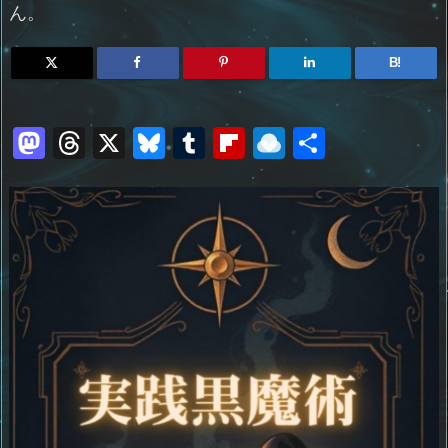
ん。
B!
M
T
X
Bl
T
Fl
R
共
a
h
u
u
ip
ai
有
st
re
e
m
b
n
o
a
sk
bl
o
d
d
d
y
r
ar
ro
o
s
d
p.
n
io