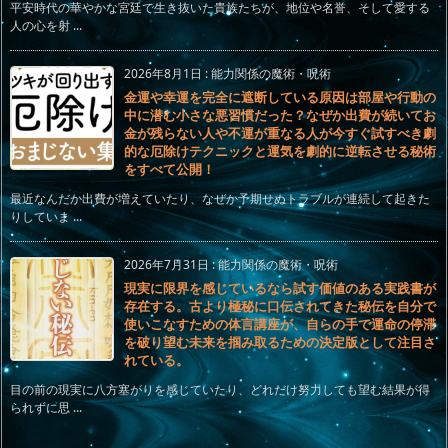
平安時代の華やかな宮廷で生き抜いた貴族たちが、地位や名誉、そして愛する
人の心を射 ...
2026年8月1日
:
能力関係の魔術・呪術
金運や幸運を完全に遮断している原因は部屋や行動の
中に潜む小さな悪習慣だった？なぜか出費が続いてお
金が残らない人や不運が重なる人が今すぐ試すべき劇
的な厄除けテクニックと運気を劇的に逆転させる秘術
をすべて公開！
最近なんだか出費が増えていたり、なぜか予期せぬトラブルが連続して起きた
りしていま ...
2026年7月31日
:
能力関係の魔術・呪術
現実に限界を感じているなら試す価値のある実践書が
存在する。古より極秘に口伝されてきた秘伝を自分で
使いこなすための体言講座が、自らの手で運命の停滞
を破り望む未来を掴み取るための決定版として注目さ
れている。
目の前の現実に八方塞がりを感じていたり、どれだけ努力しても望む結果が得
られずに思 ...