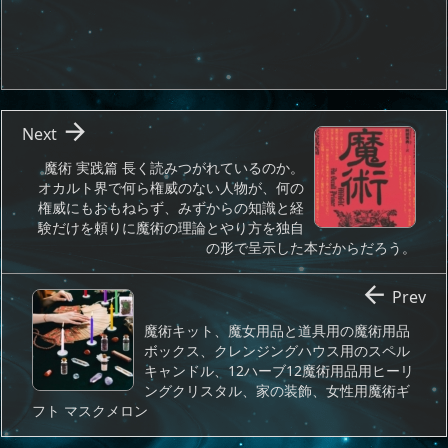

Next
魔術 実践篇 長く読みつがれているのか。
オカルト界で何ら権威のない人物が、何の
権威にもおもねらず、みずからの知識と経
験だけを頼りに魔術の理論とやり方を独自
の形で呈示した本だからだろう。

Prev
魔術キット、魔女用品と道具用の魔術用品
ボックス、クレンジングハウス用のスペル
キャンドル、12ハーブ12魔術用品用ヒーリ
ングクリスタル、家の装飾、女性用魔術ギ
フト マスクメロン