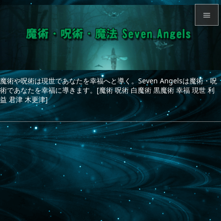


メニュ

サイド
魔術や呪術は現世であなたを幸福へと導く。Seven Angelsは魔術・呪

術であなたを幸福に導きます。[魔術 呪術 白魔術 黒魔術 幸福 現世 利
前へ
益 君津 木更津]

次へ

検索