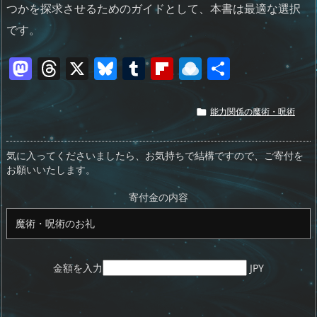
つかを探求させるためのガイドとして、本書は最適な選択
です。
M
T
X
Bl
T
Fl
R
共
a
h
u
u
ip
ai
有
st
re
e
m
b
n
能力関係の魔術・呪術

o
a
sk
bl
o
d
d
d
y
r
ar
ro
気に入ってくださいましたら、お気持ちで結構ですので、ご寄付を
お願いいたします。
o
s
d
p.
n
io
寄付金の内容
金額を入力
JPY