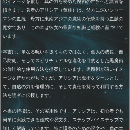
のイメージを覆し、真の力を秘めた魔術の世界へと読者を
招きます。著者のアリシア（董佳）は、父方に深いシャー
マンの血統、母方に東南アジアの魔術の伝統を持つ血脈の
魔女であり、この本は彼女の豊富な知識と経験に基づいて
います。
本書は、単なる呪いを扱うものではなく、個人の成長、自
己防衛、そしてスピリチュアルな進化を目的とした黒魔術
の倫理的な使用方法を提案しています。黒魔術が暗いイメ
ージを持たれがちですが、アリシアは魔術をツールとし
て、自然の力を倫理的に、そして責任を持って利用する方
法を読者に伝授します。
本書の特徴は、その実用性です。アリシアは、初心者でも
簡単に実践できる儀式や呪文を、ステップバイステップで
詳しく解説しています。特に護身のための呪文や、負のエ