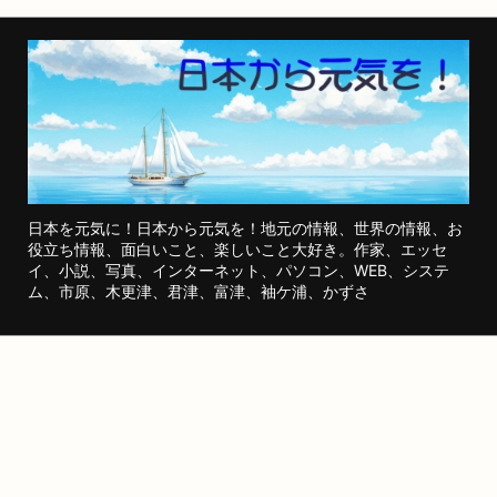
日本を元気に！日本から元気を！地元の情報、世界の情報、お
役立ち情報、面白いこと、楽しいこと大好き。作家、エッセ
イ、小説、写真、インターネット、パソコン、WEB、システ
ム、市原、木更津、君津、富津、袖ケ浦、かずさ