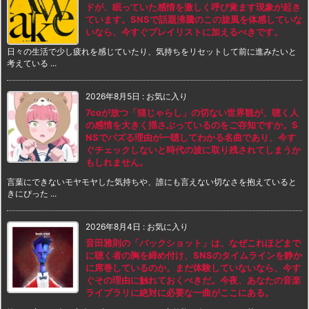
ドが、眠っていた感情を激しく呼び覚ます現象が起き
ています。SNSで話題沸騰のこの旋風を体感していな
いなら、今すぐプレイリストに加えるべきです。
日々の生活で少し疲れを感じていたり、気持ちをリセットして前に進みたいと
考えている ...
2026年8月5日
:
お気に入り
7coが放つ「猫じゃらし」の切ない世界観が、聴く人
の感情を大きく揺さぶっているのをご存知ですか。S
NSでバズる理由が一聴してわかる名曲であり、今す
ぐチェックしないと時代の波に取り残されてしまうか
もしれません。
言葉にできないモヤモヤした気持ちや、誰にも言えない切なさを抱えていると
きにぴった ...
2026年8月4日
:
お気に入り
音田雅則の「バックショット」は、なぜこれほどまで
に聴く者の胸を締め付け、SNSのタイムラインを静か
に席巻しているのか。まだ体験していないなら、今す
ぐその理由に触れておくべきだ。今夜、あなたの音楽
ライブラリに絶対に必要な一曲がここにある。