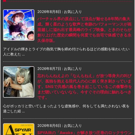
2026年8月8日
:
お気に入り
バーチャル界の原点にして頂点が魅せる8年間の集大
成。輝く星のような歌声と奇跡のパフォーマンスが画
面越しに溢れ出す最高峰のライブ映像。ときのそらが
創り上げた歴史の瞬間を何度でも自宅で体感できる永
久保存版。
アイドルの輝きとライブの熱気で胸を締め付けられるほどの感動を味わいたい
人に教えた ...
2026年8月7日
:
お気に入り
忘れらんねえよの「なんもねえ」が放つ等身大の叫び
が、孤独を抱える現代人の心に鋭く突き刺さっていま
す。SNSで共感の嵐を巻き起こしているこの衝撃作を
まだ聴いていないなら、今すぐその理由に触れるべき
です。
心がポッカリと空いてしまったような虚無感や、何をしても満たされない夜を
過ごした経 ...
2026年8月6日
:
お気に入り
SPYAIRの「Awake」が解き放つ圧巻のロックサウン