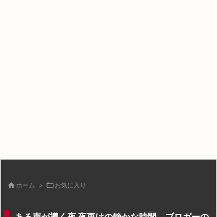

ホーム
>

お気に入り
ある声が導く夜 夜更けの静かな時間、ブロガーの