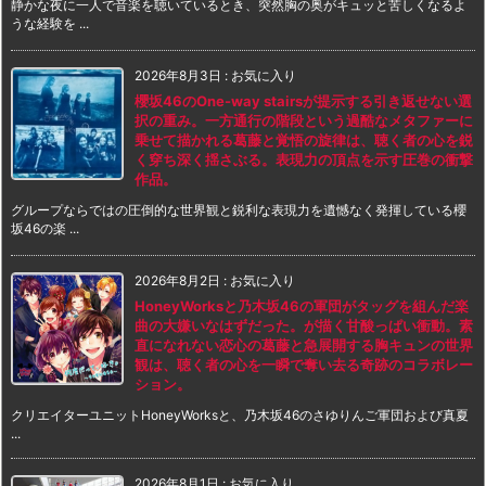
静かな夜に一人で音楽を聴いているとき、突然胸の奥がキュッと苦しくなるよ
うな経験を ...
2026年8月3日
:
お気に入り
櫻坂46のOne-way stairsが提示する引き返せない選
択の重み。一方通行の階段という過酷なメタファーに
乗せて描かれる葛藤と覚悟の旋律は、聴く者の心を鋭
く穿ち深く揺さぶる。表現力の頂点を示す圧巻の衝撃
作品。
グループならではの圧倒的な世界観と鋭利な表現力を遺憾なく発揮している櫻
坂46の楽 ...
2026年8月2日
:
お気に入り
HoneyWorksと乃木坂46の軍団がタッグを組んだ楽
曲の大嫌いなはずだった。が描く甘酸っぱい衝動。素
直になれない恋心の葛藤と急展開する胸キュンの世界
観は、聴く者の心を一瞬で奪い去る奇跡のコラボレー
ション。
クリエイターユニットHoneyWorksと、乃木坂46のさゆりんご軍団および真夏
...
2026年8月1日
:
お気に入り