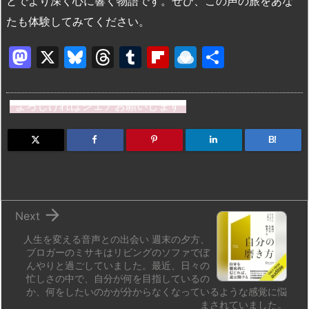
とでより深く心に響く物語です。ぜひ、この声の旅をあな
たも体験してみてください。
M
X
Bl
T
T
Fl
R
共
a
u
hr
u
ip
ai
有
st
e
e
m
b
n
よろしければシェアお願いします
o
s
a
bl
o
dr
d
k
d
r
ar
o
B!
o
y
s
d
p.
n
io

Next
人生を変える音声との出会い 週末の夕方、
ブロガーのミサキはリビングのソファでぼ
んやりと過ごしていました。最近、日々の
忙しさの中で、自分が何を目指しているの
か、何をしたいのかが分からなくなっているような感覚に悩
まされていました。