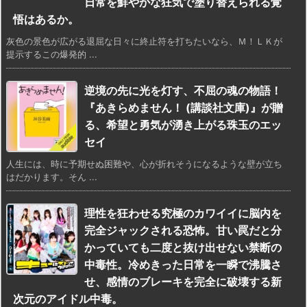
日常を鮮やかな狂気で塗り替えられる覚
悟はあるか。
灰色の景色が広がる退屈な日々に終止符を打ちたいなら、Ｍ！ＬＫが
提示するこの爆発的 ...
逆境の先に光を灯す、不屈の魂の物語！
『あきらめません！ (講談社文庫)』が贈
る、希望と勇気が湧き上がる珠玉のエッ
セイ
人生には、時に予期せぬ困難や、心が折れそうになるような壁が立ち
はだかります。そん ...
理性を狂わせる究極のカワイイに脳内を
完全ジャックされる恐怖。甘い罠だと分
かっていても二度と抜け出せない禁断の
中毒性。冷めきった日常を一瞬で沸騰さ
せ、感情のブレーキを完全に破壊する新
次元のアイドル中毒。