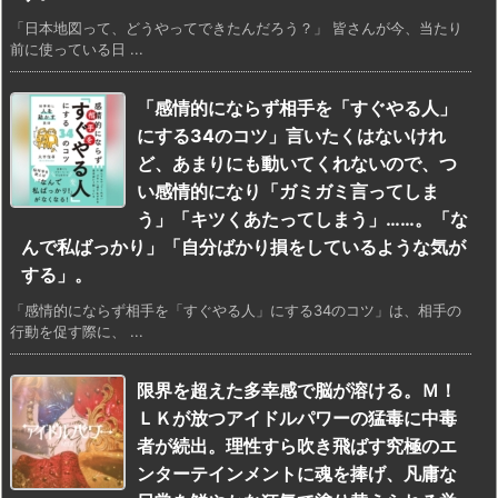
「日本地図って、どうやってできたんだろう？」 皆さんが今、当たり
前に使っている日 ...
「感情的にならず相手を「すぐやる人」
にする34のコツ」言いたくはないけれ
ど、あまりにも動いてくれないので、つ
い感情的になり「ガミガミ言ってしま
う」「キツくあたってしまう」……。「な
んで私ばっかり」「自分ばかり損をしているような気が
する」。
「感情的にならず相手を「すぐやる人」にする34のコツ」は、相手の
行動を促す際に、 ...
限界を超えた多幸感で脳が溶ける。Ｍ！
ＬＫが放つアイドルパワーの猛毒に中毒
者が続出。理性すら吹き飛ばす究極のエ
ンターテインメントに魂を捧げ、凡庸な