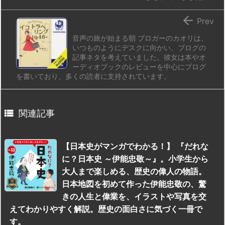

Prev
音声の旅が始まる朝 ブロガーのカオリは、
いつものようにデスクに向かい、ブログの
記事ネタを考えていました。彼女は本やオ
ーディオブックのレビューを中心にブログ
を書いており、多くの読者に支持されています。

関連記事
【日本史がマンガでわかる！】 『だれな
に？日本史 ～伊能忠敬～』。小学生から
大人まで楽しめる、歴史の偉人の物語。
日本地図を初めて作った伊能忠敬の、驚
きの人生と偉業を、イラストや写真を交
えてわかりやすく解説。歴史の面白さに気づく一冊で
す。