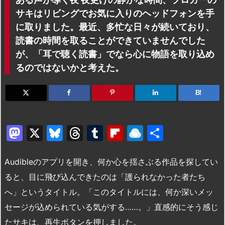
サキはリビングでお気に入りのヘッドフォンを手
に取りました。最近、多忙な日々が続いており、
読書の時間を取ることができていませんでした
が、「耳で聴く読書」でなら心に物語を取り込め
るのではないかと考えた。
B!
M
X
Bl
T
T
Fl
R
共
a
u
hr
u
ip
ai
有
st
e
e
m
b
n
Audibleのアプリを開き、何か心を揺さぶる作品を探してい
o
s
a
bl
o
dr
ると、目に飛び込んできたのは「護られなかった者たち
へ」というタイトル。「このタイトルには、何か深いメッ
d
k
d
r
ar
o
セージが込められている気がする……。」直感的にそう感じ
o
y
s
d
p.
たサキは、再生ボタンを押しました。