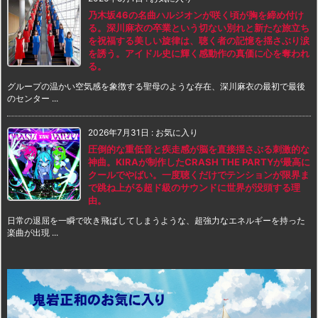
乃木坂46の名曲ハルジオンが咲く頃が胸を締め付け
る。深川麻衣の卒業という切ない別れと新たな旅立ち
を祝福する美しい旋律は、聴く者の記憶を揺さぶり涙
を誘う。アイドル史に輝く感動作の真価に心を奪われ
る。
グループの温かい空気感を象徴する聖母のような存在、深川麻衣の最初で最後
のセンター ...
2026年7月31日
:
お気に入り
圧倒的な重低音と疾走感が脳を直接揺さぶる刺激的な
神曲。KIRAが制作したCRASH THE PARTYが最高に
クールでやばい。一度聴くだけでテンションが限界ま
で跳ね上がる超ド級のサウンドに世界が没頭する理
由。
日常の退屈を一瞬で吹き飛ばしてしまうような、超強力なエネルギーを持った
楽曲が出現 ...