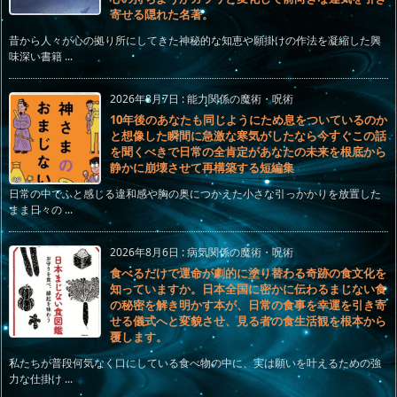
寄せる隠れた名著。
昔から人々が心の拠り所にしてきた神秘的な知恵や願掛けの作法を凝縮した興
味深い書籍 ...
2026年8月7日
:
能力関係の魔術・呪術
10年後のあなたも同じようにため息をついているのか
と想像した瞬間に急激な寒気がしたなら今すぐこの話
を聞くべきで日常の全肯定があなたの未来を根底から
静かに崩壊させて再構築する短編集
日常の中でふと感じる違和感や胸の奥につかえた小さな引っかかりを放置した
まま日々の ...
2026年8月6日
:
病気関係の魔術・呪術
食べるだけで運命が劇的に塗り替わる奇跡の食文化を
知っていますか。日本全国に密かに伝わるまじない食
の秘密を解き明かす本が、日常の食事を幸運を引き寄
せる儀式へと変貌させ、見る者の食生活観を根本から
覆します。
私たちが普段何気なく口にしている食べ物の中に、実は願いを叶えるための強
力な仕掛け ...