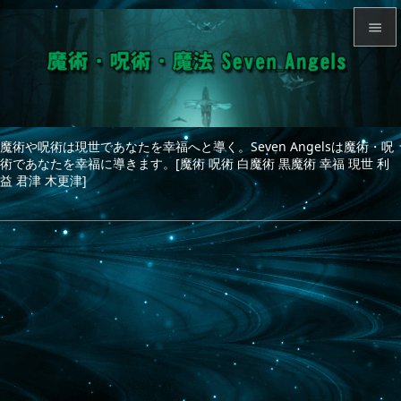


メニュ

サイド
魔術や呪術は現世であなたを幸福へと導く。Seven Angelsは魔術・呪

術であなたを幸福に導きます。[魔術 呪術 白魔術 黒魔術 幸福 現世 利
前へ
益 君津 木更津]

次へ

検索