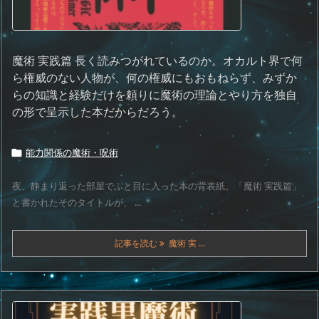
魔術 実践篇 長く読みつがれているのか。オカルト界で何
ら権威のない人物が、何の権威にもおもねらず、みずか
らの知識と経験だけを頼りに魔術の理論とやり方を独自
の形で呈示した本だからだろう。
能力関係の魔術・呪術

夜、静まり返った部屋でふと目に入った本の背表紙。「魔術 実践篇」
と書かれたそのタイトルが、 ...
記事を読む
魔術 実 ...