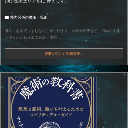
(著) 呪術はリアルに 使えます。
能力関係の魔術・呪術

身近にある咒（まじない）から始まり、式神や結界など、日本の文化
と深くかかわり常に表裏一体の ...
記事を読む
呪術講座 ...