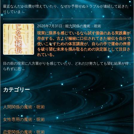
最近なんだか出費が増えていたり、なぜか予期せぬトラブルが連続して起きた
りしていま ...
2026年7月31日
:
能力関係の魔術・呪術
現実に限界を感じているなら試す価値のある実践書が
存在する。古より極秘に口伝されてきた秘伝を自分で
使いこなすための体言講座が、自らの手で運命の停滞
を破り望む未来を掴み取るための決定版として注目さ
れている。
目の前の現実に八方塞がりを感じていたり、どれだけ努力しても望む結果が得
られずに思 ...
カテゴリー
人間関係の魔術・呪術
女性専用の魔術・呪術
恋愛関係の魔術・呪術