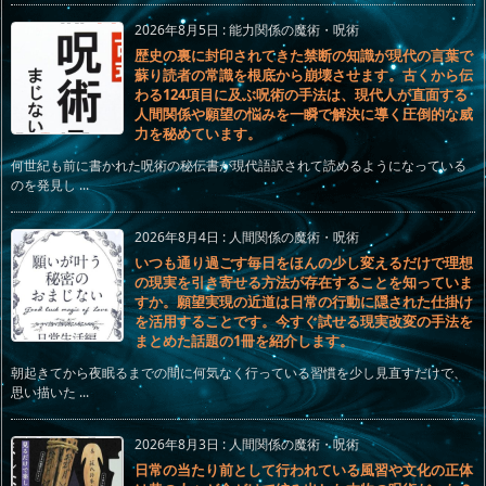
2026年8月5日
:
能力関係の魔術・呪術
歴史の裏に封印されてきた禁断の知識が現代の言葉で
蘇り読者の常識を根底から崩壊させます。古くから伝
わる124項目に及ぶ呪術の手法は、現代人が直面する
人間関係や願望の悩みを一瞬で解決に導く圧倒的な威
力を秘めています。
何世紀も前に書かれた呪術の秘伝書が現代語訳されて読めるようになっている
のを発見し ...
2026年8月4日
:
人間関係の魔術・呪術
いつも通り過ごす毎日をほんの少し変えるだけで理想
の現実を引き寄せる方法が存在することを知っていま
すか。願望実現の近道は日常の行動に隠された仕掛け
を活用することです。今すぐ試せる現実改変の手法を
まとめた話題の1冊を紹介します。
朝起きてから夜眠るまでの間に何気なく行っている習慣を少し見直すだけで、
思い描いた ...
2026年8月3日
:
人間関係の魔術・呪術
日常の当たり前として行われている風習や文化の正体