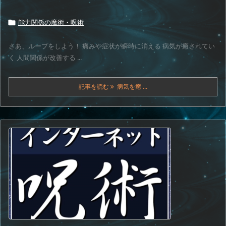
能力関係の魔術・呪術

さあ、ループをしよう！ 痛みや症状が瞬時に消える 病気が癒されてい
く 人間関係が改善する ...
記事を読む
病気を癒 ...