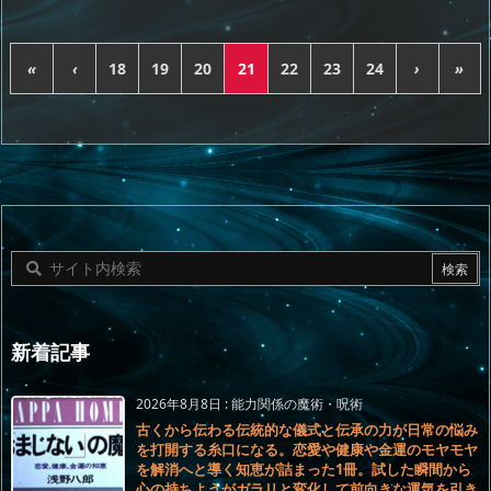
«
‹
18
19
20
21
22
23
24
›
»
新着記事
2026年8月8日
:
能力関係の魔術・呪術
古くから伝わる伝統的な儀式と伝承の力が日常の悩み
を打開する糸口になる。恋愛や健康や金運のモヤモヤ
を解消へと導く知恵が詰まった1冊。試した瞬間から
心の持ちようがガラリと変化して前向きな運気を引き