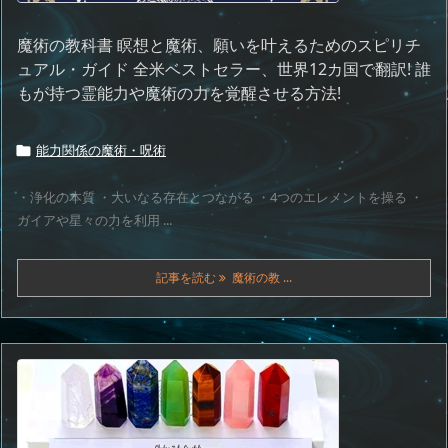
魔術の教科書 瞑想と魔術、願いを叶えるためのスピリチ
ュアル・ガイド 全米ベストセラー、世界12カ国で翻訳! 誰
もが持つ霊能力や魔術の力を覚醒させる方法!
能力関係の魔術・呪術

・浄化の本質 ・大いなる存在とつながる ・4つのエレメントを操る ・
ガイアや星々の力を利用 ...
記事を読む
魔術の教 ...