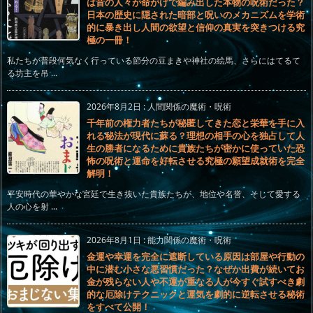
は昔の人々が命がけで編み出した本物の呪術だった？
日本の歴史に隠された暗部と呪いのメカニズムを学術
的に暴き出し人間の欲望と信仰の真実を突きつける究
極の一冊！
私たちが普段何気なく行っている節分の豆まきや神社の絵馬、さらにはてるて
る坊主を吊 ...
2026年8月2日
:
人間関係の魔術・呪術
千年前の権力者たちが秘匿してきた恋と栄華を手に入
れる秘法が現代に蘇る？理想の相手の心を独占して人
生の勝者になるために貴族たちが密かに使っていた恐
怖の呪術と運命を好転させる究極の願望成就術を完全
解明！
平安時代の華やかな宮廷で生き抜いた貴族たちが、地位や名誉、そして愛する
人の心を射 ...
2026年8月1日
:
能力関係の魔術・呪術
金運や幸運を完全に遮断している原因は部屋や行動の
中に潜む小さな悪習慣だった？なぜか出費が続いてお
金が残らない人や不運が重なる人が今すぐ試すべき劇
的な厄除けテクニックと運気を劇的に逆転させる秘術
をすべて公開！