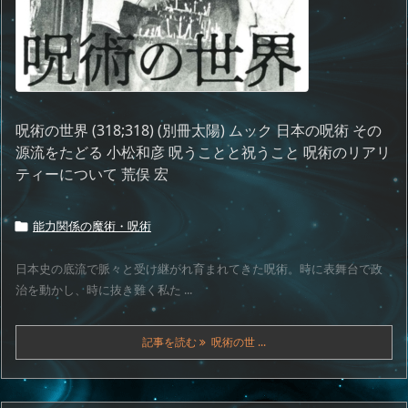
呪術の世界 (318;318) (別冊太陽) ムック 日本の呪術 その
源流をたどる 小松和彦 呪うことと祝うこと 呪術のリアリ
ティーについて 荒俣 宏
能力関係の魔術・呪術

日本史の底流で脈々と受け継がれ育まれてきた呪術。時に表舞台で政
治を動かし、時に抜き難く私た ...
記事を読む
呪術の世 ...