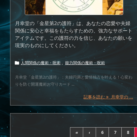
月幸堂の「金星第2の護符」は、あなたの恋愛や夫婦
関係に安心と幸福をもたらすための、強力なサポート
アイテムです。この護符の力を信じ、あなたの願いを
現実のものにしてください。
人間関係の魔術・呪術
,
能力関係の魔術・呪術

月幸堂「金星第2の護符」：夫婦円満と愛情独占を叶える！心変わ
りを防ぐ開運魔術お守りカード ...
記事を読む
月幸堂の ...
«
‹
6
7
8