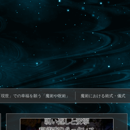
「現世」での幸福を願う「魔術や呪術」
魔術における術式・儀式