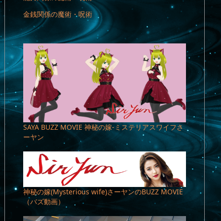
金銭関係の魔術・呪術
SAYA BUZZ MOVIE 神秘の嫁-ミステリアスワイフさ
ーヤン
神秘の嫁(Mysterious wife)さーヤンのBUZZ MOVIE
（バズ動画）