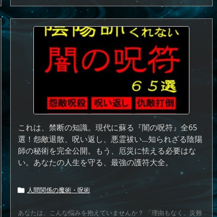
これは、禁断の知識。現代に蘇る『闇の呪符』全65
選！怨敵退散、呪い返し、悪霊祓い…知られざる陰陽
師の秘術を完全公開。もう、厄災に怯える必要はな
い。あなたの人生を守る、最強の護符大全。
人間関係の魔術・呪術

あなたは、こんな悩みを抱えていませんか？ 「理由もなく、災難