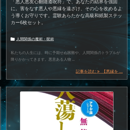
「悪人悪友心翻随遵呪符」で、あなたの結界を強固
に。害をなす悪人や悪縁を遠ざけ、その心を改めるよ
う導くお守りです。霊験あらたかな高級和紙製ステッ
カー6枚セット。
人間関係の魔術・呪術

私たちの人生には、時に予期せぬ困難や、人間関係のトラブルが
降りかかってきます。悪意ある人物 ...
記事を読む
【悪縁を ...