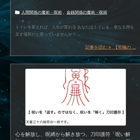
人間関係の魔術・呪術
,
金銭関係の魔術・呪術

トイレを変えれば、人生が変わる あなたはトイレを、単なる用を
足す場所だと思っていませんか？ ...
記事を読む
【究極の ...
心を解放し、呪縛から解き放つ。刀印護符「呪い解