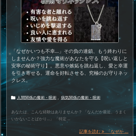
「なぜかいつも不幸…」その負の連鎖、もう終わりに
しませんか？強力な魔術があなたを守る【呪い返しと
安寧の秘術守り】。悪意や嫉妬を跳ね返し、愛と幸運
を引き寄せる。運命を好転させる、究極のお守りネッ
クレス。
人間関係の魔術・呪術
,
病気関係の魔術・呪術

あなたは、こんな経験はありませんか？ 「なんだか最近、うまく
いかないことばかり…」 「特定 ...
記事を読む
「なぜか ...