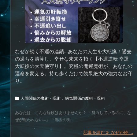
なぜか続く不運の連鎖…あなたの人生を大転換！過去
の過ちを清算し、幸せな未来を招く【不運逆転 幸運
大転換の大天使守り】。究極の開運魔術が、あなたの
運命を変える。持ち歩くだけで効果絶大の強力なお守
り。
人間関係の魔術・呪術
,
病気関係の魔術・呪術

あなたは、こんな経験はありませんか？ 「努力しているのに、な
ぜか報われない…」 「過去の失 ...
記事を読む
なぜか続 ...