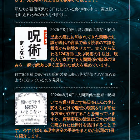
私たちが普段何気なく口にしている食べ物の中に、実は願い
を叶えるための強力な仕掛け ...
2026年8月5日
:
能力関係の魔術・呪術
歴史の裏に封印されてきた禁断の知
識が現代の言葉で蘇り読者の常識を
根底から崩壊させます。古くから伝
わる124項目に及ぶ呪術の手法は、現
代人が直面する人間関係や願望の悩
みを一瞬で解決に導く圧倒的な威力を秘めています。
何世紀も前に書かれた呪術の秘伝書が現代語訳されて読める
ようになっているのを発見し ...
2026年8月4日
:
人間関係の魔術・呪術
いつも通り過ごす毎日をほんの少し
変えるだけで理想の現実を引き寄せ
る方法が存在することを知っていま
すか。願望実現の近道は日常の行動
に隠された仕掛けを活用することで
す。今すぐ試せる現実改変の手法をまとめた話題の1冊
を紹介します。