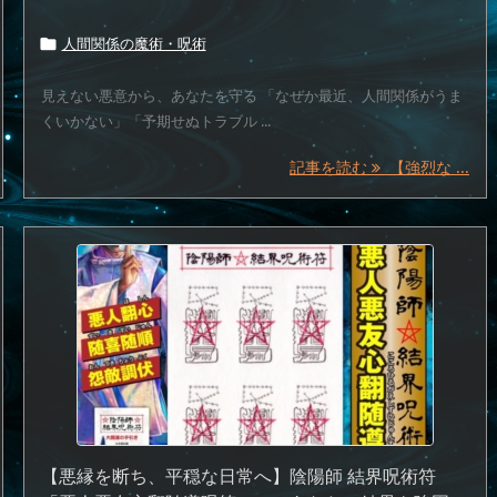
人間関係の魔術・呪術

見えない悪意から、あなたを守る 「なぜか最近、人間関係がうま
くいかない」「予期せぬトラブル ...
記事を読む
【強烈な ...
【悪縁を断ち、平穏な日常へ】陰陽師 結界呪術符