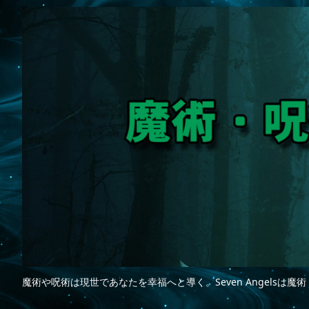
魔術や呪術は現世であなたを幸福へと導く。Seven Angelsは魔術