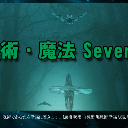
・呪術であなたを幸福に導きます。[魔術 呪術 白魔術 黒魔術 幸福 現世 