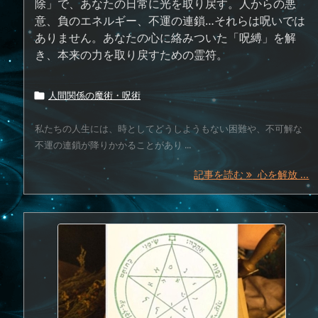
除」で、あなたの日常に光を取り戻す。人からの悪
意、負のエネルギー、不運の連鎖…それらは呪いでは
ありません。あなたの心に絡みついた「呪縛」を解
き、本来の力を取り戻すための霊符。
人間関係の魔術・呪術

私たちの人生には、時としてどうしようもない困難や、不可解な
不運の連鎖が降りかかることがあり ...
記事を読む
心を解放 ...