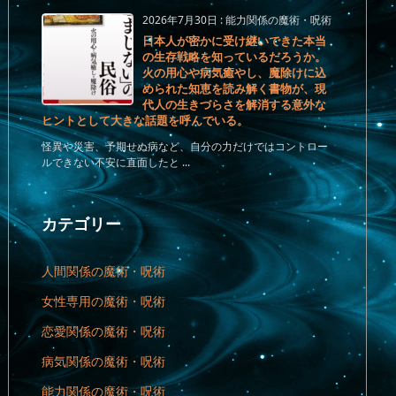
2026年7月30日
:
能力関係の魔術・呪術
日本人が密かに受け継いできた本当
の生存戦略を知っているだろうか。
火の用心や病気癒やし、魔除けに込
められた知恵を読み解く書物が、現
代人の生きづらさを解消する意外な
ヒントとして大きな話題を呼んでいる。
怪異や災害、予期せぬ病など、自分の力だけではコントロー
ルできない不安に直面したと ...
カテゴリー
人間関係の魔術・呪術
女性専用の魔術・呪術
恋愛関係の魔術・呪術
病気関係の魔術・呪術
能力関係の魔術・呪術