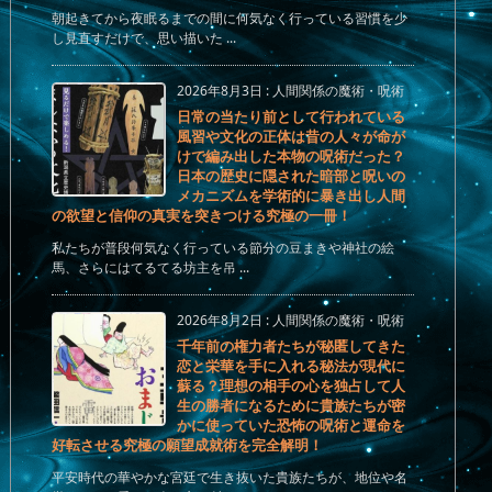
朝起きてから夜眠るまでの間に何気なく行っている習慣を少
し見直すだけで、思い描いた ...
2026年8月3日
:
人間関係の魔術・呪術
日常の当たり前として行われている
風習や文化の正体は昔の人々が命が
けで編み出した本物の呪術だった？
日本の歴史に隠された暗部と呪いの
メカニズムを学術的に暴き出し人間
の欲望と信仰の真実を突きつける究極の一冊！
私たちが普段何気なく行っている節分の豆まきや神社の絵
馬、さらにはてるてる坊主を吊 ...
2026年8月2日
:
人間関係の魔術・呪術
千年前の権力者たちが秘匿してきた
恋と栄華を手に入れる秘法が現代に
蘇る？理想の相手の心を独占して人
生の勝者になるために貴族たちが密
かに使っていた恐怖の呪術と運命を
好転させる究極の願望成就術を完全解明！
平安時代の華やかな宮廷で生き抜いた貴族たちが、地位や名