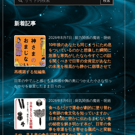
新着記事
2026年8月7日
:
能力関係の魔術・呪術
10年後のあなたも同じようにため息
をついているのかと想像した瞬間に
急激な寒気がしたなら今すぐこの話
を聞くべきで日常の全肯定があなた
の未来を根底から静かに崩壊させて
再構築する短編集
日常の中でふと感じる違和感や胸の奥につかえた小さな引っ
かかりを放置したまま日々の ...
2026年8月6日
:
病気関係の魔術・呪術
食べるだけで運命が劇的に塗り替わ
る奇跡の食文化を知っていますか。
日本全国に密かに伝わるまじない食
の秘密を解き明かす本が、日常の食
事を幸運を引き寄せる儀式へと変貌
させ、見る者の食生活観を根本から覆します。