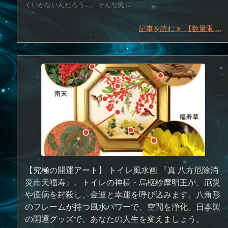
くいかないんだろう…」 そんな風 ...
記事を読む
【数量限 ...
【究極の開運アート】 トイレ風水画 『真 八方厄除消
災南天福寿』。トイレの神様・烏枢紗摩明王が、厄災
や疫病を封殺し、金運と幸運を呼び込みます。八角形
のフレームが持つ風水パワーで、空間を浄化。日本製
の開運グッズで、あなたの人生を変えましょう。