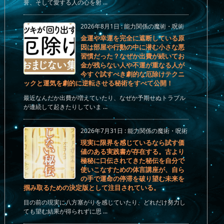
誉、そして愛する人の心を射 ...
2026年8月1日
:
能力関係の魔術・呪術
金運や幸運を完全に遮断している原
因は部屋や行動の中に潜む小さな悪
習慣だった？なぜか出費が続いてお
金が残らない人や不運が重なる人が
今すぐ試すべき劇的な厄除けテクニ
ックと運気を劇的に逆転させる秘術をすべて公開！
最近なんだか出費が増えていたり、なぜか予期せぬトラブル
が連続して起きたりしていま ...
2026年7月31日
:
能力関係の魔術・呪術
現実に限界を感じているなら試す価
値のある実践書が存在する。古より
極秘に口伝されてきた秘伝を自分で
使いこなすための体言講座が、自ら
の手で運命の停滞を破り望む未来を
掴み取るための決定版として注目されている。
目の前の現実に八方塞がりを感じていたり、どれだけ努力し
ても望む結果が得られずに思 ...