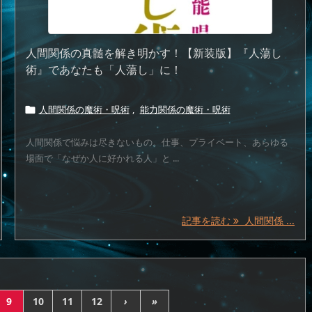
人間関係の真髄を解き明かす！【新装版】『人蕩し
術』であなたも「人蕩し」に！
人間関係の魔術・呪術
,
能力関係の魔術・呪術

人間関係で悩みは尽きないもの。仕事、プライベート、あらゆる
場面で「なぜか人に好かれる人」と ...
記事を読む
人間関係 ...
9
10
11
12
›
»