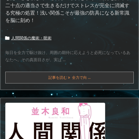
二十点の適当さで生きるだけでストレスが完全に消滅す
る究極の処置！浅い関係こそが最強の防具になる新常識
を脳に刻め！
人間関係の魔術・呪術

毎日を全力で駆け抜け、周囲の期待に応えようと必死になっているあ
なたへ。その真面目さが、実は ...
記事を読む
全力で向 ...