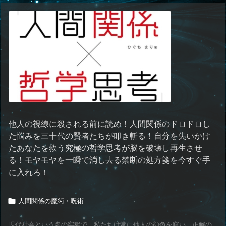
他人の視線に殺される前に読め！人間関係のドロドロし
た悩みを三十代の賢者たちが叩き斬る！自分を失いかけ
たあなたを救う究極の哲学思考が脳を破壊し再生させ
る！モヤモヤを一瞬で消し去る禁断の処方箋を今すぐ手
に入れろ！
人間関係の魔術・呪術

現代社会という名の牢獄で、私たちは常に他人の顔色を窺い、正解の