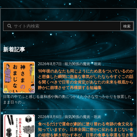
新着記事
2026年8月7日
:
能力関係の魔術・呪術
10年後のあなたも同じようにため息をついているのか
と想像した瞬間に急激な寒気がしたなら今すぐこの話
を聞くべきで日常の全肯定があなたの未来を根底から
静かに崩壊させて再構築する短編集
日常の中でふと感じる違和感や胸の奥につかえた小さな引っかかりを放置した
まま日々の ...
2026年8月6日
:
病気関係の魔術・呪術
食べるだけで運命が劇的に塗り替わる奇跡の食文化を
知っていますか。日本全国に密かに伝わるまじない食
の秘密を解き明かす本が、日常の食事を幸運を引き寄