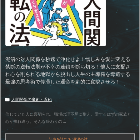
泥沼の対人関係を秒速で浄化せよ！憎しみを愛に変える
禁断の逆転法則が不幸の連鎖を断ち切る！他人に支配さ
れ心を削られる地獄から脱出し人生の主導権を奪還する
最強の思考術で停滞した運命を劇的に変貌させろ！
人間関係の魔術・呪術

信じていた人に裏切られ、職場の理不尽に耐え、愛するはずの家族と
心が擦れ違う。そんな終わりの ...
記事を読む
泥沼の対 ...