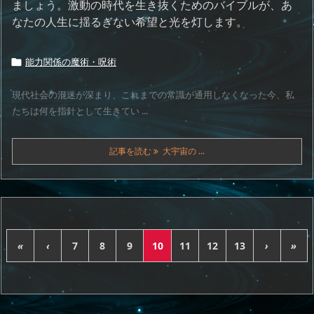
ましょう。激動の時代を生き抜くためのバイブルが、あ
なたの人生に揺るぎない希望と光を灯します。
能力関係の魔術・呪術

現代社会の混迷が深まり、これまでの常識が通用しなくなった今、私
たちは何を指針として生きてい ...
記事を読む
大宇宙の ...
«
‹
7
8
9
10
11
12
13
›
»