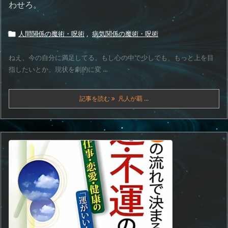
わせろ。
人間関係の魔術・呪術
,
病気関係の魔術・呪術

ねえ、今の自分に満足してる。もし心の中で少しでも、もっと上を目
指したいとか、現状を劇的に変 ...
記事を読む
凡人が覇 ...