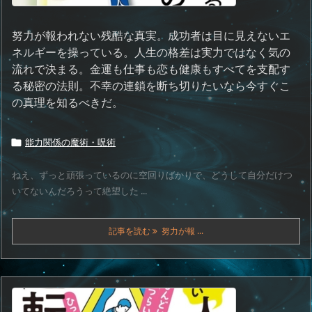
努力が報われない残酷な真実。成功者は目に見えないエ
ネルギーを操っている。人生の格差は実力ではなく気の
流れで決まる。金運も仕事も恋も健康もすべてを支配す
る秘密の法則。不幸の連鎖を断ち切りたいなら今すぐこ
の真理を知るべきだ。
能力関係の魔術・呪術

ねえ、ずっと頑張っているのに空回りばかりで、どうして自分だけつ
いてないんだろうって絶望した ...
記事を読む
努力が報 ...