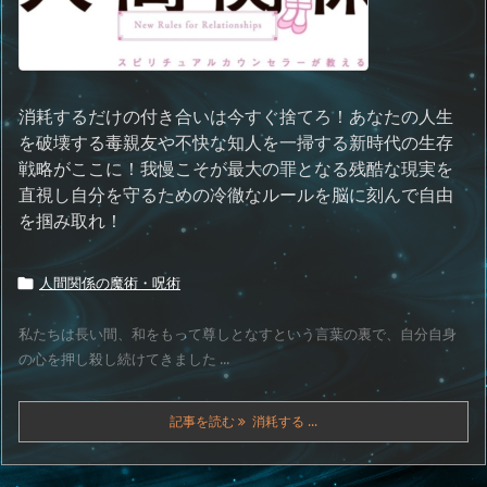
消耗するだけの付き合いは今すぐ捨てろ！あなたの人生
を破壊する毒親友や不快な知人を一掃する新時代の生存
戦略がここに！我慢こそが最大の罪となる残酷な現実を
直視し自分を守るための冷徹なルールを脳に刻んで自由
を掴み取れ！
人間関係の魔術・呪術

私たちは長い間、和をもって尊しとなすという言葉の裏で、自分自身
の心を押し殺し続けてきました ...
記事を読む
消耗する ...