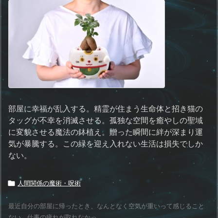
部屋に幸福が乱入する。精霊が住まう生命体と招き猫の
タッグが不幸を消滅させる。孤独な空間を癒やしの聖域
に変貌させる魔法の鉢植え。贈った瞬間に絆が深まり運
気が暴騰する。この緑を迎え入れない生活は損失でしか
ない。
人間関係の魔術・呪術

最近自分の部屋に帰ったとき、なんとなく空気が重いって感じること
ない。仕事の疲れが取れなかっ ...