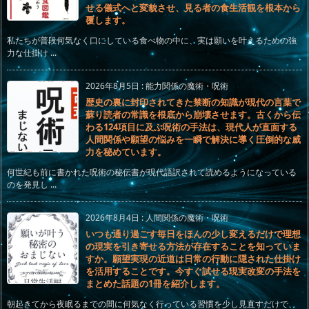
せる儀式へと変貌させ、見る者の食生活観を根本から
覆します。
私たちが普段何気なく口にしている食べ物の中に、実は願いを叶えるための強
力な仕掛け ...
2026年8月5日
:
能力関係の魔術・呪術
歴史の裏に封印されてきた禁断の知識が現代の言葉で
蘇り読者の常識を根底から崩壊させます。古くから伝
わる124項目に及ぶ呪術の手法は、現代人が直面する
人間関係や願望の悩みを一瞬で解決に導く圧倒的な威
力を秘めています。
何世紀も前に書かれた呪術の秘伝書が現代語訳されて読めるようになっている
のを発見し ...
2026年8月4日
:
人間関係の魔術・呪術
いつも通り過ごす毎日をほんの少し変えるだけで理想
の現実を引き寄せる方法が存在することを知っていま
すか。願望実現の近道は日常の行動に隠された仕掛け
を活用することです。今すぐ試せる現実改変の手法を
まとめた話題の1冊を紹介します。
朝起きてから夜眠るまでの間に何気なく行っている習慣を少し見直すだけで、