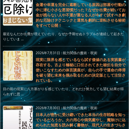
金運や幸運を完全に遮断している原因は部屋や行動の
中に潜む小さな悪習慣だった？なぜか出費が続いてお
金が残らない人や不運が重なる人が今すぐ試すべき劇
的な厄除けテクニックと運気を劇的に逆転させる秘術
をすべて公開！
最近なんだか出費が増えていたり、なぜか予期せぬトラブルが連続して起きた
りしていま ...
2026年7月31日
:
能力関係の魔術・呪術
現実に限界を感じているなら試す価値のある実践書が
存在する。古より極秘に口伝されてきた秘伝を自分で
使いこなすための体言講座が、自らの手で運命の停滞
を破り望む未来を掴み取るための決定版として注目さ
れている。
目の前の現実に八方塞がりを感じていたり、どれだけ努力しても望む結果が得
られずに思 ...
2026年7月30日
:
能力関係の魔術・呪術
日本人が密かに受け継いできた本当の生存戦略を知っ
ているだろうか。火の用心や病気癒やし、魔除けに込
められた知恵を読み解く書物が、現代人の生きづらさ