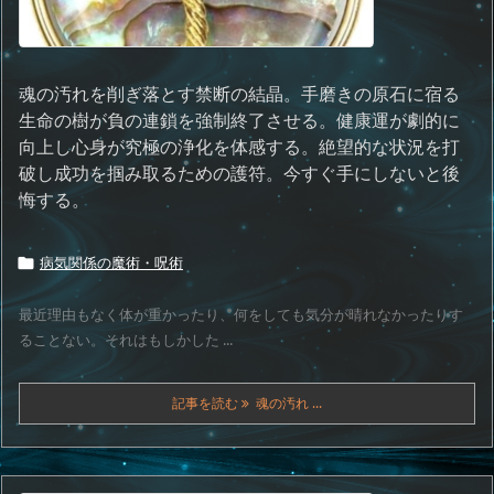
魂の汚れを削ぎ落とす禁断の結晶。手磨きの原石に宿る
生命の樹が負の連鎖を強制終了させる。健康運が劇的に
向上し心身が究極の浄化を体感する。絶望的な状況を打
破し成功を掴み取るための護符。今すぐ手にしないと後
悔する。
病気関係の魔術・呪術

最近理由もなく体が重かったり、何をしても気分が晴れなかったりす
ることない。それはもしかした ...
記事を読む
魂の汚れ ...