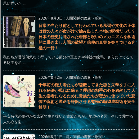
思い描いた ...
2026年8月3日
:
人間関係の魔術・呪術
日常の当たり前として行われている風習や文化の正体
は昔の人々が命がけで編み出した本物の呪術だった？
日本の歴史に隠された暗部と呪いのメカニズムを学術
的に暴き出し人間の欲望と信仰の真実を突きつける究
極の一冊！
私たちが普段何気なく行っている節分の豆まきや神社の絵馬、さらにはてるて
る坊主を吊 ...
2026年8月2日
:
人間関係の魔術・呪術
千年前の権力者たちが秘匿してきた恋と栄華を手に入
れる秘法が現代に蘇る？理想の相手の心を独占して人
生の勝者になるために貴族たちが密かに使っていた恐
怖の呪術と運命を好転させる究極の願望成就術を完全
解明！
平安時代の華やかな宮廷で生き抜いた貴族たちが、地位や名誉、そして愛する
人の心を射 ...
2026年8月1日
:
能力関係の魔術・呪術