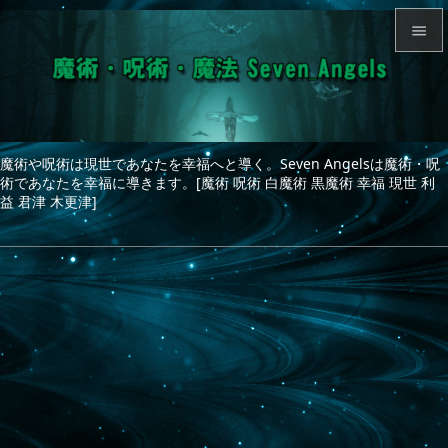


メニュ

サイド
魔術や呪術は現世であなたを幸福へと導く。Seven Angelsは魔術・呪

術であなたを幸福に導きます。[魔術 呪術 白魔術 黒魔術 幸福 現世 利
前へ
益 君津 木更津]

次へ

検索