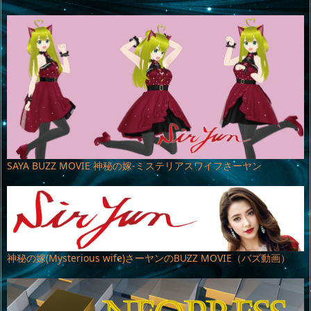
SAYA BUZZ MOVIE 神秘の嫁-ミステリアスワイフさーヤン
神秘の嫁(Mysterious wife)さーヤンのBUZZ MOVIE（バズ動画）