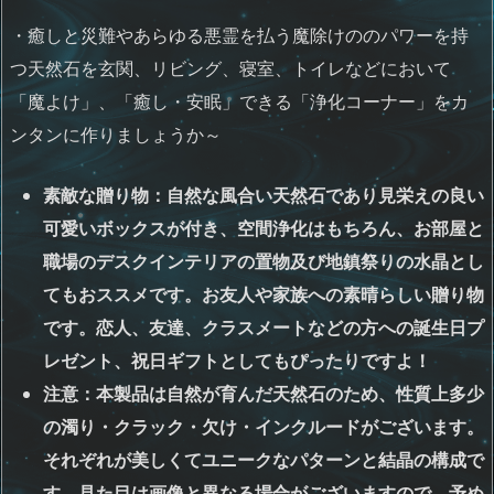
・癒しと災難やあらゆる悪霊を払う魔除けののパワーを持
つ天然石を玄関、リビング、寝室、トイレなどにおいて
「魔よけ」、「癒し・安眠」できる「浄化コーナー」をカ
ンタンに作りましょうか～
素敵な贈り物：自然な風合い天然石であり見栄えの良い
可愛いボックスが付き、空間浄化はもちろん、お部屋と
職場のデスクインテリアの置物及び地鎮祭りの水晶とし
てもおススメです。お友人や家族への素晴らしい贈り物
です。恋人、友達、クラスメートなどの方への誕生日プ
レゼント、祝日ギフトとしてもぴったりですよ！
注意：本製品は自然が育んだ天然石のため、性質上多少
の濁り・クラック・欠け・インクルードがございます。
それぞれが美しくてユニークなパターンと結晶の構成で
す。見た目は画像と異なる場合がございますので、予め