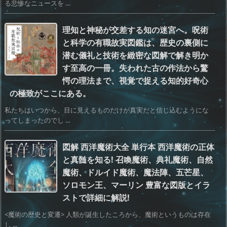
る悲惨なニュースを ...
理知と神秘が交差する知の迷宮へ。呪術
と科学の有職故実図鑑は、歴史の裏側に
潜む儀礼と技術を緻密な図解で解き明か
す至高の一冊。失われた古の作法から驚
愕の理法まで、視覚で捉える知的好奇心
の極致がここにある。
私たちはいつから、目に見えるものだけが真実だと信じ込むようにな
ってしまったのでし ...
図解 西洋魔術大全 単行本 西洋魔術の正体
と真髄を知る! 召喚魔術、典礼魔術、自然
魔術、ドルイド魔術、魔法陣、五芒星、
ソロモン王、マーリン 豊富な図版とイラ
ストで詳細に解説!
<魔術の歴史と変遷> 人類が誕生したころから、魔術というものは存在
し ...