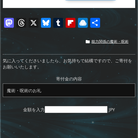
M
T
X
Bl
T
Fl
R
共
a
h
u
u
ip
ai
有
st
re
e
m
b
n
能力関係の魔術・呪術

o
a
sk
bl
o
d
d
d
y
r
ar
ro
気に入ってくださいましたら、お気持ちで結構ですので、ご寄付を
お願いいたします。
o
s
d
p.
n
io
寄付金の内容
金額を入力
JPY