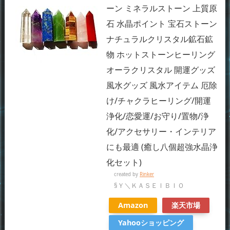
ーン ミネラルストーン 上質原
石 水晶ポイント 宝石ストーン
ナチュラルクリスタル鉱石鉱
物 ホットストーンヒーリング
オーラクリスタル 開運グッズ
風水グッズ 風水アイテム 厄除
け/チャクラヒーリング/開運
浄化/恋愛運/お守り/置物/浄
化/アクセサリー・インテリア
にも最適 (癒し八個超強水晶浄
化セット)
created by
Rinker
§Ｙ＼ＫＡＳＥＩＢＩＯ
Amazon
楽天市場
Yahooショッピング