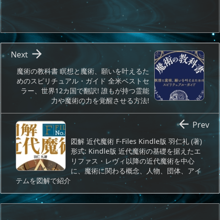

Next
魔術の教科書 瞑想と魔術、願いを叶えるた
めのスピリチュアル・ガイド 全米ベストセ
ラー、世界12カ国で翻訳! 誰もが持つ霊能
力や魔術の力を覚醒させる方法!

Prev
図解 近代魔術 F‐Files Kindle版 羽仁礼 (著)
形式: Kindle版 近代魔術の基礎を据えたエ
リファス・レヴィ以降の近代魔術を中心
に、魔術に関わる概念、人物、団体、アイ
テムを図解で紹介