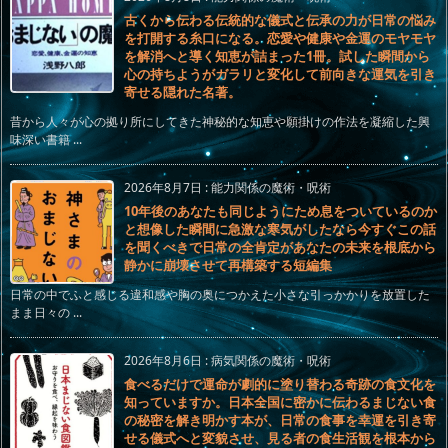
古くから伝わる伝統的な儀式と伝承の力が日常の悩み
を打開する糸口になる。恋愛や健康や金運のモヤモヤ
を解消へと導く知恵が詰まった1冊。試した瞬間から
心の持ちようがガラリと変化して前向きな運気を引き
寄せる隠れた名著。
昔から人々が心の拠り所にしてきた神秘的な知恵や願掛けの作法を凝縮した興
味深い書籍 ...
2026年8月7日
:
能力関係の魔術・呪術
10年後のあなたも同じようにため息をついているのか
と想像した瞬間に急激な寒気がしたなら今すぐこの話
を聞くべきで日常の全肯定があなたの未来を根底から
静かに崩壊させて再構築する短編集
日常の中でふと感じる違和感や胸の奥につかえた小さな引っかかりを放置した
まま日々の ...
2026年8月6日
:
病気関係の魔術・呪術
食べるだけで運命が劇的に塗り替わる奇跡の食文化を
知っていますか。日本全国に密かに伝わるまじない食
の秘密を解き明かす本が、日常の食事を幸運を引き寄
せる儀式へと変貌させ、見る者の食生活観を根本から