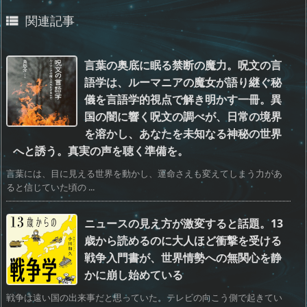
関連記事

言葉の奥底に眠る禁断の魔力。呪文の言
語学は、ルーマニアの魔女が語り継ぐ秘
儀を言語学的視点で解き明かす一冊。異
国の闇に響く呪文の調べが、日常の境界
を溶かし、あなたを未知なる神秘の世界
へと誘う。真実の声を聴く準備を。
言葉には、目に見える世界を動かし、運命さえも変えてしまう力があ
ると信じていた頃の ...
ニュースの見え方が激変すると話題。13
歳から読めるのに大人ほど衝撃を受ける
戦争入門書が、世界情勢への無関心を静
かに崩し始めている
戦争は遠い国の出来事だと思っていた。テレビの向こう側で起きてい