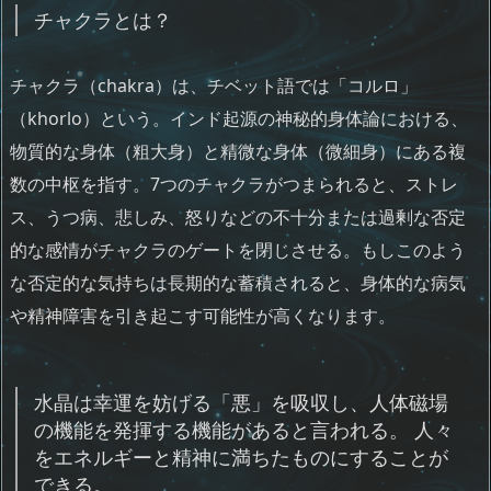
チャクラとは？
チャクラ（chakra）は、チベット語では「コルロ」
（khorlo）という。インド起源の神秘的身体論における、
物質的な身体（粗大身）と精微な身体（微細身）にある複
数の中枢を指す。7つのチャクラがつまられると、ストレ
ス、うつ病、悲しみ、怒りなどの不十分または過剰な否定
的な感情がチャクラのゲートを閉じさせる。もしこのよう
な否定的な気持ちは長期的な蓄積されると、身体的な病気
や精神障害を引き起こす可能性が高くなります。
水晶は幸運を妨げる「悪」を吸収し、人体磁場
の機能を発揮する機能があると言われる。 人々
をエネルギーと精神に満ちたものにすることが
できる。