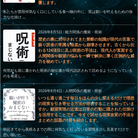
覆します。
私たちが普段何気なく口にしている食べ物の中に、実は願いを叶えるための強
力な仕掛け ...
2026年8月5日
:
能力関係の魔術・呪術
歴史の裏に封印されてきた禁断の知識が現代の言葉で
蘇り読者の常識を根底から崩壊させます。古くから伝
わる124項目に及ぶ呪術の手法は、現代人が直面する
人間関係や願望の悩みを一瞬で解決に導く圧倒的な威
力を秘めています。
何世紀も前に書かれた呪術の秘伝書が現代語訳されて読めるようになっている
のを発見し ...
2026年8月4日
:
人間関係の魔術・呪術
いつも通り過ごす毎日をほんの少し変えるだけで理想
の現実を引き寄せる方法が存在することを知っていま
すか。願望実現の近道は日常の行動に隠された仕掛け
を活用することです。今すぐ試せる現実改変の手法を
まとめた話題の1冊を紹介します。
朝起きてから夜眠るまでの間に何気なく行っている習慣を少し見直すだけで、
思い描いた ...