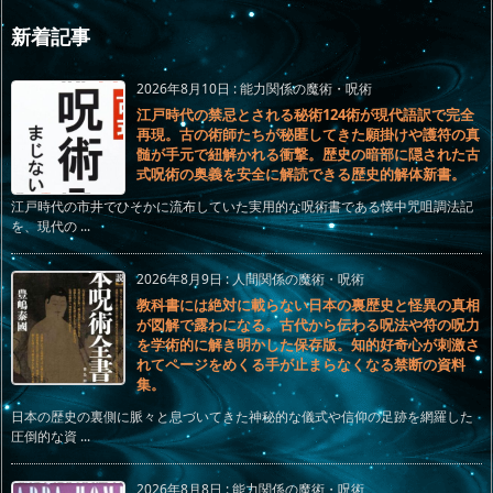
新着記事
2026年8月10日
:
能力関係の魔術・呪術
江戸時代の禁忌とされる秘術124術が現代語訳で完全
再現。古の術師たちが秘匿してきた願掛けや護符の真
髄が手元で紐解かれる衝撃。歴史の暗部に隠された古
式呪術の奥義を安全に解読できる歴史的解体新書。
江戸時代の市井でひそかに流布していた実用的な呪術書である懐中咒咀調法記
を、現代の ...
2026年8月9日
:
人間関係の魔術・呪術
教科書には絶対に載らない日本の裏歴史と怪異の真相
が図解で露わになる。古代から伝わる呪法や符の呪力
を学術的に解き明かした保存版。知的好奇心が刺激さ
れてページをめくる手が止まらなくなる禁断の資料
集。
日本の歴史の裏側に脈々と息づいてきた神秘的な儀式や信仰の足跡を網羅した
圧倒的な資 ...
2026年8月8日
:
能力関係の魔術・呪術