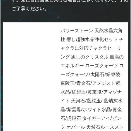
ご了承ください。
パワーストーン 天然水晶六角
柱 癒し超強水晶浄化セット チ
ャクラに対応チャクラヒーリ
ング 癒しのクリスタル 最高の
エネルギー ローズクォーツ ロ
ーズクォーツ/太陽石/緑東陵
東陵玉/青金石/アメジスト紫
水晶/紅碧玉/黄東陵/アマゾナ
イト 天河石/藍紋玉/ 藍燐灰水
晶/紫雲母/ホワイト水晶/青金
石/虎眼石 タイガーアイ/ピン
ク オパール 天然石ルーススト