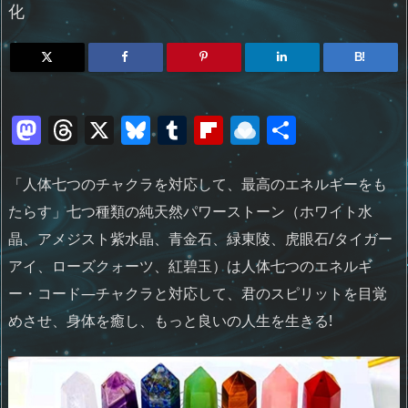
化
B!
M
T
X
Bl
T
Fl
R
共
a
h
u
u
ip
ai
有
st
re
e
m
b
n
「人体七つのチャクラを対応して、最高のエネルギーをも
o
a
sk
bl
o
d
たらす」七つ種類の純天然パワーストーン（ホワイト水
d
d
y
r
ar
ro
晶、アメジスト紫水晶、青金石、緑東陵、虎眼石/タイガー
アイ、ローズクォーツ、紅碧玉）は人体七つのエネルギ
o
s
d
p.
ー・コード―チャクラと対応して、君のスピリットを目覚
n
io
めさせ、身体を癒し、もっと良いの人生を生きる!