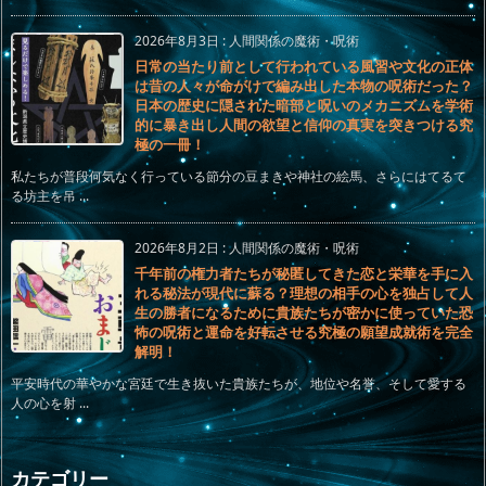
2026年8月3日
:
人間関係の魔術・呪術
日常の当たり前として行われている風習や文化の正体
は昔の人々が命がけで編み出した本物の呪術だった？
日本の歴史に隠された暗部と呪いのメカニズムを学術
的に暴き出し人間の欲望と信仰の真実を突きつける究
極の一冊！
私たちが普段何気なく行っている節分の豆まきや神社の絵馬、さらにはてるて
る坊主を吊 ...
2026年8月2日
:
人間関係の魔術・呪術
千年前の権力者たちが秘匿してきた恋と栄華を手に入
れる秘法が現代に蘇る？理想の相手の心を独占して人
生の勝者になるために貴族たちが密かに使っていた恐
怖の呪術と運命を好転させる究極の願望成就術を完全
解明！
平安時代の華やかな宮廷で生き抜いた貴族たちが、地位や名誉、そして愛する
人の心を射 ...
カテゴリー