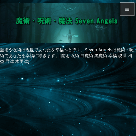


メニュ

サイド
魔術や呪術は現世であなたを幸福へと導く。Seven Angelsは魔術・呪

術であなたを幸福に導きます。[魔術 呪術 白魔術 黒魔術 幸福 現世 利
前へ
益 君津 木更津]

次へ

検索