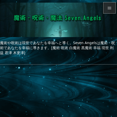


メニュ

サイド
魔術や呪術は現世であなたを幸福へと導く。Seven Angelsは魔術・呪

術であなたを幸福に導きます。[魔術 呪術 白魔術 黒魔術 幸福 現世 利
前へ
益 君津 木更津]

次へ

検索