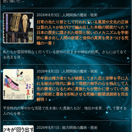
思い描いた ...
2026年8月3日
:
人間関係の魔術・呪術
日常の当たり前として行われている風習や文化の正体
は昔の人々が命がけで編み出した本物の呪術だった？
日本の歴史に隠された暗部と呪いのメカニズムを学術
的に暴き出し人間の欲望と信仰の真実を突きつける究
極の一冊！
私たちが普段何気なく行っている節分の豆まきや神社の絵馬、さらにはてるて
る坊主を吊 ...
2026年8月2日
:
人間関係の魔術・呪術
千年前の権力者たちが秘匿してきた恋と栄華を手に入
れる秘法が現代に蘇る？理想の相手の心を独占して人
生の勝者になるために貴族たちが密かに使っていた恐
怖の呪術と運命を好転させる究極の願望成就術を完全
解明！
平安時代の華やかな宮廷で生き抜いた貴族たちが、地位や名誉、そして愛する
人の心を射 ...
2026年8月1日
:
能力関係の魔術・呪術