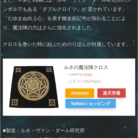
ンボルでもある「ダブルクロイツ」が 置かれています。
「たゆまぬ向上心」を表す錬金術記号が加わることによ
り、魔法陣の力はさらに強化されました。
クロスを巻いた時に結ぶためのりぼんが付属しています。
ルネの魔法陣クロス
created by
Rinker
ニチユー(Nichiyu)
Amazon
楽天市場
Yahooショッピング
■製造：ルネ・ヴァン・ダール研究所