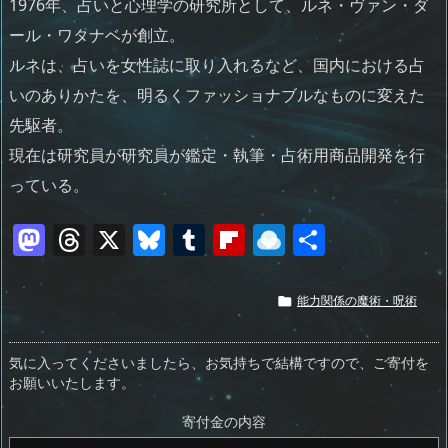
1976年、占いと心理学の研究所として、ルネ・ヴァン・ダ
ール・ワタナベが創立。
ルネは、占いを女性誌に取り入れるなど、国内における占
いのありかたを、明るくファッショナブルなものに変えた
先駆者。
現在は研究員が研究員が鑑定・執筆・占術用商品開発を行
っている。
M
T
X
Bl
T
Fl
R
共
a
h
u
u
ip
ai
有
st
re
e
m
b
n
能力関係の魔術・呪術

o
a
sk
bl
o
d
d
d
y
r
ar
ro
気に入ってくださいましたら、お気持ちで結構ですので、ご寄付を
お願いいたします。
o
s
d
p.
n
io
寄付金の内容