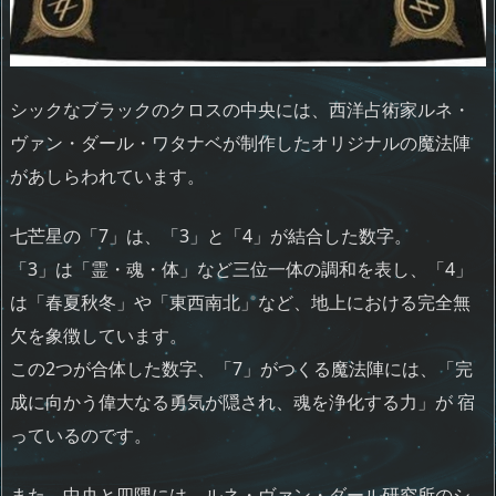
シックなブラックのクロスの中央には、西洋占術家ルネ・
ヴァン・ダール・ワタナベが制作したオリジナルの魔法陣
があしらわれています。
七芒星の「7」は、「3」と「4」が結合した数字。
「3」は「霊・魂・体」など三位一体の調和を表し、「4」
は「春夏秋冬」や「東西南北」など、地上における完全無
欠を象徴しています。
この2つが合体した数字、「7」がつくる魔法陣には、「完
成に向かう偉大なる勇気が隠され、魂を浄化する力」が 宿
っているのです。
また、中央と四隅には、ルネ・ヴァン・ダール研究所のシ