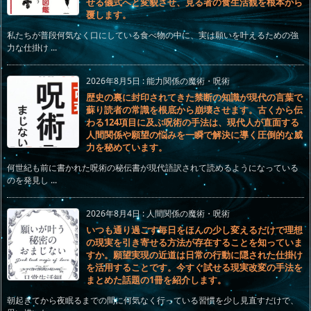
せる儀式へと変貌させ、見る者の食生活観を根本から
覆します。
私たちが普段何気なく口にしている食べ物の中に、実は願いを叶えるための強
力な仕掛け ...
2026年8月5日
:
能力関係の魔術・呪術
歴史の裏に封印されてきた禁断の知識が現代の言葉で
蘇り読者の常識を根底から崩壊させます。古くから伝
わる124項目に及ぶ呪術の手法は、現代人が直面する
人間関係や願望の悩みを一瞬で解決に導く圧倒的な威
力を秘めています。
何世紀も前に書かれた呪術の秘伝書が現代語訳されて読めるようになっている
のを発見し ...
2026年8月4日
:
人間関係の魔術・呪術
いつも通り過ごす毎日をほんの少し変えるだけで理想
の現実を引き寄せる方法が存在することを知っていま
すか。願望実現の近道は日常の行動に隠された仕掛け
を活用することです。今すぐ試せる現実改変の手法を
まとめた話題の1冊を紹介します。
朝起きてから夜眠るまでの間に何気なく行っている習慣を少し見直すだけで、