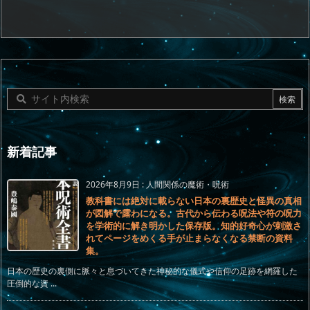
新着記事
2026年8月9日
:
人間関係の魔術・呪術
教科書には絶対に載らない日本の裏歴史と怪異の真相
が図解で露わになる。古代から伝わる呪法や符の呪力
を学術的に解き明かした保存版。知的好奇心が刺激さ
れてページをめくる手が止まらなくなる禁断の資料
集。
日本の歴史の裏側に脈々と息づいてきた神秘的な儀式や信仰の足跡を網羅した
圧倒的な資 ...