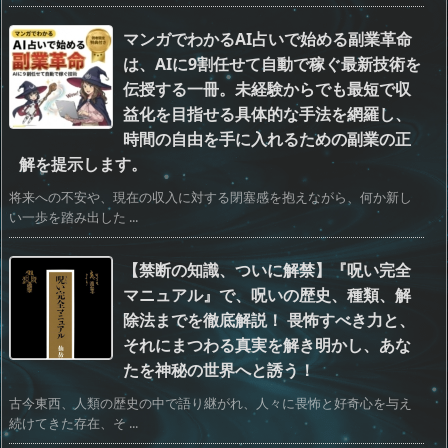
マンガでわかるAI占いで始める副業革命
は、AIに9割任せて自動で稼ぐ最新技術を
伝授する一冊。未経験からでも最短で収
益化を目指せる具体的な手法を網羅し、
時間の自由を手に入れるための副業の正
解を提示します。
将来への不安や、現在の収入に対する閉塞感を抱えながら、何か新し
い一歩を踏み出した ...
【禁断の知識、ついに解禁】『呪い完全
マニュアル』で、呪いの歴史、種類、解
除法までを徹底解説！ 畏怖すべき力と、
それにまつわる真実を解き明かし、あな
たを神秘の世界へと誘う！
古今東西、人類の歴史の中で語り継がれ、人々に畏怖と好奇心を与え
続けてきた存在、そ ...