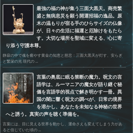
最強の福の神が集う三面大黒天。商売繁
盛と無病息災を願う開運招福の逸品。原
木の温もりが宿る手のひらサイズの仏像
が、日々の生活に福運と厄除けをもたら
す。大切な場所を聖域に変える、心に寄
り添う守護本尊。
静寂の中で魂を癒やす黄金の知恵と慈悲：三面大黒天が灯す、安らぎ
と繁栄の光 現代の ...
言葉の奥底に眠る禁断の魔力。呪文の言
語学は、ルーマニアの魔女が語り継ぐ秘
儀を言語学的視点で解き明かす一冊。異
国の闇に響く呪文の調べが、日常の境界
を溶かし、あなたを未知なる神秘の世界
へと誘う。真実の声を聴く準備を。
言葉には、目に見える世界を動かし、運命さえも変えてしまう力があ
ると信じていた頃の ...