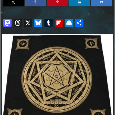
B!
M
T
X
Bl
T
Fl
R
共
a
h
u
u
ip
ai
有
st
re
e
m
b
n
o
a
sk
bl
o
d
d
d
y
r
ar
ro
o
s
d
p.
n
io