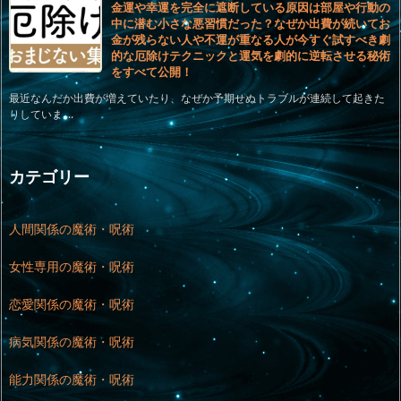
金運や幸運を完全に遮断している原因は部屋や行動の
中に潜む小さな悪習慣だった？なぜか出費が続いてお
金が残らない人や不運が重なる人が今すぐ試すべき劇
的な厄除けテクニックと運気を劇的に逆転させる秘術
をすべて公開！
最近なんだか出費が増えていたり、なぜか予期せぬトラブルが連続して起きた
りしていま ...
カテゴリー
人間関係の魔術・呪術
女性専用の魔術・呪術
恋愛関係の魔術・呪術
病気関係の魔術・呪術
能力関係の魔術・呪術