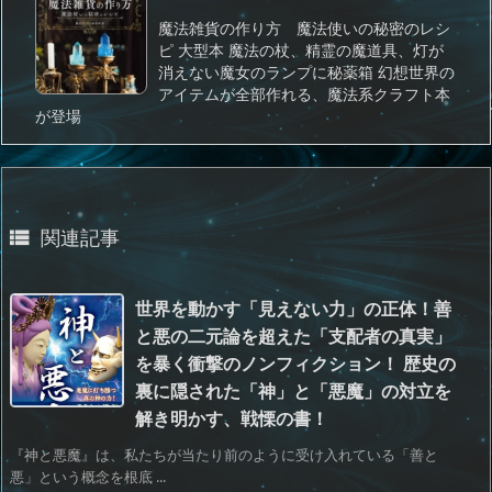
魔法雑貨の作り方 魔法使いの秘密のレシ
ピ 大型本 魔法の杖、精霊の魔道具、灯が
消えない魔女のランプに秘薬箱 幻想世界の
アイテムが全部作れる、魔法系クラフト本
が登場
関連記事

世界を動かす「見えない力」の正体！善
と悪の二元論を超えた「支配者の真実」
を暴く衝撃のノンフィクション！ 歴史の
裏に隠された「神」と「悪魔」の対立を
解き明かす、戦慄の書！
『神と悪魔』は、私たちが当たり前のように受け入れている「善と
悪」という概念を根底 ...