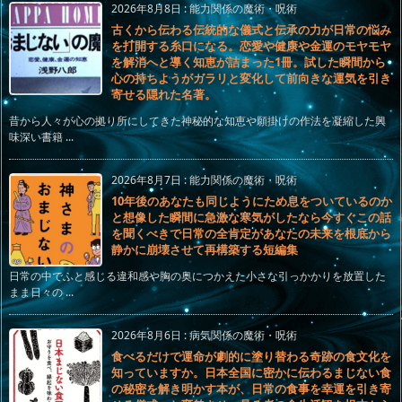
2026年8月8日
:
能力関係の魔術・呪術
古くから伝わる伝統的な儀式と伝承の力が日常の悩み
を打開する糸口になる。恋愛や健康や金運のモヤモヤ
を解消へと導く知恵が詰まった1冊。試した瞬間から
心の持ちようがガラリと変化して前向きな運気を引き
寄せる隠れた名著。
昔から人々が心の拠り所にしてきた神秘的な知恵や願掛けの作法を凝縮した興
味深い書籍 ...
2026年8月7日
:
能力関係の魔術・呪術
10年後のあなたも同じようにため息をついているのか
と想像した瞬間に急激な寒気がしたなら今すぐこの話
を聞くべきで日常の全肯定があなたの未来を根底から
静かに崩壊させて再構築する短編集
日常の中でふと感じる違和感や胸の奥につかえた小さな引っかかりを放置した
まま日々の ...
2026年8月6日
:
病気関係の魔術・呪術
食べるだけで運命が劇的に塗り替わる奇跡の食文化を
知っていますか。日本全国に密かに伝わるまじない食
の秘密を解き明かす本が、日常の食事を幸運を引き寄