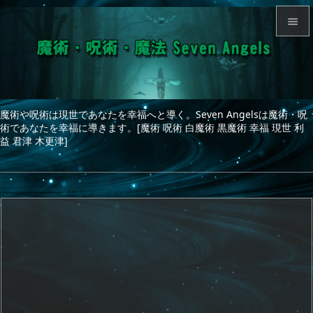


メニュ

サイド
魔術や呪術は現世であなたを幸福へと導く。Seven Angelsは魔術・呪

術であなたを幸福に導きます。[魔術 呪術 白魔術 黒魔術 幸福 現世 利
前へ
益 君津 木更津]

次へ

検索