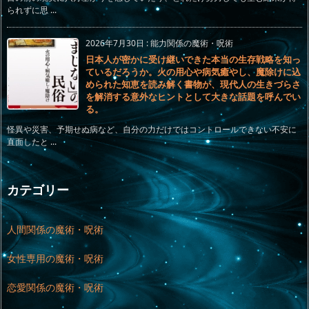
られずに思 ...
2026年7月30日
:
能力関係の魔術・呪術
日本人が密かに受け継いできた本当の生存戦略を知っ
ているだろうか。火の用心や病気癒やし、魔除けに込
められた知恵を読み解く書物が、現代人の生きづらさ
を解消する意外なヒントとして大きな話題を呼んでい
る。
怪異や災害、予期せぬ病など、自分の力だけではコントロールできない不安に
直面したと ...
カテゴリー
人間関係の魔術・呪術
女性専用の魔術・呪術
恋愛関係の魔術・呪術