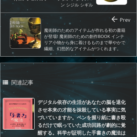
ン シジル シギル

Prev
魔術師のためのアイテムが作れる初の書籍
が登場! 魔術師のための創作BOOK インテ
リア小物から身に着けるものまで華やかで
繊細、幻想的なアイテムがつくれます。
関連記事

デジタル依存の生活があなたの脳を退化
させ本来の才能を抹殺している事実に気
づいていますか。ペンを握り紙に書き殴
るだけで眠っていた成功回路が劇的に覚
醒する。科学が証明した手書きの魔法は