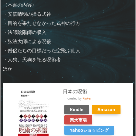
〈本書の内容〉
・安倍晴明の操る式神
・目的を果たせなかった式神の行方
・法師陰陽師の収入
・弘法大師による呪殺
・僧侶たちの目標だった空飛ぶ仙人
・人狗、天狗を祀る呪術者
ほか
日本の呪術
created by
Rinker
Kindle
Amazon
楽天市場
Yahooショッピング