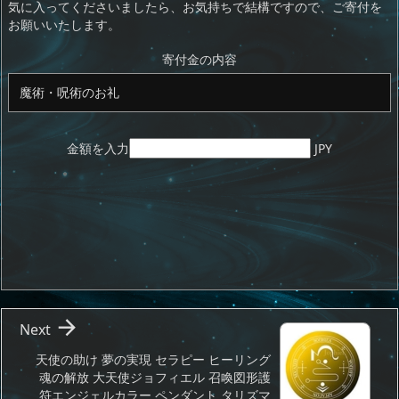
d
d
y
r
ar
ro
気に入ってくださいましたら、お気持ちで結構ですので、ご寄付を
お願いいたします。
o
s
d
p.
n
io
寄付金の内容
金額を入力
JPY

Next
天使の助け 夢の実現 セラピー ヒーリング
魂の解放 大天使ジョフィエル 召喚図形護
符エンジェルカラー ペンダント タリズマ