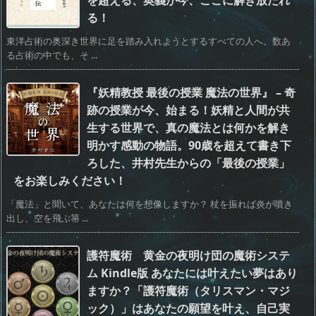
る！
東洋占術の奥深き世界に足を踏み入れようとするすべての人へ。数あ
る占術の中でも、そ ...
『妖精教授 最後の授業 魔法の世界』 – 奇
跡の授業が今、始まる！妖精と人間が共
生する世界で、真の魔法とは何かを解き
明かす感動の物語。90歳を超えて書き下
ろした、井村先生からの「最後の授業」
をお楽しみください！
「魔法」と聞いて、あなたは何を想像しますか？ 杖を振れば炎が噴き
出し、空を飛ぶ箒 ...
護符魔術 黄金の夜明け団の魔術システ
ム Kindle版 あなたには叶えたい夢はあり
ますか？「護符魔術（タリスマン・マジ
ック）」はあなたの願望を叶え、自己実