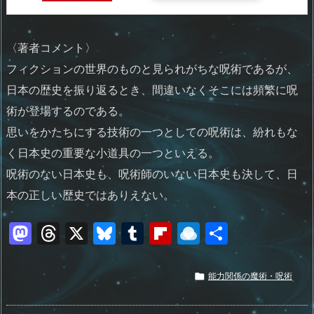
〈著者コメント〉
フィクションの世界のものと見られがちな呪術であるが、
日本の歴史を振り返るとき、間違いなくそこには頻繁に呪
術が登場するのである。
思いをかたちにする技術の一つとしての呪術は、紛れもな
く日本史の重要な小道具の一つといえる。
呪術のない日本史も、呪術師のいない日本史も決して、日
本の正しい歴史ではありえない。
M
T
X
Bl
T
Fl
R
共
a
h
u
u
ip
ai
有
st
re
e
m
b
n
能力関係の魔術・呪術

o
a
sk
bl
o
d