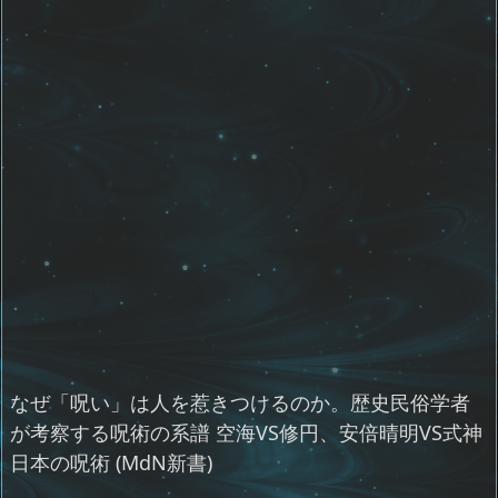
なぜ「呪い」は人を惹きつけるのか。歴史民俗学者
が考察する呪術の系譜 空海VS修円、安倍晴明VS式神
日本の呪術 (MdN新書)