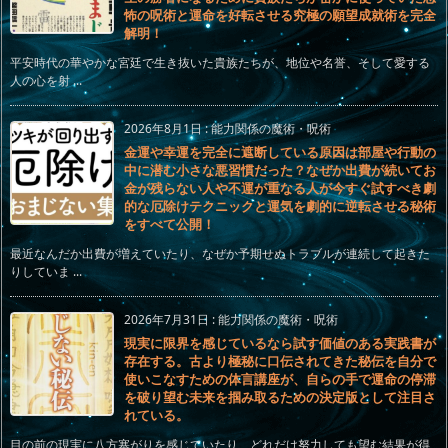
怖の呪術と運命を好転させる究極の願望成就術を完全
解明！
平安時代の華やかな宮廷で生き抜いた貴族たちが、地位や名誉、そして愛する
人の心を射 ...
2026年8月1日
:
能力関係の魔術・呪術
金運や幸運を完全に遮断している原因は部屋や行動の
中に潜む小さな悪習慣だった？なぜか出費が続いてお
金が残らない人や不運が重なる人が今すぐ試すべき劇
的な厄除けテクニックと運気を劇的に逆転させる秘術
をすべて公開！
最近なんだか出費が増えていたり、なぜか予期せぬトラブルが連続して起きた
りしていま ...
2026年7月31日
:
能力関係の魔術・呪術
現実に限界を感じているなら試す価値のある実践書が
存在する。古より極秘に口伝されてきた秘伝を自分で
使いこなすための体言講座が、自らの手で運命の停滞
を破り望む未来を掴み取るための決定版として注目さ
れている。
目の前の現実に八方塞がりを感じていたり、どれだけ努力しても望む結果が得