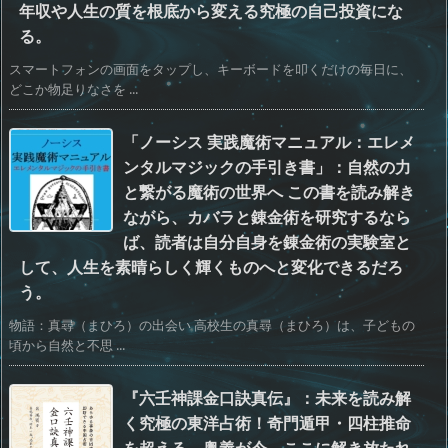
年収や人生の質を根底から変える究極の自己投資にな
る。
スマートフォンの画面をタップし、キーボードを叩くだけの毎日に、
どこか物足りなさを ...
「ノーシス 実践魔術マニュアル：エレメ
ンタルマジックの手引き書」：自然の力
と繋がる魔術の世界へ この書を読み解き
ながら、カバラと錬金術を研究するなら
ば、読者は自分自身を錬金術の実験室と
して、人生を素晴らしく輝くものへと変化できるだろ
う。
物語：真尋（まひろ）の出会い 高校生の真尋（まひろ）は、子どもの
頃から自然と不思 ...
『六壬神課金口訣真伝』：未来を読み解
く究極の東洋占術！奇門遁甲・四柱推命
を超える、奥義が今、ここに解き放たれ