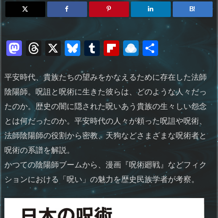
B!
M
T
X
Bl
T
Fl
R
共
a
h
u
u
ip
ai
有
st
re
e
m
b
n
平安時代、貴族たちの望みをかなえるために存在した法師
o
a
sk
bl
o
d
陰陽師。呪詛と呪術に生きた彼らは、どのような人々だっ
d
d
y
r
ar
ro
たのか。歴史の闇に隠された呪いあう貴族の生々しい怨念
とは何だったのか。平安時代の人々が頼った呪詛や呪術、
o
s
d
p.
法師陰陽師の役割から密教、天狗などさまざまな呪術者と
n
io
呪術の系譜を解説。
かつての陰陽師ブームから、漫画『呪術廻戦』などフィク
ションにおける「呪い」の魅力を歴史民族学者が考察。