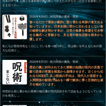
日常の中でふと感じる違和感や胸の奥につかえた小さな引っかかりを放置した
まま日々の ...
2026年8月6日
:
病気関係の魔術・呪術
食べるだけで運命が劇的に塗り替わる奇跡の食文化を
知っていますか。日本全国に密かに伝わるまじない食
の秘密を解き明かす本が、日常の食事を幸運を引き寄
せる儀式へと変貌させ、見る者の食生活観を根本から
覆します。
私たちが普段何気なく口にしている食べ物の中に、実は願いを叶えるための強
力な仕掛け ...
2026年8月5日
:
能力関係の魔術・呪術
歴史の裏に封印されてきた禁断の知識が現代の言葉で
蘇り読者の常識を根底から崩壊させます。古くから伝
わる124項目に及ぶ呪術の手法は、現代人が直面する
人間関係や願望の悩みを一瞬で解決に導く圧倒的な威
力を秘めています。
何世紀も前に書かれた呪術の秘伝書が現代語訳されて読めるようになっている
のを発見し ...