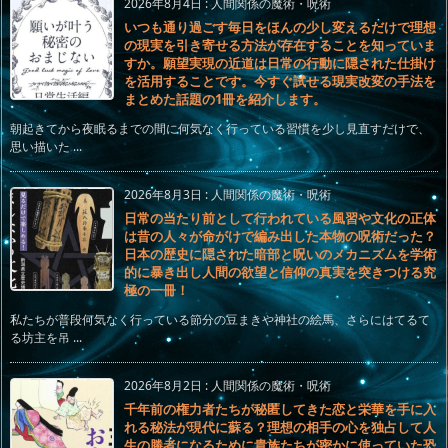
2026年8月4日
:
人間関係の魔術・呪術
いつも通り過ごす毎日をほんの少し変えるだけで理想
の現実を引き寄せる方法が存在することを知っていま
すか。願望実現の近道は日常の行動に隠された仕掛け
を活用することです。今すぐ試せる現実改変の手法を
まとめた話題の1冊を紹介します。
朝起きてから夜眠るまでの間に何気なく行っている習慣を少し見直すだけで、
思い描いた ...
2026年8月3日
:
人間関係の魔術・呪術
日常の当たり前として行われている風習や文化の正体
は昔の人々が命がけで編み出した本物の呪術だった？
日本の歴史に隠された暗部と呪いのメカニズムを学術
的に暴き出し人間の欲望と信仰の真実を突きつける究
極の一冊！
私たちが普段何気なく行っている節分の豆まきや神社の絵馬、さらにはてるて
る坊主を吊 ...
2026年8月2日
:
人間関係の魔術・呪術
千年前の権力者たちが秘匿してきた恋と栄華を手に入
れる秘法が現代に蘇る？理想の相手の心を独占して人
生の勝者になるために貴族たちが密かに使っていた恐