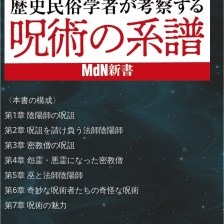
〈本書の構成〉
第1章 陰陽師の呪詛
第2章 呪詛を請け負う法師陰陽師
第3章 密教僧の呪詛
第4章 怨霊・悪霊になった密教僧
第5章 巫と法師陰陽師
第6章 奇妙な呪術者たちの奇怪な呪術
第7章 呪術の魅力