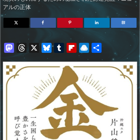
アルの正体
B!
M
T
X
Bl
T
Fl
R
共
a
h
u
u
ip
ai
有
st
re
e
m
b
n
o
a
sk
bl
o
d
d
d
y
r
ar
ro
o
s
d
p.
n
io