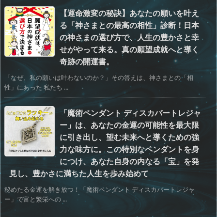
【運命激変の秘訣】あなたの願いを叶え
る「神さまとの最高の相性」診断！日本
の神さまの選び方で、人生の豊かさと幸
せがやって来る。真の願望成就へと導く
奇跡の開運書。
「なぜ、私の願いは叶わないのか？」その答えは、神さまとの「相
性」にあった 私たち ...
「魔術ペンダント ディスカバートレジャ
ー」は、あなたの金運の可能性を最大限
に引き出し、望む未来へと導くための強
力な味方に。この特別なペンダントを身
につけ、あなた自身の内なる「宝」を発
見し、豊かさに満ちた人生を歩み始めて
秘めたる金運を解き放つ！「魔術ペンダント ディスカバートレジャ
ー」で富と繁栄への ...