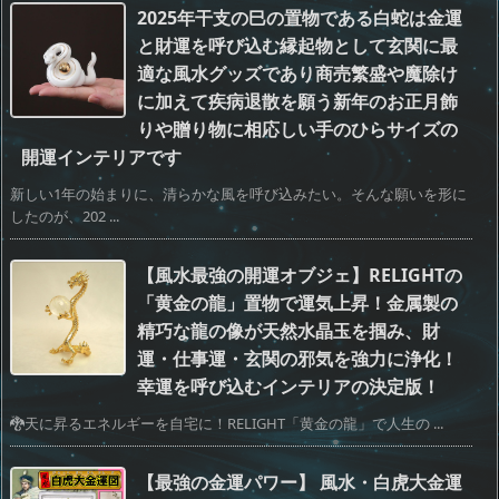
2025年干支の巳の置物である白蛇は金運
と財運を呼び込む縁起物として玄関に最
適な風水グッズであり商売繁盛や魔除け
に加えて疾病退散を願う新年のお正月飾
りや贈り物に相応しい手のひらサイズの
開運インテリアです
新しい1年の始まりに、清らかな風を呼び込みたい。そんな願いを形に
したのが、202 ...
【風水最強の開運オブジェ】RELIGHTの
「黄金の龍」置物で運気上昇！金属製の
精巧な龍の像が天然水晶玉を掴み、財
運・仕事運・玄関の邪気を強力に浄化！
幸運を呼び込むインテリアの決定版！
🐉天に昇るエネルギーを自宅に！RELIGHT「黄金の龍」で人生の ...
【最強の金運パワー】 風水・白虎大金運