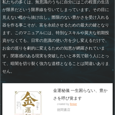
私たちの多くは、無意識のうちに自分にはこの程度の生活
が限界だという限界線を引いてしまっています。その目に
見えない檻から抜け出し、際限のない豊かさを受け入れる
器を作る事こそが、富を永続させるための最大の鍵となり
ます。このマニュアルには、特別なスキルや莫大な初期投
資がなくても、日常の意識の使い方を少し変えるだけで、
お金の巡りを劇的に変えるための知恵が網羅されていま
す。閉塞感のある現実を突破したいと本気で願う人にとっ
て、暗闇を切り裂く強力な道標となることは間違いありま
せん。
金運秘儀 一生困らない、豊か
さを呼び覚ます
created by
Rinker
徳間書店