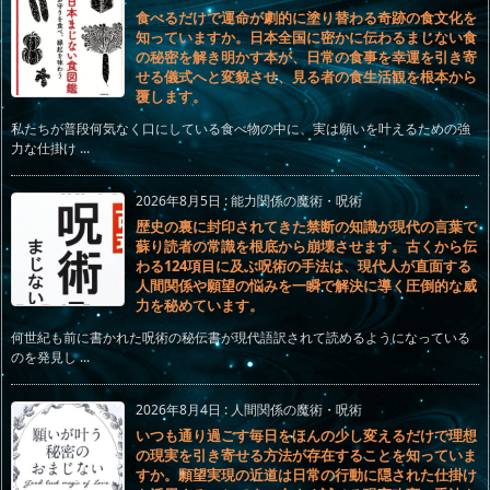
食べるだけで運命が劇的に塗り替わる奇跡の食文化を
知っていますか。日本全国に密かに伝わるまじない食
の秘密を解き明かす本が、日常の食事を幸運を引き寄
せる儀式へと変貌させ、見る者の食生活観を根本から
覆します。
私たちが普段何気なく口にしている食べ物の中に、実は願いを叶えるための強
力な仕掛け ...
2026年8月5日
:
能力関係の魔術・呪術
歴史の裏に封印されてきた禁断の知識が現代の言葉で
蘇り読者の常識を根底から崩壊させます。古くから伝
わる124項目に及ぶ呪術の手法は、現代人が直面する
人間関係や願望の悩みを一瞬で解決に導く圧倒的な威
力を秘めています。
何世紀も前に書かれた呪術の秘伝書が現代語訳されて読めるようになっている
のを発見し ...
2026年8月4日
:
人間関係の魔術・呪術
いつも通り過ごす毎日をほんの少し変えるだけで理想
の現実を引き寄せる方法が存在することを知っていま
すか。願望実現の近道は日常の行動に隠された仕掛け