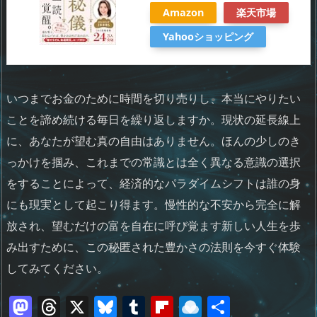
Amazon
楽天市場
Yahooショッピング
いつまでお金のために時間を切り売りし、本当にやりたい
ことを諦め続ける毎日を繰り返しますか。現状の延長線上
に、あなたが望む真の自由はありません。ほんの少しのき
っかけを掴み、これまでの常識とは全く異なる意識の選択
をすることによって、経済的なパラダイムシフトは誰の身
にも現実として起こり得ます。慢性的な不安から完全に解
放され、望むだけの富を自在に呼び覚ます新しい人生を歩
み出すために、この秘匿された豊かさの法則を今すぐ体験
してみてください。
M
T
X
Bl
T
Fl
R
共