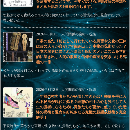
を活用することです。今すぐ試せる現実改変の手法を
まとめた話題の1冊を紹介します。
朝起きてから夜眠るまでの間に何気なく行っている習慣を少し見直すだけで、
思い描いた ...
2026年8月3日
:
人間関係の魔術・呪術
日常の当たり前として行われている風習や文化の正体
は昔の人々が命がけで編み出した本物の呪術だった？
日本の歴史に隠された暗部と呪いのメカニズムを学術
的に暴き出し人間の欲望と信仰の真実を突きつける究
極の一冊！
私たちが普段何気なく行っている節分の豆まきや神社の絵馬、さらにはてるて
る坊主を吊 ...
2026年8月2日
:
人間関係の魔術・呪術
千年前の権力者たちが秘匿してきた恋と栄華を手に入
れる秘法が現代に蘇る？理想の相手の心を独占して人
生の勝者になるために貴族たちが密かに使っていた恐
怖の呪術と運命を好転させる究極の願望成就術を完全
解明！
平安時代の華やかな宮廷で生き抜いた貴族たちが、地位や名誉、そして愛する