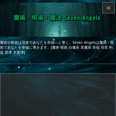


メニュ

サイド
魔術や呪術は現世であなたを幸福へと導く。Seven Angelsは魔術・呪

術であなたを幸福に導きます。[魔術 呪術 白魔術 黒魔術 幸福 現世 利
前へ
益 君津 木更津]

次へ

検索