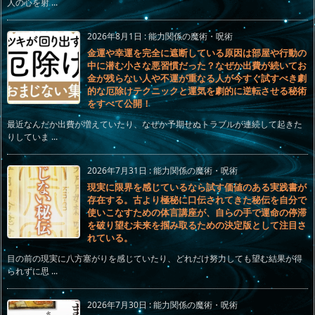
人の心を射 ...
2026年8月1日
:
能力関係の魔術・呪術
金運や幸運を完全に遮断している原因は部屋や行動の
中に潜む小さな悪習慣だった？なぜか出費が続いてお
金が残らない人や不運が重なる人が今すぐ試すべき劇
的な厄除けテクニックと運気を劇的に逆転させる秘術
をすべて公開！
最近なんだか出費が増えていたり、なぜか予期せぬトラブルが連続して起きた
りしていま ...
2026年7月31日
:
能力関係の魔術・呪術
現実に限界を感じているなら試す価値のある実践書が
存在する。古より極秘に口伝されてきた秘伝を自分で
使いこなすための体言講座が、自らの手で運命の停滞
を破り望む未来を掴み取るための決定版として注目さ
れている。
目の前の現実に八方塞がりを感じていたり、どれだけ努力しても望む結果が得
られずに思 ...
2026年7月30日
:
能力関係の魔術・呪術