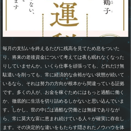
毎月の支払いを終えるたびに残高を見てため息をついた
り、将来の老後資金について考えては夜も眠れなくなった
りしていませんか。いくら仕事を頑張っても、どれだけ無
駄遣いを削っても、常に経済的な余裕がない状態が続いて
いるなら、それは努力の方向が根本から間違っている証拠
です。多くの人が、お金を稼ぐためにはもっと過酷に働く
か、徹底的に生活を切り詰めるしかないと思い込んでいま
す。しかし、世の中には過酷な労働とは無縁でありなが
ら、常に莫大な富に恵まれ続けている人々が確実に存在し
ます。その決定的な違いをもたらす隠されたノウハウを体