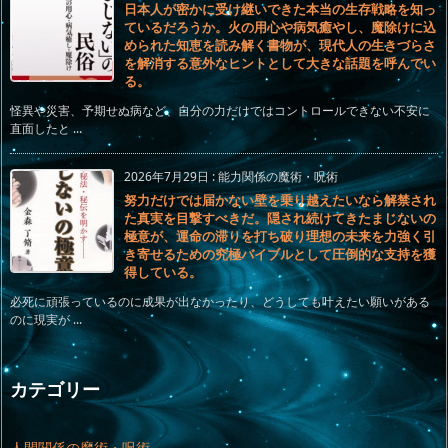
日本人が密かに受け継いできた本当の生存戦略を知っ
ているだろうか。火の用心や病気癒やし、魔除けに込
められた知恵を読み解く書物が、現代人の生きづらさ
を解消する意外なヒントとして大きな話題を呼んでい
る。
怪異や災害、予期せぬ病など、自分の力だけではコントロールできない不安に
直面したと ...
2026年7月29日
:
能力関係の魔術・呪術
努力だけでは届かない壁を乗り越えたいなら解禁され
た真実を目撃すべきだ。隠され続けてきたまじないの
極意が、運命の滞りを打ち破り理想の未来を力強く引
き寄せるための究極バイブルとして圧倒的な支持を獲
得している。
必死に頑張っているのに成果が出なかったり、どうしても叶えたい願いがある
のに現実が ...
カテゴリー
人間関係の魔術・呪術