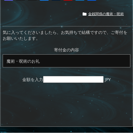
a
h
u
u
ip
ai
有
st
re
e
m
b
n
金銭関係の魔術・呪術

o
a
sk
bl
o
d
d
d
y
r
ar
ro
気に入ってくださいましたら、お気持ちで結構ですので、ご寄付を
お願いいたします。
o
s
d
p.
n
io
寄付金の内容
金額を入力
JPY