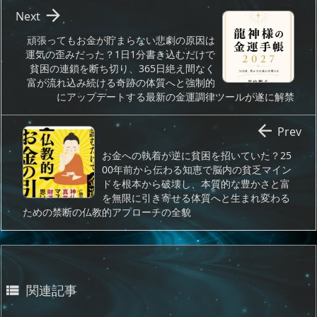

Next
頑張ってもお金が貯まらない悲劇の原因は
運気の歪みだった？1日1分書き込むだけで
貧困の連鎖を断ち切り、365日絶え間なく
富が流れ込み続ける奇跡の体質へと強制的
にアップデートする最新の金運調律ツールが遂に解禁

Prev
お金への執着が逆に貧困を招いていた？25
00年前から伝わる知恵で脳内の貧乏マイン
ドを根本から破壊し、本質的な豊かさと富
を無限に引き寄せる体質へと生まれ変わる
ための禁断の仏教的アプローチの全貌
関連記事
