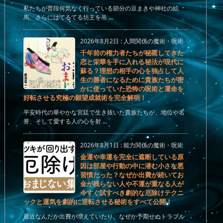
私たちが普段何気なく行っている節分の豆まきや神社の絵
馬、さらにはてるてる坊主を吊 ...
2026年8月2日
:
人間関係の魔術・呪術
千年前の権力者たちが秘匿してきた
恋と栄華を手に入れる秘法が現代に
蘇る？理想の相手の心を独占して人
生の勝者になるために貴族たちが密
かに使っていた恐怖の呪術と運命を
好転させる究極の願望成就術を完全解明！
平安時代の華やかな宮廷で生き抜いた貴族たちが、地位や名
誉、そして愛する人の心を射 ...
2026年8月1日
:
能力関係の魔術・呪術
金運や幸運を完全に遮断している原
因は部屋や行動の中に潜む小さな悪
習慣だった？なぜか出費が続いてお
金が残らない人や不運が重なる人が
今すぐ試すべき劇的な厄除けテクニ
ックと運気を劇的に逆転させる秘術をすべて公開！
最近なんだか出費が増えていたり、なぜか予期せぬトラブル