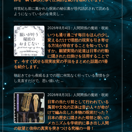
何世紀も前に書かれた呪術の秘伝書が現代語訳されて読める
ようになっているのを発見し ...
2026年8月4日
:
人間関係の魔術・呪術
いつも通り過ごす毎日をほんの少し
変えるだけで理想の現実を引き寄せ
る方法が存在することを知っていま
すか。願望実現の近道は日常の行動
に隠された仕掛けを活用することで
す。今すぐ試せる現実改変の手法をまとめた話題の1冊
を紹介します。
朝起きてから夜眠るまでの間に何気なく行っている習慣を少
し見直すだけで、思い描いた ...
2026年8月3日
:
人間関係の魔術・呪術
日常の当たり前として行われている
風習や文化の正体は昔の人々が命が
けで編み出した本物の呪術だった？
日本の歴史に隠された暗部と呪いの
メカニズムを学術的に暴き出し人間
の欲望と信仰の真実を突きつける究極の一冊！