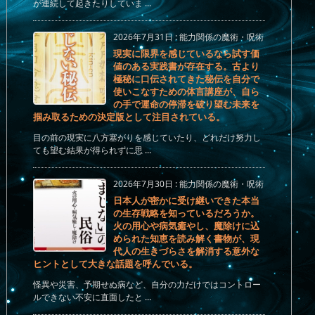
が連続して起きたりしていま ...
2026年7月31日
:
能力関係の魔術・呪術
現実に限界を感じているなら試す価
値のある実践書が存在する。古より
極秘に口伝されてきた秘伝を自分で
使いこなすための体言講座が、自ら
の手で運命の停滞を破り望む未来を
掴み取るための決定版として注目されている。
目の前の現実に八方塞がりを感じていたり、どれだけ努力し
ても望む結果が得られずに思 ...
2026年7月30日
:
能力関係の魔術・呪術
日本人が密かに受け継いできた本当
の生存戦略を知っているだろうか。
火の用心や病気癒やし、魔除けに込
められた知恵を読み解く書物が、現
代人の生きづらさを解消する意外な
ヒントとして大きな話題を呼んでいる。
怪異や災害、予期せぬ病など、自分の力だけではコントロー
ルできない不安に直面したと ...