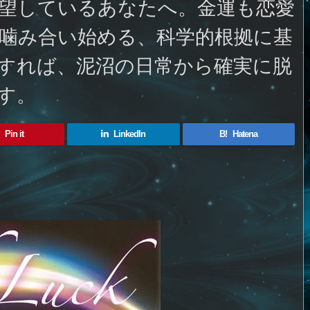
望しているあなたへ。金運も恋愛
噛み合い始める、科学的根拠に基
すれば、泥沼の日常から確実に脱
す。
Pin it
LinkedIn
B!
Hatena