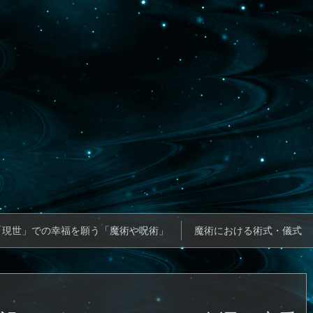
「現世」での幸福を願う「魔術や呪術」
魔術における術式・儀式