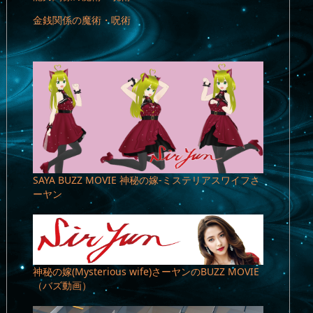
金銭関係の魔術・呪術
SAYA BUZZ MOVIE 神秘の嫁-ミステリアスワイフさ
ーヤン
神秘の嫁(Mysterious wife)さーヤンのBUZZ MOVIE
（バズ動画）