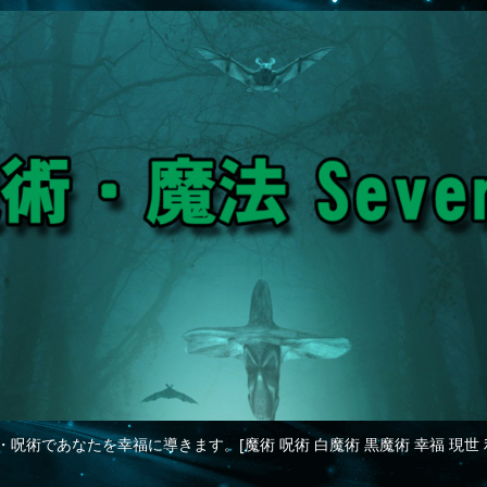
・呪術であなたを幸福に導きます。[魔術 呪術 白魔術 黒魔術 幸福 現世 