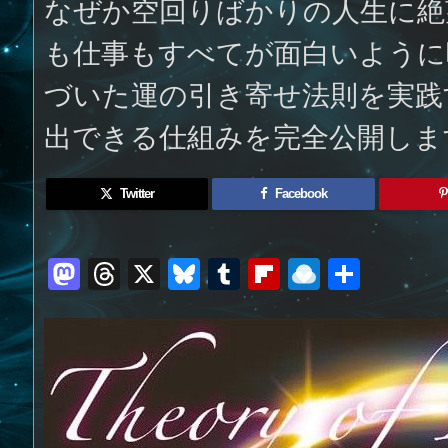
なぜか空回りばかりの人生に絶
も仕事もすべてが面白いように
づいた運の引き寄せ法則を実践
出できる仕組みを完全公開しま
Twitter
Facebook
M
T
X
Bl
T
Fl
R
共
a
h
u
u
ip
ai
有
st
re
e
m
b
n
o
a
sk
bl
o
d
d
d
y
r
ar
ro
o
s
d
p.