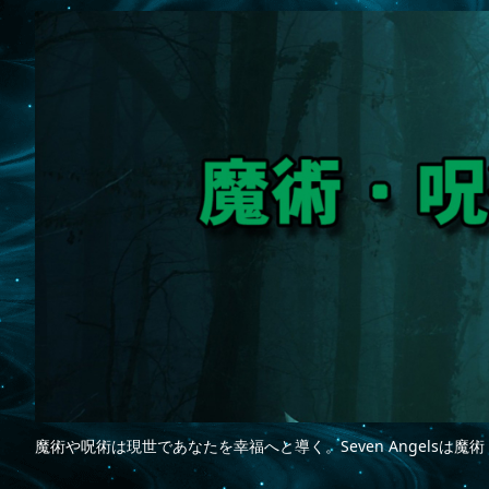
魔術や呪術は現世であなたを幸福へと導く。Seven Angelsは魔術