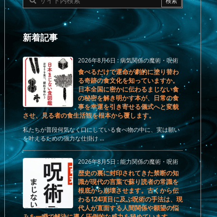
新着記事
2026年8月6日
:
病気関係の魔術・呪術
食べるだけで運命が劇的に塗り替わ
る奇跡の食文化を知っていますか。
日本全国に密かに伝わるまじない食
の秘密を解き明かす本が、日常の食
事を幸運を引き寄せる儀式へと変貌
させ、見る者の食生活観を根本から覆します。
私たちが普段何気なく口にしている食べ物の中に、実は願い
を叶えるための強力な仕掛け ...
2026年8月5日
:
能力関係の魔術・呪術
歴史の裏に封印されてきた禁断の知
識が現代の言葉で蘇り読者の常識を
根底から崩壊させます。古くから伝
わる124項目に及ぶ呪術の手法は、現
代人が直面する人間関係や願望の悩
みを一瞬で解決に導く圧倒的な威力を秘めています。