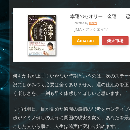
幸運のセオリー 金運！ 
created by
Rinker
JMA・アソシエイツ
Amazon
楽天市場
何もかもが上手くいかない時期というのは、次のステー
況にしがみつく必要は全くありません。運の仕組みを正
く楽しさを、一刻も早く体感してほしいと思います。
まずは明日、目が覚めた瞬間の最初の思考をポジティブ
歩がドミノ倒しのように周囲の現実を変え、あなたを最
こした人から順に、人生は確実に変わり始めます。