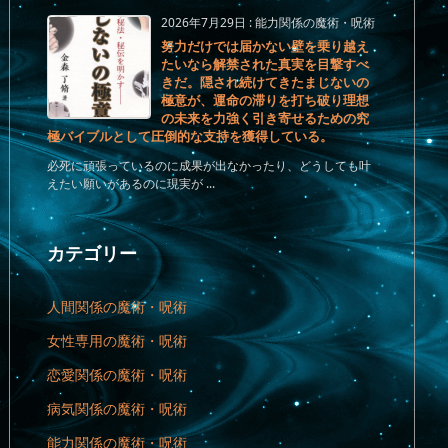
2026年7月29日
:
能力関係の魔術・呪術
努力だけでは届かない壁を乗り越え
たいなら解禁された真実を目撃すべ
きだ。隠され続けてきたまじないの
極意が、運命の滞りを打ち破り理想
の未来を力強く引き寄せるための究
極バイブルとして圧倒的な支持を獲得している。
必死に頑張っているのに成果が出なかったり、どうしても叶
えたい願いがあるのに現実が ...
カテゴリー
人間関係の魔術・呪術
女性専用の魔術・呪術
恋愛関係の魔術・呪術
病気関係の魔術・呪術
能力関係の魔術・呪術