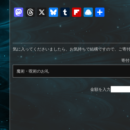
M
T
X
Bl
T
Fl
R
共
a
h
u
u
ip
ai
有
st
re
e
m
b
n
o
a
sk
bl
o
d
d
d
y
r
ar
ro
気に入ってくださいましたら、お気持ちで結構ですので、ご寄
o
s
d
p.
寄付
n
io
金額を入力