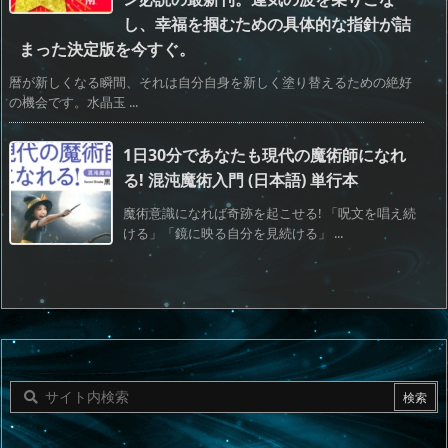
し、幸福を掴むための具体的な指針が詰
まった決定版を今すぐ。
暦が新しくなる瞬間、それは自分自身を新しく塗り替えるための絶好
の機会です。水晶玉 ...
1日30分であなたも現代の魔術師になれ
る! 混沌魔術入門 (日本語) 単行本
魔術意識になれば奇跡を起こせる! 「呪文を唱え続
ける」「鏡に映る自分を見続ける」 ...