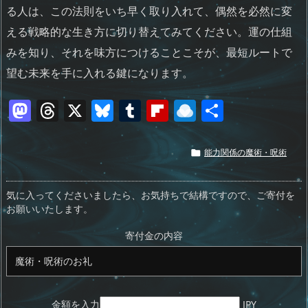
る人は、この法則をいち早く取り入れて、偶然を必然に変
える戦略的な生き方に切り替えてみてください。運の仕組
みを知り、それを味方につけることこそが、最短ルートで
望む未来を手に入れる鍵になります。
M
T
X
Bl
T
Fl
R
共
a
h
u
u
ip
ai
有
st
re
e
m
b
n
能力関係の魔術・呪術

o
a
sk
bl
o
d
d
d
y
r
ar
ro
気に入ってくださいましたら、お気持ちで結構ですので、ご寄付を
お願いいたします。
o
s
d
p.
n
io
寄付金の内容
金額を入力
JPY