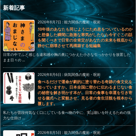
新着記事
2026年8月7日
:
能力関係の魔術・呪術
10年後のあなたも同じようにため息をついているのか
と想像した瞬間に急激な寒気がしたなら今すぐこの話
を聞くべきで日常の全肯定があなたの未来を根底から
静かに崩壊させて再構築する短編集
日常の中でふと感じる違和感や胸の奥につかえた小さな引っかかりを放置した
まま日々の ...
2026年8月6日
:
病気関係の魔術・呪術
食べるだけで運命が劇的に塗り替わる奇跡の食文化を
知っていますか。日本全国に密かに伝わるまじない食
の秘密を解き明かす本が、日常の食事を幸運を引き寄
せる儀式へと変貌させ、見る者の食生活観を根本から
覆します。
私たちが普段何気なく口にしている食べ物の中に、実は願いを叶えるための強
力な仕掛け ...
2026年8月5日
:
能力関係の魔術・呪術