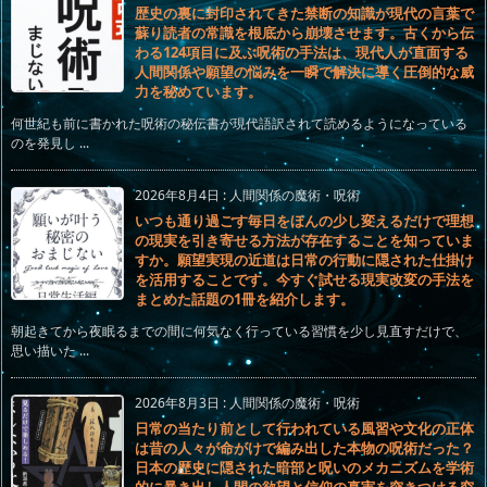
歴史の裏に封印されてきた禁断の知識が現代の言葉で
蘇り読者の常識を根底から崩壊させます。古くから伝
わる124項目に及ぶ呪術の手法は、現代人が直面する
人間関係や願望の悩みを一瞬で解決に導く圧倒的な威
力を秘めています。
何世紀も前に書かれた呪術の秘伝書が現代語訳されて読めるようになっている
のを発見し ...
2026年8月4日
:
人間関係の魔術・呪術
いつも通り過ごす毎日をほんの少し変えるだけで理想
の現実を引き寄せる方法が存在することを知っていま
すか。願望実現の近道は日常の行動に隠された仕掛け
を活用することです。今すぐ試せる現実改変の手法を
まとめた話題の1冊を紹介します。
朝起きてから夜眠るまでの間に何気なく行っている習慣を少し見直すだけで、
思い描いた ...
2026年8月3日
:
人間関係の魔術・呪術
日常の当たり前として行われている風習や文化の正体
は昔の人々が命がけで編み出した本物の呪術だった？
日本の歴史に隠された暗部と呪いのメカニズムを学術
的に暴き出し人間の欲望と信仰の真実を突きつける究