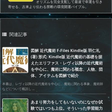
オリズムを完全支配して最速で幸運を引き
寄せる、古来より伝わる禁断の環境開運バイブル。
関連記事

図解 近代魔術 F‐Files Kindle版 羽仁礼
(著) 形式: Kindle版 近代魔術の基礎を据
えたエリファス・レヴィ以降の近代魔術
を中心に、魔術に関わる概念、人物、団
体、アイテムを図解で紹介
本書は、レヴィ以降の近代魔術を中心に、魔術に関わる事象、魔術師
などについて概説し ...
あまり努力をしてもいないのになぜか試
験ではいつも上位。そういった学習能力