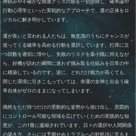
神頼みや不確かな開運グッズの類を一切排除し、確率論や
行動心理学といった実戦的なアプローチで、運の正体をロ
ジカルに解き明かしています。
運が良いと言われる人たちは、無意識のうちにチャンスが
巡ってくる確率を高める行動を選択しています。打席に立
つ回数を適切に増やし、失敗のリスクを最小限に抑えなが
ら、好機が訪れた瞬間に迷わず掴み取る仕組みを日常の中
に構築しているのです。逆に、どれだけ能力が高くても、
閉じた環境に引きこもっていては、幸運の女神と出会う確
率自体がゼロのままになってしまいます。
偶然をただ待つだけの受動的な姿勢から抜け出し、意図的
にコントロール可能な領域を広げていくための実践的な知
恵が、この1冊に凝縮されています。日々の選択や人間関係
の築き方、さらには予期せぬトラブルへの対処法に至るま