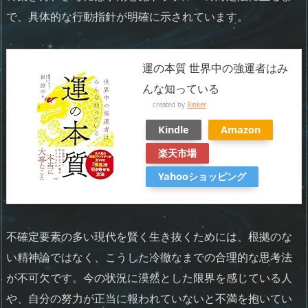
で、具体的な行動指針が明確に示されています。
運の本質 世界中の強運者はみ
んな知っている
created by
Rinker
Kindle
Amazon
楽天市場
Yahooショッピング
不確定要素の多い現代を賢く生き抜くためには、根拠のな
い精神論ではなく、こうした冷徹なまでの合理的な思考法
が不可欠です。今の状況に漠然とした限界を感じている人
や、自分の努力が正当に報われていないと不満を抱いてい