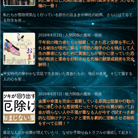
極の一冊！
私たちが普段何気なく行っている節分の豆まきや神社の絵馬、さらにはてるて
る坊主を吊 ...
2026年8月2日
:
人間関係の魔術・呪術
千年前の権力者たちが秘匿してきた恋と栄華を手に入
れる秘法が現代に蘇る？理想の相手の心を独占して人
生の勝者になるために貴族たちが密かに使っていた恐
怖の呪術と運命を好転させる究極の願望成就術を完全
解明！
平安時代の華やかな宮廷で生き抜いた貴族たちが、地位や名誉、そして愛する
人の心を射 ...
2026年8月1日
:
能力関係の魔術・呪術
金運や幸運を完全に遮断している原因は部屋や行動の
中に潜む小さな悪習慣だった？なぜか出費が続いてお
金が残らない人や不運が重なる人が今すぐ試すべき劇
的な厄除けテクニックと運気を劇的に逆転させる秘術
をすべて公開！
最近なんだか出費が増えていたり、なぜか予期せぬトラブルが連続して起きた
りしていま ...