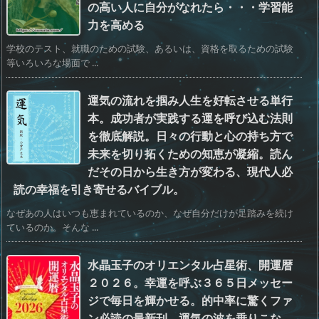
の高い人に自分がなれたら・・・学習能
力を高める
学校のテスト、就職のための試験、あるいは、資格を取るための試験
等いろいろな場面で ...
運気の流れを掴み人生を好転させる単行
本。成功者が実践する運を呼び込む法則
を徹底解説。日々の行動と心の持ち方で
未来を切り拓くための知恵が凝縮。読ん
だその日から生き方が変わる、現代人必
読の幸福を引き寄せるバイブル。
なぜあの人はいつも恵まれているのか、なぜ自分だけが足踏みを続け
ているのか。そんな ...
水晶玉子のオリエンタル占星術、開運暦
２０２６。幸運を呼ぶ３６５日メッセー
ジで毎日を輝かせる。的中率に驚くファ
ン必読の最新刊。運気の波を乗りこな