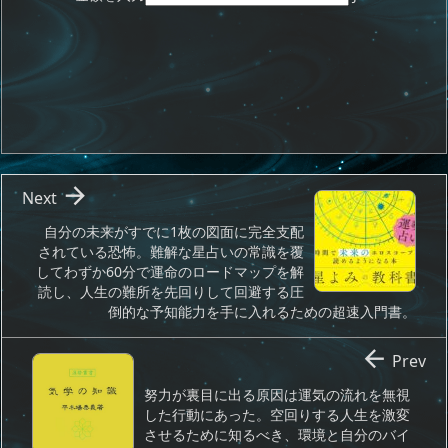

Next
自分の未来がすでに1枚の図面に完全支配
されている恐怖。難解な星占いの常識を覆
してわずか60分で運命のロードマップを解
読し、人生の難所を先回りして回避する圧
倒的な予知能力を手に入れるための超速入門書。

Prev
努力が裏目に出る原因は運気の流れを無視
した行動にあった。空回りする人生を激変
させるために知るべき、環境と自分のバイ