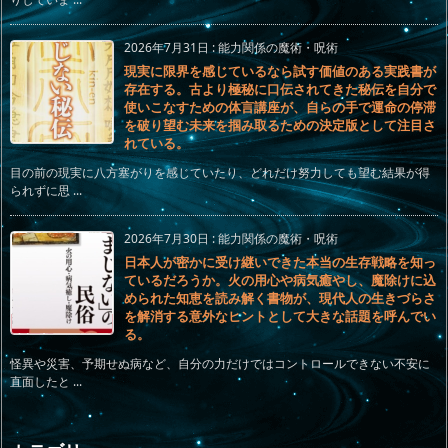
2026年7月31日
:
能力関係の魔術・呪術
現実に限界を感じているなら試す価値のある実践書が
存在する。古より極秘に口伝されてきた秘伝を自分で
使いこなすための体言講座が、自らの手で運命の停滞
を破り望む未来を掴み取るための決定版として注目さ
れている。
目の前の現実に八方塞がりを感じていたり、どれだけ努力しても望む結果が得
られずに思 ...
2026年7月30日
:
能力関係の魔術・呪術
日本人が密かに受け継いできた本当の生存戦略を知っ
ているだろうか。火の用心や病気癒やし、魔除けに込
められた知恵を読み解く書物が、現代人の生きづらさ
を解消する意外なヒントとして大きな話題を呼んでい
る。
怪異や災害、予期せぬ病など、自分の力だけではコントロールできない不安に
直面したと ...