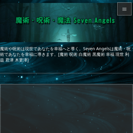


メニュ

サイド
魔術や呪術は現世であなたを幸福へと導く。Seven Angelsは魔術・呪

術であなたを幸福に導きます。[魔術 呪術 白魔術 黒魔術 幸福 現世 利
前へ
益 君津 木更津]

次へ

検索