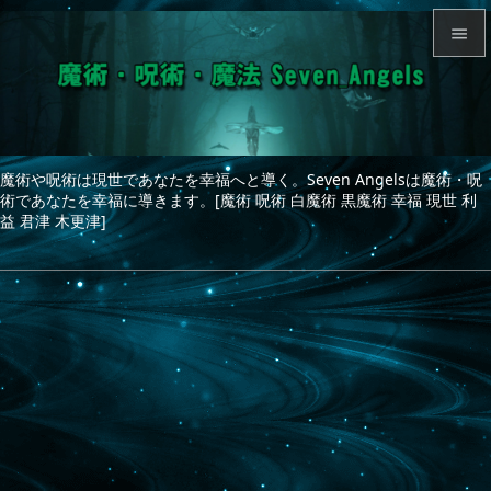


メニュ

サイド
魔術や呪術は現世であなたを幸福へと導く。Seven Angelsは魔術・呪

術であなたを幸福に導きます。[魔術 呪術 白魔術 黒魔術 幸福 現世 利
前へ
益 君津 木更津]

次へ

検索