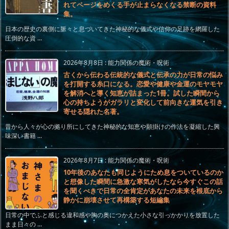
れてページをめくる手が止まらなくなる禁断の資料
集。
日本の歴史の裏側に脈々と息づいてきた神秘的な儀式や信仰の足跡を網羅した
圧倒的な資 ...
2026年8月8日
:
能力関係の魔術・呪術
古くから伝わる伝統的な儀式と伝承の力が日常の悩み
を打開する糸口になる。恋愛や健康や金運のモヤモヤ
を解消へと導く知恵が詰まった1冊。試した瞬間から
心の持ちようがガラリと変化して前向きな運気を引き
寄せる隠れた名著。
昔から人々が心の拠り所にしてきた神秘的な知恵や願掛けの作法を凝縮した興
味深い書籍 ...
2026年8月7日
:
能力関係の魔術・呪術
10年後のあなたも同じようにため息をついているのか
と想像した瞬間に急激な寒気がしたなら今すぐこの話
を聞くべきで日常の全肯定があなたの未来を根底から
静かに崩壊させて再構築する短編集
日常の中でふと感じる違和感や胸の奥につかえた小さな引っかかりを放置した
まま日々の ...