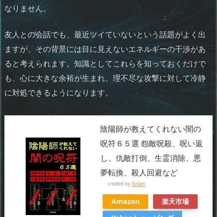
なりません。
友人との会話でも、最近ツイていないという話題がよく出
ますが、その背景には目に見えないエネルギーの干渉があ
ると考えられます。知識としてこれらを知っておくだけで
も、心に大きな余裕が生まれ、理不尽な攻撃に対して冷静
に対処できるようになります。
陰陽師が教えてくれない闇の
呪符６５選 怨敵呪殺、呪い返
し、仇敵打倒、生霊消除、悪
夢転換、殺人回避など
created by
Rinker
Amazon
楽天市場