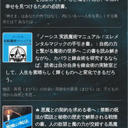
幸せを見つけるための必読書。
「神さま」はあなたの外ではなく、内にいる――人生を美しくする魔
法とは？ あなたは ...
「ノーシス 実践魔術マニュアル：エレメ
ンタルマジックの手引き書」：自然の力
と繋がる魔術の世界へ この書を読み解き
ながら、カバラと錬金術を研究するなら
ば、読者は自分自身を錬金術の実験室と
して、人生を素晴らしく輝くものへと変化できるだろ
う。
物語：真尋（まひろ）の出会い 高校生の真尋（まひろ）は、子どもの
頃から自然と不思 ...
🔥 悪魔との契約を求める者へ：禁断の呪
法が図説と秘密の歴史で解禁される戦慄
の書。人の欲望と魔の力が交錯する黒魔