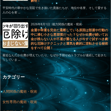
解明！
平安時代の華やかな宮廷で生き抜いた貴族たちが、地位や名誉、そして愛する
人の心を射 ...
2026年8月1日
:
能力関係の魔術・呪術
金運や幸運を完全に遮断している原因は部屋や行動の
中に潜む小さな悪習慣だった？なぜか出費が続いてお
金が残らない人や不運が重なる人が今すぐ試すべき劇
的な厄除けテクニックと運気を劇的に逆転させる秘術
をすべて公開！
最近なんだか出費が増えていたり、なぜか予期せぬトラブルが連続して起きた
りしていま ...
カテゴリー
人間関係の魔術・呪術
女性専用の魔術・呪術