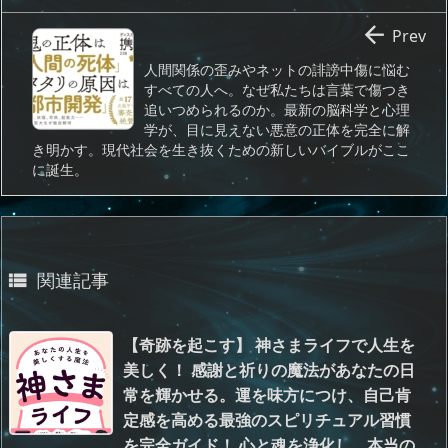

Prev
人間関係の歪みやネットの誹謗中傷に悩む
すべての人へ。なぜ私たちは言葉で傷つき
追いつめられるのか。最新の脳科学と心理
学が、目に見えない悪意の正体を完全に解
き明かす。現代社会を生き抜くための新しいバイブルがここ
に誕生。
関連記事

【奇跡を起こす】 神さまライフで人生を
美しく！ 感謝と祈りの魔法があなたの日
常を輝かせる。運を味方につけ、自己肯
定感を高める最強のスピリチュアル習慣
を完全ガイド！ 心と魂を浄化し、本当の