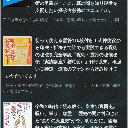
術の奥義がここに。真の闇を知り現世を
支配したい探求者必携のマニュアル。
😈 引き返せない知識の誘惑：『禁書・悪魔の呪法』が覗かせる、人間
...
切って使える霊符116枚付き！式神使役か
ら印法・折符まで誰でも実践できる呪術
の秘法を完全解説『呪術・霊符の秘儀秘
伝（実践講座1 増補版）』刊行以来、根強
い古神道・道教のファンから読み続けて
いただいてます。
『呪術・霊符の秘儀秘伝（実践講座1 増補版）』は、呪術・霊符の基礎
から実践までを ...
令和の時代に読み解く、皇室の裏面史。
呪い、祟り、怨霊──歴史の闇に封印され
た“禁断の天皇史”が今、明らかに。陰陽
師と呪術が支配した宮廷、天皇と怨霊の