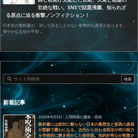
壮絶な戦い。SNSで話題沸騰、知られざ
る原点に迫る衝撃ノンフィクション！
日本史の教科書が、決して語ることのない衝撃的な真実があります。
華やかな文化や平和 ...
新着記事
2026年8月9日
:
人間関係の魔術・呪術
教科書には絶対に載らない日本の裏歴史と怪異の真相
が図解で露わになる。古代から伝わる呪法や符の呪力
を学術的に解き明かした保存版。知的好奇心が刺激さ