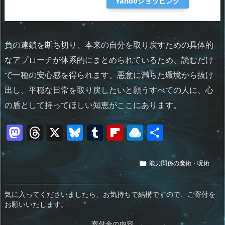
Yahooショッピング
負の連鎖を断ち切り、本来の自分を取り戻すための具体的
なアプローチが体系的にまとめられているため、読むだけ
で一種の安心感を得られます。悪意に満ちた環境から抜け
出し、平穏な日常を取り戻したいと願うすべての人に、心
の盾として持ってほしい知恵がここにあります。
M
T
X
Bl
T
Fl
R
共
a
h
u
u
ip
ai
有
st
re
e
m
b
n
能力関係の魔術・呪術

o
a
sk
bl
o
d
d
d
y
r
ar
ro
気に入ってくださいましたら、お気持ちで結構ですので、ご寄付を
お願いいたします。
o
s
d
p.
寄付金の内容