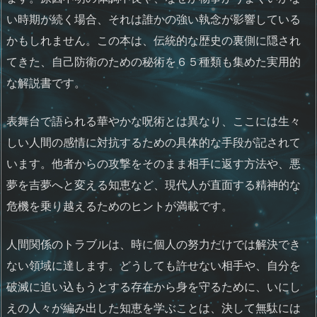
い時期が続く場合、それは誰かの強い執念が影響している
かもしれません。この本は、伝統的な歴史の裏側に隠され
てきた、自己防衛のための秘術を６５種類も集めた実用的
な解説書です。
表舞台で語られる華やかな呪術とは異なり、ここには生々
しい人間の感情に対抗するための具体的な手段が記されて
います。他者からの攻撃をそのまま相手に返す方法や、悪
夢を吉夢へと変える知恵など、現代人が直面する精神的な
危機を乗り越えるためのヒントが満載です。
人間関係のトラブルは、時に個人の努力だけでは解決でき
ない領域に達します。どうしても許せない相手や、自分を
破滅に追い込もうとする存在から身を守るために、いにし
えの人々が編み出した知恵を学ぶことは、決して無駄には