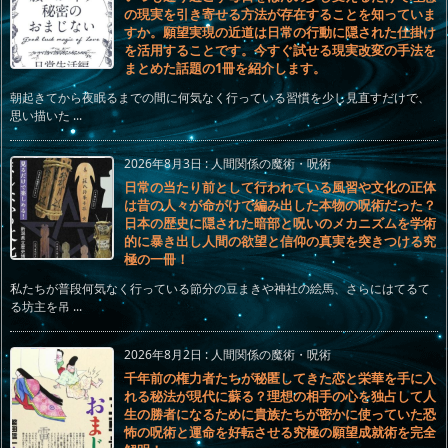
の現実を引き寄せる方法が存在することを知っていま
すか。願望実現の近道は日常の行動に隠された仕掛け
を活用することです。今すぐ試せる現実改変の手法を
まとめた話題の1冊を紹介します。
朝起きてから夜眠るまでの間に何気なく行っている習慣を少し見直すだけで、
思い描いた ...
2026年8月3日
:
人間関係の魔術・呪術
日常の当たり前として行われている風習や文化の正体
は昔の人々が命がけで編み出した本物の呪術だった？
日本の歴史に隠された暗部と呪いのメカニズムを学術
的に暴き出し人間の欲望と信仰の真実を突きつける究
極の一冊！
私たちが普段何気なく行っている節分の豆まきや神社の絵馬、さらにはてるて
る坊主を吊 ...
2026年8月2日
:
人間関係の魔術・呪術
千年前の権力者たちが秘匿してきた恋と栄華を手に入
れる秘法が現代に蘇る？理想の相手の心を独占して人
生の勝者になるために貴族たちが密かに使っていた恐
怖の呪術と運命を好転させる究極の願望成就術を完全