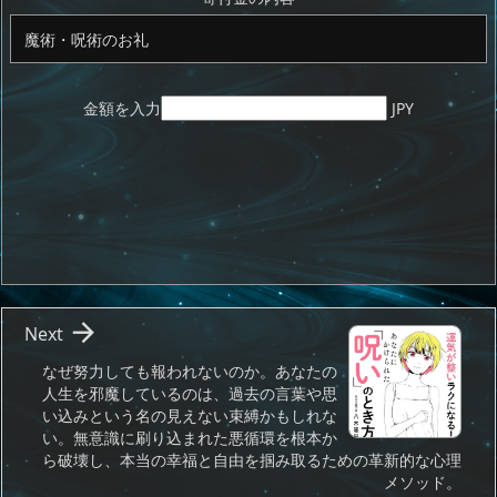
n
io
金額を入力
JPY

Next
なぜ努力しても報われないのか。あなたの
人生を邪魔しているのは、過去の言葉や思
い込みという名の見えない束縛かもしれな
い。無意識に刷り込まれた悪循環を根本か
ら破壊し、本当の幸福と自由を掴み取るための革新的な心理
メソッド。