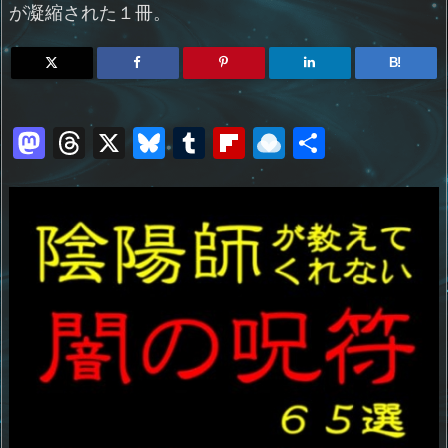
が凝縮された１冊。
B!
M
T
X
Bl
T
Fl
R
共
a
h
u
u
ip
ai
有
st
re
e
m
b
n
o
a
sk
bl
o
d
d
d
y
r
ar
ro
o
s
d
p.
n
io