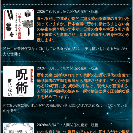
2026年8月6日
:
病気関係の魔術・呪術
食べるだけで運命が劇的に塗り替わる奇跡の食文化を
知っていますか。日本全国に密かに伝わるまじない食
の秘密を解き明かす本が、日常の食事を幸運を引き寄
せる儀式へと変貌させ、見る者の食生活観を根本から
覆します。
私たちが普段何気なく口にしている食べ物の中に、実は願いを叶えるための強
力な仕掛け ...
2026年8月5日
:
能力関係の魔術・呪術
歴史の裏に封印されてきた禁断の知識が現代の言葉で
蘇り読者の常識を根底から崩壊させます。古くから伝
わる124項目に及ぶ呪術の手法は、現代人が直面する
人間関係や願望の悩みを一瞬で解決に導く圧倒的な威
力を秘めています。
何世紀も前に書かれた呪術の秘伝書が現代語訳されて読めるようになっている
のを発見し ...
2026年8月4日
:
人間関係の魔術・呪術
いつも通り過ごす毎日をほんの少し変えるだけで理想