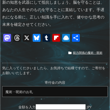
新の知恵を武器にして抵抗しましょう。脳を守ることは、
あなたの人生そのものを守ることに直結しています。手遅
れになる前に、正しい知識を手に入れて、健やかな思考の
未来を確定させてください。
M
T
X
Bl
T
Fl
R
共
a
h
u
u
ip
ai
有
st
re
e
m
b
n
能力関係の魔術・呪術

o
a
sk
bl
o
d
d
d
y
r
ar
ro
気に入ってくださいましたら、お気持ちで結構ですので、ご寄付を
お願いいたします。
o
s
d
p.
n
io
寄付金の内容
金額を入力
JPY