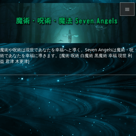


メニュ

サイド
魔術や呪術は現世であなたを幸福へと導く。Seven Angelsは魔術・呪

術であなたを幸福に導きます。[魔術 呪術 白魔術 黒魔術 幸福 現世 利
前へ
益 君津 木更津]

次へ

検索