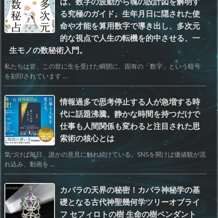
は、数字の波動から魂の設計図を解明す
る究極のガイド。生年月日に隠された使
命や才能を算用数字で導き出し、多次元
的な視点で人生の転機を的中させる、一
生モノの数秘術入門。
私たちは皆、この世に生を受けた瞬間に、固有の「数字」という暗号
を刻印されています ...
情報過多で思考停止する人が急増する時
代に話題沸騰。静かな時間を持つだけで
仕事も人間関係も変わると注目された思
索術の核心とは
気づけば毎日、誰かの意見に触れ続けている。SNSを開けば価値観が流
れ込み、動画を ...
カバラの天界の秘密！カバラ神秘学の基
礎となる古代神聖幾何学ツリーオブライ
フ セフィロトの樹 生命の樹ペンダント