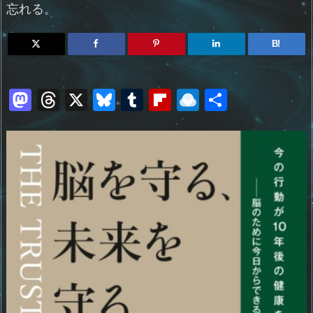
忘れる。
B!
M
T
X
Bl
T
Fl
R
共
a
h
u
u
ip
ai
有
st
re
e
m
b
n
o
a
sk
bl
o
d
d
d
y
r
ar
ro
o
s
d
p.
n
io