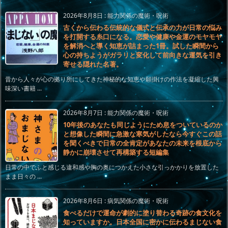
2026年8月8日
:
能力関係の魔術・呪術
古くから伝わる伝統的な儀式と伝承の力が日常の悩み
を打開する糸口になる。恋愛や健康や金運のモヤモヤ
を解消へと導く知恵が詰まった1冊。試した瞬間から
心の持ちようがガラリと変化して前向きな運気を引き
寄せる隠れた名著。
昔から人々が心の拠り所にしてきた神秘的な知恵や願掛けの作法を凝縮した興
味深い書籍 ...
2026年8月7日
:
能力関係の魔術・呪術
10年後のあなたも同じようにため息をついているのか
と想像した瞬間に急激な寒気がしたなら今すぐこの話
を聞くべきで日常の全肯定があなたの未来を根底から
静かに崩壊させて再構築する短編集
日常の中でふと感じる違和感や胸の奥につかえた小さな引っかかりを放置した
まま日々の ...
2026年8月6日
:
病気関係の魔術・呪術
食べるだけで運命が劇的に塗り替わる奇跡の食文化を
知っていますか。日本全国に密かに伝わるまじない食