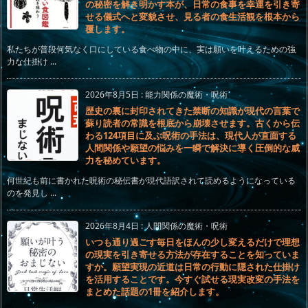
の秘密を解き明かす本が、日常の食事を幸運を引き寄
せる儀式へと変貌させ、見る者の食生活観を根本から
覆します。
私たちが普段何気なく口にしている食べ物の中に、実は願いを叶えるための強
力な仕掛け ...
2026年8月5日
:
能力関係の魔術・呪術
歴史の裏に封印されてきた禁断の知識が現代の言葉で
蘇り読者の常識を根底から崩壊させます。古くから伝
わる124項目に及ぶ呪術の手法は、現代人が直面する
人間関係や願望の悩みを一瞬で解決に導く圧倒的な威
力を秘めています。
何世紀も前に書かれた呪術の秘伝書が現代語訳されて読めるようになっている
のを発見し ...
2026年8月4日
:
人間関係の魔術・呪術
いつも通り過ごす毎日をほんの少し変えるだけで理想
の現実を引き寄せる方法が存在することを知っていま
すか。願望実現の近道は日常の行動に隠された仕掛け
を活用することです。今すぐ試せる現実改変の手法を
まとめた話題の1冊を紹介します。