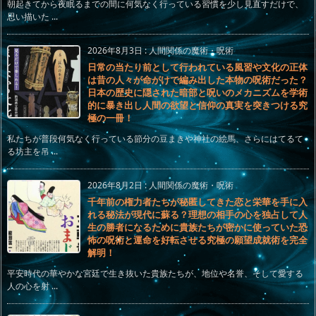
朝起きてから夜眠るまでの間に何気なく行っている習慣を少し見直すだけで、
思い描いた ...
2026年8月3日
:
人間関係の魔術・呪術
日常の当たり前として行われている風習や文化の正体
は昔の人々が命がけで編み出した本物の呪術だった？
日本の歴史に隠された暗部と呪いのメカニズムを学術
的に暴き出し人間の欲望と信仰の真実を突きつける究
極の一冊！
私たちが普段何気なく行っている節分の豆まきや神社の絵馬、さらにはてるて
る坊主を吊 ...
2026年8月2日
:
人間関係の魔術・呪術
千年前の権力者たちが秘匿してきた恋と栄華を手に入
れる秘法が現代に蘇る？理想の相手の心を独占して人
生の勝者になるために貴族たちが密かに使っていた恐
怖の呪術と運命を好転させる究極の願望成就術を完全
解明！
平安時代の華やかな宮廷で生き抜いた貴族たちが、地位や名誉、そして愛する
人の心を射 ...