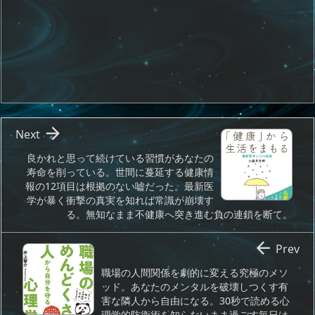

Next
良かれと思って続けている習慣があなたの
寿命を削っている。世間に蔓延する健康情
報の12項目は根拠のない嘘だった。最新医
学が暴く衝撃の真実を知れば常識が崩壊す
る。無知なまま不健康へ突き進む負の連鎖を断て。

Prev
職場の人間関係を劇的に変える究極のメソ
ッド。あなたのメンタルを破壊しつくす有
害な隣人から自由になる。30秒で読める心
理学的防衛術を知らないまま過ごす毎日は