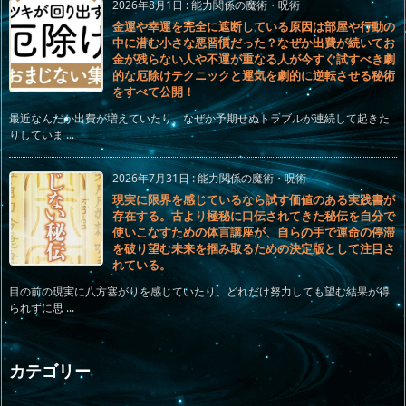
2026年8月1日
:
能力関係の魔術・呪術
金運や幸運を完全に遮断している原因は部屋や行動の
中に潜む小さな悪習慣だった？なぜか出費が続いてお
金が残らない人や不運が重なる人が今すぐ試すべき劇
的な厄除けテクニックと運気を劇的に逆転させる秘術
をすべて公開！
最近なんだか出費が増えていたり、なぜか予期せぬトラブルが連続して起きた
りしていま ...
2026年7月31日
:
能力関係の魔術・呪術
現実に限界を感じているなら試す価値のある実践書が
存在する。古より極秘に口伝されてきた秘伝を自分で
使いこなすための体言講座が、自らの手で運命の停滞
を破り望む未来を掴み取るための決定版として注目さ
れている。
目の前の現実に八方塞がりを感じていたり、どれだけ努力しても望む結果が得
られずに思 ...
カテゴリー