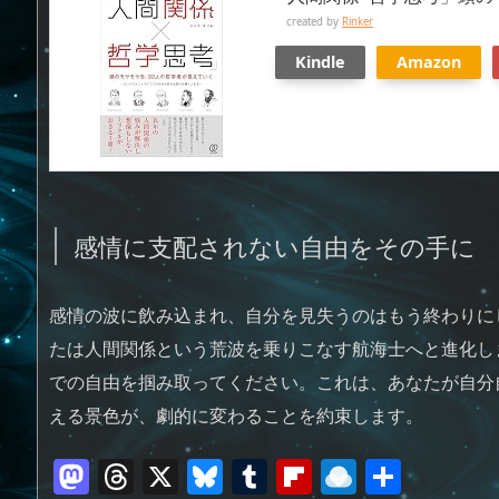
created by
Rinker
Kindle
Amazon
感情に支配されない自由をその手に
感情の波に飲み込まれ、自分を見失うのはもう終わりに
たは人間関係という荒波を乗りこなす航海士へと進化し
での自由を掴み取ってください。これは、あなたが自分
える景色が、劇的に変わることを約束します。
M
T
X
Bl
T
Fl
R
共