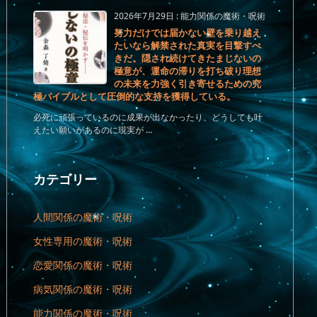
2026年7月29日
:
能力関係の魔術・呪術
努力だけでは届かない壁を乗り越え
たいなら解禁された真実を目撃すべ
きだ。隠され続けてきたまじないの
極意が、運命の滞りを打ち破り理想
の未来を力強く引き寄せるための究
極バイブルとして圧倒的な支持を獲得している。
必死に頑張っているのに成果が出なかったり、どうしても叶
えたい願いがあるのに現実が ...
カテゴリー
人間関係の魔術・呪術
女性専用の魔術・呪術
恋愛関係の魔術・呪術
病気関係の魔術・呪術
能力関係の魔術・呪術