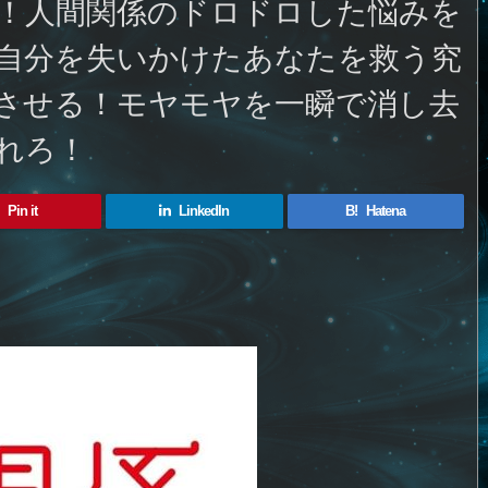
！人間関係のドロドロした悩みを
自分を失いかけたあなたを救う究
させる！モヤモヤを一瞬で消し去
れろ！
Pin it
LinkedIn
B!
Hatena