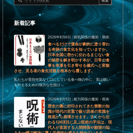
新着記事
2026年8月6日
:
病気関係の魔術・呪術
食べるだけで運命が劇的に塗り替わ
る奇跡の食文化を知っていますか。
日本全国に密かに伝わるまじない食
の秘密を解き明かす本が、日常の食
事を幸運を引き寄せる儀式へと変貌
させ、見る者の食生活観を根本から覆します。
私たちが普段何気なく口にしている食べ物の中に、実は願い
を叶えるための強力な仕掛け ...
2026年8月5日
:
能力関係の魔術・呪術
歴史の裏に封印されてきた禁断の知
識が現代の言葉で蘇り読者の常識を
根底から崩壊させます。古くから伝
わる124項目に及ぶ呪術の手法は、現
代人が直面する人間関係や願望の悩
みを一瞬で解決に導く圧倒的な威力を秘めています。