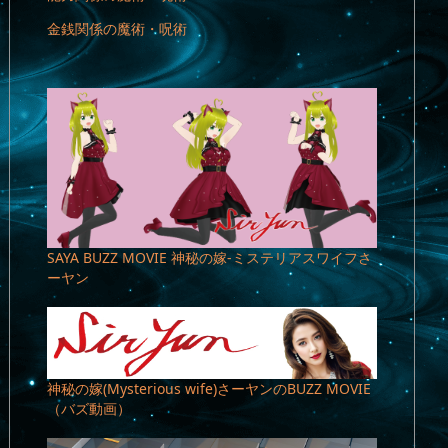
金銭関係の魔術・呪術
SAYA BUZZ MOVIE 神秘の嫁-ミステリアスワイフさ
ーヤン
神秘の嫁(Mysterious wife)さーヤンのBUZZ MOVIE
（バズ動画）