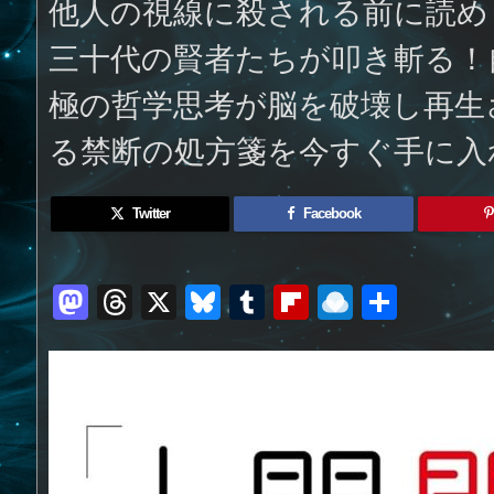
他人の視線に殺される前に読め
三十代の賢者たちが叩き斬る！
極の哲学思考が脳を破壊し再生
る禁断の処方箋を今すぐ手に入
Twitter
Facebook
M
T
X
Bl
T
Fl
R
共
a
h
u
u
ip
ai
有
st
re
e
m
b
n
o
a
sk
bl
o
d
d
d
y
r
ar
ro
o
s
d
p.