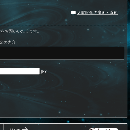
人間関係の魔術・呪術

付をお願いいたします。
金の内容
JPY
