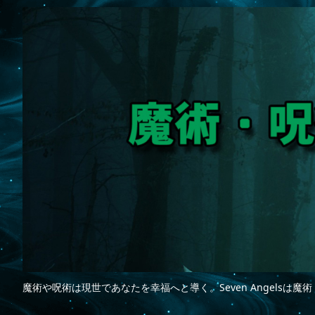
魔術や呪術は現世であなたを幸福へと導く。Seven Angelsは魔術