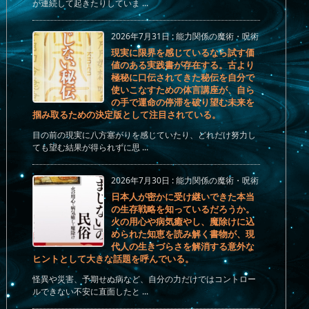
が連続して起きたりしていま ...
2026年7月31日
:
能力関係の魔術・呪術
現実に限界を感じているなら試す価
値のある実践書が存在する。古より
極秘に口伝されてきた秘伝を自分で
使いこなすための体言講座が、自ら
の手で運命の停滞を破り望む未来を
掴み取るための決定版として注目されている。
目の前の現実に八方塞がりを感じていたり、どれだけ努力し
ても望む結果が得られずに思 ...
2026年7月30日
:
能力関係の魔術・呪術
日本人が密かに受け継いできた本当
の生存戦略を知っているだろうか。
火の用心や病気癒やし、魔除けに込
められた知恵を読み解く書物が、現
代人の生きづらさを解消する意外な
ヒントとして大きな話題を呼んでいる。
怪異や災害、予期せぬ病など、自分の力だけではコントロー
ルできない不安に直面したと ...