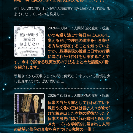
何世紀も前に書かれた呪術の秘伝書が現代語訳されて読める
ようになっているのを発見し ...
2026年8月4日
:
人間関係の魔術・呪術
いつも通り過ごす毎日をほんの少し
変えるだけで理想の現実を引き寄せ
る方法が存在することを知っていま
すか。願望実現の近道は日常の行動
に隠された仕掛けを活用することで
す。今すぐ試せる現実改変の手法をまとめた話題の1冊
を紹介します。
朝起きてから夜眠るまでの間に何気なく行っている習慣を少
し見直すだけで、思い描いた ...
2026年8月3日
:
人間関係の魔術・呪術
日常の当たり前として行われている
風習や文化の正体は昔の人々が命が
けで編み出した本物の呪術だった？
日本の歴史に隠された暗部と呪いの
メカニズムを学術的に暴き出し人間
の欲望と信仰の真実を突きつける究極の一冊！