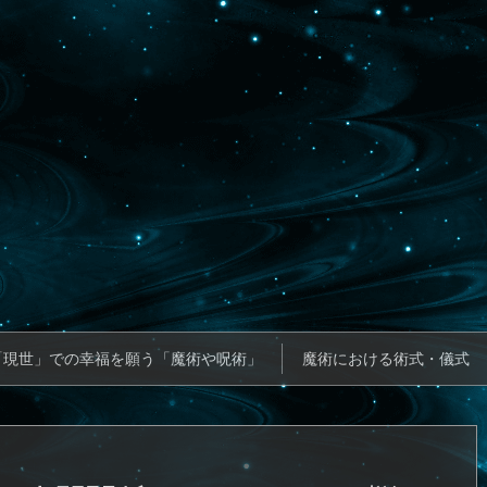
「現世」での幸福を願う「魔術や呪術」
魔術における術式・儀式