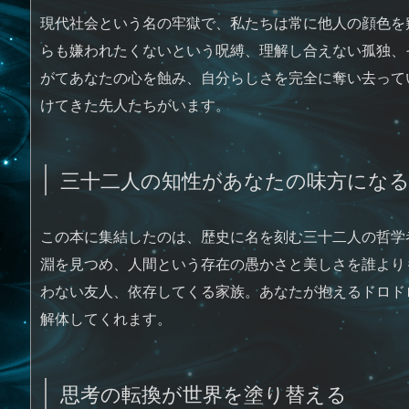
現代社会という名の牢獄で、私たちは常に他人の顔色を
らも嫌われたくないという呪縛、理解し合えない孤独、
がてあなたの心を蝕み、自分らしさを完全に奪い去って
けてきた先人たちがいます。
三十二人の知性があなたの味方にな
この本に集結したのは、歴史に名を刻む三十二人の哲学
淵を見つめ、人間という存在の愚かさと美しさを誰より
わない友人、依存してくる家族。あなたが抱えるドロド
解体してくれます。
思考の転換が世界を塗り替える