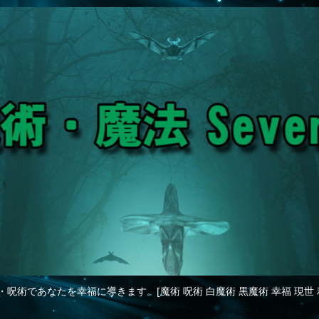
・呪術であなたを幸福に導きます。[魔術 呪術 白魔術 黒魔術 幸福 現世 