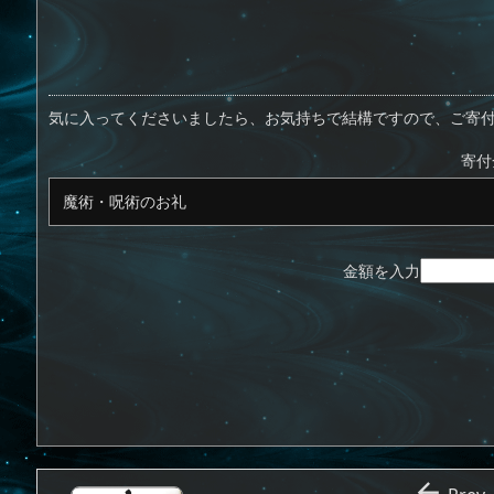
a
h
u
u
ip
ai
有
st
re
e
m
b
n
o
a
sk
bl
o
d
d
d
y
r
ar
ro
気に入ってくださいましたら、お気持ちで結構ですので、ご寄
o
s
d
p.
寄付
n
io
金額を入力
