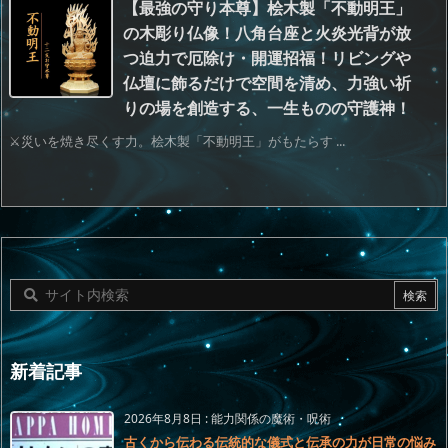
【最強の守り本尊】桧木製「不動明王」
の木彫り仏像！八角台座と火炎光背が放
つ迫力で厄除け・開運招福！リビングや
仏壇に飾るだけで空間を清め、力強い祈
りの場を創造する、一生ものの守護神！
⚔️災いを焼き尽くす力。桧木製「不動明王」がもたらす ...
新着記事
2026年8月8日
:
能力関係の魔術・呪術
古くから伝わる伝統的な儀式と伝承の力が日常の悩み