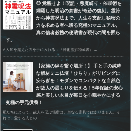
😈 覚醒せよ！呪詛・悪魔縛り・催眠術を
網羅した明治の禁書が奇跡の復刻。霊符
から神霊呪法まで、人生を支配し秘密の
力を求める者へ贈る究極のマニュアル。
真の信者必携の秘蔵書が現代の闇を照ら
す。
⚡️ 人知を超えた力を手に入れる：『神術霊妙秘蔵書』 ...
【家族の絆を繋ぐ場所！】 手と手の純粋
な楢材ミニ仏壇「ひらり」がリビングに
安らぎを！モダンでコンパクトな自然色
が故人の温もりを伝える！5年保証の安心
感と美しい木目が毎日を心穏やかにする
究極の手元供養！
私たちにとって、故人を偲ぶ場所は、単なる家具ではありません。そ
れは、愛する人との ...