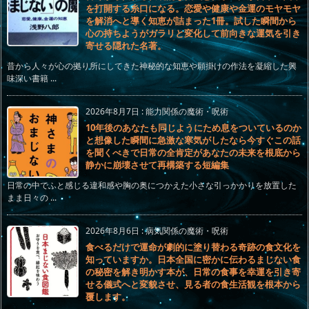
を打開する糸口になる。恋愛や健康や金運のモヤモヤ
を解消へと導く知恵が詰まった1冊。試した瞬間から
心の持ちようがガラリと変化して前向きな運気を引き
寄せる隠れた名著。
昔から人々が心の拠り所にしてきた神秘的な知恵や願掛けの作法を凝縮した興
味深い書籍 ...
2026年8月7日
:
能力関係の魔術・呪術
10年後のあなたも同じようにため息をついているのか
と想像した瞬間に急激な寒気がしたなら今すぐこの話
を聞くべきで日常の全肯定があなたの未来を根底から
静かに崩壊させて再構築する短編集
日常の中でふと感じる違和感や胸の奥につかえた小さな引っかかりを放置した
まま日々の ...
2026年8月6日
:
病気関係の魔術・呪術
食べるだけで運命が劇的に塗り替わる奇跡の食文化を
知っていますか。日本全国に密かに伝わるまじない食
の秘密を解き明かす本が、日常の食事を幸運を引き寄
せる儀式へと変貌させ、見る者の食生活観を根本から
覆します。