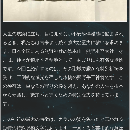
人生の岐路に立ち、目に見えない不安や停滞感に悩まされ
るとき、私たちは古来より続く強大な霊力に救いを求めま
す。日本全国にある熊野神社の総本山、熊野本宮大社。そ
こは、神々が鎮座する聖地として、あまりにも有名な場所
です。今回ご紹介するのは、その聖域で厳かな特別祈祷を
受け、圧倒的な威光を宿した本物の熊野牛王神符です。こ
の神符は、単なるお守りの枠を超え、あなたの人生を根本
から守護し、繁栄へと導くための特別な力を持っていま
す。
この神符の最大の特徴は、カラスの姿を象ったと言われる
独特の特殊呪術文字にあります。一見すると芸術的な意匠