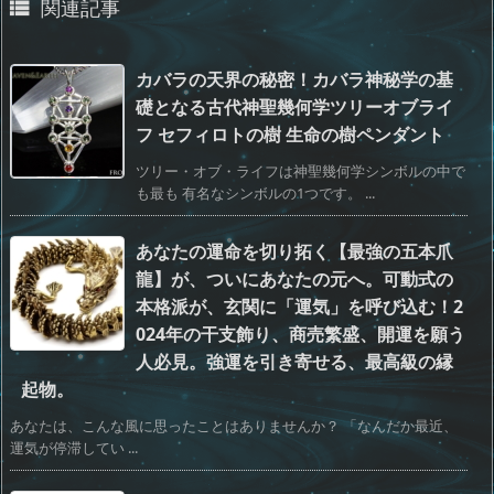
関連記事

カバラの天界の秘密！カバラ神秘学の基
礎となる古代神聖幾何学ツリーオブライ
フ セフィロトの樹 生命の樹ペンダント
ツリー・オブ・ライフは神聖幾何学シンボルの中で
も最も 有名なシンボルの1つです。 ...
あなたの運命を切り拓く【最強の五本爪
龍】が、ついにあなたの元へ。可動式の
本格派が、玄関に「運気」を呼び込む！2
024年の干支飾り、商売繁盛、開運を願う
人必見。強運を引き寄せる、最高級の縁
起物。
あなたは、こんな風に思ったことはありませんか？ 「なんだか最近、
運気が停滞してい ...