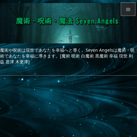


メニュ

サイド
魔術や呪術は現世であなたを幸福へと導く。Seven Angelsは魔術・呪

術であなたを幸福に導きます。[魔術 呪術 白魔術 黒魔術 幸福 現世 利
前へ
益 君津 木更津]

次へ

検索