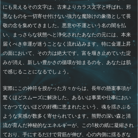
にも見えるその文字は、古来よりカラス文字と呼ばれ、邪
悪なものを一切寄せ付けない強力な魔除けの象徴として畏
敬の念を集めてきました。悪意や不運という名の闇を払
い、まっさらな状態へと浄化されたあなたの元には、本来
届くべき幸運が迷うことなく流れ込みます。特に金運上昇
の面において、その力は絶大です。富を堰き止めていた淀
みが消え、新しい豊かさの循環が始まるのを、あなたは肌
で感じることになるでしょう。
実際にこの神符を授かった方々からは、長年の懸案事項が
驚くほどスムーズに解決した、あるいは事業や仕事におい
てかつてないほどの好機に恵まれたという、魂を揺さぶる
ような実感が数多く寄せられています。熊野の深い森と清
流が育んだ神秘的なエネルギーが、この1枚の紙に凝縮され
ており、手にするだけで背筋が伸び、心の内側に揺るぎな