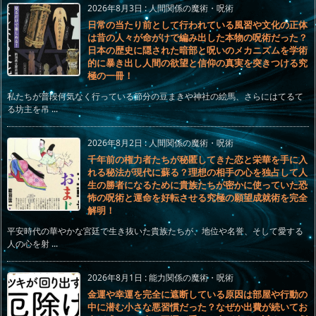
2026年8月3日
:
人間関係の魔術・呪術
日常の当たり前として行われている風習や文化の正体
は昔の人々が命がけで編み出した本物の呪術だった？
日本の歴史に隠された暗部と呪いのメカニズムを学術
的に暴き出し人間の欲望と信仰の真実を突きつける究
極の一冊！
私たちが普段何気なく行っている節分の豆まきや神社の絵馬、さらにはてるて
る坊主を吊 ...
2026年8月2日
:
人間関係の魔術・呪術
千年前の権力者たちが秘匿してきた恋と栄華を手に入
れる秘法が現代に蘇る？理想の相手の心を独占して人
生の勝者になるために貴族たちが密かに使っていた恐
怖の呪術と運命を好転させる究極の願望成就術を完全
解明！
平安時代の華やかな宮廷で生き抜いた貴族たちが、地位や名誉、そして愛する
人の心を射 ...
2026年8月1日
:
能力関係の魔術・呪術
金運や幸運を完全に遮断している原因は部屋や行動の
中に潜む小さな悪習慣だった？なぜか出費が続いてお