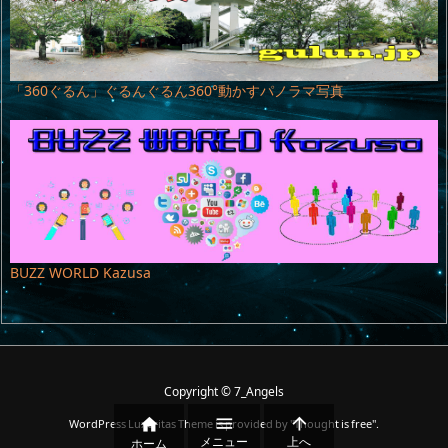
「360ぐるん」ぐるんぐるん360°動かすパノラマ写真
BUZZ WORLD Kazusa
Copyright ©
7_Angels



WordPress Luxeritas Theme is provided by "
Thought is free
".
メニュー
上へ
ホーム