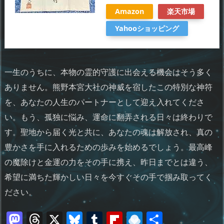
Amazon
楽天市場
Yahooショッピング
一生のうちに、本物の霊的守護に出会える機会はそう多く
ありません。熊野本宮大社の神威を宿したこの特別な神符
を、あなたの人生のパートナーとして迎え入れてくださ
い。もう、孤独に悩み、運命に翻弄される日々は終わりで
す。聖地から届く光と共に、あなたの魂は解放され、真の
豊かさを手に入れるための歩みを始めるでしょう。最高峰
の魔除けと金運の力をその手に携え、昨日までとは違う、
希望に満ちた輝かしい日々を今すぐその手で掴み取ってく
ださい。
M
T
X
Bl
T
Fl
R
共