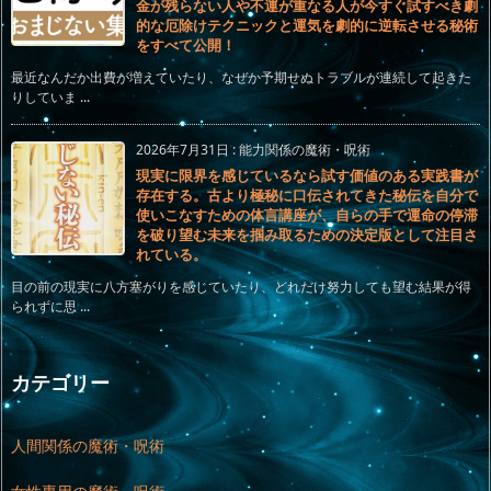
金が残らない人や不運が重なる人が今すぐ試すべき劇
的な厄除けテクニックと運気を劇的に逆転させる秘術
をすべて公開！
最近なんだか出費が増えていたり、なぜか予期せぬトラブルが連続して起きた
りしていま ...
2026年7月31日
:
能力関係の魔術・呪術
現実に限界を感じているなら試す価値のある実践書が
存在する。古より極秘に口伝されてきた秘伝を自分で
使いこなすための体言講座が、自らの手で運命の停滞
を破り望む未来を掴み取るための決定版として注目さ
れている。
目の前の現実に八方塞がりを感じていたり、どれだけ努力しても望む結果が得
られずに思 ...
カテゴリー
人間関係の魔術・呪術