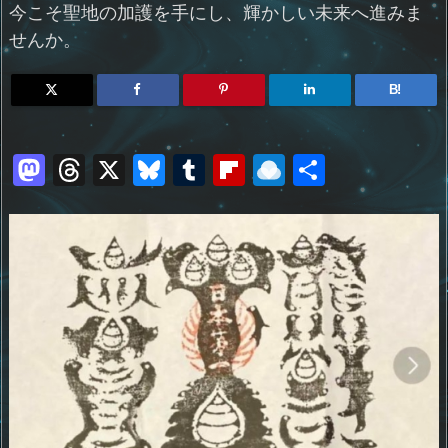
今こそ聖地の加護を手にし、輝かしい未来へ進みま
せんか。
B!
M
T
X
Bl
T
Fl
R
共
a
h
u
u
ip
ai
有
st
re
e
m
b
n
o
a
sk
bl
o
d
d
d
y
r
ar
ro
o
s
d
p.
n
io