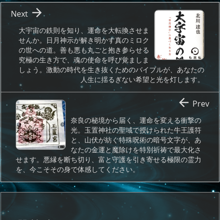

Next
大宇宙の鉄則を知り、運命を大転換させま
せんか。日月神示が解き明かす真のミロク
の世への道。善も悪も丸ごと抱き参らせる
究極の生き方で、魂の使命を呼び覚ましま
しょう。激動の時代を生き抜くためのバイブルが、あなたの
人生に揺るぎない希望と光を灯します。

Prev
奈良の秘境から届く、運命を変える衝撃の
光。玉置神社の聖域で授けられた牛王護符
と、山伏が紡ぐ特殊呪術の暗号文字が、あ
なたの金運と魔除けを特別祈祷で最大化さ
せます。悪縁を断ち切り、富と守護を引き寄せる極限の霊力
を、今こそその身で体感してください。