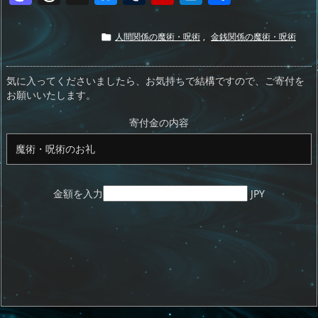
a
h
u
u
ip
ai
有
st
re
e
m
b
n
人間関係の魔術・呪術
,
金銭関係の魔術・呪術

o
a
sk
bl
o
d
d
d
y
r
ar
ro
気に入ってくださいましたら、お気持ちで結構ですので、ご寄付を
お願いいたします。
o
s
d
p.
n
io
寄付金の内容
金額を入力
JPY