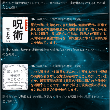
私たちが普段何気なく口にしている食べ物の中に、実は願いを叶えるための強
力な仕掛け ...
2026年8月5日
:
能力関係の魔術・呪術
歴史の裏に封印されてきた禁断の知識が現代の言葉で
蘇り読者の常識を根底から崩壊させます。古くから伝
わる124項目に及ぶ呪術の手法は、現代人が直面する
人間関係や願望の悩みを一瞬で解決に導く圧倒的な威
力を秘めています。
何世紀も前に書かれた呪術の秘伝書が現代語訳されて読めるようになっている
のを発見し ...
2026年8月4日
:
人間関係の魔術・呪術
いつも通り過ごす毎日をほんの少し変えるだけで理想
の現実を引き寄せる方法が存在することを知っていま
すか。願望実現の近道は日常の行動に隠された仕掛け
を活用することです。今すぐ試せる現実改変の手法を
まとめた話題の1冊を紹介します。
朝起きてから夜眠るまでの間に何気なく行っている習慣を少し見直すだけで、
思い描いた ...