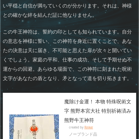
い平穏と自信が満ちていくのが分かります。それは、神様
との確かな絆を結んだ証に他なりません。
この牛王神符は、誓約の印としても知られています。自分
の意志を神様に誓い、この神符を身近に置くことで、あな
たの決意は天に届き、不可能と思えた扉が次々と開いてい
くでしょう。家庭の平和、仕事の成功、そして予期せぬ不
運からの回避。あらゆる場面で、この神符に刻まれた呪術
文字があなたの盾となり、矛となって道を切り拓きます。
魔除け金運！ 本物 特殊呪術文
字 熊野本宮大社 特別祈祷済み
熊野牛王神符
created by
Rinker
ノーブランド品