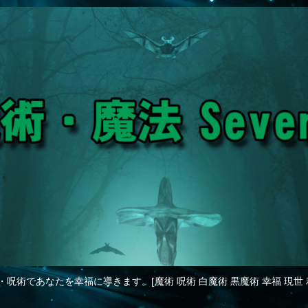
・呪術であなたを幸福に導きます。[魔術 呪術 白魔術 黒魔術 幸福 現世 