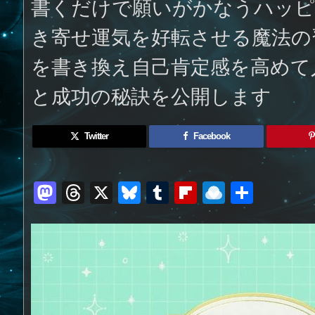
書くだけで願いがかなうハッピ
き寄せ運気を好転させる魔法の
を書き換え自己肯定感を高めて
と成功の秘訣を公開します
Twitter
Facebook
M
T
X
Bl
T
Fl
R
共
a
h
u
u
ip
ai
有
st
re
e
m
b
n
o
a
sk
bl
o
d
d
d
y
r
ar
ro
o
s
d
p.