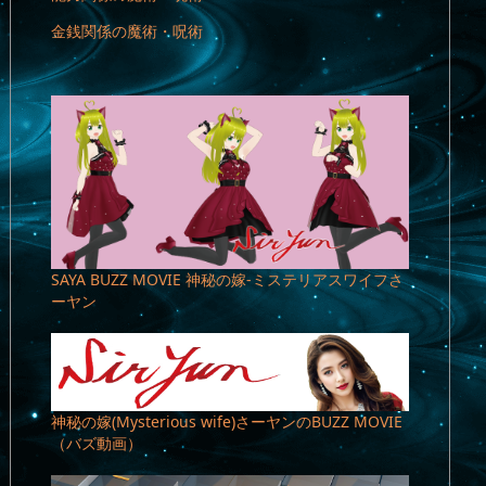
金銭関係の魔術・呪術
SAYA BUZZ MOVIE 神秘の嫁-ミステリアスワイフさ
ーヤン
神秘の嫁(Mysterious wife)さーヤンのBUZZ MOVIE
（バズ動画）