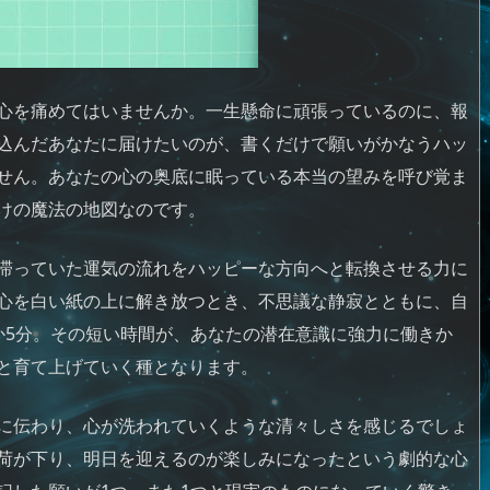
心を痛めてはいませんか。一生懸命に頑張っているのに、報
込んだあなたに届けたいのが、書くだけで願いがかなうハッ
せん。あなたの心の奥底に眠っている本当の望みを呼び覚ま
けの魔法の地図なのです。
滞っていた運気の流れをハッピーな方向へと転換させる力に
心を白い紙の上に解き放つとき、不思議な静寂とともに、自
か5分。その短い時間が、あなたの潜在意識に強力に働きか
と育て上げていく種となります。
に伝わり、心が洗われていくような清々しさを感じるでしょ
荷が下り、明日を迎えるのが楽しみになったという劇的な心