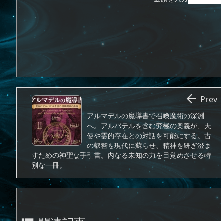

Prev
アルマデルの魔導書で召喚魔術の深淵
へ。アルバテルを含む究極の奥義が、天
使や霊的存在との対話を可能にする。古
の叡智を現代に蘇らせ、精神を研ぎ澄ま
すための神聖な手引書。内なる未知の力を目覚めさせる特
別な一冊。