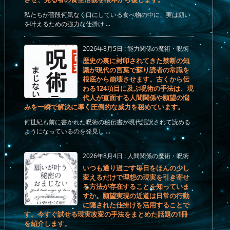
私たちが普段何気なく口にしている食べ物の中に、実は願い
を叶えるための強力な仕掛け ...
2026年8月5日
:
能力関係の魔術・呪術
歴史の裏に封印されてきた禁断の知
識が現代の言葉で蘇り読者の常識を
根底から崩壊させます。古くから伝
わる124項目に及ぶ呪術の手法は、現
代人が直面する人間関係や願望の悩
みを一瞬で解決に導く圧倒的な威力を秘めています。
何世紀も前に書かれた呪術の秘伝書が現代語訳されて読める
ようになっているのを発見し ...
2026年8月4日
:
人間関係の魔術・呪術
いつも通り過ごす毎日をほんの少し
変えるだけで理想の現実を引き寄せ
る方法が存在することを知っていま
すか。願望実現の近道は日常の行動
に隠された仕掛けを活用することで
す。今すぐ試せる現実改変の手法をまとめた話題の1冊
を紹介します。