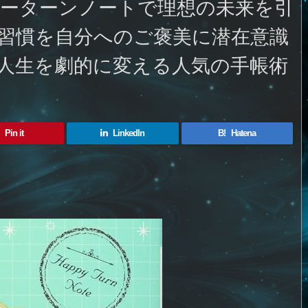
ーターンノートで理想の未来を引
習慣を自分へのご褒美に潜在意識
人生を劇的に変える人気の手帳術
Pin it
LinkedIn
B!
Hatena