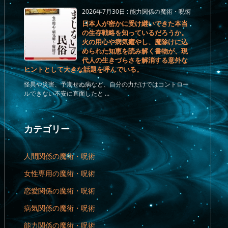
2026年7月30日
:
能力関係の魔術・呪術
日本人が密かに受け継いできた本当
の生存戦略を知っているだろうか。
火の用心や病気癒やし、魔除けに込
められた知恵を読み解く書物が、現
代人の生きづらさを解消する意外な
ヒントとして大きな話題を呼んでいる。
怪異や災害、予期せぬ病など、自分の力だけではコントロー
ルできない不安に直面したと ...
カテゴリー
人間関係の魔術・呪術
女性専用の魔術・呪術
恋愛関係の魔術・呪術
病気関係の魔術・呪術
能力関係の魔術・呪術