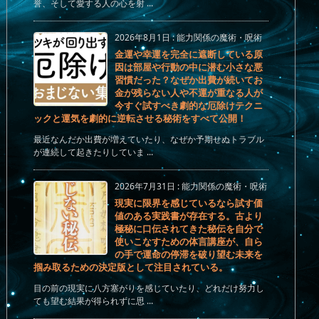
誉、そして愛する人の心を射 ...
2026年8月1日
:
能力関係の魔術・呪術
金運や幸運を完全に遮断している原
因は部屋や行動の中に潜む小さな悪
習慣だった？なぜか出費が続いてお
金が残らない人や不運が重なる人が
今すぐ試すべき劇的な厄除けテクニ
ックと運気を劇的に逆転させる秘術をすべて公開！
最近なんだか出費が増えていたり、なぜか予期せぬトラブル
が連続して起きたりしていま ...
2026年7月31日
:
能力関係の魔術・呪術
現実に限界を感じているなら試す価
値のある実践書が存在する。古より
極秘に口伝されてきた秘伝を自分で
使いこなすための体言講座が、自ら
の手で運命の停滞を破り望む未来を
掴み取るための決定版として注目されている。
目の前の現実に八方塞がりを感じていたり、どれだけ努力し
ても望む結果が得られずに思 ...