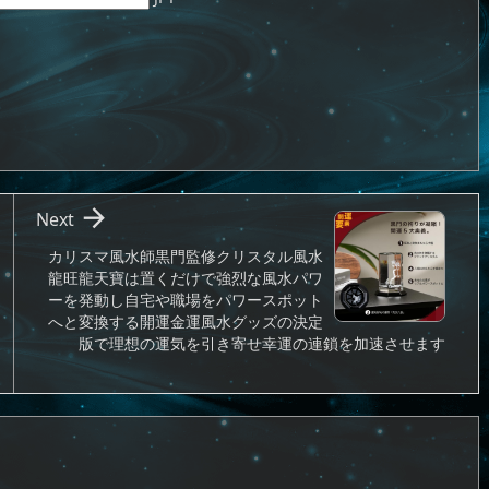

Next
カリスマ風水師黒門監修クリスタル風水
龍旺龍天寶は置くだけで強烈な風水パワ
ーを発動し自宅や職場をパワースポット
へと変換する開運金運風水グッズの決定
版で理想の運気を引き寄せ幸運の連鎖を加速させます