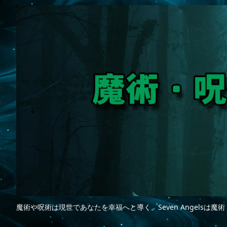
魔術や呪術は現世であなたを幸福へと導く。Seven Angelsは魔術