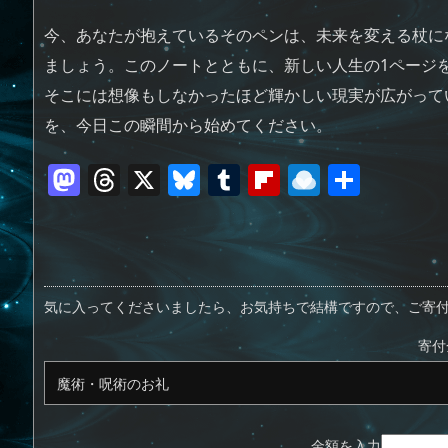
今、あなたが抱えているそのペンは、未来を変える杖に
ましょう。このノートとともに、新しい人生の1ページを
そこには想像もしなかったほど輝かしい現実が広がって
を、今日この瞬間から始めてください。
M
T
X
Bl
T
Fl
R
共
a
h
u
u
ip
ai
有
st
re
e
m
b
n
o
a
sk
bl
o
d
d
d
y
r
ar
ro
気に入ってくださいましたら、お気持ちで結構ですので、ご寄
o
s
d
p.
寄付
n
io
金額を入力