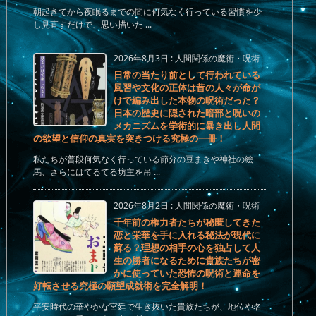
朝起きてから夜眠るまでの間に何気なく行っている習慣を少
し見直すだけで、思い描いた ...
2026年8月3日
:
人間関係の魔術・呪術
日常の当たり前として行われている
風習や文化の正体は昔の人々が命が
けで編み出した本物の呪術だった？
日本の歴史に隠された暗部と呪いの
メカニズムを学術的に暴き出し人間
の欲望と信仰の真実を突きつける究極の一冊！
私たちが普段何気なく行っている節分の豆まきや神社の絵
馬、さらにはてるてる坊主を吊 ...
2026年8月2日
:
人間関係の魔術・呪術
千年前の権力者たちが秘匿してきた
恋と栄華を手に入れる秘法が現代に
蘇る？理想の相手の心を独占して人
生の勝者になるために貴族たちが密
かに使っていた恐怖の呪術と運命を
好転させる究極の願望成就術を完全解明！
平安時代の華やかな宮廷で生き抜いた貴族たちが、地位や名