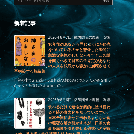
新着記事
2026年8月7日
:
能力関係の魔術・呪術
10年後のあなたも同じようにため息
をついているのかと想像した瞬間に
急激な寒気がしたなら今すぐこの話
を聞くべきで日常の全肯定があなた
の未来を根底から静かに崩壊させて
再構築する短編集
日常の中でふと感じる違和感や胸の奥につかえた小さな引っ
かかりを放置したまま日々の ...
2026年8月6日
:
病気関係の魔術・呪術
食べるだけで運命が劇的に塗り替わ
る奇跡の食文化を知っていますか。
日本全国に密かに伝わるまじない食
の秘密を解き明かす本が、日常の食
事を幸運を引き寄せる儀式へと変貌
させ、見る者の食生活観を根本から覆します。