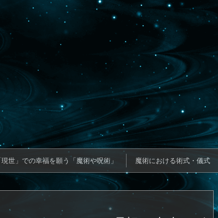
「現世」での幸福を願う「魔術や呪術」
魔術における術式・儀式