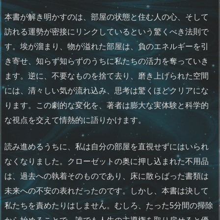
本書が解き明かすのは、部屋の状態と住む人の心、そして
訪れる運勢が密接にリンクしているという驚くべき法則で
す。埃が溜まり、物が溢れた部屋は、負のエネルギーを引
き寄せ、知らず知らずのうちに私たちの活力を奪っていき
ます。逆に、不要なものを捨て去り、磨き上げられた空間
には、清々しい気が流れ込み、思考は驚くほどクリアにな
ります。この劇的な変化を、著者は膨大な実体験と科学的
な視点を交えて情熱的に語りかけます。
読み進めるうちに、私は自分の部屋を直視せずにはいられ
なくなりました。クローゼットの奥に押し込まれた不用品
は、過去への執着そのものであり、床に散らばった書類は
未来への不安の表れだったのです。しかし、本書は決して
私たちを責めたりはしません。むしろ、たった5分間の掃除
から始めることで、誰でも人生の主導権を取り戻せると優