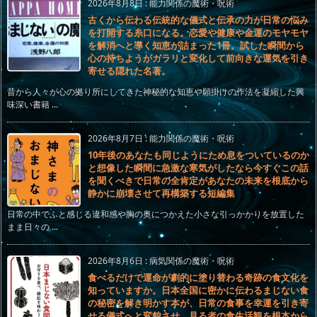
2026年8月8日
:
能力関係の魔術・呪術
古くから伝わる伝統的な儀式と伝承の力が日常の悩み
を打開する糸口になる。恋愛や健康や金運のモヤモヤ
を解消へと導く知恵が詰まった1冊。試した瞬間から
心の持ちようがガラリと変化して前向きな運気を引き
寄せる隠れた名著。
昔から人々が心の拠り所にしてきた神秘的な知恵や願掛けの作法を凝縮した興
味深い書籍 ...
2026年8月7日
:
能力関係の魔術・呪術
10年後のあなたも同じようにため息をついているのか
と想像した瞬間に急激な寒気がしたなら今すぐこの話
を聞くべきで日常の全肯定があなたの未来を根底から
静かに崩壊させて再構築する短編集
日常の中でふと感じる違和感や胸の奥につかえた小さな引っかかりを放置した
まま日々の ...
2026年8月6日
:
病気関係の魔術・呪術
食べるだけで運命が劇的に塗り替わる奇跡の食文化を
知っていますか。日本全国に密かに伝わるまじない食
の秘密を解き明かす本が、日常の食事を幸運を引き寄
せる儀式へと変貌させ、見る者の食生活観を根本から