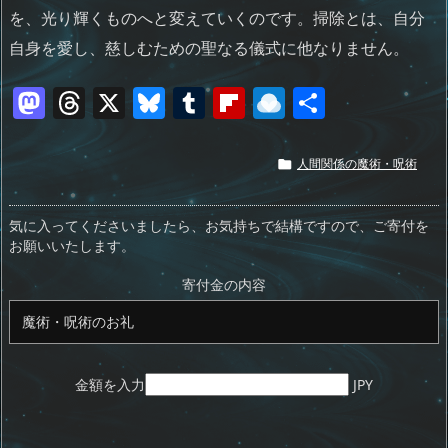
を、光り輝くものへと変えていくのです。掃除とは、自分
自身を愛し、慈しむための聖なる儀式に他なりません。
M
T
X
Bl
T
Fl
R
共
a
h
u
u
ip
ai
有
st
re
e
m
b
n
人間関係の魔術・呪術

o
a
sk
bl
o
d
d
d
y
r
ar
ro
気に入ってくださいましたら、お気持ちで結構ですので、ご寄付を
お願いいたします。
o
s
d
p.
n
io
寄付金の内容
金額を入力
JPY