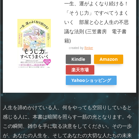
一生、運がよくなり続ける！
「そうじ力」ですべてうまく
いく 部屋と心と人生の不思
議な法則 (三笠書房 電子書
籍)
created by
Rinker
Kindle
Amazon
楽天市場
Yahooショッピング
人生を諦めかけている人、何をやっても空回りしていると
感じる人に、本書は暗闇を照らす一筋の光となります。今
この瞬間、雑巾を手に取る決意をしてください。その一歩
が、あなたの人生を、そしてあなたの大切な人たちの未来