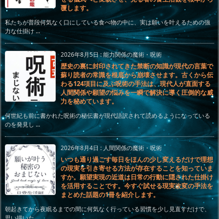
覆します。
私たちが普段何気なく口にしている食べ物の中に、実は願いを叶えるための強
力な仕掛け ...
2026年8月5日
:
能力関係の魔術・呪術
歴史の裏に封印されてきた禁断の知識が現代の言葉で
蘇り読者の常識を根底から崩壊させます。古くから伝
わる124項目に及ぶ呪術の手法は、現代人が直面する
人間関係や願望の悩みを一瞬で解決に導く圧倒的な威
力を秘めています。
何世紀も前に書かれた呪術の秘伝書が現代語訳されて読めるようになっている
のを発見し ...
2026年8月4日
:
人間関係の魔術・呪術
いつも通り過ごす毎日をほんの少し変えるだけで理想
の現実を引き寄せる方法が存在することを知っていま
すか。願望実現の近道は日常の行動に隠された仕掛け
を活用することです。今すぐ試せる現実改変の手法を
まとめた話題の1冊を紹介します。
朝起きてから夜眠るまでの間に何気なく行っている習慣を少し見直すだけで、
思い描いた ...