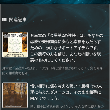
関連記事

月幸堂の「金星第2の護符」は、あなたの
恋愛や夫婦関係に安心と幸福をもたらす
ための、強力なサポートアイテムです。
この護符の力を信じ、あなたの願いを現
実のものにしてください。
月幸堂「金星第2の護符」：夫婦円満と愛情独占を叶える！心変わりを
防ぐ開運魔術お守 ...
憎い相手に傷を与える呪い・魔術 その人
形に与えたダメージは、そのまま相手に
向かうでしょう。
憎い相手に怪我を追わせたい。そんな時に使えるの