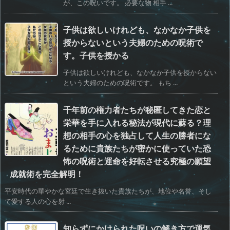
が、この呪いです。 必要な物 相手 ...
子供は欲しいけれども、なかなか子供を
授からないという夫婦のための呪術で
す。子供を授かる
子供は欲しいけれども、なかなか子供を授からない
という夫婦のための呪術です。 もち ...
千年前の権力者たちが秘匿してきた恋と
栄華を手に入れる秘法が現代に蘇る？理
想の相手の心を独占して人生の勝者にな
るために貴族たちが密かに使っていた恐
怖の呪術と運命を好転させる究極の願望
成就術を完全解明！
平安時代の華やかな宮廷で生き抜いた貴族たちが、地位や名誉、そし
て愛する人の心を射 ...
知らずにかけられた呪いの解き方で運気