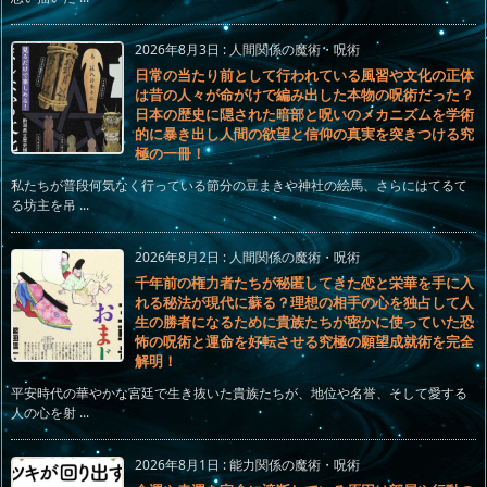
2026年8月3日
:
人間関係の魔術・呪術
日常の当たり前として行われている風習や文化の正体
は昔の人々が命がけで編み出した本物の呪術だった？
日本の歴史に隠された暗部と呪いのメカニズムを学術
的に暴き出し人間の欲望と信仰の真実を突きつける究
極の一冊！
私たちが普段何気なく行っている節分の豆まきや神社の絵馬、さらにはてるて
る坊主を吊 ...
2026年8月2日
:
人間関係の魔術・呪術
千年前の権力者たちが秘匿してきた恋と栄華を手に入
れる秘法が現代に蘇る？理想の相手の心を独占して人
生の勝者になるために貴族たちが密かに使っていた恐
怖の呪術と運命を好転させる究極の願望成就術を完全
解明！
平安時代の華やかな宮廷で生き抜いた貴族たちが、地位や名誉、そして愛する
人の心を射 ...
2026年8月1日
:
能力関係の魔術・呪術