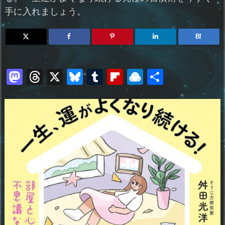
手に入れましょう。
B!
M
T
X
Bl
T
Fl
R
共
a
h
u
u
ip
ai
有
st
re
e
m
b
n
o
a
sk
bl
o
d
d
d
y
r
ar
ro
o
s
d
p.
n
io