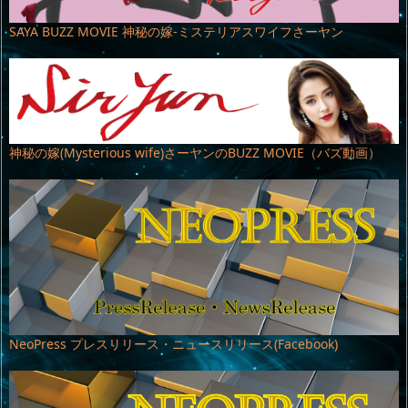
SAYA BUZZ MOVIE 神秘の嫁-ミステリアスワイフさーヤン
神秘の嫁(Mysterious wife)さーヤンのBUZZ MOVIE（バズ動画）
NeoPress プレスリリース・ニュースリリース(Facebook)