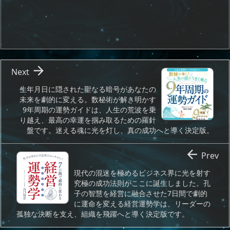

Next
生年月日に隠された聖なる暗号があなたの
未来を劇的に変える。数秘術が解き明かす
9年周期の運勢ガイドは、人生の荒波を乗
り越え、最高の幸運を掴み取るための羅針
盤です。迷える魂に光を灯し、真の成功へと導く決定版。

Prev
現代の混迷を極めるビジネス界に光を射す
究極の成功法則がここに誕生しました。孔
子の智慧を経営に融合させた7日間で劇的
に運命を変える経営運勢学は、リーダーの
孤独な決断を支え、組織を飛躍へと導く決定版です。