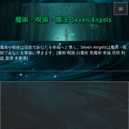


メニュ

サイド
魔術や呪術は現世であなたを幸福へと導く。Seven Angelsは魔術・呪

術であなたを幸福に導きます。[魔術 呪術 白魔術 黒魔術 幸福 現世 利
前へ
益 君津 木更津]

次へ

検索