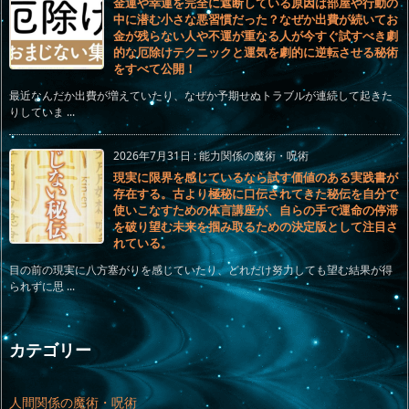
金運や幸運を完全に遮断している原因は部屋や行動の
中に潜む小さな悪習慣だった？なぜか出費が続いてお
金が残らない人や不運が重なる人が今すぐ試すべき劇
的な厄除けテクニックと運気を劇的に逆転させる秘術
をすべて公開！
最近なんだか出費が増えていたり、なぜか予期せぬトラブルが連続して起きた
りしていま ...
2026年7月31日
:
能力関係の魔術・呪術
現実に限界を感じているなら試す価値のある実践書が
存在する。古より極秘に口伝されてきた秘伝を自分で
使いこなすための体言講座が、自らの手で運命の停滞
を破り望む未来を掴み取るための決定版として注目さ
れている。
目の前の現実に八方塞がりを感じていたり、どれだけ努力しても望む結果が得
られずに思 ...
カテゴリー
人間関係の魔術・呪術