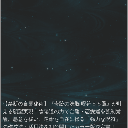
【禁断の言霊秘術】『奇跡の洗脳 呪符５５選』が叶
える願望実現！陰陽道の力で金運・恋愛運を強制覚
醒。悪意を祓い、運命を自在に操る「強力な呪符」
の作成法・活用法を初公開したカラー版決定書！