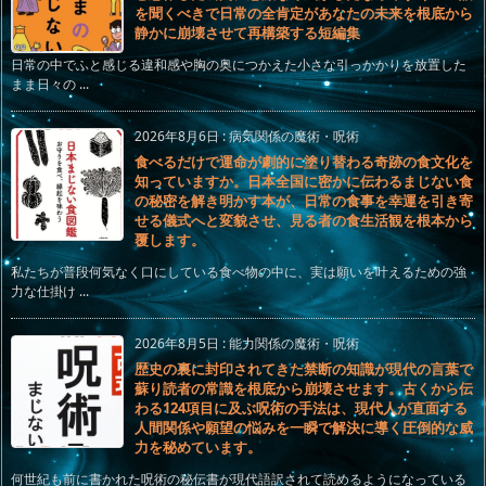
を聞くべきで日常の全肯定があなたの未来を根底から
静かに崩壊させて再構築する短編集
日常の中でふと感じる違和感や胸の奥につかえた小さな引っかかりを放置した
まま日々の ...
2026年8月6日
:
病気関係の魔術・呪術
食べるだけで運命が劇的に塗り替わる奇跡の食文化を
知っていますか。日本全国に密かに伝わるまじない食
の秘密を解き明かす本が、日常の食事を幸運を引き寄
せる儀式へと変貌させ、見る者の食生活観を根本から
覆します。
私たちが普段何気なく口にしている食べ物の中に、実は願いを叶えるための強
力な仕掛け ...
2026年8月5日
:
能力関係の魔術・呪術
歴史の裏に封印されてきた禁断の知識が現代の言葉で
蘇り読者の常識を根底から崩壊させます。古くから伝
わる124項目に及ぶ呪術の手法は、現代人が直面する
人間関係や願望の悩みを一瞬で解決に導く圧倒的な威
力を秘めています。
何世紀も前に書かれた呪術の秘伝書が現代語訳されて読めるようになっている