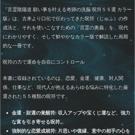
『言霊陰陽道 願い事を叶える奇跡の洗脳 呪符５５選 カラー
版』は、古来より口伝で伝わってきた呪符（じゅふ）の作
成法と、それを使いこなすための「言霊の奥義」を、現代
にわかりやすく、そして鮮やかなカラー版で解説した画期
的な一冊です。
呪符の力で運命を自在にコントロール
本書に収録されているのは、恋愛、金運、健康、対人関
係、仕事など、現代人が抱えるあらゆる悩みに特化した厳
選された５５種類の呪符です。
金運・財運の覚醒符: 収入アップや宝くじ運など、強力
な富を引き寄せる呪符。
強制的な恋愛成就符: 片思いや復縁、意中の相手の心を