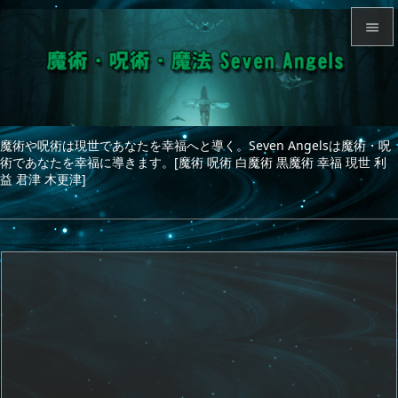


メニュ

サイド
魔術や呪術は現世であなたを幸福へと導く。Seven Angelsは魔術・呪

術であなたを幸福に導きます。[魔術 呪術 白魔術 黒魔術 幸福 現世 利
前へ
益 君津 木更津]

次へ

検索