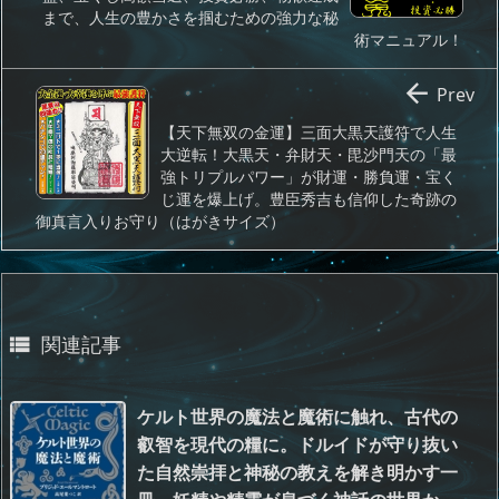
まで、人生の豊かさを掴むための強力な秘
術マニュアル！

Prev
【天下無双の金運】三面大黒天護符で人生
大逆転！大黒天・弁財天・毘沙門天の「最
強トリプルパワー」が財運・勝負運・宝く
じ運を爆上げ。豊臣秀吉も信仰した奇跡の
御真言入りお守り（はがきサイズ）
関連記事

ケルト世界の魔法と魔術に触れ、古代の
叡智を現代の糧に。ドルイドが守り抜い
た自然崇拝と神秘の教えを解き明かす一