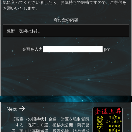
d
d
y
r
ar
ro
気に入ってくださいましたら、お気持ちで結構ですので、ご寄付を
お願いいたします。
o
s
d
p.
n
io
寄付金の内容
金額を入力
JPY

Next
【富豪への招待状】金運・財運を強制覚醒
する「呪符１０選」極秘大公開！商売繁
盛、宝くじ高額当選、投資必勝、物欲達成