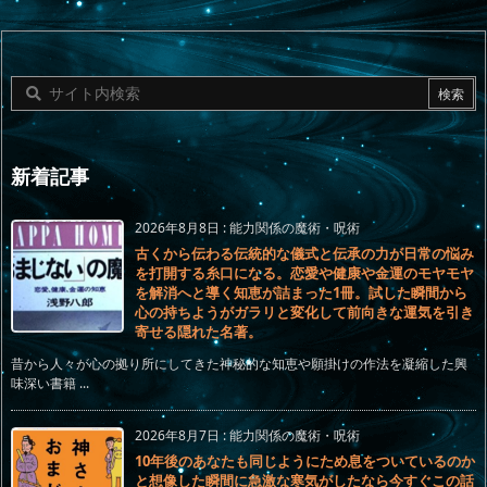
新着記事
2026年8月8日
:
能力関係の魔術・呪術
古くから伝わる伝統的な儀式と伝承の力が日常の悩み
を打開する糸口になる。恋愛や健康や金運のモヤモヤ
を解消へと導く知恵が詰まった1冊。試した瞬間から
心の持ちようがガラリと変化して前向きな運気を引き
寄せる隠れた名著。
昔から人々が心の拠り所にしてきた神秘的な知恵や願掛けの作法を凝縮した興
味深い書籍 ...
2026年8月7日
:
能力関係の魔術・呪術
10年後のあなたも同じようにため息をついているのか
と想像した瞬間に急激な寒気がしたなら今すぐこの話