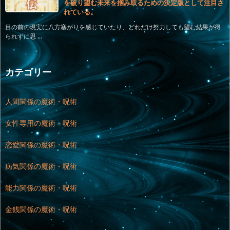
を破り望む未来を掴み取るための決定版として注目さ
れている。
目の前の現実に八方塞がりを感じていたり、どれだけ努力しても望む結果が得
られずに思 ...
カテゴリー
人間関係の魔術・呪術
女性専用の魔術・呪術
恋愛関係の魔術・呪術
病気関係の魔術・呪術
能力関係の魔術・呪術
金銭関係の魔術・呪術