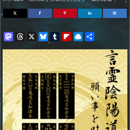
B!
M
T
X
Bl
T
Fl
R
共
a
h
u
u
ip
ai
有
st
re
e
m
b
n
o
a
sk
bl
o
d
d
d
y
r
ar
ro
o
s
d
p.
n
io