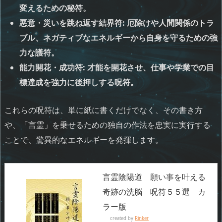
変えるための秘符。
悪意・災いを跳ね返す結界符: 厄除けや人間関係のトラ
ブル、ネガティブなエネルギーから自身を守るための強
力な護符。
能力開花・成功符: 才能を開花させ、仕事や学業での目
標達成を強力に後押しする呪符。
これらの呪符は、単に紙に書くだけでなく、その書き方
や、「言霊」を乗せるための独自の作法を忠実に実行する
ことで、驚異的なエネルギーを発揮します。
言霊陰陽道 願い事を叶える
奇跡の洗脳 呪符５５選 カ
ラー版
created by
Rinker