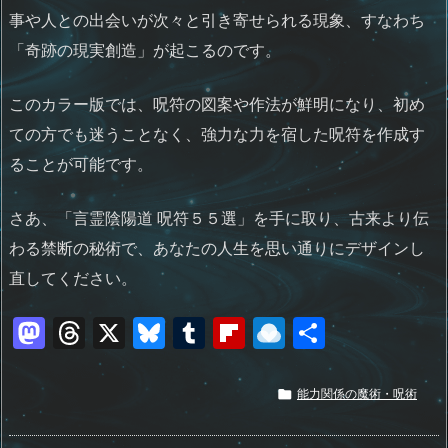
事や人との出会いが次々と引き寄せられる現象、すなわち
「奇跡の現実創造」が起こるのです。
このカラー版では、呪符の図案や作法が鮮明になり、初め
ての方でも迷うことなく、強力な力を宿した呪符を作成す
ることが可能です。
さあ、「言霊陰陽道 呪符５５選」を手に取り、古来より伝
わる禁断の秘術で、あなたの人生を思い通りにデザインし
直してください。
M
T
X
Bl
T
Fl
R
共
a
h
u
u
ip
ai
有
st
re
e
m
b
n
能力関係の魔術・呪術

o
a
sk
bl
o
d