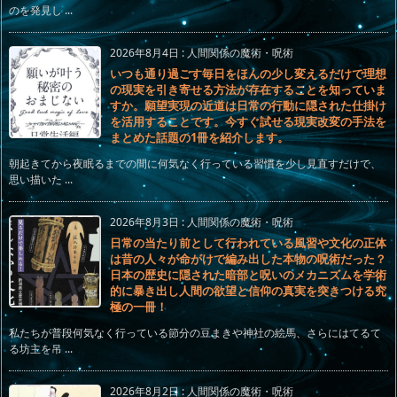
のを発見し ...
2026年8月4日
:
人間関係の魔術・呪術
いつも通り過ごす毎日をほんの少し変えるだけで理想
の現実を引き寄せる方法が存在することを知っていま
すか。願望実現の近道は日常の行動に隠された仕掛け
を活用することです。今すぐ試せる現実改変の手法を
まとめた話題の1冊を紹介します。
朝起きてから夜眠るまでの間に何気なく行っている習慣を少し見直すだけで、
思い描いた ...
2026年8月3日
:
人間関係の魔術・呪術
日常の当たり前として行われている風習や文化の正体
は昔の人々が命がけで編み出した本物の呪術だった？
日本の歴史に隠された暗部と呪いのメカニズムを学術
的に暴き出し人間の欲望と信仰の真実を突きつける究
極の一冊！
私たちが普段何気なく行っている節分の豆まきや神社の絵馬、さらにはてるて
る坊主を吊 ...
2026年8月2日
:
人間関係の魔術・呪術