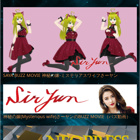
SAYA BUZZ MOVIE 神秘の嫁-ミステリアスワイフさーヤン
神秘の嫁(Mysterious wife)さーヤンのBUZZ MOVIE（バズ動画）