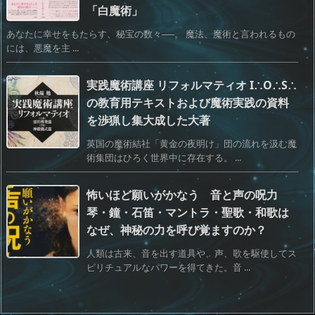
「白魔術」
あなたに幸せをもたらす、秘宝の数々──。 魔法、魔術と言われるもの
には、悪魔を主 ...
実践魔術講座 リフォルマティオ I∴O∴S∴
の教育用テキストおよび魔術実践の資料
を渉猟し集大成した大著
英国の魔術結社「黄金の夜明け」団の流れを汲む魔
術集団はひろく世界中に存在する。 ...
怖いほど願いがかなう 音と声の呪力
琴・鐘・石笛・マントラ・聖歌・和歌は
なぜ、神秘の力を呼び覚ますのか？
人類は古来、音を出す道具や、声、歌を駆使してス
ピリチュアルなパワーを得てきた。音 ...