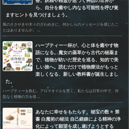
冊。妖精や精霊が息づく神話の世界か
ら、自分を癒やし内なる可能性を呼び覚
ますヒントを見つけましょう。
風のささやきや木々のざわめきに、何かしらのメッセージを感じたこ
とはありませんか。 ...
ハーブティー一杯が、心と体を癒やす物
語になる。魔女の薬草から古代の秘薬ま
で、植物が紡いだ歴史を巡る、知的で美
しい旅へ。読むだけで植物療法がもっと
楽しくなる、新しい教科書が誕生しまし
た。
ハーブティーを飲む。アロマオイルを焚く。私たちは日常の中で、何
気なく植物の力を借 ...
あなたに幸せをもたらす、秘宝の数々 禁
書 白魔術の秘法 自己鍛錬による精神の浄
化によって願望を成し遂げようとする