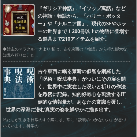
『ギリシア神話』『イソップ寓話』など
の神話・物語から、「ハリー・ポッタ
ー」や「ナルニア国」、現代のSFやホラ
ーの世界まで！200冊以上の物語に登場す
る道具まで210アイテムを紹介。
◆館主のマラクルーナより 私は、古今東西の「物語」から得た膨大な
知識を頼りに、た ...
古今東西に眠る禁断の叡智を網羅した
「呪術・呪法事典」がついにその扉を開
く。世界中に実在した呪いと祈りの作法
を緻密に記録。知的好奇心を刺激する圧
倒的な情報量が、あなたの常識を覆し、
世界の深淵に潜む真実の姿を鮮やかに描き出す。
私たちが生きる日常のすぐ隣には、常に「説明のつかない力」が息づ
いています。科学の ...