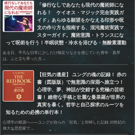
「修行なしであなたも現代の魔術師にな
れる！ ケイオス・マジック完全実践ガ
イド」あらゆる願望をかなえる印形や呪
文の作り方も指南する、混沌魔術実践マ
スターガイド。魔術意識・トランスにな
って呪術を行う！半眠状態・冷水を浴びる・無酸素運動
ある日、平凡な日常に少しだけ物足りなさを感じていた青年・真琴
は、ふと立ち寄った古 ...
【狂気の遺産】 ユングの魂の記録！ 赤の
書（図版版）で無意識の深淵へ旅立つ！
心理学、夢、神話が交錯する究極の芸術
書！ 緻密な手稿と壮麗な曼荼羅が世界の
真実を暴く。哲学と自己探求のルーツを
知るための必携の単行本！
心理学の根源へ――ユングが自らの「狂気」と対峙した記録 20世紀の
偉大な思想家で ...