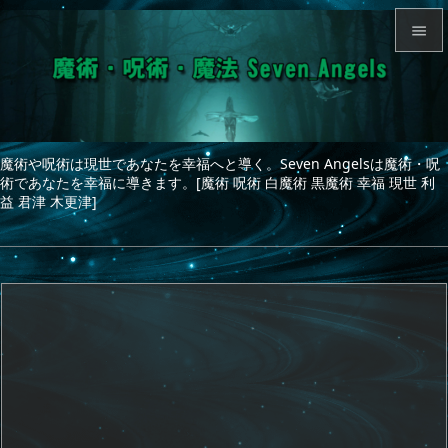


メニュ

サイド
魔術や呪術は現世であなたを幸福へと導く。Seven Angelsは魔術・呪

術であなたを幸福に導きます。[魔術 呪術 白魔術 黒魔術 幸福 現世 利
前へ
益 君津 木更津]

次へ

検索