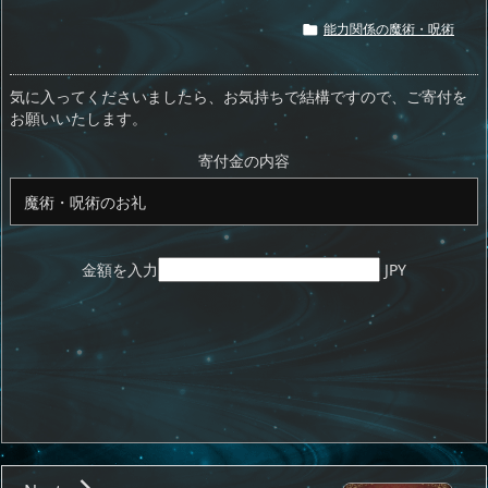
st
re
e
m
b
n
能力関係の魔術・呪術

o
a
sk
bl
o
d
d
d
y
r
ar
ro
気に入ってくださいましたら、お気持ちで結構ですので、ご寄付を
お願いいたします。
o
s
d
p.
n
io
寄付金の内容
金額を入力
JPY