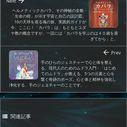

Next
ヘルメティックカバラ、その神秘の全貌 -
「生命の樹」が示す宇宙と自己の設計図。
10の天球を巡る魂の旅、実践的ガイドが
今、ここに！「カバラ」は、もともとユダ
ヤ教の概念ですが、一説には「カバラを学ぶのは４０歳を過
ぎてから」と。

Prev
手のひらのジェスチャーで心と体を整え
る、現代人のためのムドラ入門 - 「はじめ
てのムドラ」が教える、5つの元素と心を
繋ぐ奇跡のポーズ。心と体と精神を強化し
浄化する、手のジェスチャーのことです。
関連記事
