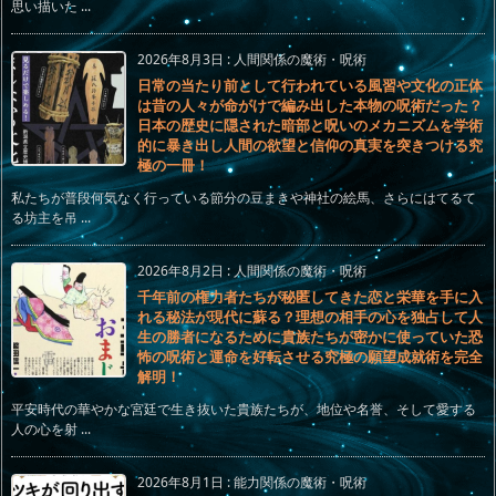
思い描いた ...
2026年8月3日
:
人間関係の魔術・呪術
日常の当たり前として行われている風習や文化の正体
は昔の人々が命がけで編み出した本物の呪術だった？
日本の歴史に隠された暗部と呪いのメカニズムを学術
的に暴き出し人間の欲望と信仰の真実を突きつける究
極の一冊！
私たちが普段何気なく行っている節分の豆まきや神社の絵馬、さらにはてるて
る坊主を吊 ...
2026年8月2日
:
人間関係の魔術・呪術
千年前の権力者たちが秘匿してきた恋と栄華を手に入
れる秘法が現代に蘇る？理想の相手の心を独占して人
生の勝者になるために貴族たちが密かに使っていた恐
怖の呪術と運命を好転させる究極の願望成就術を完全
解明！
平安時代の華やかな宮廷で生き抜いた貴族たちが、地位や名誉、そして愛する
人の心を射 ...
2026年8月1日
:
能力関係の魔術・呪術