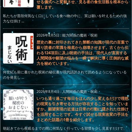
せる儀式へと変貌させ、見る者の食生活観を根本から
覆します。
私たちが普段何気なく口にしている食べ物の中に、実は願いを叶えるための強
力な仕掛け ...
2026年8月5日
:
能力関係の魔術・呪術
歴史の裏に封印されてきた禁断の知識が現代の言葉で
蘇り読者の常識を根底から崩壊させます。古くから伝
わる124項目に及ぶ呪術の手法は、現代人が直面する
人間関係や願望の悩みを一瞬で解決に導く圧倒的な威
力を秘めています。
何世紀も前に書かれた呪術の秘伝書が現代語訳されて読めるようになっている
のを発見し ...
2026年8月4日
:
人間関係の魔術・呪術
いつも通り過ごす毎日をほんの少し変えるだけで理想
の現実を引き寄せる方法が存在することを知っていま
すか。願望実現の近道は日常の行動に隠された仕掛け
を活用することです。今すぐ試せる現実改変の手法を
まとめた話題の1冊を紹介します。
朝起きてから夜眠るまでの間に何気なく行っている習慣を少し見直すだけで、