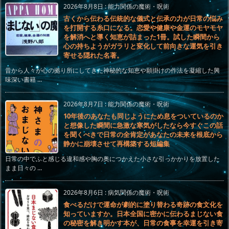
2026年8月8日
:
能力関係の魔術・呪術
古くから伝わる伝統的な儀式と伝承の力が日常の悩み
を打開する糸口になる。恋愛や健康や金運のモヤモヤ
を解消へと導く知恵が詰まった1冊。試した瞬間から
心の持ちようがガラリと変化して前向きな運気を引き
寄せる隠れた名著。
昔から人々が心の拠り所にしてきた神秘的な知恵や願掛けの作法を凝縮した興
味深い書籍 ...
2026年8月7日
:
能力関係の魔術・呪術
10年後のあなたも同じようにため息をついているのか
と想像した瞬間に急激な寒気がしたなら今すぐこの話
を聞くべきで日常の全肯定があなたの未来を根底から
静かに崩壊させて再構築する短編集
日常の中でふと感じる違和感や胸の奥につかえた小さな引っかかりを放置した
まま日々の ...
2026年8月6日
:
病気関係の魔術・呪術
食べるだけで運命が劇的に塗り替わる奇跡の食文化を
知っていますか。日本全国に密かに伝わるまじない食
の秘密を解き明かす本が、日常の食事を幸運を引き寄