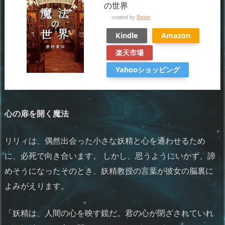
の世界
created by
Rinker
Kindle
Amazon
楽天市場
Yahooショッピング
心の扉を開く魔法
リリィは、偶然出会った小さな妖精と心を通わせるため
に、必死で向き合います。 しかし、思うようにいかず、諦
めそうになったそのとき、妖精教授の言葉が彼女の脳裏に
よみがえります。
「妖精は、人間の心を映す鏡だ。君の心が閉ざされていれ