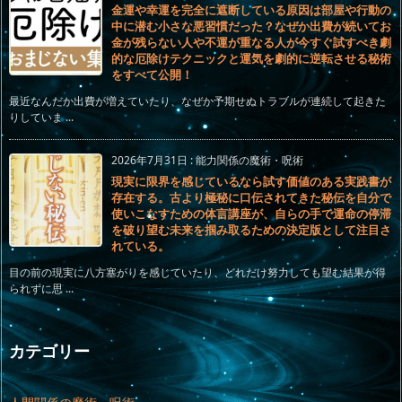
金運や幸運を完全に遮断している原因は部屋や行動の
中に潜む小さな悪習慣だった？なぜか出費が続いてお
金が残らない人や不運が重なる人が今すぐ試すべき劇
的な厄除けテクニックと運気を劇的に逆転させる秘術
をすべて公開！
最近なんだか出費が増えていたり、なぜか予期せぬトラブルが連続して起きた
りしていま ...
2026年7月31日
:
能力関係の魔術・呪術
現実に限界を感じているなら試す価値のある実践書が
存在する。古より極秘に口伝されてきた秘伝を自分で
使いこなすための体言講座が、自らの手で運命の停滞
を破り望む未来を掴み取るための決定版として注目さ
れている。
目の前の現実に八方塞がりを感じていたり、どれだけ努力しても望む結果が得
られずに思 ...
カテゴリー