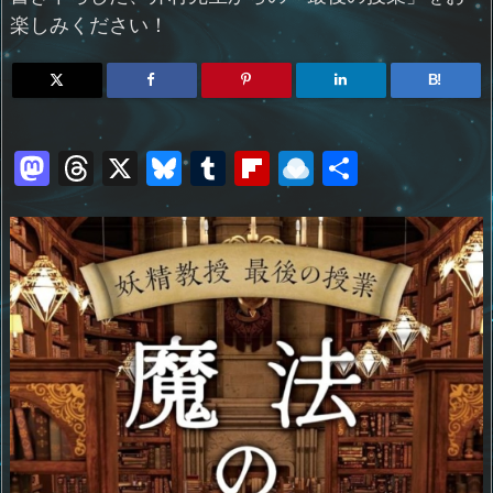
楽しみください！
B!
M
T
X
Bl
T
Fl
R
共
a
h
u
u
ip
ai
有
st
re
e
m
b
n
o
a
sk
bl
o
d
d
d
y
r
ar
ro
o
s
d
p.
n
io