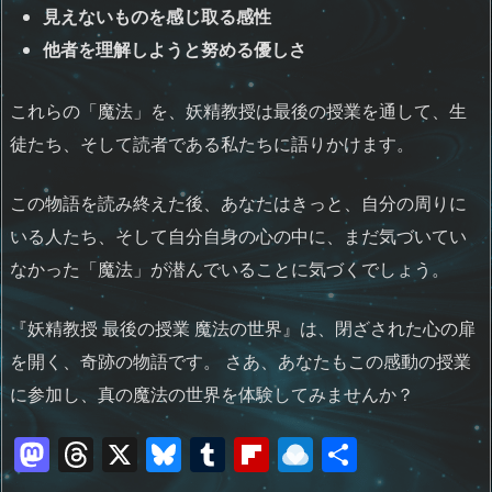
見えないものを感じ取る感性
他者を理解しようと努める優しさ
これらの「魔法」を、妖精教授は最後の授業を通して、生
徒たち、そして読者である私たちに語りかけます。
この物語を読み終えた後、あなたはきっと、自分の周りに
いる人たち、そして自分自身の心の中に、まだ気づいてい
なかった「魔法」が潜んでいることに気づくでしょう。
『妖精教授 最後の授業 魔法の世界』は、閉ざされた心の扉
を開く、奇跡の物語です。 さあ、あなたもこの感動の授業
に参加し、真の魔法の世界を体験してみませんか？
M
T
X
Bl
T
Fl
R
共
a
h
u
u
ip
ai
有