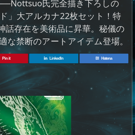
Nottsuo氏完全描き下ろしの
ド」大アルカナ22枚セット！特
神話存在を美術品に昇華。秘儀の
適な禁断のアートアイテム登場。
Pin it
LinkedIn
B!
Hatena