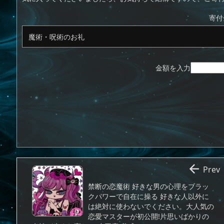
o
s
d
p.
寄付
n
io
金額を入力

Prev
禁断の恋魔術 好きな男の心理をブラッ
クパワーで自在に操る 好きな人以外に
は絶対に使わないでください。大人気の
恋愛マスターが初公開!片思いばかりの