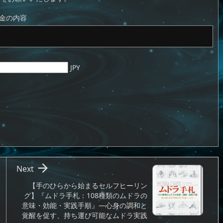
金の内容
JPY

Next
【手のひらから始まるセルフヒーリン
グ】『ムドラ手札：108種類のムドラの
意味・効能・実践手順』—心身の調和と
覚醒を促す、持ち運び可能なムドラ実践