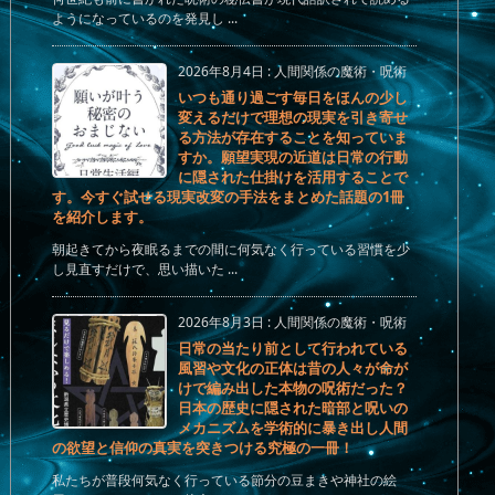
ようになっているのを発見し ...
2026年8月4日
:
人間関係の魔術・呪術
いつも通り過ごす毎日をほんの少し
変えるだけで理想の現実を引き寄せ
る方法が存在することを知っていま
すか。願望実現の近道は日常の行動
に隠された仕掛けを活用することで
す。今すぐ試せる現実改変の手法をまとめた話題の1冊
を紹介します。
朝起きてから夜眠るまでの間に何気なく行っている習慣を少
し見直すだけで、思い描いた ...
2026年8月3日
:
人間関係の魔術・呪術
日常の当たり前として行われている
風習や文化の正体は昔の人々が命が
けで編み出した本物の呪術だった？
日本の歴史に隠された暗部と呪いの
メカニズムを学術的に暴き出し人間
の欲望と信仰の真実を突きつける究極の一冊！
私たちが普段何気なく行っている節分の豆まきや神社の絵