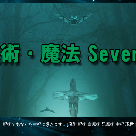
・呪術であなたを幸福に導きます。[魔術 呪術 白魔術 黒魔術 幸福 現世 