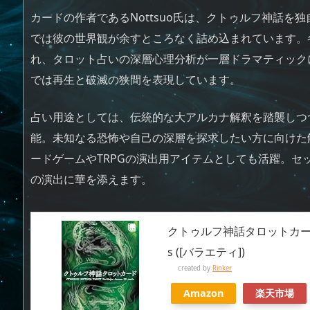
カードの作者であるNottsuo氏は、クトゥルフ神話
では彼の世界観が余すところなく詰め込まれています。
れ、タロット占いの深層心理分析が一層ドラマティック
では再生と破滅の狭間を表現しています。
占い用途としては、伝統的な大アルカナ解釈を踏襲しつ
能。未知なる恐怖や自己の深層を探求したい方に向けた
ードゲームやTRPGの演出用アイテムとしても活躍。
の演出に華を添えます。
クトゥルフ神話タロットカード CTHU
s ([バラエティ])
created by
Rinker
Amazon
楽天市場