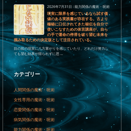
2026年7月31日
:
能力関係の魔術・呪術
現実に限界を感じているなら試す価
値のある実践書が存在する。古より
極秘に口伝されてきた秘伝を自分で
使いこなすための体言講座が、自ら
の手で運命の停滞を破り望む未来を
掴み取るための決定版として注目されている。
目の前の現実に八方塞がりを感じていたり、どれだけ努力し
ても望む結果が得られずに思 ...
カテゴリー
人間関係の魔術・呪術
女性専用の魔術・呪術
恋愛関係の魔術・呪術
病気関係の魔術・呪術
能力関係の魔術・呪術