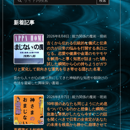
新着記事
2026年8月8日
:
能力関係の魔術・呪術
古くから伝わる伝統的な儀式と伝承
の力が日常の悩みを打開する糸口に
なる。恋愛や健康や金運のモヤモヤ
を解消へと導く知恵が詰まった1冊。
試した瞬間から心の持ちようがガラ
リと変化して前向きな運気を引き寄せる隠れた名著。
昔から人々が心の拠り所にしてきた神秘的な知恵や願掛けの
作法を凝縮した興味深い書籍 ...
2026年8月7日
:
能力関係の魔術・呪術
10年後のあなたも同じようにため息
をついているのかと想像した瞬間に
急激な寒気がしたなら今すぐこの話
を聞くべきで日常の全肯定があなた
の未来を根底から静かに崩壊させて
再構築する短編集