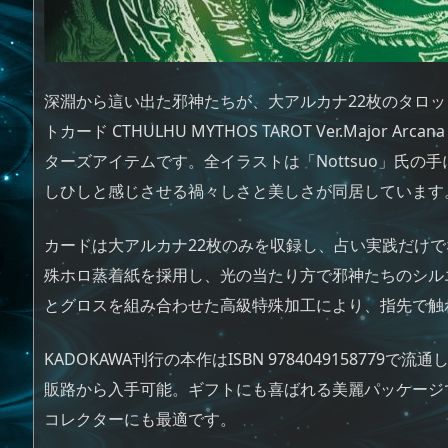
深淵から這い出た邪神たちが、大アルカナ22枚のタロ
トカード CTHULHU MYTHOS TAROT Ver.Major
ターズアイテムです。全イラストは「Nottsuo」氏
しひしと感じさせる禍々しさと美しさが同居しています
カードは大アルカナ22枚のみを収録し、占い実践だけ
殊ホロ蒸着紙を採用し、光の当たり方で邪神たちのシル
とグロスを組み合わせた高級特殊加工により、指先で触
KADOKAWA刊行の本作はISBN 9784049158779で
販路から入手可能。ギフトにも喜ばれる美麗パッケージ
コレクターにも最適です。