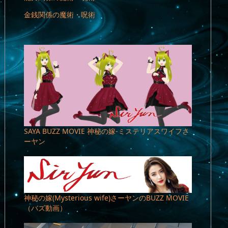
金銭関係の魔術・呪術
SAYA BUZZ MOVIE 神秘の嫁-ミステリアスワイフさ
ーヤン
神秘の嫁(Mysterious wife)さーヤンのBUZZ MOVIE
（バズ動画）