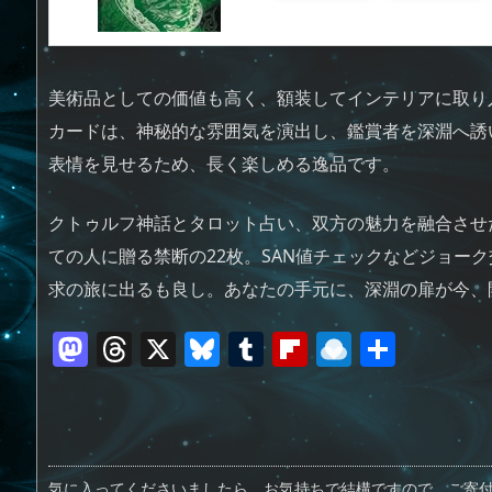
美術品としての価値も高く、額装してインテリアに取り
カードは、神秘的な雰囲気を演出し、鑑賞者を深淵へ誘
表情を見せるため、長く楽しめる逸品です。
クトゥルフ神話とタロット占い、双方の魅力を融合させ
ての人に贈る禁断の22枚。SAN値チェックなどジョー
求の旅に出るも良し。あなたの手元に、深淵の扉が今、
M
T
X
Bl
T
Fl
R
共
a
h
u
u
ip
ai
有
st
re
e
m
b
n
o
a
sk
bl
o
d
d
d
y
r
ar
ro
気に入ってくださいましたら、お気持ちで結構ですので、ご寄