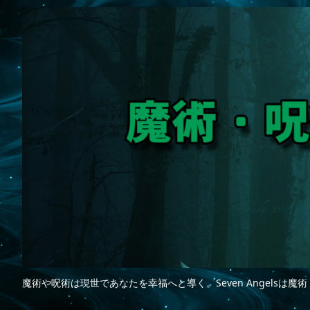
魔術や呪術は現世であなたを幸福へと導く。Seven Angelsは魔術