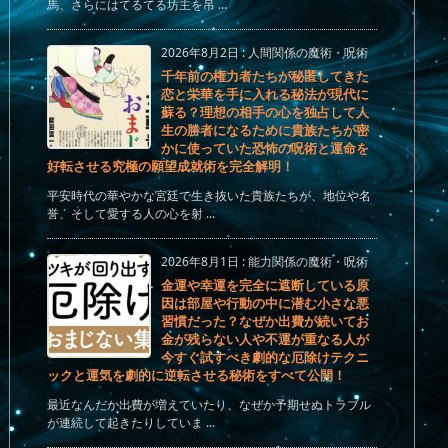
馬、さらにはてるてる坊主を吊 ...
2026年8月2日
:
人間関係の魔術・呪術
千年前の権力者たちが秘匿してきた
恋と栄華を手に入れる秘法が現代に
蘇る？理想の相手の心を独占して人
生の勝者になるために貴族たちが密
かに使っていた恐怖の呪術と運命を
好転させる究極の願望成就術を完全解明！
平安時代の華やかな宮廷で生き抜いた貴族たちが、地位や名
誉、そして愛する人の心を射 ...
2026年8月1日
:
能力関係の魔術・呪術
金運や幸運を完全に遮断している原
因は部屋や行動の中に潜む小さな悪
習慣だった？なぜか出費が続いてお
金が残らない人や不運が重なる人が
今すぐ試すべき劇的な厄除けテクニ
ックと運気を劇的に逆転させる秘術をすべて公開！
最近なんだか出費が増えていたり、なぜか予期せぬトラブル
が連続して起きたりしていま ...