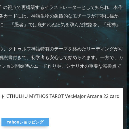
を独自の視点で再構築するイラストレーターとして知られ、本作
各カードには、神話生物の象徴的なモチーフが丁寧に描か
に──「愚者」では底知れぬ狂気を孕んだ旅路を、「死神」
つ、クトゥルフ神話特有のテーマを絡めたリーディングが可
解説書付きで、初学者も安心して始められます。一方で、カ
セッション開始時のムード作りや、シナリオの重要な転換点で
LHU MYTHOS TAROT Ver.Major Arcana 22 card
Yahooショッピング