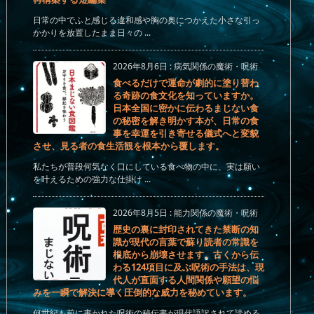
日常の中でふと感じる違和感や胸の奥につかえた小さな引っ
かかりを放置したまま日々の ...
2026年8月6日
:
病気関係の魔術・呪術
食べるだけで運命が劇的に塗り替わ
る奇跡の食文化を知っていますか。
日本全国に密かに伝わるまじない食
の秘密を解き明かす本が、日常の食
事を幸運を引き寄せる儀式へと変貌
させ、見る者の食生活観を根本から覆します。
私たちが普段何気なく口にしている食べ物の中に、実は願い
を叶えるための強力な仕掛け ...
2026年8月5日
:
能力関係の魔術・呪術
歴史の裏に封印されてきた禁断の知
識が現代の言葉で蘇り読者の常識を
根底から崩壊させます。古くから伝
わる124項目に及ぶ呪術の手法は、現
代人が直面する人間関係や願望の悩
みを一瞬で解決に導く圧倒的な威力を秘めています。
何世紀も前に書かれた呪術の秘伝書が現代語訳されて読める