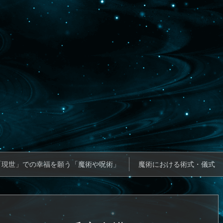
「現世」での幸福を願う「魔術や呪術」
魔術における術式・儀式