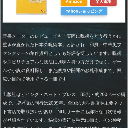
Amazon
楽天市場
Yahooショッピング
読書メーターのレビューでも「実際に呪術をどう行うかに
重きが置かれた日本の呪術本」と評され、和風・中華風フ
ァンタジーの創作資料としても好評を博しています。呪術
やスピリチュアルな技法に興味を持つ方だけでなく、ゲー
ムや小説の資料探し、また護身や開運のお札作成まで、幅
広い目的で活用できる一冊です。
出版社はビイング・ネット・プレス、B5判・約200ページ構
成で、増補版の刊行は2009年。全国の大型書店や主要ネッ
ト書店で取り扱いがあり、NDLサーチにも詳細な目次情報
が登録されています。秘伝の霊符を手元に揃え、その神秘