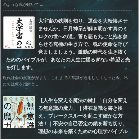
のような風が吹いて ...
大宇宙の鉄則を知り、運命を大転換させ
ませんか。日月神示が解き明かす真のミ
ロクの世への道。善も悪も丸ごと抱き参
らせる究極の生き方で、魂の使命を呼び
覚ましましょう。激動の時代を生き抜く
ためのバイブルが、あなたの人生に揺るぎない希望と光
を灯します。
現代社会の混迷が深まり、これまでの常識が通用しなくなった今、私
たちは何を指針とし ...
【人生を変える魔法の鍵】「自分を変え
る無意識の魔力」｜潜在意識を書き換
え、ブレークスルーを起こす確かな方
法！｜不安や自己否定の鎖を断ち切り、
理想の未来を築くための心理学バイブル