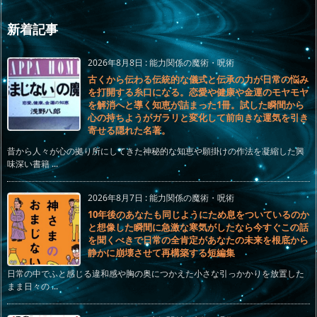
新着記事
2026年8月8日
:
能力関係の魔術・呪術
古くから伝わる伝統的な儀式と伝承の力が日常の悩み
を打開する糸口になる。恋愛や健康や金運のモヤモヤ
を解消へと導く知恵が詰まった1冊。試した瞬間から
心の持ちようがガラリと変化して前向きな運気を引き
寄せる隠れた名著。
昔から人々が心の拠り所にしてきた神秘的な知恵や願掛けの作法を凝縮した興
味深い書籍 ...
2026年8月7日
:
能力関係の魔術・呪術
10年後のあなたも同じようにため息をついているのか
と想像した瞬間に急激な寒気がしたなら今すぐこの話
を聞くべきで日常の全肯定があなたの未来を根底から
静かに崩壊させて再構築する短編集
日常の中でふと感じる違和感や胸の奥につかえた小さな引っかかりを放置した
まま日々の ...