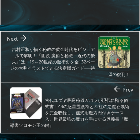

Next
吉村正和が描く秘教の黄金時代をビジュア
ルで解明！『図説 魔術と秘教－近代の繁
栄』は、19～20世紀の魔術史を全132ペー
ジの大判イラストで辿る決定版ガイド──待
望の復刊！

Prev
古代ユダヤ最高秘儀カバラが現代に甦る儀
式書！44の惑星霊護符と72柱の悪魔召喚術
を完全収録し、儀式用魔方円付きケース
入。世界最強の魔力を手にする奥義書『魔
導書ソロモン王の鍵』​