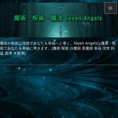


メニュ

サイド
魔術や呪術は現世であなたを幸福へと導く。Seven Angelsは魔術・呪

術であなたを幸福に導きます。[魔術 呪術 白魔術 黒魔術 幸福 現世 利
前へ
益 君津 木更津]

次へ

検索