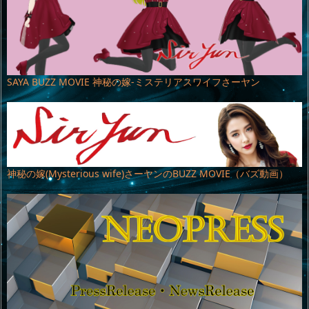
SAYA BUZZ MOVIE 神秘の嫁-ミステリアスワイフさーヤン
神秘の嫁(Mysterious wife)さーヤンのBUZZ MOVIE（バズ動画）