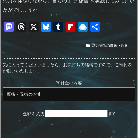
の力を体感しながら、自らの手で“秘儀”を実践してみてはい
かがでしょうか。
M
T
X
Bl
T
Fl
R
共
a
h
u
u
ip
ai
有
st
re
e
m
b
n
能力関係の魔術・呪術

o
a
sk
bl
o
d
d
d
y
r
ar
ro
気に入ってくださいましたら、お気持ちで結構ですので、ご寄付を
お願いいたします。
o
s
d
p.
n
io
寄付金の内容
金額を入力
JPY