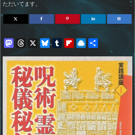
ただいてます。
B!
M
T
X
Bl
T
Fl
R
共
a
h
u
u
ip
ai
有
st
re
e
m
b
n
o
a
sk
bl
o
d
d
d
y
r
ar
ro
o
s
d
p.
n
io