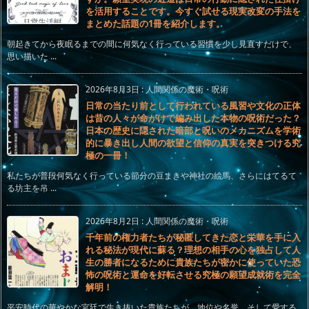
を活用することです。今すぐ試せる現実改変の手法を
まとめた話題の1冊を紹介します。
朝起きてから夜眠るまでの間に何気なく行っている習慣を少し見直すだけで、
思い描いた ...
2026年8月3日
:
人間関係の魔術・呪術
日常の当たり前として行われている風習や文化の正体
は昔の人々が命がけで編み出した本物の呪術だった？
日本の歴史に隠された暗部と呪いのメカニズムを学術
的に暴き出し人間の欲望と信仰の真実を突きつける究
極の一冊！
私たちが普段何気なく行っている節分の豆まきや神社の絵馬、さらにはてるて
る坊主を吊 ...
2026年8月2日
:
人間関係の魔術・呪術
千年前の権力者たちが秘匿してきた恋と栄華を手に入
れる秘法が現代に蘇る？理想の相手の心を独占して人
生の勝者になるために貴族たちが密かに使っていた恐
怖の呪術と運命を好転させる究極の願望成就術を完全
解明！
平安時代の華やかな宮廷で生き抜いた貴族たちが、地位や名誉、そして愛する