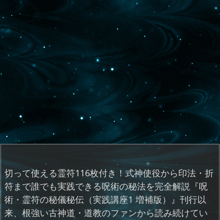
切って使える霊符116枚付き！式神使役から印法・折
符まで誰でも実践できる呪術の秘法を完全解説『呪
術・霊符の秘儀秘伝（実践講座1 増補版）』刊行以
来、根強い古神道・道教のファンから読み続けてい