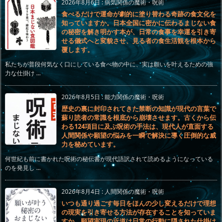
2026年8月6日
:
病気関係の魔術・呪術
食べるだけで運命が劇的に塗り替わる奇跡の食文化を
知っていますか。日本全国に密かに伝わるまじない食
の秘密を解き明かす本が、日常の食事を幸運を引き寄
せる儀式へと変貌させ、見る者の食生活観を根本から
覆します。
私たちが普段何気なく口にしている食べ物の中に、実は願いを叶えるための強
力な仕掛け ...
2026年8月5日
:
能力関係の魔術・呪術
歴史の裏に封印されてきた禁断の知識が現代の言葉で
蘇り読者の常識を根底から崩壊させます。古くから伝
わる124項目に及ぶ呪術の手法は、現代人が直面する
人間関係や願望の悩みを一瞬で解決に導く圧倒的な威
力を秘めています。
何世紀も前に書かれた呪術の秘伝書が現代語訳されて読めるようになっている
のを発見し ...
2026年8月4日
:
人間関係の魔術・呪術
いつも通り過ごす毎日をほんの少し変えるだけで理想
の現実を引き寄せる方法が存在することを知っていま
すか。願望実現の近道は日常の行動に隠された仕掛け