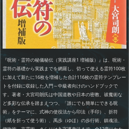
『呪術・霊符の秘儀秘伝（実践講座1 増補版）』は、呪術・
霊符の基礎から実践までを網羅し、切って使える霊符100枚
に加えて新たに16枚を増補した合計116枚の霊符テンプレー
トを付録に収録した入門～中級者向けのハンドブックで
す。著者・大宮司朗氏は中国道教や日本の密教、祓魔術な
ど多彩な伝承を踏まえつつ、「誰にでも簡単にできる呪
術」をテーマに、式神の使役法から印法（手印）、折符
（紙を折って使う術）、禹歩（ゆほ）の歩行術、鎮魂法、
伊吹術、言霊術、さらには九字護身法まで、全12章にわた