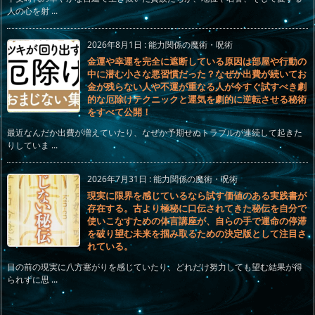
人の心を射 ...
2026年8月1日
:
能力関係の魔術・呪術
金運や幸運を完全に遮断している原因は部屋や行動の
中に潜む小さな悪習慣だった？なぜか出費が続いてお
金が残らない人や不運が重なる人が今すぐ試すべき劇
的な厄除けテクニックと運気を劇的に逆転させる秘術
をすべて公開！
最近なんだか出費が増えていたり、なぜか予期せぬトラブルが連続して起きた
りしていま ...
2026年7月31日
:
能力関係の魔術・呪術
現実に限界を感じているなら試す価値のある実践書が
存在する。古より極秘に口伝されてきた秘伝を自分で
使いこなすための体言講座が、自らの手で運命の停滞
を破り望む未来を掴み取るための決定版として注目さ
れている。
目の前の現実に八方塞がりを感じていたり、どれだけ努力しても望む結果が得
られずに思 ...