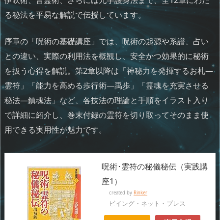
る秘法を平易な解説で伝授しています。
序章の「呪術の基礎講座」では、呪術の起源や系譜、占い
との違い、実際の利用法を概観し、安全かつ効果的に秘術
を扱う心得を解説。第2章以降は「神秘力を発揮するお札―
霊符」「能力を高める歩行術―禹歩」「霊魂を充実させる
秘法―鎮魂法」など、各技法の理論と手順をイラスト入り
で詳細に紹介し、巻末付録の霊符を切り取ってそのまま使
用できる実用性が魅力です。
呪術･霊符の秘儀秘伝（実践講
座1）
created by
Rinker
ビイング・ネット・プレス