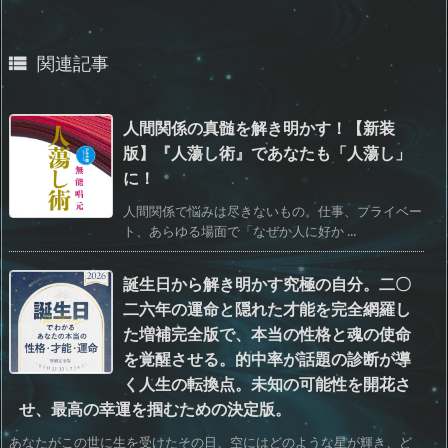
関連記事

人間関係の真髄を解き明かす！【新装
版】『人蕩し術』であなたも「人蕩し」
に！
人間関係で悩みは尽きないもの。仕事、プライベー
ト、あらゆる場面で「なぜか人に好か ...
誕生日から解き明かす究極の自分。二〇
二六年の運命と隠れた才能を完全網羅し
た増補完全版で、本当の性格と魂の使命
を覚醒させる。的中率が話題の診断が導
く人生の転換点。未知の可能性を開花さ
せ、最高の幸運を掴むための決定版。
あなたがこの世に生を受けたその日、空にはどのような星が輝き、ど