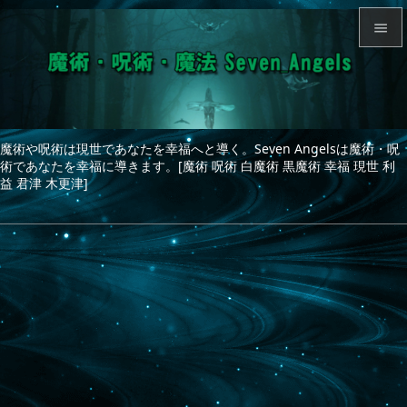


メニュ

サイド
魔術や呪術は現世であなたを幸福へと導く。Seven Angelsは魔術・呪

術であなたを幸福に導きます。[魔術 呪術 白魔術 黒魔術 幸福 現世 利
前へ
益 君津 木更津]

次へ

検索