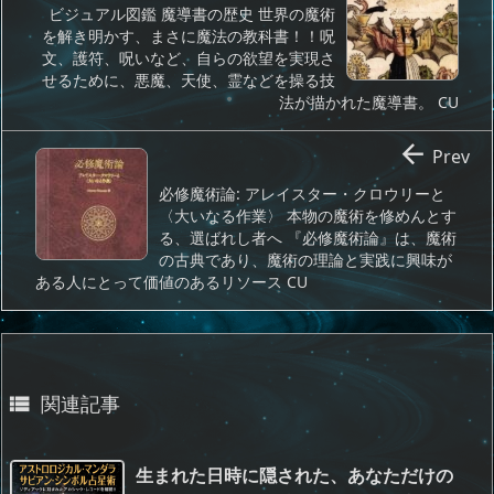
ビジュアル図鑑 魔導書の歴史 世界の魔術
を解き明かす、まさに魔法の教科書！！呪
文、護符、呪いなど、自らの欲望を実現さ
せるために、悪魔、天使、霊などを操る技
法が描かれた魔導書。 CU

Prev
必修魔術論: アレイスター・クロウリーと
〈大いなる作業〉 本物の魔術を修めんとす
る、選ばれし者へ 『必修魔術論』は、魔術
の古典であり、魔術の理論と実践に興味が
ある人にとって価値のあるリソース CU
関連記事

生まれた日時に隠された、あなただけの