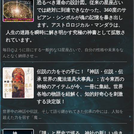
恐るべき運命の設計図。従来の星座占い
では絶対に到達できなかった、360度のサ
ビアン・シンボルが魂の記憶を暴き出し
ます。アストロロジカル・マンダラは、
人生の迷路を瞬時に解き明かす究極の神書として拡散さ
れています。
毎日のように目にする一般的な12星座占いで、自分の性格や未来をな
んとなく納得させ ...
伝説の力をその手に！『神話・伝説・伝
承 世界の魔法道具大事典』：古今東西の
神秘のアイテムが今、一冊に集結。世界
各地の物語を紐解く、知的好奇心を刺激
する決定版！
世界中の神話や伝説、そして語り継がれてきた伝承の中には、人知を
超えた力を宿す「魔 ...
「謎」と歴史で巡る、神社の新しい歩き