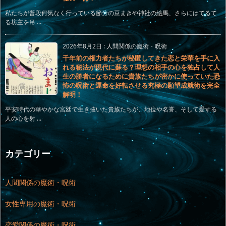
私たちが普段何気なく行っている節分の豆まきや神社の絵馬、さらにはてるて
る坊主を吊 ...
2026年8月2日
:
人間関係の魔術・呪術
千年前の権力者たちが秘匿してきた恋と栄華を手に入
れる秘法が現代に蘇る？理想の相手の心を独占して人
生の勝者になるために貴族たちが密かに使っていた恐
怖の呪術と運命を好転させる究極の願望成就術を完全
解明！
平安時代の華やかな宮廷で生き抜いた貴族たちが、地位や名誉、そして愛する
人の心を射 ...
カテゴリー
人間関係の魔術・呪術
女性専用の魔術・呪術
恋愛関係の魔術・呪術