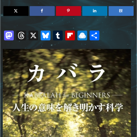
B!
M
T
X
Bl
T
Fl
R
共
a
h
u
u
ip
ai
有
st
re
e
m
b
n
o
a
sk
bl
o
d
d
d
y
r
ar
ro
o
s
d
p.
n
io