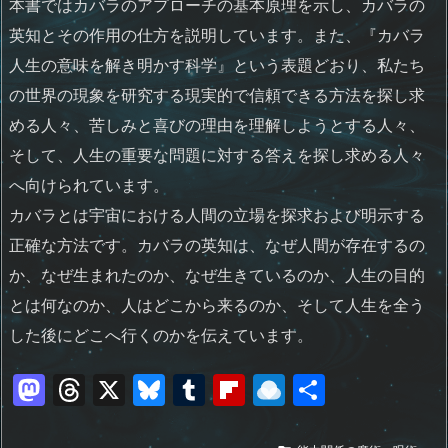
本書ではカバラのアプローチの基本原理を示し、カバラの
英知とその作用の仕方を説明しています。また、『カバラ
人生の意味を解き明かす科学』という表題どおり、私たち
の世界の現象を研究する現実的で信頼できる方法を探し求
める人々、苦しみと喜びの理由を理解しようとする人々、
そして、人生の重要な問題に対する答えを探し求める人々
へ向けられています。
カバラとは宇宙における人間の立場を探求および明示する
正確な方法です。カバラの英知は、なぜ人間が存在するの
か、なぜ生まれたのか、なぜ生きているのか、人生の目的
とは何なのか、人はどこから来るのか、そして人生を全う
した後にどこへ行くのかを伝えています。
M
T
X
Bl
T
Fl
R
共
a
h
u
u
ip
ai
有