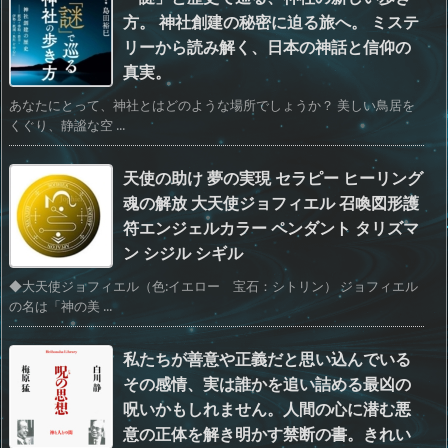
方。 神社創建の秘密に迫る旅へ。 ミステ
リーから読み解く、日本の神話と信仰の
真実。
あなたにとって、神社とはどのような場所でしょうか？ 美しい鳥居を
くぐり、静謐な空 ...
天使の助け 夢の実現 セラピー ヒーリング
魂の解放 大天使ジョフィエル 召喚図形護
符エンジェルカラー ペンダント タリズマ
ン シジル シギル
◆大天使ジョフィエル（色:イエロー 宝石：シトリン） ジョフィエル
の名は「神の美 ...
私たちが善意や正義だと思い込んでいる
その感情、実は誰かを追い詰める最凶の
呪いかもしれません。人間の心に潜む悪
意の正体を解き明かす禁断の書。きれい