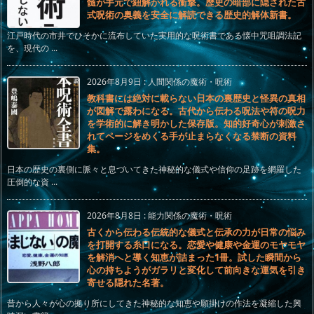
髄が手元で紐解かれる衝撃。歴史の暗部に隠された古
式呪術の奥義を安全に解読できる歴史的解体新書。
江戸時代の市井でひそかに流布していた実用的な呪術書である懐中咒咀調法記
を、現代の ...
2026年8月9日
:
人間関係の魔術・呪術
教科書には絶対に載らない日本の裏歴史と怪異の真相
が図解で露わになる。古代から伝わる呪法や符の呪力
を学術的に解き明かした保存版。知的好奇心が刺激さ
れてページをめくる手が止まらなくなる禁断の資料
集。
日本の歴史の裏側に脈々と息づいてきた神秘的な儀式や信仰の足跡を網羅した
圧倒的な資 ...
2026年8月8日
:
能力関係の魔術・呪術
古くから伝わる伝統的な儀式と伝承の力が日常の悩み
を打開する糸口になる。恋愛や健康や金運のモヤモヤ
を解消へと導く知恵が詰まった1冊。試した瞬間から
心の持ちようがガラリと変化して前向きな運気を引き
寄せる隠れた名著。
昔から人々が心の拠り所にしてきた神秘的な知恵や願掛けの作法を凝縮した興