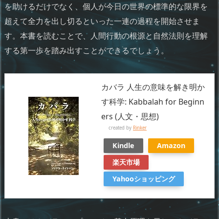
を助けるだけでなく、個人が今日の世界の標準的な限界を
超えて全力を出し切るといった一連の過程を開始させま
す。本書を読むことで、人間行動の根源と自然法則を理解
する第一歩を踏み出すことができるでしょう。
カバラ 人生の意味を解き明か
す科学: Kabbalah for Beginn
ers (人文・思想)
created by
Rinker
Kindle
Amazon
楽天市場
Yahooショッピング