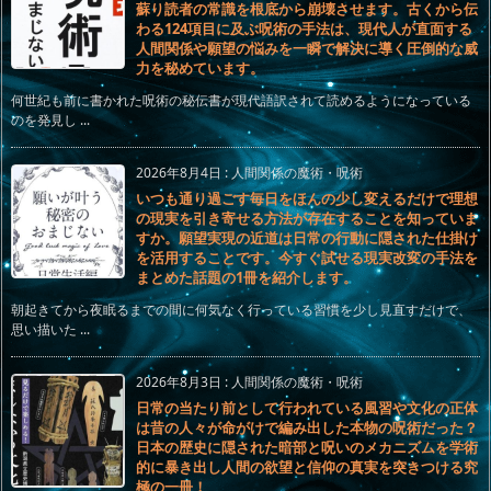
蘇り読者の常識を根底から崩壊させます。古くから伝
わる124項目に及ぶ呪術の手法は、現代人が直面する
人間関係や願望の悩みを一瞬で解決に導く圧倒的な威
力を秘めています。
何世紀も前に書かれた呪術の秘伝書が現代語訳されて読めるようになっている
のを発見し ...
2026年8月4日
:
人間関係の魔術・呪術
いつも通り過ごす毎日をほんの少し変えるだけで理想
の現実を引き寄せる方法が存在することを知っていま
すか。願望実現の近道は日常の行動に隠された仕掛け
を活用することです。今すぐ試せる現実改変の手法を
まとめた話題の1冊を紹介します。
朝起きてから夜眠るまでの間に何気なく行っている習慣を少し見直すだけで、
思い描いた ...
2026年8月3日
:
人間関係の魔術・呪術
日常の当たり前として行われている風習や文化の正体
は昔の人々が命がけで編み出した本物の呪術だった？
日本の歴史に隠された暗部と呪いのメカニズムを学術
的に暴き出し人間の欲望と信仰の真実を突きつける究
極の一冊！