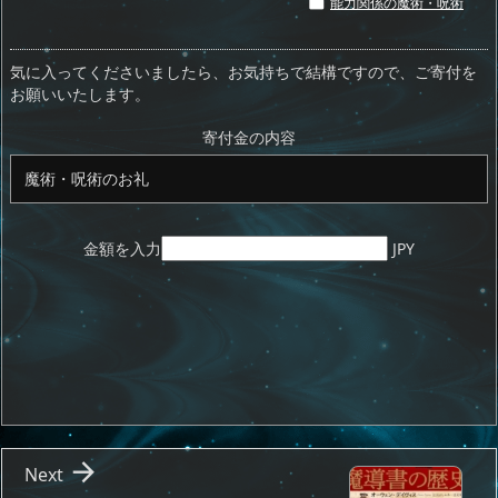
st
re
e
m
b
n
能力関係の魔術・呪術

o
a
sk
bl
o
d
d
d
y
r
ar
ro
気に入ってくださいましたら、お気持ちで結構ですので、ご寄付を
お願いいたします。
o
s
d
p.
n
io
寄付金の内容
金額を入力
JPY

Next