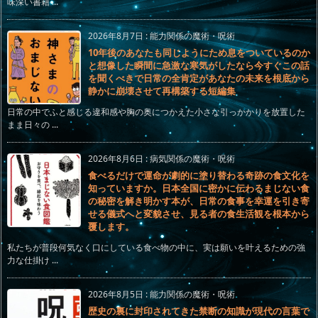
味深い書籍 ...
2026年8月7日
:
能力関係の魔術・呪術
10年後のあなたも同じようにため息をついているのか
と想像した瞬間に急激な寒気がしたなら今すぐこの話
を聞くべきで日常の全肯定があなたの未来を根底から
静かに崩壊させて再構築する短編集
日常の中でふと感じる違和感や胸の奥につかえた小さな引っかかりを放置した
まま日々の ...
2026年8月6日
:
病気関係の魔術・呪術
食べるだけで運命が劇的に塗り替わる奇跡の食文化を
知っていますか。日本全国に密かに伝わるまじない食
の秘密を解き明かす本が、日常の食事を幸運を引き寄
せる儀式へと変貌させ、見る者の食生活観を根本から
覆します。
私たちが普段何気なく口にしている食べ物の中に、実は願いを叶えるための強
力な仕掛け ...
2026年8月5日
:
能力関係の魔術・呪術
歴史の裏に封印されてきた禁断の知識が現代の言葉で