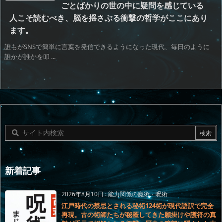
ごとばかりの世の中に疑問を感じている
人こそ読むべき、脳を揺さぶる衝撃の哲学がここにあり
ます。
誰もがSNSで簡単に言葉を発信できるようになった現代、毎日のように
誰かが誰かを叩 ...
新着記事
2026年8月10日
:
能力関係の魔術・呪術
江戸時代の禁忌とされる秘術124術が現代語訳で完全
再現。古の術師たちが秘匿してきた願掛けや護符の真