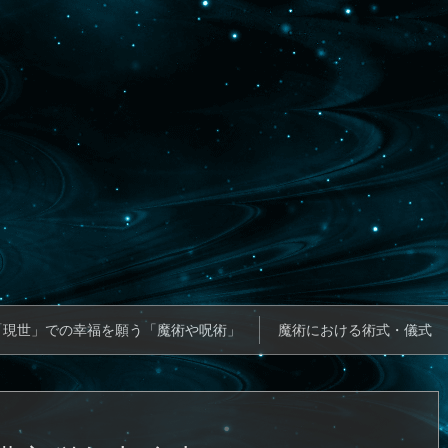
「現世」での幸福を願う「魔術や呪術」
魔術における術式・儀式