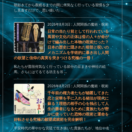
朝起きてから夜眠るまでの間に何気なく行っている習慣を少
し見直すだけで、思い描いた ...
2026年8月3日
:
人間関係の魔術・呪術
日常の当たり前として行われている
風習や文化の正体は昔の人々が命が
けで編み出した本物の呪術だった？
日本の歴史に隠された暗部と呪いの
メカニズムを学術的に暴き出し人間
の欲望と信仰の真実を突きつける究極の一冊！
私たちが普段何気なく行っている節分の豆まきや神社の絵
馬、さらにはてるてる坊主を吊 ...
2026年8月2日
:
人間関係の魔術・呪術
千年前の権力者たちが秘匿してきた
恋と栄華を手に入れる秘法が現代に
蘇る？理想の相手の心を独占して人
生の勝者になるために貴族たちが密
かに使っていた恐怖の呪術と運命を
好転させる究極の願望成就術を完全解明！
平安時代の華やかな宮廷で生き抜いた貴族たちが、地位や名