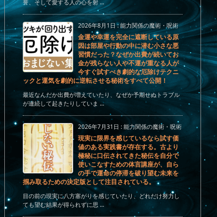
誉、そして愛する人の心を射 ...
2026年8月1日
:
能力関係の魔術・呪術
金運や幸運を完全に遮断している原
因は部屋や行動の中に潜む小さな悪
習慣だった？なぜか出費が続いてお
金が残らない人や不運が重なる人が
今すぐ試すべき劇的な厄除けテクニ
ックと運気を劇的に逆転させる秘術をすべて公開！
最近なんだか出費が増えていたり、なぜか予期せぬトラブル
が連続して起きたりしていま ...
2026年7月31日
:
能力関係の魔術・呪術
現実に限界を感じているなら試す価
値のある実践書が存在する。古より
極秘に口伝されてきた秘伝を自分で
使いこなすための体言講座が、自ら
の手で運命の停滞を破り望む未来を
掴み取るための決定版として注目されている。
目の前の現実に八方塞がりを感じていたり、どれだけ努力し
ても望む結果が得られずに思 ...