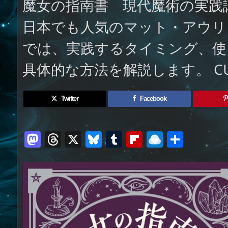
魔女の指南書 現代魔術の実践講
日本でも人気のマット・アウリ
では、実践するタイミング、使
具体的な方法を解説します。 C
Twitter
Facebook
M
T
X
Bl
T
Fl
R
共
a
h
u
u
ip
ai
有
st
re
e
m
b
n
o
a
sk
bl
o
d
d
d
y
r
ar
ro
o
s
d
p.