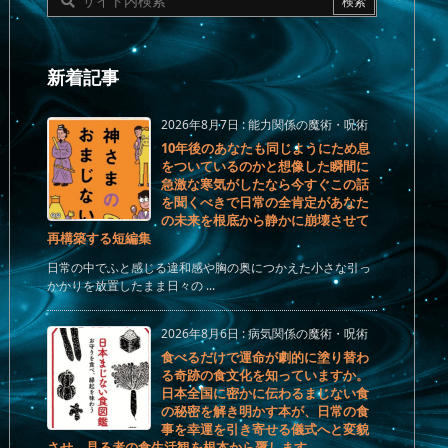
新着記事
2026年8月7日
:
能力関係の魔術・呪術
10年後のあなたも同じようにため息
をついているのかと想像した瞬間に
急激な寒気がしたなら今すぐこの話
を聞くべきで日常の全肯定があなた
の未来を根底から静かに崩壊させて
再構築する短編集
日常の中でふと感じる違和感や胸の奥につかえた小さな引っ
かかりを放置したまま日々の ...
2026年8月6日
:
病気関係の魔術・呪術
食べるだけで運命が劇的に塗り替わ
る奇跡の食文化を知っていますか。
日本全国に密かに伝わるまじない食
の秘密を解き明かす本が、日常の食
事を幸運を引き寄せる儀式へと変貌
させ、見る者の食生活観を根本から覆します。