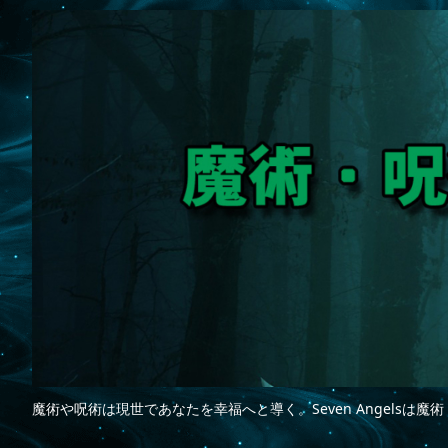
魔術や呪術は現世であなたを幸福へと導く。Seven Angelsは魔術