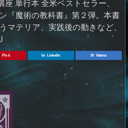
座 単行本 全米ベストセラー、
ン『魔術の教科書』第２弾。本書
うマテリア、実践後の動きなど、
U
Pin it
LinkedIn
B!
Hatena