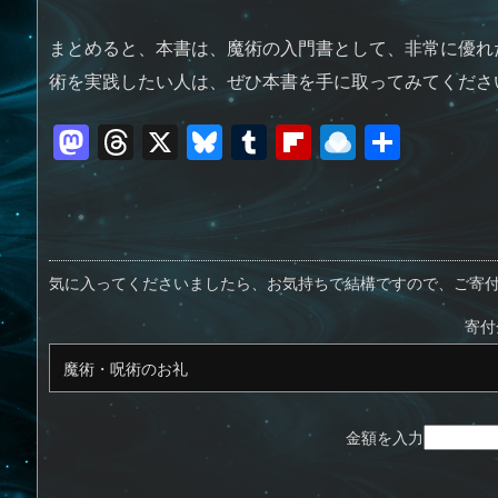
まとめると、本書は、魔術の入門書として、非常に優れ
術を実践したい人は、ぜひ本書を手に取ってみてくださ
M
T
X
Bl
T
Fl
R
共
a
h
u
u
ip
ai
有
st
re
e
m
b
n
o
a
sk
bl
o
d
d
d
y
r
ar
ro
気に入ってくださいましたら、お気持ちで結構ですので、ご寄
o
s
d
p.
寄付
n
io
金額を入力