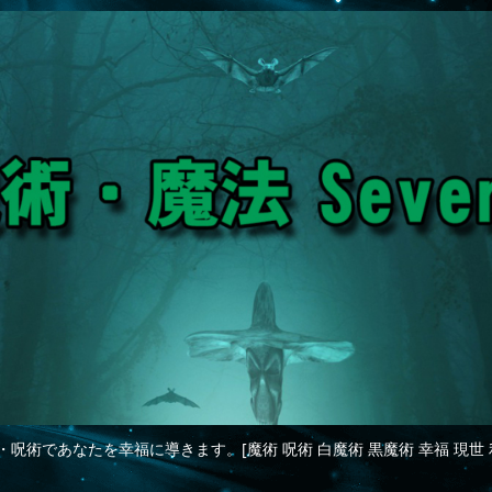
・呪術であなたを幸福に導きます。[魔術 呪術 白魔術 黒魔術 幸福 現世 