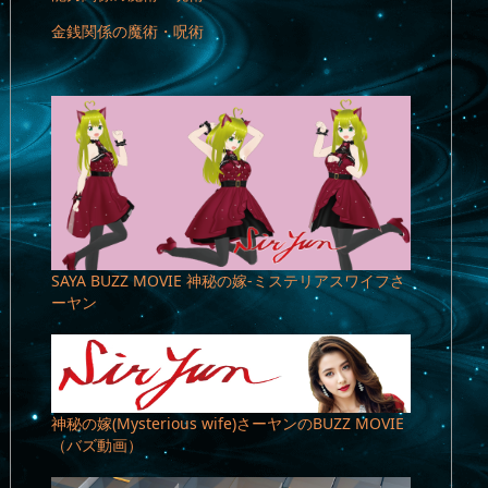
金銭関係の魔術・呪術
SAYA BUZZ MOVIE 神秘の嫁-ミステリアスワイフさ
ーヤン
神秘の嫁(Mysterious wife)さーヤンのBUZZ MOVIE
（バズ動画）