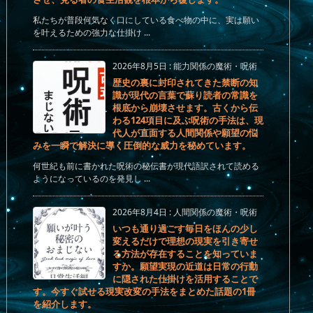
私たちが普段何気なく口にしている食べ物の中に、実は願い
を叶えるための強力な仕掛け ...
2026年8月5日
:
能力関係の魔術・呪術
歴史の裏に封印されてきた禁断の知
識が現代の言葉で蘇り読者の常識を
根底から崩壊させます。古くから伝
わる124項目に及ぶ呪術の手法は、現
代人が直面する人間関係や願望の悩
みを一瞬で解決に導く圧倒的な威力を秘めています。
何世紀も前に書かれた呪術の秘伝書が現代語訳されて読める
ようになっているのを発見し ...
2026年8月4日
:
人間関係の魔術・呪術
いつも通り過ごす毎日をほんの少し
変えるだけで理想の現実を引き寄せ
る方法が存在することを知っていま
すか。願望実現の近道は日常の行動
に隠された仕掛けを活用することで
す。今すぐ試せる現実改変の手法をまとめた話題の1冊
を紹介します。