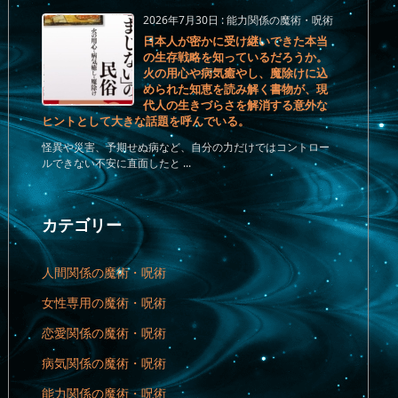
2026年7月30日
:
能力関係の魔術・呪術
日本人が密かに受け継いできた本当
の生存戦略を知っているだろうか。
火の用心や病気癒やし、魔除けに込
められた知恵を読み解く書物が、現
代人の生きづらさを解消する意外な
ヒントとして大きな話題を呼んでいる。
怪異や災害、予期せぬ病など、自分の力だけではコントロー
ルできない不安に直面したと ...
カテゴリー
人間関係の魔術・呪術
女性専用の魔術・呪術
恋愛関係の魔術・呪術
病気関係の魔術・呪術
能力関係の魔術・呪術