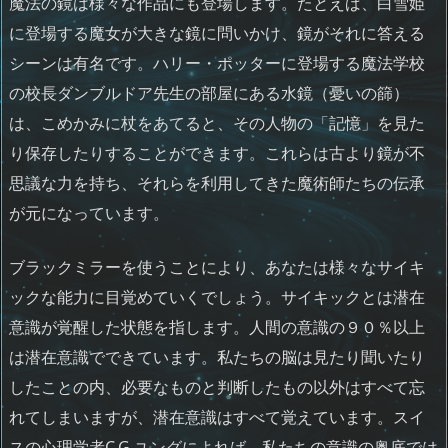
魔法の鏡は様々な作品にも登場します。たとえば、白雪姫
に登場する魔女が大きな鏡に問いかけ、鏡がそれに答える
シーンは有名です。ハリー・ポッターに登場する魔法学校
の校長ダンブルドア先生の部屋にある水鏡（憂いの篩）
は、こめかみに杖をあてると、その人物の「記憶」を見た
り保存したりすることができます。これらは古より鏡が不
思議な力を持ち、それらを利用してきた魔術師たちの伝承
が元になっています。
ブラックミラーを使うことにより、あなたは様々なサイキ
ックな能力に目覚めていくでしょう。サイキックとは潜在
意識が覚醒した状態を指します。人間の意識の９０％以上
は潜在意識でできています。私たちの脳は見たり聞いたり
したことの内、必要なものと判断したもの以外はすべて忘
れてしまいますが、潜在意識はすべて覚えています。スイ
スの心理学者C.G.ユングによれば、私たちの意識の奥底では