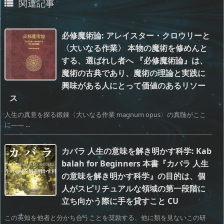
関連記事

必修魔術論: アレイスター・クロウリーと
〈大いなる作業〉 本物の魔術を修めんと
する、選ばれし者へ 『必修魔術論』は、
魔術の古典であり、魔術の理論と実践に
興味がある人にとって価値のあるリソー
ス
人生の真意を探る鍛錬〈大いなる作業 magnum opus〉の真髄がここ
に―― ...
カバラ 人生の意味を解き明かす科学: Kab
balah for Beginners 本書『カバラ 人生
の意味を解き明かす科学』の目的は、個
人がスピリチュアルな領域の第一段階に
立ち向かう際に手を貸すこと CU
この英知を他者と分かち合うことを奨励する、他に類を見ないこの研