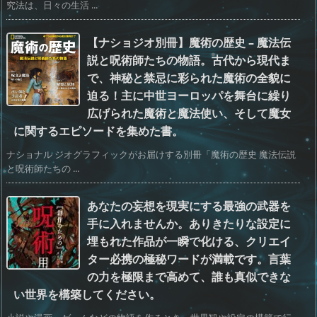
究法は、日々の生活 ...
【ナショジオ別冊】魔術の歴史 – 魔法伝
説と呪術師たちの物語。古代から現代ま
で、神秘と禁忌に彩られた魔術の全貌に
迫る！主に中世ヨーロッパを舞台に繰り
広げられた魔術と魔法使い、そして魔女
に関するエピソードを集めた書。
ナショナル ジオグラフィックがお届けする別冊「魔術の歴史 魔法伝説
と呪術師たちの ...
あなたの妄想を現実にする最強の武器を
手に入れませんか。ありきたりな設定に
埋もれた作品が一瞬で化ける、クリエイ
ター必携の極秘ワードが満載です。言葉
の力を極限まで高めて、誰も真似できな
い世界を構築してください。