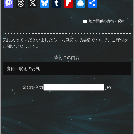
M
T
X
Bl
T
Fl
R
共
a
h
u
u
ip
ai
有
st
re
e
m
b
n
能力関係の魔術・呪術

o
a
sk
bl
o
d
d
d
y
r
ar
ro
気に入ってくださいましたら、お気持ちで結構ですので、ご寄付を
お願いいたします。
o
s
d
p.
n
io
寄付金の内容
金額を入力
JPY