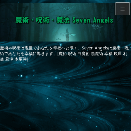


メニュ

サイド
魔術や呪術は現世であなたを幸福へと導く。Seven Angelsは魔術・呪

術であなたを幸福に導きます。[魔術 呪術 白魔術 黒魔術 幸福 現世 利
前へ
益 君津 木更津]

次へ

検索