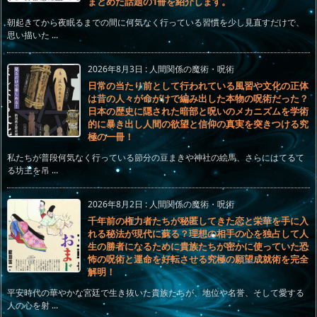
まとめた話題の1冊を紹介します。
朝起きてから夜眠るまでの間に何気なく行っている習慣を少し見直すだけで、
思い描いた ...
2026年8月3日
:
人間関係の魔術・呪術
日常の当たり前として行われている風習や文化の正体
は昔の人々が命がけで編み出した本物の呪術だった？
日本の歴史に隠された暗部と呪いのメカニズムを学術
的に暴き出し人間の欲望と信仰の真実を突きつける究
極の一冊！
私たちが普段何気なく行っている節分の豆まきや神社の絵馬、さらにはてるて
る坊主を吊 ...
2026年8月2日
:
人間関係の魔術・呪術
千年前の権力者たちが秘匿してきた恋と栄華を手に入
れる秘法が現代に蘇る？理想の相手の心を独占して人
生の勝者になるために貴族たちが密かに使っていた恐
怖の呪術と運命を好転させる究極の願望成就術を完全
解明！
平安時代の華やかな宮廷で生き抜いた貴族たちが、地位や名誉、そして愛する
人の心を射 ...