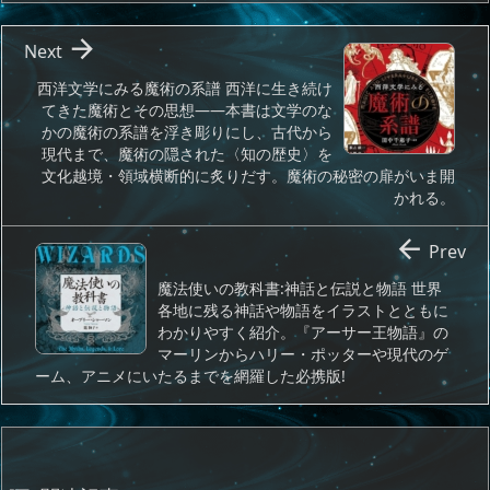

Next
西洋文学にみる魔術の系譜 西洋に生き続け
てきた魔術とその思想――本書は文学のな
かの魔術の系譜を浮き彫りにし、古代から
現代まで、魔術の隠された〈知の歴史〉を
文化越境・領域横断的に炙りだす。魔術の秘密の扉がいま開
かれる。

Prev
魔法使いの教科書:神話と伝説と物語 世界
各地に残る神話や物語をイラストとともに
わかりやすく紹介。『アーサー王物語』の
マーリンからハリー・ポッターや現代のゲ
ーム、アニメにいたるまでを網羅した必携版!