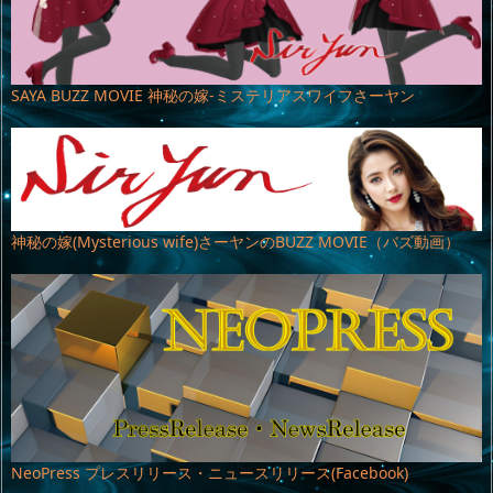
SAYA BUZZ MOVIE 神秘の嫁-ミステリアスワイフさーヤン
神秘の嫁(Mysterious wife)さーヤンのBUZZ MOVIE（バズ動画）
NeoPress プレスリリース・ニュースリリース(Facebook)