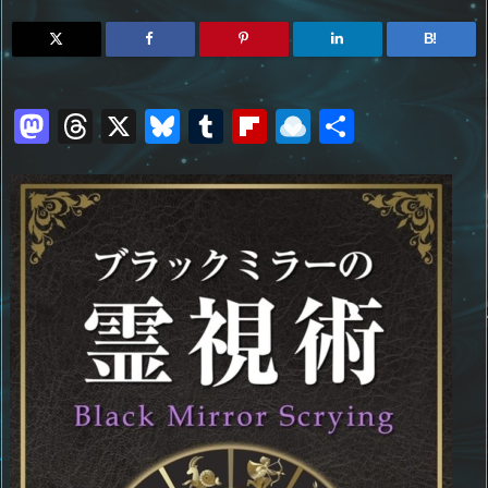
B!
M
T
X
Bl
T
Fl
R
共
a
h
u
u
ip
ai
有
st
re
e
m
b
n
o
a
sk
bl
o
d
d
d
y
r
ar
ro
o
s
d
p.
n
io