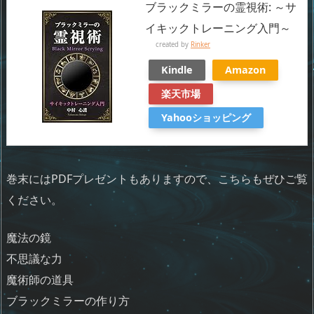
ブラックミラーの霊視術: ～サ
イキックトレーニング入門～
created by
Rinker
Kindle
Amazon
楽天市場
Yahooショッピング
巻末にはPDFプレゼントもありますので、こちらもぜひご覧
ください。
魔法の鏡
不思議な力
魔術師の道具
ブラックミラーの作り方