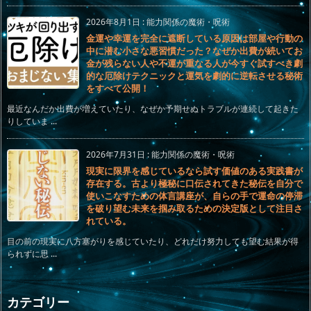
2026年8月1日
:
能力関係の魔術・呪術
金運や幸運を完全に遮断している原因は部屋や行動の
中に潜む小さな悪習慣だった？なぜか出費が続いてお
金が残らない人や不運が重なる人が今すぐ試すべき劇
的な厄除けテクニックと運気を劇的に逆転させる秘術
をすべて公開！
最近なんだか出費が増えていたり、なぜか予期せぬトラブルが連続して起きた
りしていま ...
2026年7月31日
:
能力関係の魔術・呪術
現実に限界を感じているなら試す価値のある実践書が
存在する。古より極秘に口伝されてきた秘伝を自分で
使いこなすための体言講座が、自らの手で運命の停滞
を破り望む未来を掴み取るための決定版として注目さ
れている。
目の前の現実に八方塞がりを感じていたり、どれだけ努力しても望む結果が得
られずに思 ...
カテゴリー