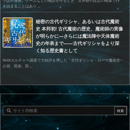
小説や漫画、ゲームなどの物語を作るとき、世界観や設定の構築で行
き詰まることはあり ...
秘密の古代ギリシャ、あるいは古代魔術
史 本邦初! 古代魔術の歴史、魔術師の実像
が明らかに―さらには魔法陣や天体魔術
史の年表まで――古代ギリシャをより深
く知る歴史書として
NHKカルチャー講座で大好評を博した「古代ギリシャ・ローマ魔術史~
占術、呪術、防 ...