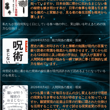
知っていますか。日本全国に密かに伝わるまじない食
の秘密を解き明かす本が、日常の食事を幸運を引き寄
せる儀式へと変貌させ、見る者の食生活観を根本から
覆します。
私たちが普段何気なく口にしている食べ物の中に、実は願いを叶えるための強
力な仕掛け ...
2026年8月5日
:
能力関係の魔術・呪術
歴史の裏に封印されてきた禁断の知識が現代の言葉で
蘇り読者の常識を根底から崩壊させます。古くから伝
わる124項目に及ぶ呪術の手法は、現代人が直面する
人間関係や願望の悩みを一瞬で解決に導く圧倒的な威
力を秘めています。
何世紀も前に書かれた呪術の秘伝書が現代語訳されて読めるようになっている
のを発見し ...
2026年8月4日
:
人間関係の魔術・呪術
いつも通り過ごす毎日をほんの少し変えるだけで理想
の現実を引き寄せる方法が存在することを知っていま
すか。願望実現の近道は日常の行動に隠された仕掛け
を活用することです。今すぐ試せる現実改変の手法を