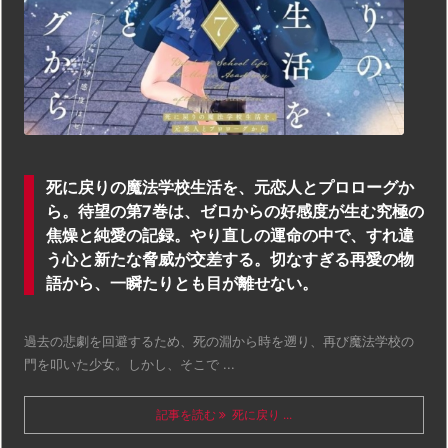
死に戻りの魔法学校生活を、元恋人とプロローグか
ら。待望の第7巻は、ゼロからの好感度が生む究極の
焦燥と純愛の記録。やり直しの運命の中で、すれ違
う心と新たな脅威が交差する。切なすぎる再愛の物
語から、一瞬たりとも目が離せない。
過去の悲劇を回避するため、死の淵から時を遡り、再び魔法学校の
門を叩いた少女。しかし、そこで ...
記事を読む
死に戻り ...