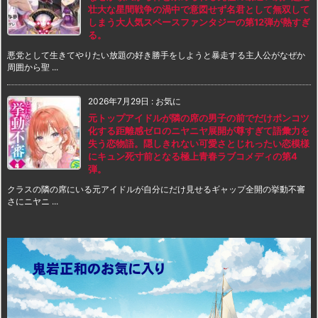
壮大な星間戦争の渦中で意図せず名君として無双して
しまう大人気スペースファンタジーの第12弾が熱すぎ
る。
悪党として生きてやりたい放題の好き勝手をしようと暴走する主人公がなぜか
周囲から聖 ...
2026年7月29日
:
お気に
元トップアイドルが隣の席の男子の前でだけポンコツ
化する距離感ゼロのニヤニヤ展開が尊すぎて語彙力を
失う恋物語。隠しきれない可愛さとじれったい恋模様
にキュン死寸前となる極上青春ラブコメディの第4
弾。
クラスの隣の席にいる元アイドルが自分にだけ見せるギャップ全開の挙動不審
さにニヤニ ...