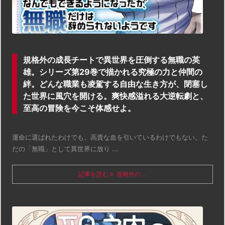
規格外の成長チートで異世界を圧倒する無職の英
雄。シリーズ第29巻で描かれる究極の力と仲間の
絆。どんな職業も凌駕する自由な生き方が、閉塞し
た世界に風穴を開ける。爽快感溢れる大逆転劇と、
至高の冒険を今こそ体感せよ。
運命に選ばれたわけでも、高貴な血を引いているわけでもない。た
だの「無職」として異世界に放り ...
記事を読む
規格外の ...