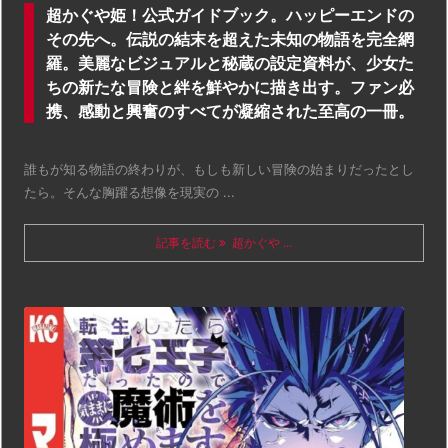
超かぐや姫！公式ガイドブック。ハッピーエンドの
その先へ。伝説の結末を超えた未知の物語を完全網
羅。美麗なビジュアルと秘蔵の設定資料が、少女た
ちの新たな冒険と絆を鮮やかに描き出す。ファン必
携、感動と興奮のすべてが凝縮された至高の一冊。
誰もが知る物語の終わりが、もしも新しい冒険の始まりだったとし
たら。そんな胸躍る想像を現実の ...
記事を読む
超かぐや ...