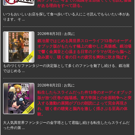
がある理由をすべて語る。
いつもおいしいお店を探して食べ歩いている人にこそ読んでもらいたい本があ
ります。そ ...
2026年8月3日
:
お気に
鍛冶屋ではじめる異世界スローライフ13巻のオーディ
オブック版がもたらす極上の癒やしと高揚感。鍛冶場
で響く金属音と心温まる日常のドラマが耳から脳へと
染み渡り、聴く者の日々の疲労を爽快に吹き飛ばす。
ものづくりファンタジーの決定版として多くのファンを魅了し続ける、鍛冶屋
ではじめる ...
2026年8月2日
:
お気に
転生したらスライムだった件13巻のオーディオブック
版が放つ圧巻の臨場感。東方帝国との全面戦争へと突
入する激動の展開がプロの朗読によって完全再現さ
れ、聴く者の聴覚と脳内を激しく揺さぶる至高の体
験。
大人気異世界ファンタジーの金字塔として君臨し続ける転生したらスライムだ
った件の第 ...