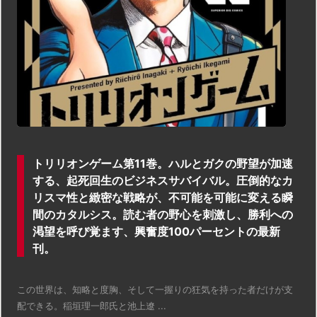
トリリオンゲーム第11巻。ハルとガクの野望が加速
する、起死回生のビジネスサバイバル。圧倒的なカ
リスマ性と緻密な戦略が、不可能を可能に変える瞬
間のカタルシス。読む者の野心を刺激し、勝利への
渇望を呼び覚ます、興奮度100パーセントの最新
刊。
この世界は、知略と度胸、そして一握りの狂気を持った者だけが支
配できる。稲垣理一郎氏と池上遼 ...