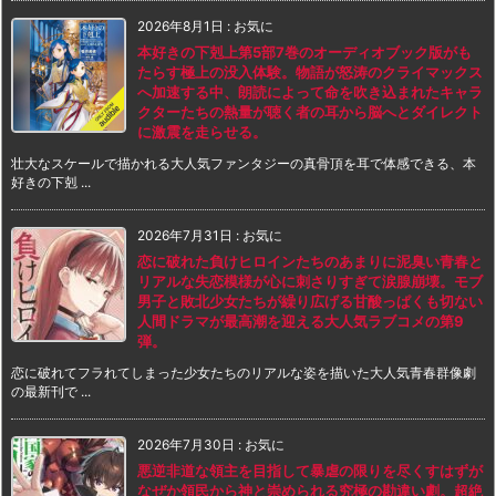
2026年8月1日
:
お気に
本好きの下剋上第5部7巻のオーディオブック版がも
たらす極上の没入体験。物語が怒涛のクライマックス
へ加速する中、朗読によって命を吹き込まれたキャラ
クターたちの熱量が聴く者の耳から脳へとダイレクト
に激震を走らせる。
壮大なスケールで描かれる大人気ファンタジーの真骨頂を耳で体感できる、本
好きの下剋 ...
2026年7月31日
:
お気に
恋に破れた負けヒロインたちのあまりに泥臭い青春と
リアルな失恋模様が心に刺さりすぎて涙腺崩壊。モブ
男子と敗北少女たちが繰り広げる甘酸っぱくも切ない
人間ドラマが最高潮を迎える大人気ラブコメの第9
弾。
恋に破れてフラれてしまった少女たちのリアルな姿を描いた大人気青春群像劇
の最新刊で ...
2026年7月30日
:
お気に
悪逆非道な領主を目指して暴虐の限りを尽くすはずが
なぜか領民から神と崇められる究極の勘違い劇。超絶