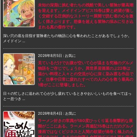
未知の深淵に挑む者たちの残酷で美しい冒険が最高潮
を迎えます。メイドインアビス15巻は愛と絶望が激し
く交錯する圧倒的なストーリー展開で読む者の心を激
しく揺さぶります。想像を超える冒険の深みに引き込
まれる真の傑作です。
深い穴の底を目指す冒険者たちの物語に心を奪われたことがあるでしょうか。
メイドイン ...
2026年8月5日
:
お気に
見ているだけでお腹が空いて心が温まる究極のグルメ
物語をご存じでしょうか。異世界居酒屋のぶ22巻は
温かい料理と人々との交流が心に深く染み渡る作品で
す。仕事や日常に疲れたすべての人の心を救う最高の
1冊がここに登場しました。
日々の忙しさに追われて心が少し疲れているときやおいしいものを食べてほっ
と一息つき ...
2026年8月4日
:
お気に
ラーメン好きの常識が180度ひっくり返る衝撃的な展
開がここにある。ラーメン再遊記15巻はただのグルメ
漫画ではなくビジネスと人間の欲望が渦巻く極上の人
間ドラマだ。今までの知識を全部捨ててでも読む価値