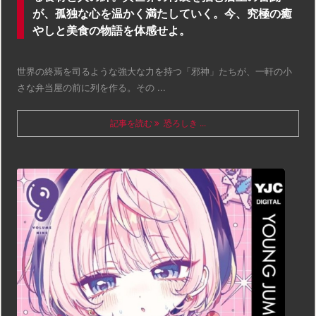
が、孤独な心を温かく満たしていく。今、究極の癒
やしと美食の物語を体感せよ。
世界の終焉を司るような強大な力を持つ「邪神」たちが、一軒の小
さな弁当屋の前に列を作る。その ...
記事を読む
恐ろしき ...