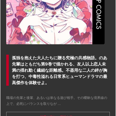
孤独を抱えた大人たちに贈る究極の共感物語。のあ
先輩はともだち第9巻で描かれる、友人以上恋人未
満の揺れ動く繊細な距離感。不器用な二人の絆が胸
を打つ、中毒性溢れる日常系ヒューマンドラマの最
高傑作を体験せよ。
職場の先輩と後輩、あるいは単なる遊び相手。その曖昧な境界線の
上で、必死にバランスを取りなが ...