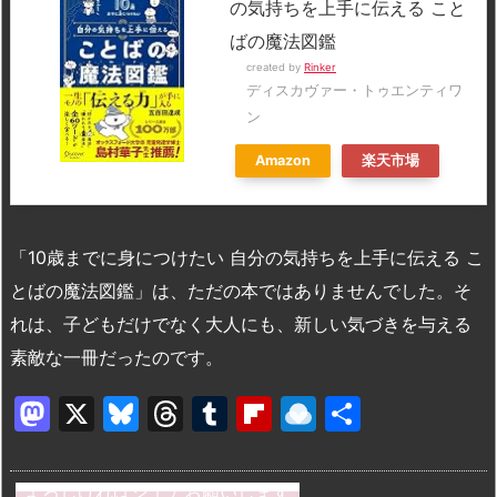
の気持ちを上手に伝える こと
ばの魔法図鑑
created by
Rinker
ディスカヴァー・トゥエンティワ
ン
Amazon
楽天市場
「10歳までに身につけたい 自分の気持ちを上手に伝える こ
とばの魔法図鑑」は、ただの本ではありませんでした。そ
れは、子どもだけでなく大人にも、新しい気づきを与える
素敵な一冊だったのです。
M
X
Bl
T
T
Fl
R
共
a
u
hr
u
ip
ai
有
st
e
e
m
b
n
よろしければシェアお願いします