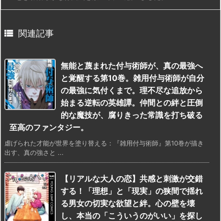

関連記事
無能と蔑まれた付与術師が、真の最強へ
と覚醒する第10巻。雑用付与術師が自分
の最強に気付くまで。理不尽な追放から
始まる逆転の英雄譚。仲間との絆と圧倒
的な魔技が、腐りきった常識を打ち破る
至高のファンタジー。
虐げられた才能が世界を塗り替える：『雑用付与術師』第10巻が描き
出す、真の強さと ...
【リアルな大人の恋】共感と刺激が交錯
する！「理想」と「現実」の狭間で揺れ
る男女の切実な欲望と絆。心の壁を壊
し、本当の「こういうのがいい」を探し