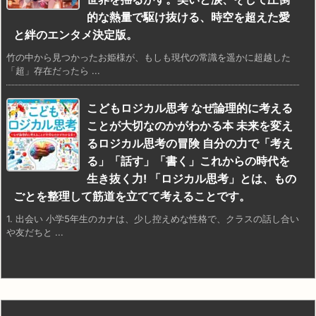
的な熱量で駆け抜ける、時空を超えた愛
と絆のエンタメ決定版。
竹の中から見つかったお姫様が、もしも現代の常識を遥かに超越した
「超」存在だったら ...
こどもロジカル思考 なぜ論理的に考える
ことが大切なのかがわかる本 未来を変え
るロジカル思考の冒険 自分の力で「考え
る」「話す」「書く」これからの時代を
生き抜く力! 「ロジカル思考」とは、もの
ごとを整理して筋道を立てて考えることです。
1. 出会い 小学5年生のカナは、少し控えめな性格で、クラスの話し合い
や友だちと ...