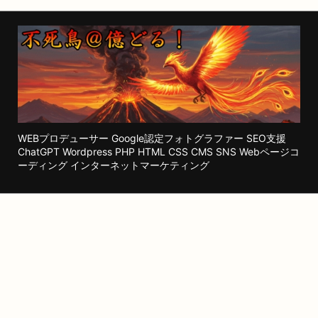
WEBプロデューサー Google認定フォトグラファー SEO支援
ChatGPT Wordpress PHP HTML CSS CMS SNS Webページコ
ーディング インターネットマーケティング