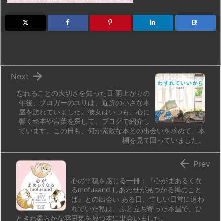
o
s
a
bl
o
dr
d
k
d
r
ar
o
B!
o
y
s
d
p.
n
io

Next
忘れることの大切さを知った日 雨上がりの
午後、ブロガーのユリは、近所の小さな本
屋を訪れていました。彼女はいつも、心に
響く絵本や言葉を探して、ブログで紹介し
ています。この日も、何か素敵な本との出会いを求めて、本
棚を見て回っていました。

Prev
心の平穏を感じる一冊：『心がまあるくな
るmofusand しあわせが見つかる禅のこと
ば』との出会い ある日、忙しい日常に追わ
れていた私は、ふと立ち寄った本屋で、ひ
ときわ柔らかな雰囲気を放つ本に出会いました。