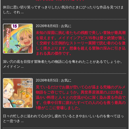
休日に思い切り笑ってすっきりしたい気分のときにぴったりな作品を見つけま
した。それ ...
2026年8月6日
:
お気に
未知の深淵に挑む者たちの残酷で美しい冒険が最高潮
を迎えます。メイドインアビス15巻は愛と絶望が激し
く交錯する圧倒的なストーリー展開で読む者の心を激
しく揺さぶります。想像を超える冒険の深みに引き込
まれる真の傑作です。
深い穴の底を目指す冒険者たちの物語に心を奪われたことがあるでしょうか。
メイドイン ...
2026年8月5日
:
お気に
見ているだけでお腹が空いて心が温まる究極のグルメ
物語をご存じでしょうか。異世界居酒屋のぶ22巻は
温かい料理と人々との交流が心に深く染み渡る作品で
す。仕事や日常に疲れたすべての人の心を救う最高の
1冊がここに登場しました。
日々の忙しさに追われて心が少し疲れているときやおいしいものを食べてほっ
と一息つき ...