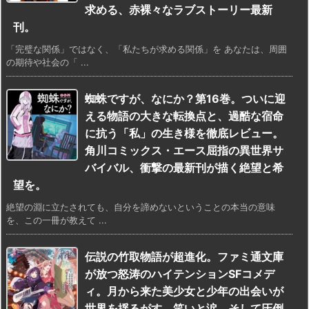
求める、赤裸々なラブストーリー最新
刊。
「完璧な関係」ではなく、「私たちが求める関係」を あなたは、周囲
の期待や社会の「 ...
蜘蛛ですが、なにか？第16巻。ついに迎
える物語の大きな転換点と、過酷な宿命
に抗う「私」の生き様を徹底レビュー。
角川コミックス・エース屈指の異世界サ
バイバル、衝撃の最新刊が描く絶望と希
望を。
絶望の淵に立たされても、自分を諦めないということの本当の意味
を、この一冊が教えて ...
伝説の竹取物語が超進化。ファミ通文庫
が放つ怒涛のハイテンションSFコメデ
ィ。月から来た美少女と少年の出会いが
世界を揺るがす。笑いと涙、そして圧倒