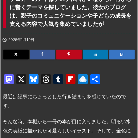
に響くテーマを探していました。彼女のブログ
は、親子のコミュニケーションや子どもの成長を
支える内容で人気を集めていましたが

2025年1月19日
B!
M
X
Bl
T
T
Fl
R
共
a
u
hr
u
ip
ai
有
st
e
e
m
b
n
最近は記事にちょっとした行き詰まりを感じていたので
o
s
a
bl
o
dr
す。
d
k
d
r
ar
o
そんな時、本棚から一冊の本が目に入りました。明るい水
o
y
s
d
p.
色の表紙に描かれた可愛らしいイラスト。そして、金色に