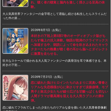
れ、聴く者の聴覚と脳内を激しく揺さぶる至高の体
験。
大人気異世界ファンタジーの金字塔として君臨し続ける転生したらスライムだ
った件の第 ...
2026年8月1日
:
お気に
本好きの下剋上第5部7巻のオーディオブック版がも
たらす極上の没入体験。物語が怒涛のクライマックス
へ加速する中、朗読によって命を吹き込まれたキャラ
クターたちの熱量が聴く者の耳から脳へとダイレクト
に激震を走らせる。
壮大なスケールで描かれる大人気ファンタジーの真骨頂を耳で体感できる、本
好きの下剋 ...
2026年7月31日
:
お気に
恋に破れた負けヒロインたちのあまりに泥臭い青春と
リアルな失恋模様が心に刺さりすぎて涙腺崩壊。モブ
男子と敗北少女たちが繰り広げる甘酸っぱくも切ない
人間ドラマが最高潮を迎える大人気ラブコメの第9
弾。
恋に破れてフラれてしまった少女たちのリアルな姿を描いた大人気青春群像劇