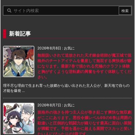
新着記事
2026年8月8日
:
お気に
無能扱いされて追放された天才錬金術師が魔王城で規
格外のチートアイテムを量産して無双する爽快感が癖
になります。最新7巻で描かれる究極のクラフト体験
と胸がすくような逆転劇の興奮を今すぐ体験してくだ
さい。
理不尽な理由で生まれ育った故郷から追い出された主人公が、新天地で自らの
才能を爆発 ...
2026年8月7日
:
お気に
規格外の強さを持つ主人公が巻き起こす爽快な無双劇
がここにあります。悪役令嬢レベル99の6巻は周囲の
勘違いと圧倒的な戦闘力が織りなす最高に面白い展開
が満載です。予想を遥かに超える展開でスカッと笑い
たい人にぴったりの1冊です。