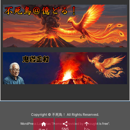
Copyright ©
不死鳥！
All Rights Reserved.



WordPress Luxeritas Theme is provided by "
Thought is free
".
SNS
上へ
ホーム