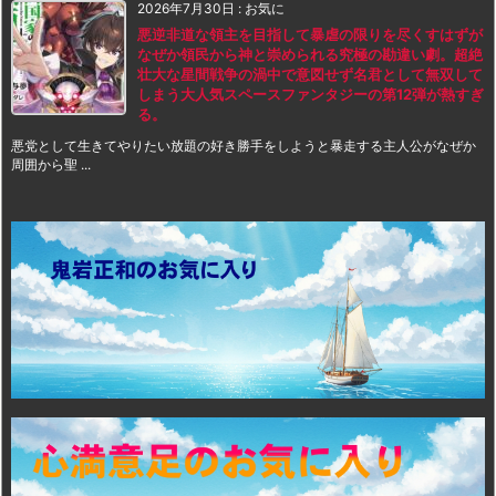
2026年7月30日
:
お気に
悪逆非道な領主を目指して暴虐の限りを尽くすはずが
なぜか領民から神と崇められる究極の勘違い劇。超絶
壮大な星間戦争の渦中で意図せず名君として無双して
しまう大人気スペースファンタジーの第12弾が熱すぎ
る。
悪党として生きてやりたい放題の好き勝手をしようと暴走する主人公がなぜか
周囲から聖 ...