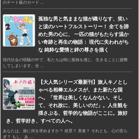
のチート級のカード ...
孤独な男と気ままな猫が織りなす、笑い
と涙のハートフルストーリー！ 全てを諦
めた男の心に、 一匹の猫がもたらす温か
い奇跡と再生の物語： 現代に失われがち
な 純粋な愛情と絆の尊さを描く
現代社会の喧騒の中で、私たちは時に孤独を感じ、生きることに疲弊
してしまいます。全 ...
【大人気シリーズ最新刊】旅人キノとし
ゃべる相棒エルメスが、また新たな国
へ。「世界は美しくなんかない。そし
て、それ故に、美しいのだ」。人生観を
揺さぶる、哲学的な物語がここに。旅好
き、哲学好き、すべての人へ。
あなたは、旅に何を求めますか？ 絶景？ 美食？ それとも、心の安ら
ぎ？ もし、あ ...