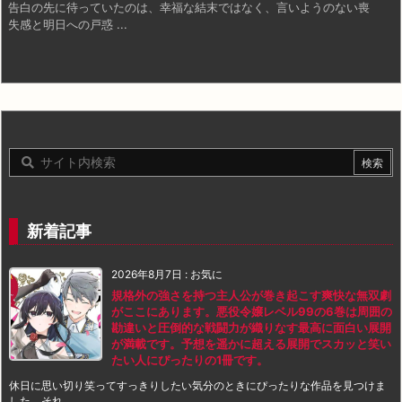
告白の先に待っていたのは、幸福な結末ではなく、言いようのない喪
失感と明日への戸惑 ...
新着記事
2026年8月7日
:
お気に
規格外の強さを持つ主人公が巻き起こす爽快な無双劇
がここにあります。悪役令嬢レベル99の6巻は周囲の
勘違いと圧倒的な戦闘力が織りなす最高に面白い展開
が満載です。予想を遥かに超える展開でスカッと笑い
たい人にぴったりの1冊です。
休日に思い切り笑ってすっきりしたい気分のときにぴったりな作品を見つけま
した。それ ...