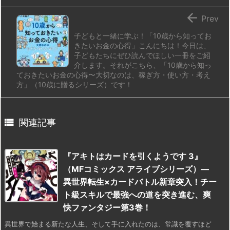

Prev
子どもと一緒に学ぶ！「10歳から知ってお
きたいお金の心得」こんにちは！今日は、
子どもたちにぜひ読んでほしい一冊をご紹
介します。それがこちら、「10歳から知っ
ておきたいお金の心得〜大切なのは、稼ぎ方・使い方・考え
方」（10歳に贈るシリーズ）です！

関連記事
『アキトはカードを引くようです 3』
（MFコミックス アライブシリーズ）—
異世界転生×カードバトル新章突入！チー
ト級スキルで最強への道を突き進む、爽
快ファンタジー第3巻！
異世界で始まる新たな人生、そして手に入れたのは、常識を覆すほど