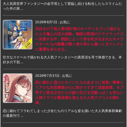
大人気異世界ファンタジーの金字塔として君臨し続ける転生したらスライムだ
った件の第 ...
2026年8月1日
:
お気に
本好きの下剋上第5部7巻のオーディオブック版がも
たらす極上の没入体験。物語が怒涛のクライマックス
へ加速する中、朗読によって命を吹き込まれたキャラ
クターたちの熱量が聴く者の耳から脳へとダイレクト
に激震を走らせる。
壮大なスケールで描かれる大人気ファンタジーの真骨頂を耳で体感できる、本
好きの下剋 ...
2026年7月31日
:
お気に
恋に破れた負けヒロインたちのあまりに泥臭い青春と
リアルな失恋模様が心に刺さりすぎて涙腺崩壊。モブ
男子と敗北少女たちが繰り広げる甘酸っぱくも切ない
人間ドラマが最高潮を迎える大人気ラブコメの第9
弾。
恋に破れてフラれてしまった少女たちのリアルな姿を描いた大人気青春群像劇
の最新刊で ...