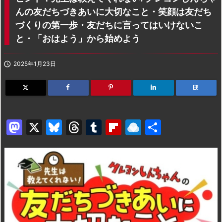
んの友だちづきあいに大切なこと・笑顔は友だち
づくりの第一歩・友だちに言ってはいけないこ
と・「おはよう」から始めよう

2025年1月23日
B!
M
X
Bl
T
T
Fl
R
共
a
u
hr
u
ip
ai
有
st
e
e
m
b
n
o
s
a
bl
o
dr
d
k
d
r
ar
o
o
y
s
d
p.