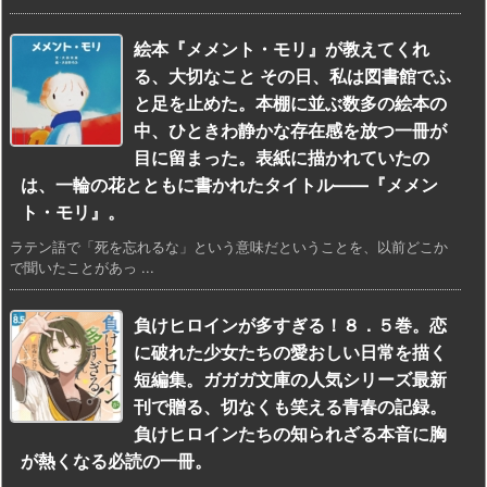
絵本『メメント・モリ』が教えてくれ
る、大切なこと その日、私は図書館でふ
と足を止めた。本棚に並ぶ数多の絵本の
中、ひときわ静かな存在感を放つ一冊が
目に留まった。表紙に描かれていたの
は、一輪の花とともに書かれたタイトル——『メメン
ト・モリ』。
ラテン語で「死を忘れるな」という意味だということを、以前どこか
で聞いたことがあっ ...
負けヒロインが多すぎる！８．５巻。恋
に破れた少女たちの愛おしい日常を描く
短編集。ガガガ文庫の人気シリーズ最新
刊で贈る、切なくも笑える青春の記録。
負けヒロインたちの知られざる本音に胸
が熱くなる必読の一冊。