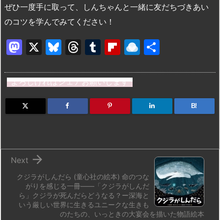
ぜひ一度手に取って、しんちゃんと一緒に友だちづきあい
のコツを学んでみてください！
M
X
Bl
T
T
Fl
R
共
a
u
hr
u
ip
ai
有
st
e
e
m
b
n
よろしければシェアお願いします
o
s
a
bl
o
dr
d
k
d
r
ar
o
B!
o
y
s
d
p.
n
io

Next
クジラがしんだら (童心社の絵本) 命のつな
がりを感じる一冊――「クジラがしんだ
ら」クジラが死んだらどうなる？ー深海と
いう厳しい世界に生きるユニークな生きも
のたちの、いっときの大宴会を描いた物語絵本