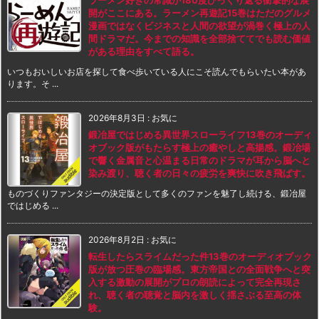
開がここにある。ラーメン再遊記15巻はただのグルメ
漫画ではなくビジネスと人間の欲望が渦巻く極上の人
間ドラマだ。今までの知識を全部捨ててでも読む価値
がある理由をすべて語る。
いつもおいしいお店を探して食べ歩いている人にこそ読んでもらいたい本があ
ります。そ ...
2026年8月3日
:
お気に
鍛冶屋ではじめる異世界スローライフ13巻のオーディ
オブック版がもたらす極上の癒やしと高揚感。鍛冶場
で響く金属音と心温まる日常のドラマが耳から脳へと
染み渡り、聴く者の日々の疲労を爽快に吹き飛ばす。
ものづくりファンタジーの決定版として多くのファンを魅了し続ける、鍛冶屋
ではじめる ...
2026年8月2日
:
お気に
転生したらスライムだった件13巻のオーディオブック
版が放つ圧巻の臨場感。東方帝国との全面戦争へと突
入する激動の展開がプロの朗読によって完全再現さ
れ、聴く者の聴覚と脳内を激しく揺さぶる至高の体
験。