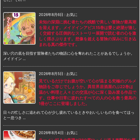
2026年8月6日
:
お気に
未知の深淵に挑む者たちの残酷で美しい冒険が最高潮
を迎えます。メイドインアビス15巻は愛と絶望が激し
く交錯する圧倒的なストーリー展開で読む者の心を激
しく揺さぶります。想像を超える冒険の深みに引き込
まれる真の傑作です。
深い穴の底を目指す冒険者たちの物語に心を奪われたことがあるでしょうか。
メイドイン ...
2026年8月5日
:
お気に
見ているだけでお腹が空いて心が温まる究極のグルメ
物語をご存じでしょうか。異世界居酒屋のぶ22巻は
温かい料理と人々との交流が心に深く染み渡る作品で
す。仕事や日常に疲れたすべての人の心を救う最高の
1冊がここに登場しました。
日々の忙しさに追われて心が少し疲れているときやおいしいものを食べてほっ
と一息つき ...
2026年8月4日
:
お気に
ラーメン好きの常識が180度ひっくり返る衝撃的な展