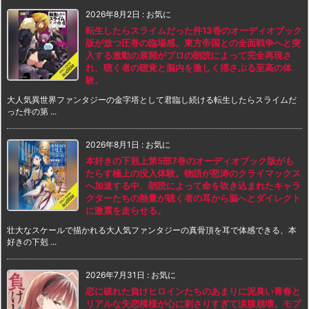
2026年8月2日
:
お気に
転生したらスライムだった件13巻のオーディオブック
版が放つ圧巻の臨場感。東方帝国との全面戦争へと突
入する激動の展開がプロの朗読によって完全再現さ
れ、聴く者の聴覚と脳内を激しく揺さぶる至高の体
験。
大人気異世界ファンタジーの金字塔として君臨し続ける転生したらスライムだ
った件の第 ...
2026年8月1日
:
お気に
本好きの下剋上第5部7巻のオーディオブック版がも
たらす極上の没入体験。物語が怒涛のクライマックス
へ加速する中、朗読によって命を吹き込まれたキャラ
クターたちの熱量が聴く者の耳から脳へとダイレクト
に激震を走らせる。
壮大なスケールで描かれる大人気ファンタジーの真骨頂を耳で体感できる、本
好きの下剋 ...
2026年7月31日
:
お気に
恋に破れた負けヒロインたちのあまりに泥臭い青春と
リアルな失恋模様が心に刺さりすぎて涙腺崩壊。モブ