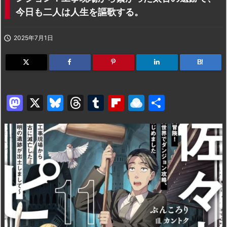
今日も二人は人生を謳歌する。

2025年7月1日
B!
M
X
Bl
T
T
Fl
R
共
a
u
hr
u
ip
ai
有
st
e
e
m
b
n
o
s
a
bl
o
dr
d
k
d
r
ar
o
o
y
s
d
p.
n
io