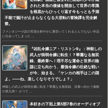
された本当の価値を開放して世界の常識
を根底からひっくり返す今もっとも予測
不能で脳汁が止まらなくなる大逆転の冒険譚を完全解
禁。
ファンタジー小説の常識を鮮やかに裏切ってくれるとんでもない作品
に出会ってしまった ...
『凶乱令嬢ニア・リストン9』：神殺しの
武人が病弱令嬢に転生！？華麗なる無双
録、最終章へ！理不尽な運命と世界の陰
謀に立ち向かう、最強令嬢の壮絶な戦い
が今、始まる。「ケンカの相手はこの国
よ。――ね、楽しくなりそうでしょ？」
神殺しの武人が病弱令嬢に転生？華麗なる無双録、決着へ向かう激動
の第九弾！ かつて ...
本好きの下剋上第5部7巻のオーディオブ