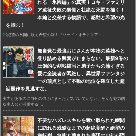
れる「氷園編」の真実！ロキ・ファミリ
ア遠征失敗の裏側と壮絶な死闘を描く！
本編と交差する物語で、感動と希望の光
を掴む！
絶望の氷園に咲く希望の剣！『ソード・オラトリア１ ...
無自覚な最強おじさんが本物の英雄へと
登り詰める興奮が止まらない。最新9巻の
圧倒的な剣戟描写と弟子たちの熱すぎる
愛に全読者が悶絶し、異世界ファンタジ
ーの頂点として不動の地位を確立した超
話題作を見逃すな。
実力があるのに自分の強さにまったく気づいていない、そんな魅力的
な主人公が活躍する ...
不要なハズレスキルを奪い取られた瞬間
に訪れる残酷なまでの超絶覚醒と絶望の
逆転劇。無能と蔑まれた底辺の少年が隠