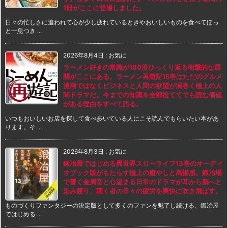
1冊がここに登場しました。
日々の忙しさに追われて心が少し疲れているときやおいしいものを食べてほっ
と一息つき ...
2026年8月4日
:
お気に
ラーメン好きの常識が180度ひっくり返る衝撃的な展
開がここにある。ラーメン再遊記15巻はただのグルメ
漫画ではなくビジネスと人間の欲望が渦巻く極上の人
間ドラマだ。今までの知識を全部捨ててでも読む価値
がある理由をすべて語る。
いつもおいしいお店を探して食べ歩いている人にこそ読んでもらいたい本があ
ります。そ ...
2026年8月3日
:
お気に
鍛冶屋ではじめる異世界スローライフ13巻のオーディ
オブック版がもたらす極上の癒やしと高揚感。鍛冶場
で響く金属音と心温まる日常のドラマが耳から脳へと
染み渡り、聴く者の日々の疲労を爽快に吹き飛ばす。
ものづくりファンタジーの決定版として多くのファンを魅了し続ける、鍛冶屋
ではじめる ...