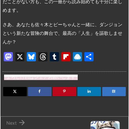
だことがない方も、この一冊から読み始めても十分に楽し
めます。
さあ、あなたも佐々木とピーちゃんと一緒に、ダンジョン
という新たな冒険の舞台で、最高の「人生」を謳歌しませ
んか？
M
X
Bl
T
T
Fl
R
共
a
u
hr
u
ip
ai
有
st
e
e
m
b
n
よろしければシェアお願いします
o
s
a
bl
o
dr
d
k
d
r
ar
o
B!
o
y
s
d
p.
n
io

Next