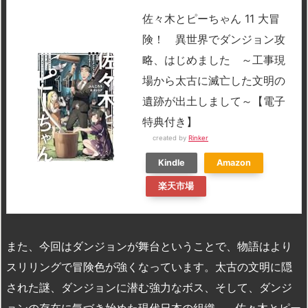
佐々木とピーちゃん 11 大冒
険！ 異世界でダンジョン攻
略、はじめました ～工事現
場から太古に滅亡した文明の
遺跡が出土しまして～【電子
特典付き】
created by
Rinker
Kindle
Amazon
楽天市場
また、今回はダンジョンが舞台ということで、物語はより
スリリングで冒険色が強くなっています。太古の文明に隠
された謎、ダンジョンに潜む強力なボス、そして、ダンジ