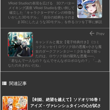
VRoid Studioの表現を広げる 3Dアバター
メイキング講座 VRoid Studioを使い倒して
確立した「キャラクターデザインの特徴を
いかした3Dモデル」「自分の絵柄をそのま
ま3Dにしたような3Dモデル」を作るコツを丁寧に解説

Prev
キャンドルと魔女【電子特典付き】 (コミ
ックエッセイ) ロウソク頭の悪魔×小さな魔
女のダークファンタジー！少女を森で拾っ
たのは、ロウソク頭の陽気な悪魔――。
「君なんで一人なの？ なんでそんなボロボロなの？」「…あ
なたの火きれいだね」

関連記事
【剣姫、絶望を越えて】ソドオリ16巻！
アイズ・ヴァレンシュタインの心が試さ