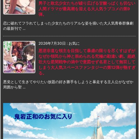
男子と敗北少女たちが繰り広げる甘酸っぱくも切ない
人間ドラマが最高潮を迎える大人気ラブコメの第9
弾。
恋に破れてフラれてしまった少女たちのリアルな姿を描いた大人気青春群像劇
の最新刊で ...
2026年7月30日
:
お気に
悪逆非道な領主を目指して暴虐の限りを尽くすはずが
なぜか領民から神と崇められる究極の勘違い劇。超絶
壮大な星間戦争の渦中で意図せず名君として無双して
しまう大人気スペースファンタジーの第12弾が熱すぎ
る。
悪党として生きてやりたい放題の好き勝手をしようと暴走する主人公がなぜか
周囲から聖 ...