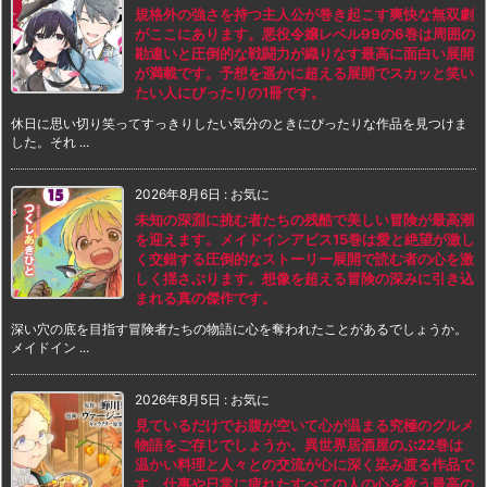
規格外の強さを持つ主人公が巻き起こす爽快な無双劇
がここにあります。悪役令嬢レベル99の6巻は周囲の
勘違いと圧倒的な戦闘力が織りなす最高に面白い展開
が満載です。予想を遥かに超える展開でスカッと笑い
たい人にぴったりの1冊です。
休日に思い切り笑ってすっきりしたい気分のときにぴったりな作品を見つけま
した。それ ...
2026年8月6日
:
お気に
未知の深淵に挑む者たちの残酷で美しい冒険が最高潮
を迎えます。メイドインアビス15巻は愛と絶望が激し
く交錯する圧倒的なストーリー展開で読む者の心を激
しく揺さぶります。想像を超える冒険の深みに引き込
まれる真の傑作です。
深い穴の底を目指す冒険者たちの物語に心を奪われたことがあるでしょうか。
メイドイン ...
2026年8月5日
:
お気に
見ているだけでお腹が空いて心が温まる究極のグルメ
物語をご存じでしょうか。異世界居酒屋のぶ22巻は
温かい料理と人々との交流が心に深く染み渡る作品で
す。仕事や日常に疲れたすべての人の心を救う最高の